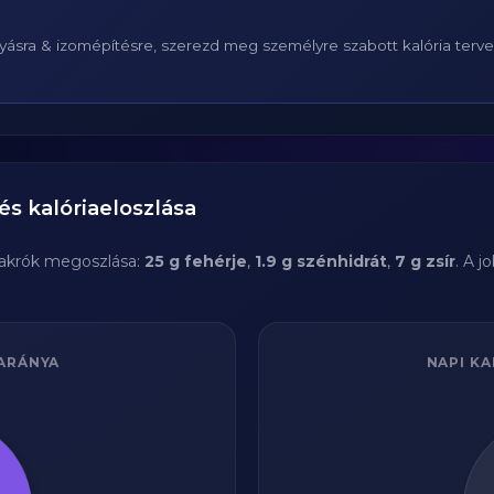
ásra & izomépítésre, szerezd meg személyre szabott kalória terv
s kalóriaeloszlása
akrók megoszlása:
25 g fehérje
,
1.9 g szénhidrát
,
7 g zsír
. A 
ARÁNYA
NAPI KA