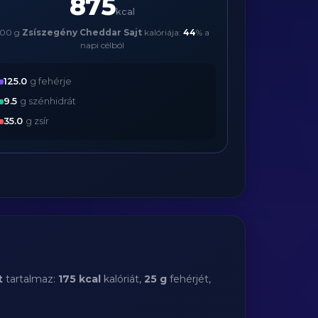
875
kcal
500 g
Zsíszegény Cheddar Sajt
kalóriája:
44
% a
napi célból
125.0
g fehérje
9.5
g szénhidrát
35.0
g zsír
t
tartalmaz:
175 kcal
kalóriát,
25 g
fehérjét,