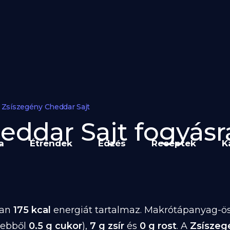
Zsíszegény Cheddar Sajt
heddar Sajt fogyásra
a
Étrendek
Edzés
Receptek
K
ban
175 kcal
energiát tartalmaz. Makrótápanyag-ös
(ebből
0.5 g cukor
),
7 g zsír
és
0 g rost
. A
Zsíszeg