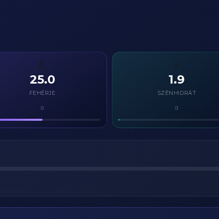
💪
⚡
25.0
1.9
FEHÉRJE
SZÉNHIDRÁT
g
g