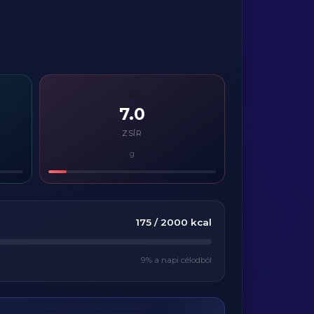
🧈
7.0
ZSÍR
g
175
/
2000
kcal
9
% a napi célodból