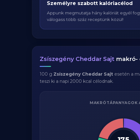
Személyre szabott kalóriacélod
Appunk megmutatja hány kalóriát egyél fogy
válogass több száz receptünk közül!
Zsíszegény Cheddar Sajt
makró- é
100 g
Zsíszegény Cheddar Sajt
esetén a m
teszi ki a napi 2000 kcal célodnak.
MAKRÓTÁPANYAGOK 
175