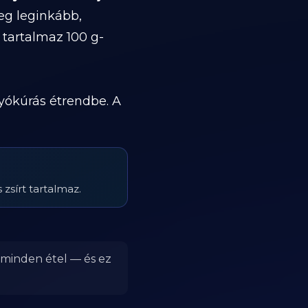
eg leginkább,
t tartalmaz 100 g-
yókúrás étrendbe. A
zsírt tartalmaz.
r minden étel — és ez