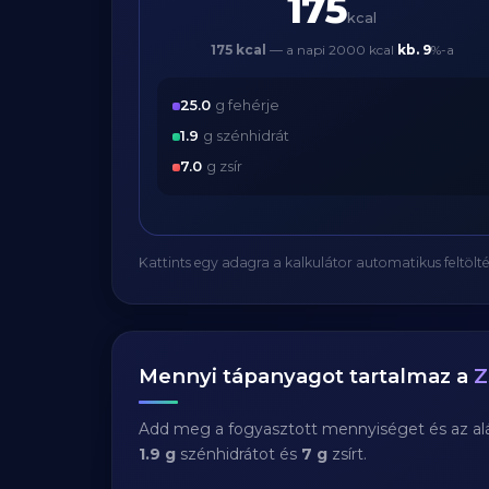
175
kcal
175 kcal
— a napi 2000 kcal
kb.
9
%-a
25.0
g fehérje
1.9
g szénhidrát
7.0
g zsír
Kattints egy adagra a kalkulátor automatikus feltölté
Mennyi tápanyagot tartalmaz a
Z
Add meg a fogyasztott mennyiséget és az aláb
1.9 g
szénhidrátot és
7 g
zsírt.