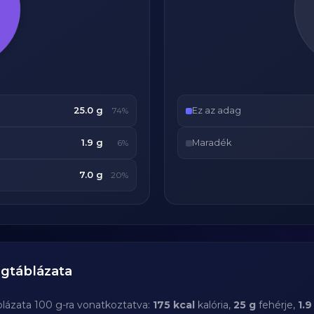
25.0 g
Ez az adag
74%
1.9 g
Maradék
6%
7.0 g
20%
gtáblázata
blázata 100 g-ra vonatkoztatva:
175 kcal
kalória,
25 g
fehérje,
1.9