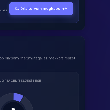
Kalória tervem megkapom
ed és
jobb diagram megmutatja, ez mekkora részét
LÓRIACÉL TELJESÍTÉSE
9