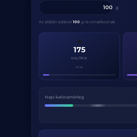
g
Az alábbi adatok
100
g-ra vonatkoznak.
🔥
175
KALÓRIA
kcal
Napi kalóriamérleg