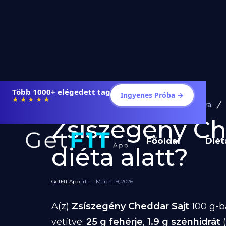
Több 1000+ elégedett tag
Ingyenes Próba →
★★★★★
Diéta és Étrend
Ételek Fogyásra
Zsíszegény C
Főoldal
Diét
diéta alatt?
GetFIT App
Írta -
March 19, 2026
A(z)
Zsíszegény Cheddar Sajt
100 g-
vetítve:
25 g fehérje
,
1.9 g szénhidrát