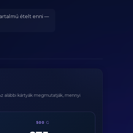
tartalmú ételt enni —
 Az alábbi kártyák megmutatják, mennyi
500
G