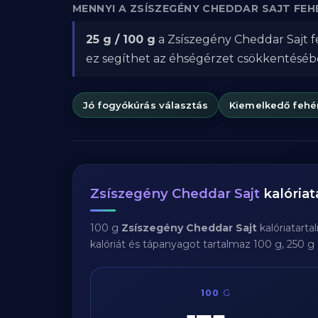
MENNYI A ZSÍSZEGÉNY CHEDDAR SAJT F
25 g / 100 g
a Zsíszegény Cheddar Sajt 
ez segíthet az éhségérzet csökkentésé
Jó fogyókúrás választás
Kiemelkedő fehé
Zsíszegény Cheddar Sajt
kalória
100 g
Zsíszegény Cheddar Sajt
kalóriatart
kalóriát és tápanyagot tartalmaz 100 g, 250 g
100
G