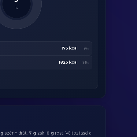
%
175 kcal
9%
1825 kcal
91%
 g
szénhidrát,
7 g
zsír,
0 g
rost. Változtasd a