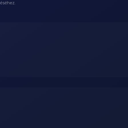
téséhez.