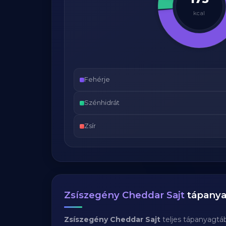
kcal
Fehérje
Szénhidrát
Zsír
Zsíszegény Cheddar Sajt
tápanya
Zsíszegény Cheddar Sajt
teljes tápanyagtá