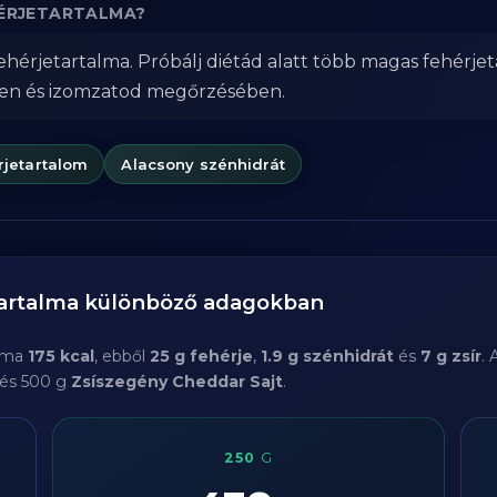
EHÉRJETARTALMA?
fehérjetartalma. Próbálj diétád alatt több magas fehérje
ben és izomzatod megőrzésében.
rjetartalom
Alacsony szénhidrát
tartalma különböző adagokban
alma
175 kcal
, ebből
25 g fehérje
,
1.9 g szénhidrát
és
7 g zsír
.
 és 500 g
Zsíszegény Cheddar Sajt
.
250
G