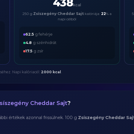
438
kcal
250 g
Zsíszegény Cheddar Sajt
kalóriája:
22
% a
napi célból
62.5
g fehérje
4.8
g szénhidrát
17.5
g zsír
séhez. Napi kalóriacél:
2000 kcal
.
síszegény Cheddar Sajt
?
bi értékek azonnal frissülnek. 100 g
Zsíszegény Cheddar Saj