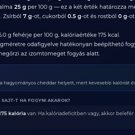
talma
25 g
per 100 g — ez a két érték határozza m
. Zsírból
7 g
-ot, cukorból
0.5 g
-ot és rostból
0 g
-o
.0 g fehérje per 100 g, kalóriaértéke 175 kcal.
gméretre odafigyelve hatékonyan beépíthető fog
megőrzi az izomtömeget fogyás alatt.
a a hagyományos cheddar helyett, mert kevesebb kalóriát és 
 SAJT-T HA FOGYNI AKAROK?
175 kalória
van. Ha kalóriadeficitben vagy, akkor belefé