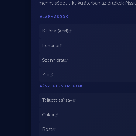
mennyiséget a kalkulátorban az értékek frissí
ALAPMAKRÓK
Kalória (kcal)
Fehérje
Szénhidrát
Zsír
RÉSZLETES ÉRTÉKEK
Telített zsírsav
Cukor
Rost