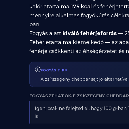
kalóriatartalma
175 kcal
és fehérjetar
mennyire alkalmas fogyókúrás célokra
ban.
Fogyás alatt
kiváló fehérjeforrás
— 25
Fehérjetartalma kiemelkedő — az ada
fehérje csökkenti az éhségérzetet és 
FOGYÁS TIPP
A zsírszegény cheddar sajt jó alternatív
FOGYASZTHATOK-E ZSÍSZEGÉNY CHEDDAR
Igen, csak ne felejtsd el, hogy 100 g-ban
is.