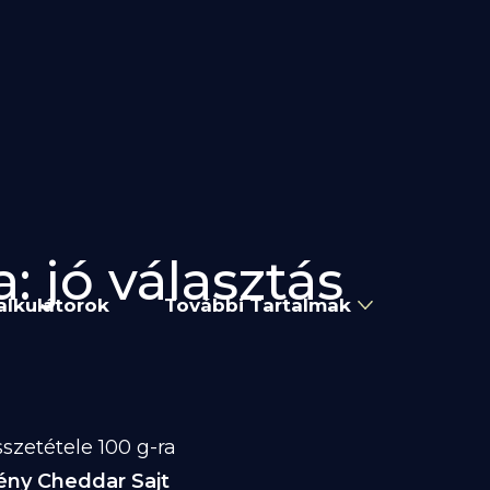
: jó választás
alkulátorok
További Tartalmak
szetétele 100 g-ra
ény Cheddar Sajt