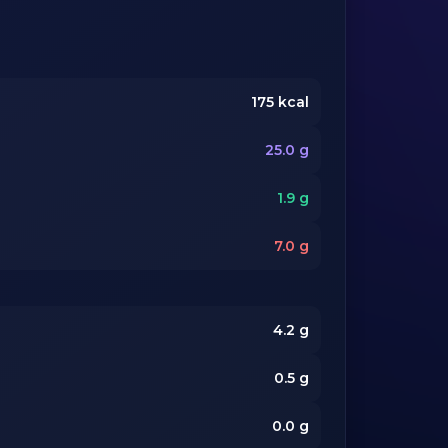
175
kcal
25.0
g
1.9
g
7.0
g
4.2
g
0.5
g
0.0
g