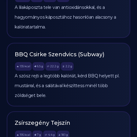
A lilakáposzta tele van antioxidánsokkal, és a
hagyományos káposztához hasonlóan alacsony a
kalóriatartalma.
BBQ Csirke Szendvics (Subway)
135
kcal
6.5
g
22.2
g
2.2
g
🔥
🥩
🥔
🫒
A szósz rejti a legtöbb kalóriát, kérd BBQ helyett pl.
mustárral, és a salátával készíttess minél több
zöldséget bele.
Zsírszegény Tejszín
195
kcal
7
g
4.4
g
18.1
g
🔥
🥩
🥔
🫒