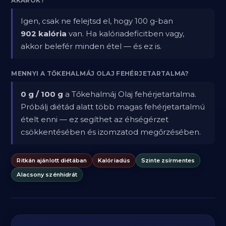
AKAROK?
Igen, csak ne felejtsd el, hogy 100 g-ban
902 kalória
van. Ha kalóriadeficitben vagy,
akkor belefér minden étel — és ez is.
MENNYI A TŐKEHALMÁJ OLAJ FEHÉRJETARTALMA?
0 g / 100 g
a Tőkehalmáj Olaj fehérjetartalma.
Próbálj diétád alatt több magas fehérjetartalmú
ételt enni — ez segíthet az éhségérzet
csökkentésében és izomzatod megőrzésében.
Ritkán ajánlott diétában
Kalóriadús
Szinte zsírmentes
Alacsony szénhidrát