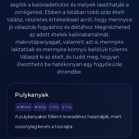
segítik a kalóriadeficitet és melyek lassíthatják a
zsírégetést. Ebben a listában több száz ételt
találsz, részletes értékeléssel arról, hogy mennyire
jó választás fogyáshoz és diétához. Megnézheted
az adott ételek kalóriatartalmát,
makrotápanyagait, valamint azt is, mennyire
laktatóak és mennyire könnyű belőlük túlenni.
Válaszd ki az ételt, és tudd meg, hogyan
illeszthető be hatékonyan egy fogyókúrás
étrendbe.
Pulykanyak
180
kcal
26.8
g
0.1
g
7.3
g
🔥
🥩
🥔
🫒
A pulykanyakat főként levesekhez használják, mert
viszonylag kevés a hús rajta.