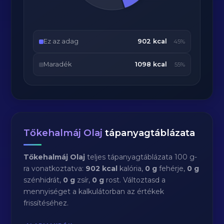
Ez az adag
902 kcal
45%
Maradék
1098 kcal
55%
Tőkehalmáj Olaj
tápanyagtáblázata
Tőkehalmáj Olaj
teljes tápanyagtáblázata 100 g-
ra vonatkoztatva:
902 kcal
kalória,
0 g
fehérje,
0 g
szénhidrát,
0 g
zsír,
0 g
rost. Változtasd a
mennyiséget a kalkulátorban az értékek
frissítéséhez.