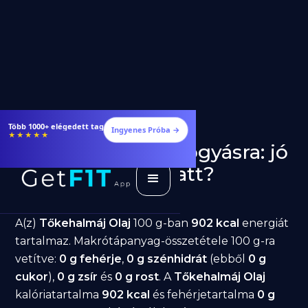
Több 1000+ elégedett tag
Ingyenes Próba →
★★★★★
Tőkehalmáj Olaj fogyásra: jó
választás diéta alatt?
GetFIT App
Írta -
March 19, 2026
A(z)
Tőkehalmáj Olaj
100 g-ban
902 kcal
energiát
tartalmaz. Makrótápanyag-összetétele 100 g-ra
vetítve:
0 g fehérje
,
0 g szénhidrát
(ebből
0 g
cukor
),
0 g zsír
és
0 g rost
. A
Tőkehalmáj Olaj
kalóriatartalma
902 kcal
és fehérjetartalma
0 g