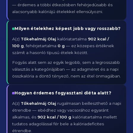
— érdemes a többi étkezésben fehérjedúsabb és
alacsonyabb kalóriájú ételekkel ellensúlyozni.
Milyen ételekhez képest jobb vagy rosszabb?
A(z)
Tőkehalmáj Olaj
kalóriatartalma
902 kcal /
100 g
, fehérjetartalma
0 g
— ez közepes értéknek
számít a hasonló típusú ételek között.
Fogyás alatt sem az egyik legjobb, sem a legrosszabb
választás a kategóriájában — az adagméret és a napi
összkalória a döntő tényező, nem az étel önmagában.
Hogyan érdemes fogyasztani diéta alatt?
A(z)
Tőkehalmáj Olaj
rugalmasan beilleszthető a napi
étrendbe — ebédhez vagy vacsorához egyaránt
alkalmas, és
902 kcal / 100 g
kalóriatartalma mellett
tudatos adagolással fér bele a kalóriadeficites
étrendbe.