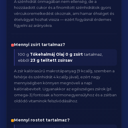
A szénhidrát önmagában nem ellenség, de a
hozzáadott cukor és a finomított szénhidrátok gyors
vércukoremelkedést okoznak, ami hamar éhséget és
ételvágyat hozhat vissza — ezért fogyásnál érdemes
figyelni az arányokra.
Mennyi zsírt tartalmaz?
100 g
Tőkehalmáj Olaj
0 g zsírt
tartalmaz,
ebből
23 g telített zsírsav
.
A zsír kalóriasűrű makrotápanyag (9 kcal/g, szemben a
fehérje és szénhidrát 4 kcal/g-jával), ezért nagy
mennyiségben könnyen megnöveli a napi
kalóriabevitelt. Ugyanakkor az egészséges zsírok (pl.
omega-3) fontosak a hormonegyensúlyhoz és a zsírban
oldódó vitaminok felszívódásához.
Mennyi rostot tartalmaz?