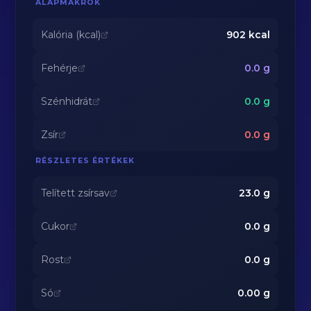
ALAPMAKRÓK
Kalória (kcal)
902
kcal
Fehérje
0.0
g
Szénhidrát
0.0
g
Zsír
0.0
g
RÉSZLETES ÉRTÉKEK
Telített zsírsav
23.0
g
Cukor
0.0
g
Rost
0.0
g
Só
0.00
g