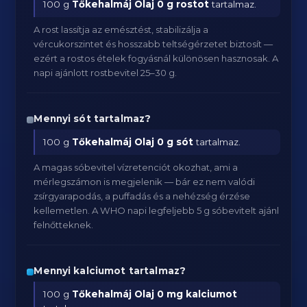
100 g
Tőkehalmáj Olaj
0 g rostot
tartalmaz.
A rost lassítja az emésztést, stabilizálja a
vércukorszintet és hosszabb teltségérzetet biztosít —
ezért a rostos ételek fogyásnál különösen hasznosak. A
napi ajánlott rostbevitel 25–30 g.
Mennyi sót tartalmaz?
100 g
Tőkehalmáj Olaj
0 g sót
tartalmaz.
A magas sóbevitel vízretenciót okozhat, ami a
mérlegszámon is megjelenik — bár ez nem valódi
zsírgyarapodás, a puffadás és a nehézség érzése
kellemetlen. A WHO napi legfeljebb 5 g sóbevitelt ajánl
felnőtteknek.
Mennyi kalciumot tartalmaz?
100 g
Tőkehalmáj Olaj
0 mg kalciumot