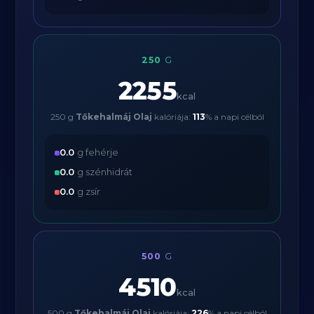
250
G
2255
kcal
250 g
Tőkehalmáj Olaj
kalóriája:
113
% a napi célból
0.0
g fehérje
0.0
g szénhidrát
0.0
g zsír
500
G
4510
kcal
500 g
Tőkehalmáj Olaj
kalóriája:
226
% a napi célból