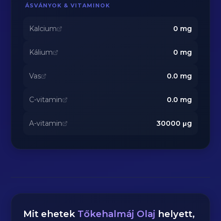
ÁSVÁNYOK & VITAMINOK
Kalcium
0
mg
Kálium
0
mg
Vas
0.0
mg
C-vitamin
0.0
mg
A-vitamin
30000
μg
Mit ehetek
Tőkehalmáj Olaj
helyett,