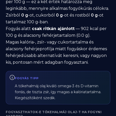
per 100 g — ez a két érték határozza meg
leginkább, mennyire alkalmas fogyókúrás célokra.
Zsírból
0 g
-ot, cukorból
0 g
-ot és rostból
0 g
-ot
tartalmaz 100 g-ban.
Fogyás alatt
csak ritkán ajánlott
— 902 kcal per
100 g és alacsony fehérjetartalom (0.0 g).
Magas kalória-, zsír- vagy cukortartalma és
alacsony fehérjeprofilja miatt fogyáskor érdemes
fehérjedúsabb alternatívát keresni, vagy nagyon
kis, pontosan mért adagban fogyasztani.
FOGYÁS TIPP
A tőkehalmáj olaj kiváló omega-3 és D-vitamin
forrás, de tiszta zsír, így magas a kalóriatartalma.
Kiegészítőként szedik.
FOGYASZTHATOK-E TŐKEHALMÁJ OLAJ-T HA FOGYNI