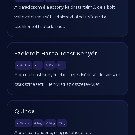
A paradicsomlé alacsony kalóriatartalmú, de a bolti
változatok sok sót tartalmazhatnak. Válaszd a
csökkentett sótartalmút.
Szeletelt Barna Toast Kenyér
267
kcal
11
g
49
g
3
g
🔥
🥩
🥔
🫒
A barna toast kenyér lehet teljes kiőrlésű, de sokszor
csak színezett. Ellenőrizd az összetevőket.
Quinoa
368
kcal
14
g
64
g
6
g
🔥
🥩
🥔
🫒
A quinoa álgabona, magas fehérje- és