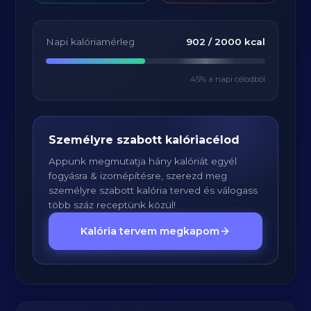
Napi kalóriamérleg
902
/
2000
kcal
45
% a napi célodból
Személyre szabott kalóriacélod
Appunk megmutatja hány kalóriát egyél
fogyásra & izomépítésre, szerezd meg
személyre szabott kalória terved és válogass
több száz receptünk közül!
Kalória tervem megkapom