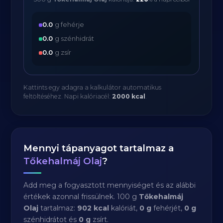
0.0
g fehérje
0.0
g szénhidrát
0.0
g zsír
Kattints egy adagra a kalkulátor automatikus
feltöltéséhez. Napi kalóriacél:
2000 kcal
.
Mennyi tápanyagot tartalmaz a
Tőkehalmáj Olaj
?
Add meg a fogyasztott mennyiséget és az alábbi
értékek azonnal frissülnek. 100 g
Tőkehalmáj
Olaj
tartalmaz:
902 kcal
kalóriát,
0 g
fehérjét,
0 g
szénhidrátot és
0 g
zsírt.