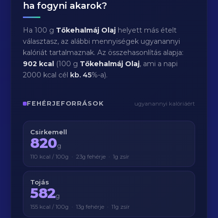
ha fogyni akarok?
Ha 100 g
Tőkehalmáj Olaj
helyett más ételt
választasz, az alábbi mennyiségek ugyanannyi
kalóriát tartalmaznak. Az összehasonlítás alapja:
902 kcal
(100 g
Tőkehalmáj Olaj
, ami a napi
2000 kcal cél
kb.
45
%-a).
FEHÉRJEFORRÁSOK
ugyanannyi kalóriáért
Csirkemell
820
g
110 kcal / 100g · 23g fehérje · 1g zsír
Tojás
582
g
155 kcal / 100g · 13g fehérje · 11g zsír