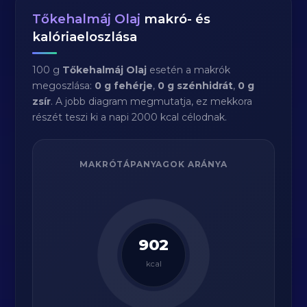
Tőkehalmáj Olaj
makró- és
kalóriaeloszlása
100 g
Tőkehalmáj Olaj
esetén a makrók
megoszlása:
0 g fehérje
,
0 g szénhidrát
,
0 g
zsír
. A jobb diagram megmutatja, ez mekkora
részét teszi ki a napi 2000 kcal célodnak.
MAKRÓTÁPANYAGOK ARÁNYA
902
kcal