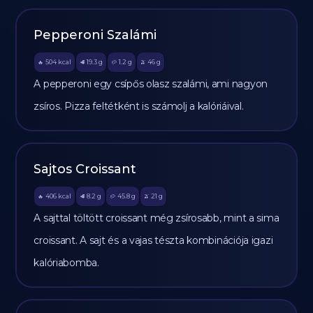
Pepperoni Szalámi
504
kcal
19.3
g
1.2
g
46
g
🔥
🥩
🥔
🫒
A pepperoni egy csípős olasz szalámi, ami nagyon
zsíros. Pizza feltétként is számolj a kalóriáival.
Sajtos Croissant
406
kcal
8.2
g
45.8
g
21
g
🔥
🥩
🥔
🫒
A sajttal töltött croissant még zsírosabb, mint a sima
croissant. A sajt és a vajas tészta kombinációja igazi
kalóriabomba.