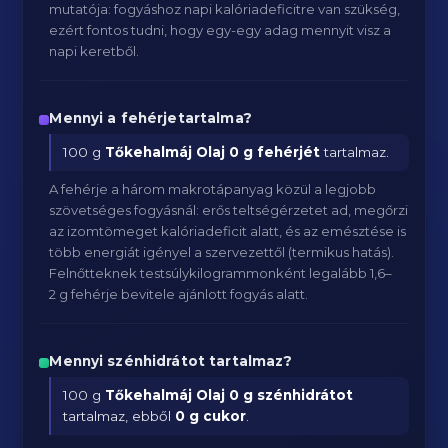
mutatója: fogyáshoz napi kalóriadeficitre van szükség,
ezért fontos tudni, hogy egy-egy adag mennyit visz a
napi keretből.
Mennyi a fehérjetartalma?
100 g
Tőkehalmáj Olaj
0 g fehérjét
tartalmaz.
A fehérje a három makrotápanyag közül a legjobb
szövetséges fogyásnál: erős teltségérzetet ad, megőrzi
az izomtömeget kalóriadeficit alatt, és az emésztése is
több energiát igényel a szervezettől (termikus hatás).
Felnőtteknek testsúlykilogrammonként legalább 1,6–
2 g fehérje bevitele ajánlott fogyás alatt.
Mennyi szénhidrátot tartalmaz?
100 g
Tőkehalmáj Olaj
0 g szénhidrátot
tartalmaz, ebből
0 g cukor
.