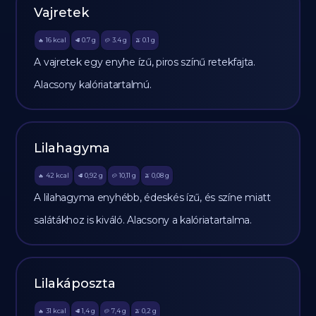
Vajretek
16
kcal
0.7
g
3.4
g
0.1
g
🔥
🥩
🥔
🫒
A vajretek egy enyhe ízű, piros színű retekfajta.
Alacsony kalóriatartalmú.
Lilahagyma
42
kcal
0,92
g
10,11
g
0,08
g
🔥
🥩
🥔
🫒
A lilahagyma enyhébb, édeskés ízű, és színe miatt
salátákhoz is kiváló. Alacsony a kalóriatartalma.
Lilakáposzta
31
kcal
1,4
g
7,4
g
0,2
g
🔥
🥩
🥔
🫒