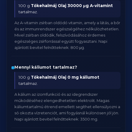
100 g
Tőkehalmáj Olaj
30000 μg A-vitamint
tartalmaz.
Az A-vitamin zsírban oldódó vitamin, amely a látás, a bőr
és az immunrendszer egészségéhez nélkülözhetetlen.
Mivel zsírban oldódik, felszívódásához érdemes
egészséges zsírforrással együtt fogyasztani. Napi
ajánlott bevitel felnőtteknek: 800 μg.
Mennyi káliumot tartalmaz?
100 g
Tőkehalmáj Olaj
0 mg káliumot
tartalmaz.
A kálium az izomfunkció és az idegrendszer
működéséhez elengedhetetlen elektrolit. Magas
káliumtartalmú étrend emellett segíthet ellensúlyozni a
só okozta vízretenciót, ami fogyásnál különösen jól jön.
Napi ajánlott bevitel felnőtteknek: 3500 mg.