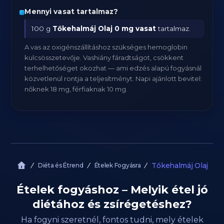
Mennyi vasat tartalmaz?
100 g
Tőkehalmáj Olaj
0 mg vasat
tartalmaz.
A vas az oxigénszállításhoz szükséges hemoglobin
kulcsösszetevője. Vashiány fáradtságot, csökkent
terhelhetőséget okozhat — ami edzés alapú fogyásnál
közvetlenül rontja a teljesítményt. Napi ajánlott bevitel:
nőknek 18 mg, férfiaknak 10 mg.
Tőkehalmáj Olaj
Diéta és Étrend
Ételek Fogyásra
Ételek fogyáshoz – Melyik étel jó
diétához és zsírégetéshez?
Ha fogyni szeretnél, fontos tudni, mely ételek