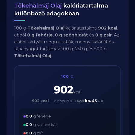
Tőkehalmáj Olaj
kalóriatartalma
különböző adagokban
100 g
Tőkehalmáj Olaj
kalóriatartalma
902 kcal
,
ebből
0 g fehérje
,
0 g szénhidrát
és
0 g zsír
. Az
alábbi kártyák megmutatják, mennyi kalóriát és
tápanyagot tartalmaz 100 g, 250 g és 500 g
Tőkehalmáj Olaj
.
100
G
902
kcal
902 kcal
— a napi 2000 kcal
kb.
45
%-a
0.0
g fehérje
0.0
g szénhidrát
0.0
g zsír