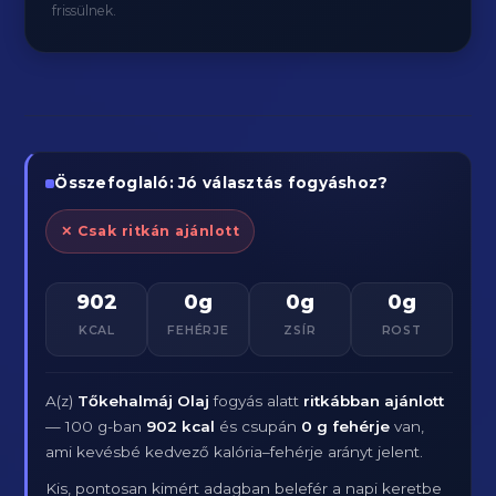
frissülnek.
Összefoglaló: Jó választás fogyáshoz?
✕ Csak ritkán ajánlott
902
0g
0g
0g
KCAL
FEHÉRJE
ZSÍR
ROST
A(z)
Tőkehalmáj Olaj
fogyás alatt
ritkábban ajánlott
— 100 g-ban
902 kcal
és csupán
0 g fehérje
van,
ami kevésbé kedvező kalória–fehérje arányt jelent.
Kis, pontosan kimért adagban belefér a napi keretbe