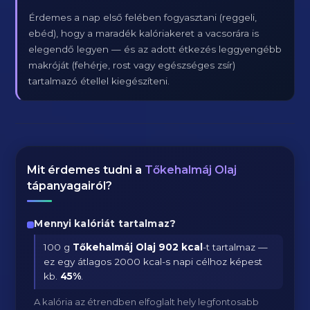
Érdemes a nap első felében fogyasztani (reggeli,
ebéd), hogy a maradék kalóriakeret a vacsorára is
elegendő legyen — és az adott étkezés leggyengébb
makróját (fehérje, rost vagy egészséges zsír)
tartalmazó étellel kiegészíteni.
Mit érdemes tudni a
Tőkehalmáj Olaj
tápanyagairól?
Mennyi kalóriát tartalmaz?
100 g
Tőkehalmáj Olaj
902 kcal
-t tartalmaz —
ez egy átlagos 2000 kcal-s napi célhoz képest
kb.
45
%
.
A kalória az étrendben elfoglalt hely legfontosabb