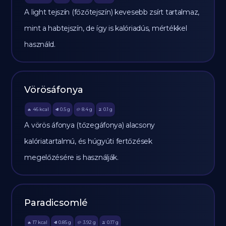
A light tejszín (főzőtejszín) kevesebb zsírt tartalmaz,
mint a habtejszín, de így is kalóriadús, mértékkel
használd.
Vörösáfonya
46
kcal
0.5
g
8.4
g
0.1
g
🔥
🥩
🥔
🫒
A vörös áfonya (tőzegáfonya) alacsony
kalóriatartalmú, és húgyúti fertőzések
megelőzésére is használják.
Paradicsomlé
17
kcal
0.85
g
3.92
g
0.17
g
🔥
🥩
🥔
🫒