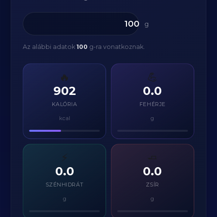
g
Az alábbi adatok
100
g-ra vonatkoznak.
🔥
💪
902
0.0
KALÓRIA
FEHÉRJE
kcal
g
⚡
🧈
0.0
0.0
SZÉNHIDRÁT
ZSÍR
g
g