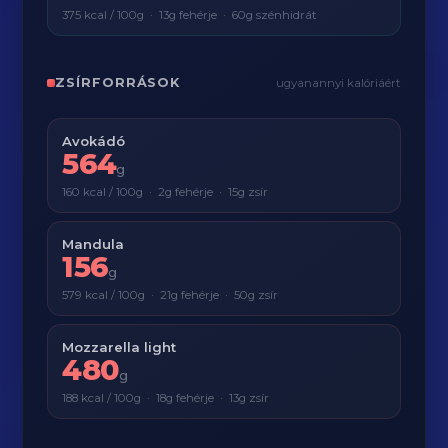
375 kcal / 100g · 13g fehérje · 60g szénhidrát
ZSÍRFORRÁSOK
ugyanannyi kalóriáért
Avokádó
564
g
160 kcal / 100g · 2g fehérje · 15g zsír
Mandula
156
g
579 kcal / 100g · 21g fehérje · 50g zsír
Mozzarella light
480
g
188 kcal / 100g · 18g fehérje · 13g zsír