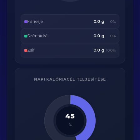
Fehérje
0.0 g
0%
Szénhidrát
0.0 g
0%
Zsír
0.0 g
100%
NAPI KALÓRIACÉL TELJESÍTÉSE
45
%