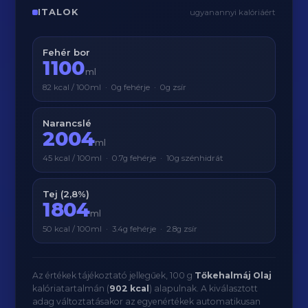
ITALOK
ugyanannyi kalóriáért
Fehér bor
1100
ml
82 kcal / 100ml · 0g fehérje · 0g zsír
Narancslé
2004
ml
45 kcal / 100ml · 0.7g fehérje · 10g szénhidrát
Tej (2,8%)
1804
ml
50 kcal / 100ml · 3.4g fehérje · 2.8g zsír
Az értékek tájékoztató jellegűek, 100 g
Tőkehalmáj Olaj
kalóriatartalmán (
902 kcal
) alapulnak. A kiválasztott
adag változtatásakor az egyenértékek automatikusan