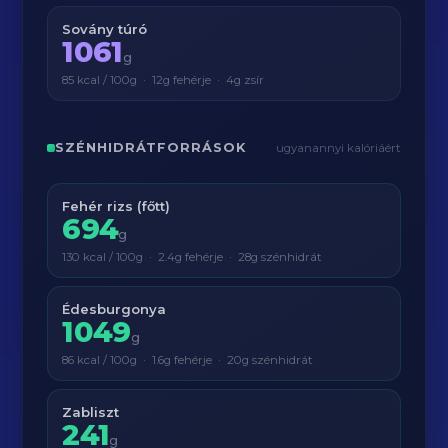
Sovány túró
1061
g
85 kcal / 100g · 12g fehérje · 4g zsír
SZÉNHIDRÁTFORRÁSOK
ugyanannyi kalóriáért
Fehér rizs (főtt)
694
g
130 kcal / 100g · 2.4g fehérje · 28g szénhidrát
Édesburgonya
1049
g
86 kcal / 100g · 1.6g fehérje · 20g szénhidrát
Zabliszt
241
g