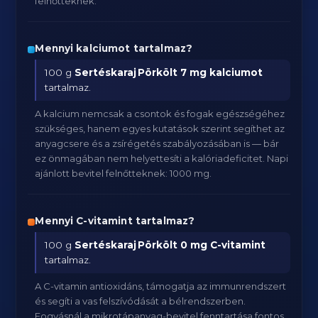
felnőtteknek.
Mennyi kalciumot tartalmaz?
100 g
Sertéskaraj Pörkölt
7 mg kalciumot
tartalmaz.
A kalcium nemcsak a csontok és fogak egészségéhez
szükséges, hanem egyes kutatások szerint segíthet az
anyagcsere és a zsírégetés szabályozásában is — bár
ez önmagában nem helyettesíti a kalóriadeficitet. Napi
ajánlott bevitel felnőtteknek: 1000 mg.
Mennyi C-vitamint tartalmaz?
100 g
Sertéskaraj Pörkölt
0 mg C-vitamint
tartalmaz.
A C-vitamin antioxidáns, támogatja az immunrendszert
és segíti a vas felszívódását a bélrendszerben.
Fogyásnál a mikrotápanyag-bevitel fenntartása fontos,