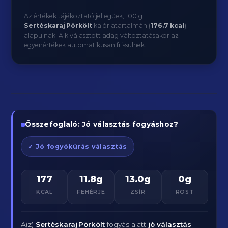
Az értékek tájékoztató jellegűek, 100 g
Sertéskaraj Pörkölt
kalóriatartalmán (
176.7 kcal
)
alapulnak. A kiválasztott adag változtatásakor az
egyenértékek automatikusan frissülnek.
Összefoglaló: Jó választás fogyáshoz?
✓ Jó fogyókúrás választás
177
11.8g
13.0g
0g
KCAL
FEHÉRJE
ZSÍR
ROST
A(z)
Sertéskaraj Pörkölt
fogyás alatt
jó választás
—