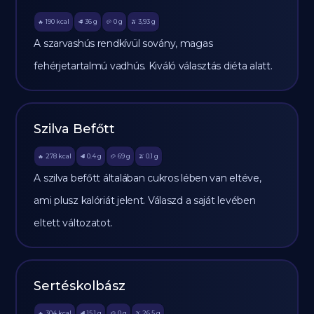
190
kcal
36
g
0
g
3,93
g
🔥
🥩
🥔
🫒
A szarvashús rendkívül sovány, magas
fehérjetartalmú vadhús. Kiváló választás diéta alatt.
Szilva Befőtt
278
kcal
0.4
g
69
g
0.1
g
🔥
🥩
🥔
🫒
A szilva befőtt általában cukros lében van eltéve,
ami plusz kalóriát jelent. Válaszd a saját levében
eltett változatot.
Sertéskolbász
304
kcal
15.1
g
0
g
26.5
g
🔥
🥩
🥔
🫒