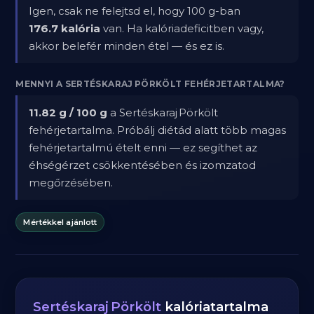
Igen, csak ne felejtsd el, hogy 100 g-ban
176.7 kalória
van. Ha kalóriadeficitben vagy,
akkor belefér minden étel — és ez is.
MENNYI A SERTÉSKARAJ PÖRKÖLT FEHÉRJETARTALMA?
11.82 g / 100 g
a Sertéskaraj Pörkölt
fehérjetartalma. Próbálj diétád alatt több magas
fehérjetartalmú ételt enni — ez segíthet az
éhségérzet csökkentésében és izomzatod
megőrzésében.
Mértékkel ajánlott
Sertéskaraj Pörkölt
kalóriatartalma