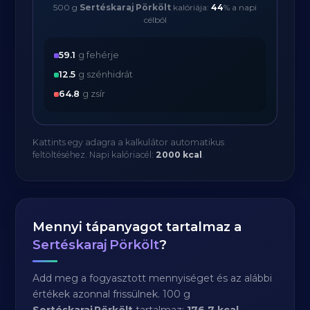
500 g
Sertéskaraj Pörkölt
kalóriája:
44
% a napi
célból
59.1
g fehérje
12.5
g szénhidrát
64.8
g zsír
Kattints egy adagra a kalkulátor automatikus
feltöltéséhez. Napi kalóriacél:
2000 kcal
.
Mennyi tápanyagot tartalmaz a
Sertéskaraj Pörkölt
?
Add meg a fogyasztott mennyiséget és az alábbi
értékek azonnal frissülnek. 100 g