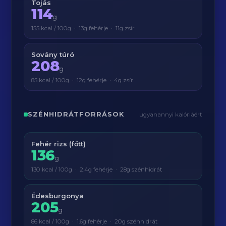
Tojás
114
g
155 kcal / 100g · 13g fehérje · 11g zsír
Sovány túró
208
g
85 kcal / 100g · 12g fehérje · 4g zsír
SZÉNHIDRÁTFORRÁSOK
ugyanannyi kalóriáért
Fehér rizs (főtt)
136
g
130 kcal / 100g · 2.4g fehérje · 28g szénhidrát
Édesburgonya
205
g
86 kcal / 100g · 1.6g fehérje · 20g szénhidrát