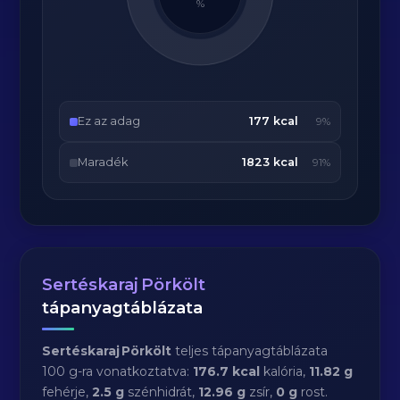
%
Ez az adag
177 kcal
9%
Maradék
1823 kcal
91%
Sertéskaraj Pörkölt
tápanyagtáblázata
Sertéskaraj Pörkölt
teljes tápanyagtáblázata
100 g-ra vonatkoztatva:
176.7 kcal
kalória,
11.82 g
fehérje,
2.5 g
szénhidrát,
12.96 g
zsír,
0 g
rost.