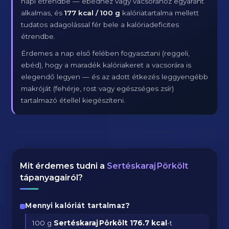
napi étrendbe — ebédhez vagy vacsorához egyaránt
alkalmas, és
177 kcal / 100 g
kalóriatartalma mellett
tudatos adagolással fér bele a kalóriadeficites
étrendbe.
Érdemes a nap első felében fogyasztani (reggeli,
ebéd), hogy a maradék kalóriakeret a vacsorára is
elegendő legyen — és az adott étkezés leggyengébb
makróját (fehérje, rost vagy egészséges zsír)
tartalmazó étellel kiegészíteni.
Mit érdemes tudni a
Sertéskaraj Pörkölt
tápanyagairól?
Mennyi kalóriát tartalmaz?
100 g
Sertéskaraj Pörkölt
176.7 kcal
-t