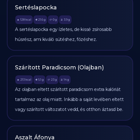
Sertéslapocka
128
kcal
21.6
g
0
g
3.9
g
🔥
🥩
🥔
🫒
A sertéslapocka egy ízletes, de kissé zsírosabb
húsrész, ami kiváló sütéshez, főzéshez.
Szárított Paradicsom (Olajban)
213
kcal
5.1
g
23
g
14
g
🔥
🥩
🥔
🫒
Az olajban eltett szárított paradicsom extra kalóriát
tartalmaz az olaj miatt. Inkább a saját levében eltett
vagy szárított változatot vedd, és otthon áztasd be.
Aszalt Áfonya