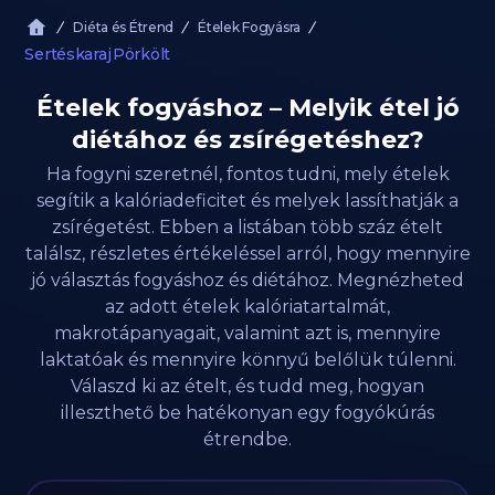
Diéta és Étrend
Ételek Fogyásra
Sertéskaraj Pörkölt
Ételek fogyáshoz – Melyik étel jó
diétához és zsírégetéshez?
Ha fogyni szeretnél, fontos tudni, mely ételek
segítik a kalóriadeficitet és melyek lassíthatják a
zsírégetést. Ebben a listában több száz ételt
találsz, részletes értékeléssel arról, hogy mennyire
jó választás fogyáshoz és diétához. Megnézheted
az adott ételek kalóriatartalmát,
makrotápanyagait, valamint azt is, mennyire
laktatóak és mennyire könnyű belőlük túlenni.
Válaszd ki az ételt, és tudd meg, hogyan
illeszthető be hatékonyan egy fogyókúrás
étrendbe.