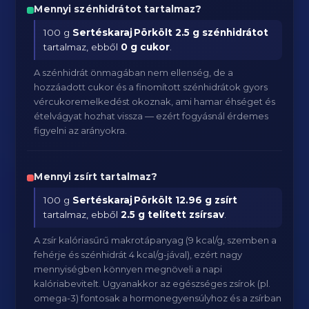
Mennyi szénhidrátot tartalmaz?
100 g
Sertéskaraj Pörkölt
2.5 g szénhidrátot
tartalmaz, ebből
0 g cukor
.
A szénhidrát önmagában nem ellenség, de a
hozzáadott cukor és a finomított szénhidrátok gyors
vércukoremelkedést okoznak, ami hamar éhséget és
ételvágyat hozhat vissza — ezért fogyásnál érdemes
figyelni az arányokra.
Mennyi zsírt tartalmaz?
100 g
Sertéskaraj Pörkölt
12.96 g zsírt
tartalmaz, ebből
2.5 g telített zsírsav
.
A zsír kalóriasűrű makrotápanyag (9 kcal/g, szemben a
fehérje és szénhidrát 4 kcal/g-jával), ezért nagy
mennyiségben könnyen megnöveli a napi
kalóriabevitelt. Ugyanakkor az egészséges zsírok (pl.
omega-3) fontosak a hormonegyensúlyhoz és a zsírban