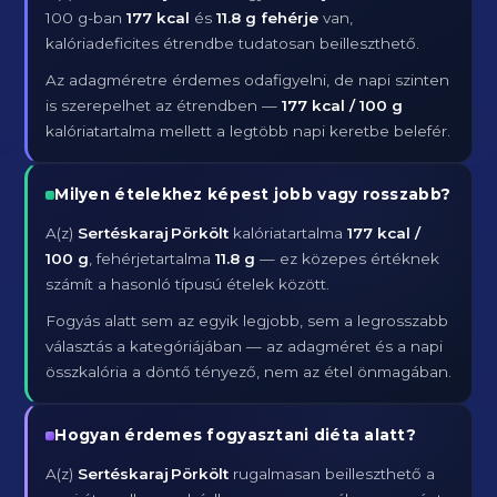
100 g-ban
177 kcal
és
11.8 g fehérje
van,
kalóriadeficites étrendbe tudatosan beilleszthető.
Az adagméretre érdemes odafigyelni, de napi szinten
is szerepelhet az étrendben —
177 kcal / 100 g
kalóriatartalma mellett a legtöbb napi keretbe belefér.
Milyen ételekhez képest jobb vagy rosszabb?
A(z)
Sertéskaraj Pörkölt
kalóriatartalma
177 kcal /
100 g
, fehérjetartalma
11.8 g
— ez közepes értéknek
számít a hasonló típusú ételek között.
Fogyás alatt sem az egyik legjobb, sem a legrosszabb
választás a kategóriájában — az adagméret és a napi
összkalória a döntő tényező, nem az étel önmagában.
Hogyan érdemes fogyasztani diéta alatt?
A(z)
Sertéskaraj Pörkölt
rugalmasan beilleszthető a