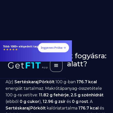
Étrendek, receptek és edzéstervek
Ingyenes Próba →
★★★★★
Sertéskaraj Pörkölt fogyásra:
jó választás diéta alatt?
GetFIT App
Írta -
March 19, 2026
A(z)
Sertéskaraj Pörkölt
100 g-ban
176.7 kcal
energiát tartalmaz. Makrótápanyag-összetétele
100 g-ra vetítve:
11.82 g fehérje
,
2.5 g szénhidrát
(ebből
0 g cukor
),
12.96 g zsír
és
0 g rost
. A
Sertéskaraj Pörkölt
kalóriatartalma
176.7 kcal
és