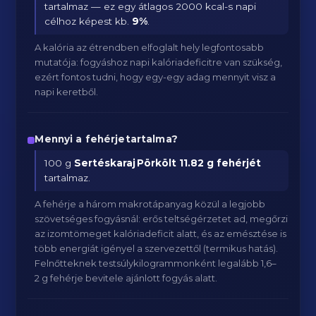
tartalmaz — ez egy átlagos 2000 kcal-s napi
célhoz képest kb.
9
%
.
A kalória az étrendben elfoglalt hely legfontosabb
mutatója: fogyáshoz napi kalóriadeficitre van szükség,
ezért fontos tudni, hogy egy-egy adag mennyit visz a
napi keretből.
Mennyi a fehérjetartalma?
100 g
Sertéskaraj Pörkölt
11.82 g fehérjét
tartalmaz.
A fehérje a három makrotápanyag közül a legjobb
szövetséges fogyásnál: erős teltségérzetet ad, megőrzi
az izomtömeget kalóriadeficit alatt, és az emésztése is
több energiát igényel a szervezettől (termikus hatás).
Felnőtteknek testsúlykilogrammonként legalább 1,6–
2 g fehérje bevitele ajánlott fogyás alatt.