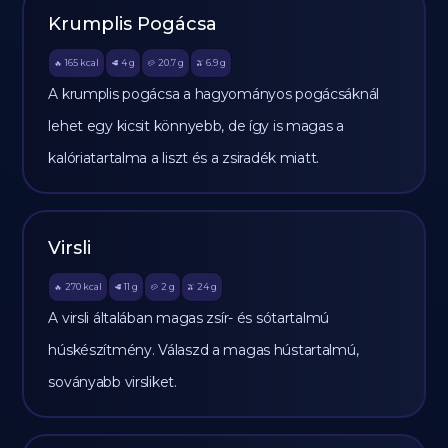
Krumplis Pogácsa
165
kcal
4
g
20.7
g
6.9
g
🔥
🥩
🥔
🫒
A krumplis pogácsa a hagyományos pogácsáknál
lehet egy kicsit könnyebb, de így is magas a
kalóriatartalma a liszt és a zsiradék miatt.
Virsli
270
kcal
11
g
2
g
24
g
🔥
🥩
🥔
🫒
A virsli általában magas zsír- és sótartalmú
húskészítmény. Válaszd a magas hústartalmú,
soványabb virsliket.