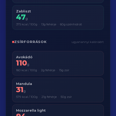
Zabliszt
47
g
375 kcal / 100g · 13g fehérje · 60g szénhidrát
ZSÍRFORRÁSOK
ugyanannyi kalóriáért
Avokádó
110
g
160 kcal / 100g · 2g fehérje · 15g zsír
Mandula
31
g
579 kcal / 100g · 21g fehérje · 50g zsír
Mozzarella light