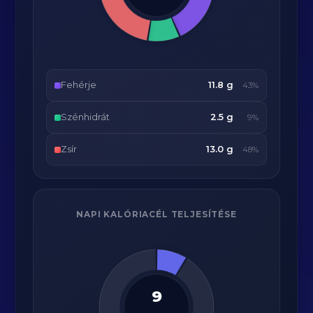
Fehérje
11.8 g
43%
Szénhidrát
2.5 g
9%
Zsír
13.0 g
48%
NAPI KALÓRIACÉL TELJESÍTÉSE
9