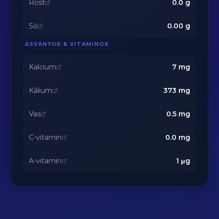
Rost
0.0
g
Só
0.00
g
ÁSVÁNYOK & VITAMINOK
Kalcium
7
mg
Kálium
373
mg
Vas
0.5
mg
C-vitamin
0.0
mg
A-vitamin
1
μg