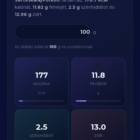
Sertéskaraj Pörkölt
tartalmaz:
176.7 kcal
kalóriát,
11.82 g
fehérjét,
2.5 g
szénhidrátot és
12.96 g
zsírt.
g
Az alábbi adatok
100
g-ra vonatkoznak.
🔥
💪
177
11.8
KALÓRIA
FEHÉRJE
kcal
g
⚡
🧈
2.5
13.0
SZÉNHIDRÁT
ZSÍR