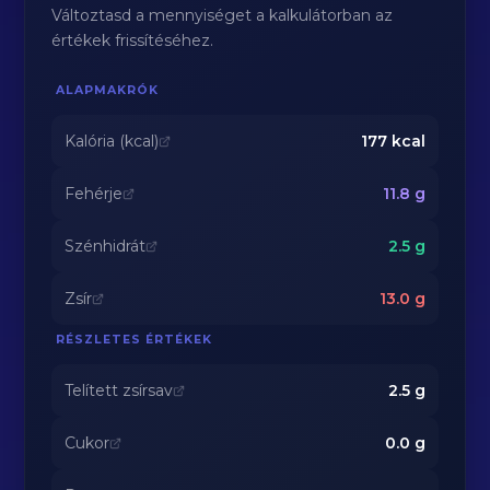
Változtasd a mennyiséget a kalkulátorban az
értékek frissítéséhez.
ALAPMAKRÓK
Kalória (kcal)
177
kcal
Fehérje
11.8
g
Szénhidrát
2.5
g
Zsír
13.0
g
RÉSZLETES ÉRTÉKEK
Telített zsírsav
2.5
g
Cukor
0.0
g