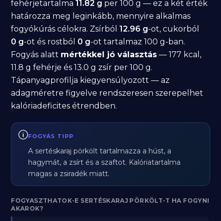
fehérjetartalma
11.82 g
per 100 g — ez a két érték
határozza meg leginkább, mennyire alkalmas
fogyókúrás célokra. Zsírból
12.96 g
-ot, cukorból
0 g
-ot és rostból
0 g
-ot tartalmaz 100 g-ban.
Fogyás alatt
mértékkel jó választás
— 177 kcal,
11.8 g fehérje és 13.0 g zsír per 100 g.
Tápanyagprofilja kiegyensúlyozott — az
adagméretre figyelve rendszeresen szerepelhet
kalóriadeficites étrendben.
FOGYÁS TIPP
A sertéskaraj pörkölt tartalmazza a húst, a
hagymát, a zsírt és a szaftot. Kalóriatartalma
magas a zsiradék miatt.
FOGYASZTHATOK-E SERTÉSKARAJ PÖRKÖLT-T HA FOGYNI
AKAROK?