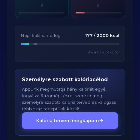
g
g
Napi kalóriamérleg
177
/
2000
kcal
9
% a napi célodból
Személyre szabott kalóriacélod
Appunk megmutatja hány kalóriát egyél
fogyásra & izomépítésre, szerezd meg
személyre szabott kalória terved és válogass
több száz receptünk közül!
Kalória tervem megkapom