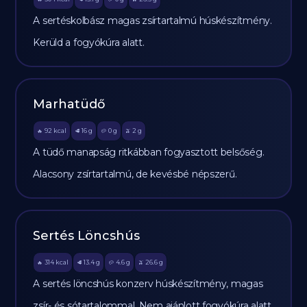
A sertéskolbász magas zsírtartalmú húskészítmény.
Kerüld a fogyókúra alatt.
Marhatüdő
92
kcal
16
g
0
g
2
g
🔥
🥩
🥔
🫒
A tüdő manapság ritkábban fogyasztott belsőség.
Alacsony zsírtartalmú, de kevésbé népszerű.
Sertés Löncshús
314
kcal
13.4
g
4.6
g
26.6
g
🔥
🥩
🥔
🫒
A sertés löncshús konzerv húskészítmény, magas
zsír- és sótartalommal. Nem ajánlott fogyókúra alatt.