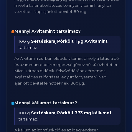
mivel a kalóriakorlátozás könnyen vitaminhiányhoz
vezethet. Napi ajánlott bevitel: 80 mg.
Mennyi A-vitamint tartalmaz?
100 g
Sertéskaraj Pörkölt
1 μg A-vitamint
tartalmaz.
Az A-vitamin zsírban oldódó vitamin, amely a látás, a bőr
és az immunrendszer egészségéhez nélkülözhetetlen.
Mivel zsírban oldódik, felszívódásához érdemes
egészséges zsírforrással együtt fogyasztani. Napi
ajánlott bevitel felnőtteknek: 800 μg.
Mennyi káliumot tartalmaz?
100 g
Sertéskaraj Pörkölt
373 mg káliumot
tartalmaz.
A kálium az izomfunkció és az idegrendszer