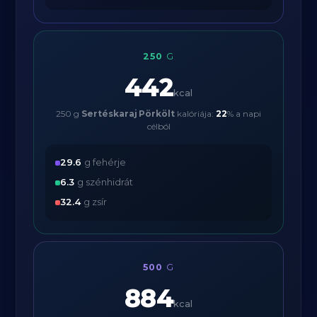
250
G
442
kcal
250 g
Sertéskaraj Pörkölt
kalóriája:
22
% a napi
célból
29.6
g fehérje
6.3
g szénhidrát
32.4
g zsír
500
G
884
kcal