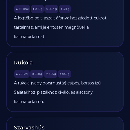
317
kcal
0.76
g
82.4
g
3.11
g
🔥
🥩
🥔
🫒
A legtöbb bolti aszalt áfonya hozzáadott cukrot
tartalmaz, ami jelentősen megnöveli a
kalóriatartalmát.
Rukola
25
kcal
2.58
g
3.65
g
0.66
g
🔥
🥩
🥔
🫒
A rukola (vagy borsmustár) csípős, borsos ízű.
Salátákhoz, pizzákhoz kiváló, és alacsony
kalóriatartalmú.
Szarvashús