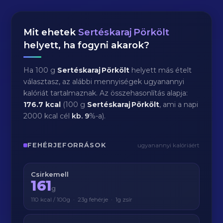
Mit ehetek
Sertéskaraj Pörkölt
helyett, ha fogyni akarok?
Ha 100 g
Sertéskaraj Pörkölt
helyett más ételt
választasz, az alábbi mennyiségek ugyanannyi
kalóriát tartalmaznak. Az összehasonlítás alapja:
176.7 kcal
(100 g
Sertéskaraj Pörkölt
, ami a napi
2000 kcal cél
kb.
9
%-a).
FEHÉRJEFORRÁSOK
ugyanannyi kalóriáért
Csirkemell
161
g
110 kcal / 100g · 23g fehérje · 1g zsír