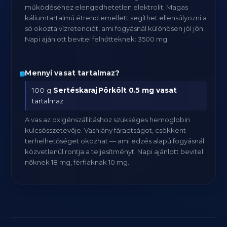
működéséhez elengedhetetlen elektrolit. Magas
káliumtartalmú étrend emellett segíthet ellensúlyozni a
só okozta vízretenciót, ami fogyásnál különösen jól jön.
Napi ajánlott bevitel felnőtteknek: 3500 mg.
Mennyi vasat tartalmaz?
100 g
Sertéskaraj Pörkölt
0.5 mg vasat
tartalmaz.
A vas az oxigénszállításhoz szükséges hemoglobin
kulcsösszetevője. Vashiány fáradtságot, csökkent
terhelhetőséget okozhat — ami edzés alapú fogyásnál
közvetlenül rontja a teljesítményt. Napi ajánlott bevitel:
nőknek 18 mg, férfiaknak 10 mg.