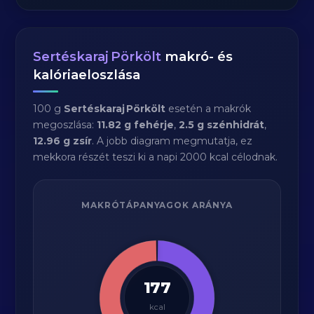
Sertéskaraj Pörkölt
makró- és
kalóriaeloszlása
100 g
Sertéskaraj Pörkölt
esetén a makrók
megoszlása:
11.82 g fehérje
,
2.5 g szénhidrát
,
12.96 g zsír
. A jobb diagram megmutatja, ez
mekkora részét teszi ki a napi 2000 kcal célodnak.
MAKRÓTÁPANYAGOK ARÁNYA
177
kcal