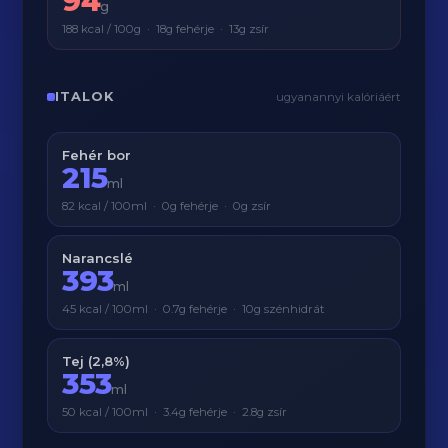
94
g
188 kcal / 100g · 18g fehérje · 13g zsír
ITALOK
ugyanannyi kalóriáért
Fehér bor
215
ml
82 kcal / 100ml · 0g fehérje · 0g zsír
Narancslé
393
ml
45 kcal / 100ml · 0.7g fehérje · 10g szénhidrát
Tej (2,8%)
353
ml
50 kcal / 100ml · 3.4g fehérje · 2.8g zsír