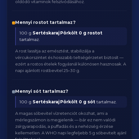
oldódó vitaminok felszívódásához.
Mennyi rostot tartalmaz?
100 g
Sertéskaraj Pörkölt
0 g rostot
tartalmaz.
A rost lassítja az emésztést, stabilizálja a
vércukorszintet és hosszabb teltségérzetet biztosít —
ezért a rostos ételek fogyásnál különösen hasznosak. A
napi ajánlott rostbevitel 25–30 g.
Mennyi sót tartalmaz?
100 g
Sertéskaraj Pörkölt
0 g sót
tartalmaz.
A magas sóbevitel vízretenciót okozhat, ami a
mérlegszámon is megjelenik — bár ez nem valódi
zsírgyarapodás, a puffadás és a nehézség érzése
kellemetlen. A WHO napi legfeljebb 5 g sóbevitelt ajánl