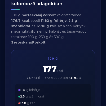
különböző adagokban
100 g
Sertéskaraj Pörkölt
kalóriatartalma
176.7 kcal
, ebből
11.82 g fehérje
,
2.5 g
szénhidrát
és
12.96 g zsír
. Az alábbi kártyák
megmutatják, mennyi kalóriát és tápanyagot
tartalmaz 100 g, 250 g és 500 g
Sertéskaraj Pörkölt
.
100
G
177
kcal
176.7 kcal
— a napi 2000 kcal
kb.
9
%-a
11.8
g fehérje
2.5
g szénhidrát
13.0
g zsír