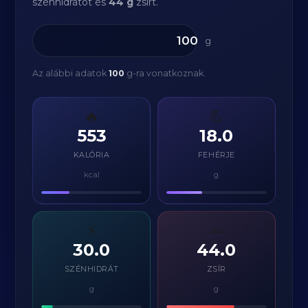
szénhidrátot és
44 g
zsírt.
g
Az alábbi adatok
100
g-ra vonatkoznak.
🔥
💪
553
18.0
KALÓRIA
FEHÉRJE
kcal
g
⚡
🧈
30.0
44.0
SZÉNHIDRÁT
ZSÍR
g
g