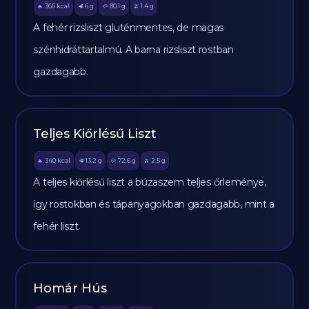
366
kcal
6
g
80.1
g
1.4
g
🔥
🥩
🥔
🫒
A fehér rizsliszt gluténmentes, de magas
szénhidráttartalmú. A barna rizsliszt rostban
gazdagabb.
Teljes Kiőrlésű Liszt
340
kcal
13.2
g
72.6
g
2.5
g
🔥
🥩
🥔
🫒
A teljes kiőrlésű liszt a búzaszem teljes őrleménye,
így rostokban és tápanyagokban gazdagabb, mint a
fehér liszt.
Homár Hús