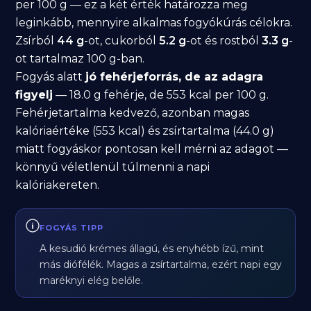
per 100 g — ez a két érték határozza meg
leginkább, mennyire alkalmas fogyókúrás célokra.
Zsírból
44 g
-ot, cukorból
5.2 g
-ot és rostból
3.3 g
-
ot tartalmaz 100 g-ban.
Fogyás alatt
jó fehérjeforrás, de az adagra
figyelj
— 18.0 g fehérje, de 553 kcal per 100 g.
Fehérjetartalma kedvező, azonban magas
kalóriaértéke (553 kcal) és zsírtartalma (44.0 g)
miatt fogyáskor pontosan kell mérni az adagot —
könnyű véletlenül túlmenni a napi
kalóriakereten.
FOGYÁS TIPP
A kesudió krémes állagú, és enyhébb ízű, mint
más diófélék. Magas a zsírtartalma, ezért napi egy
maréknyi elég belőle.