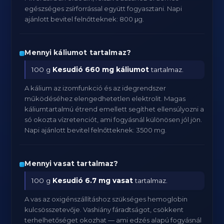
egészséges zsírforrással együtt fogyasztani. Napi
ajánlott bevitel felnőtteknek: 800 μg.
Mennyi káliumot tartalmaz?
100 g
Kesudió
660 mg káliumot
tartalmaz.
A kálium az izomfunkció és az idegrendszer
működéséhez elengedhetetlen elektrolit. Magas
káliumtartalmú étrend emellett segíthet ellensúlyozni a
só okozta vízretenciót, ami fogyásnál különösen jól jön.
Napi ajánlott bevitel felnőtteknek: 3500 mg.
Mennyi vasat tartalmaz?
100 g
Kesudió
6.7 mg vasat
tartalmaz.
A vas az oxigénszállításhoz szükséges hemoglobin
kulcsösszetevője. Vashiány fáradtságot, csökkent
terhelhetőséget okozhat — ami edzés alapú fogyásnál