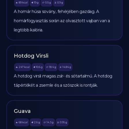
89
kcal
19
g
0.5
g
0.9
g
🔥
🥩
🥔
🫒
A homár húsa sovány, fehérjében gazdag. A
homárfogyasztás során az olvasztott vajban van a
legtöbb kalória.
Hotdog Virsli
247
kcal
10.6
g
18.4
g
14.84
g
🔥
🥩
🥔
🫒
A hotdog virsli magas zsír- és sótartalmú. A hotdog
tápértékét a zsemle és a szószok is rontják.
Guava
68
kcal
2.6
g
14.3
g
0.95
g
🔥
🥩
🥔
🫒