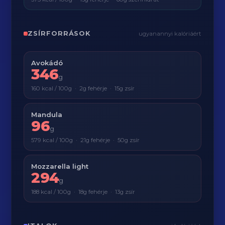
ZSÍRFORRÁSOK
ugyanannyi kalóriáért
Avokádó
346
g
160 kcal / 100g · 2g fehérje · 15g zsír
Mandula
96
g
579 kcal / 100g · 21g fehérje · 50g zsír
Mozzarella light
294
g
188 kcal / 100g · 18g fehérje · 13g zsír