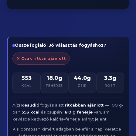
Összefoglaló: Jó választás fogyáshoz?
✕ Csak ritkán ajánlott
553
18.0g
44.0g
3.3g
KCAL
FEHÉRJE
ZSÍR
ROST
A(z)
Kesudió
fogyás alatt
ritkábban ajánlott
— 100 g-
ban
553 kcal
és csupán
18.0 g fehérje
van, ami
kevésbé kedvező kalória–fehérje arányt jelent.
Kis, pontosan kimért adagban belefér a napi keretbe