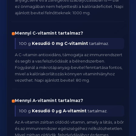
anyagcsere és a zsírégetés szabályozásában is — bár
ez önmagában nem helyettesíti a kalóriadeficitet. Napi
ajánlott bevitel felnőtteknek: 1000 mg.
Mennyi C-vitamint tartalmaz?
100 g
Kesudió
0 mg C-vitamint
tartalmaz.
A C-vitamin antioxidáns, támogatja az immunrendszert
és segíti a vas felszívódását a bélrendszerben.
Fogyásnál a mikrotápanyag-bevitel fenntartása fontos,
mivel a kalóriakorlátozás könnyen vitaminhiányhoz
vezethet. Napi ajánlott bevitel: 80 mg.
Mennyi A-vitamint tartalmaz?
100 g
Kesudió
0 μg A-vitamint
tartalmaz.
Az A-vitamin zsírban oldódó vitamin, amely a látás, a bőr
és az immunrendszer egészségéhez nélkülözhetetlen.
Mivel zsírban oldódik, felszívódásához érdemes