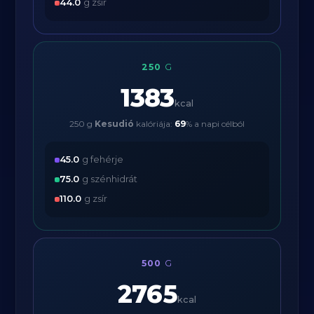
44.0
g zsír
250
G
1383
kcal
250 g
Kesudió
kalóriája:
69
% a napi célból
45.0
g fehérje
75.0
g szénhidrát
110.0
g zsír
500
G
2765
kcal