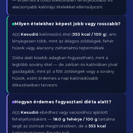
— érdemes a többi étkezésben fehérjedúsabb és
alacsonyabb kalóriájú ételekkel ellensúlyozni.
Milyen ételekhez képest jobb vagy rosszabb?
A(z)
Kesudió
kalóriasűrű étel (
553 kcal / 100 g
), ami
lényegesen több, mint az átlagos zöldségek, fehér
húsok vagy alacsony zsírtartalmú tejtermékek.
Diéta alatt kisebb adagban fogyasztható, mint a
legtöbb sovány étel — de zsírban és kalóriában jóval
gazdagabb, mint pl. a főtt zöldségek vagy a sovány
húsok, ezért érdemes a nap kalóriadúsabb
étkezéseiben tervezni.
Hogyan érdemes fogyasztani diéta alatt?
A(z)
Kesudió
ebédhez vagy vacsorához ajánlott
fehérjeforrásként —
18.0 g fehérje / 100 g
tartalma
segít az izomzat megőrzésében, de a
553 kcal
kalóriatartalomra figyelni kell.