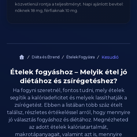
közvetlenül rontja a teljesítményt. Napi ajánlott bevitel:
nőknek 18 mg, férfiaknak 10 mg.
Kesudió
Diéta és Étrend
Ételek Fogyásra
Ételek fogyáshoz – Melyik étel jó
diétához és zsírégetéshez?
Ha fogyni szeretnél, fontos tudni, mely ételek
segítik a kalóriadeficitet és melyek lassíthatják a
zsírégetést. Ebben a listában több száz ételt
találsz, részletes értékeléssel arról, hogy mennyire
jó választás fogyáshoz és diétához. Megnézheted
az adott ételek kalóriatartalmát,
makrotápanyagait, valamint azt is, mennyire