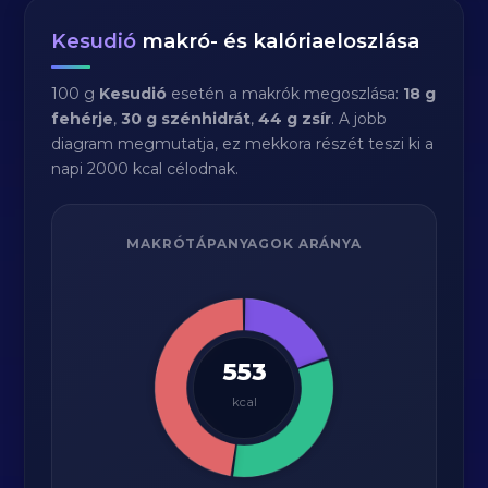
Kesudió
makró- és kalóriaeloszlása
100 g
Kesudió
esetén a makrók megoszlása:
18 g
fehérje
,
30 g szénhidrát
,
44 g zsír
. A jobb
diagram megmutatja, ez mekkora részét teszi ki a
napi 2000 kcal célodnak.
MAKRÓTÁPANYAGOK ARÁNYA
553
kcal