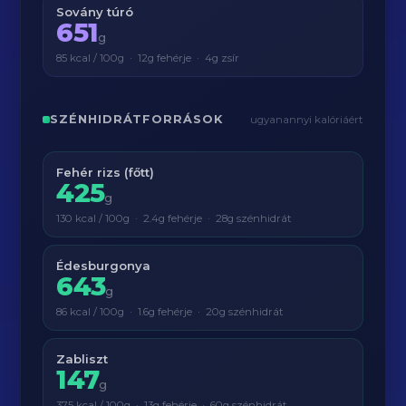
Sovány túró
651
g
85 kcal / 100g · 12g fehérje · 4g zsír
SZÉNHIDRÁTFORRÁSOK
ugyanannyi kalóriáért
Fehér rizs (főtt)
425
g
130 kcal / 100g · 2.4g fehérje · 28g szénhidrát
Édesburgonya
643
g
86 kcal / 100g · 1.6g fehérje · 20g szénhidrát
Zabliszt
147
g
375 kcal / 100g · 13g fehérje · 60g szénhidrát