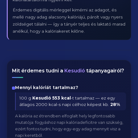
Érdemes digitális mérleggel kimérni az adagot, és
mellé nagy adag alacsony kalóriájú, párolt vagy nyers
zöldséget tálalni — így a tányér teljes és laktató marad
anélkül, hogy a kalóriakeret kilőne.
Mit érdemes tudni a
Kesudió
tápanyagairól?
Mennyi kalóriát tartalmaz?
100 g
Kesudió
553 kcal
-t tartalmaz — ez egy
átlagos 2000 kcal-s napi célhoz képest kb.
28
%
.
A kalória az étrendben elfoglalt hely legfontosabb
mutatója: fogyáshoz napi kalóriadeficitre van szükség,
ezért fontos tudni, hogy egy-egy adag mennyit visz a
napi keretből.