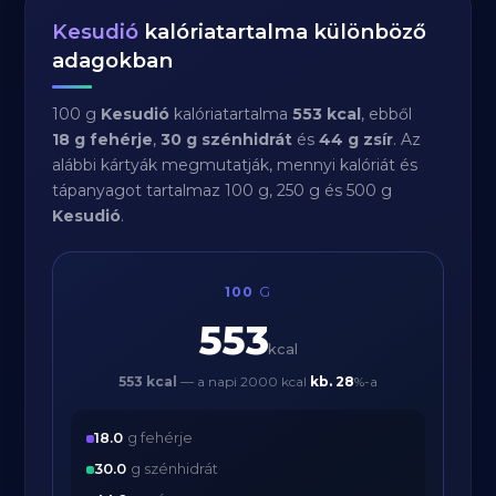
Kesudió
kalóriatartalma különböző
adagokban
100 g
Kesudió
kalóriatartalma
553 kcal
, ebből
18 g fehérje
,
30 g szénhidrát
és
44 g zsír
. Az
alábbi kártyák megmutatják, mennyi kalóriát és
tápanyagot tartalmaz 100 g, 250 g és 500 g
Kesudió
.
100
G
553
kcal
553 kcal
— a napi 2000 kcal
kb.
28
%-a
18.0
g fehérje
30.0
g szénhidrát