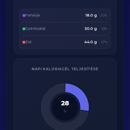
Fehérje
18.0 g
20%
Szénhidrát
30.0 g
33%
Zsír
44.0 g
47%
NAPI KALÓRIACÉL TELJESÍTÉSE
28
%