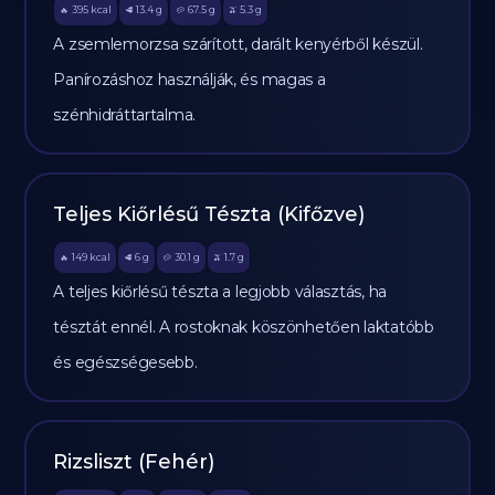
395
kcal
13.4
g
67.5
g
5.3
g
🔥
🥩
🥔
🫒
A zsemlemorzsa szárított, darált kenyérből készül.
Panírozáshoz használják, és magas a
szénhidráttartalma.
Teljes Kiőrlésű Tészta (Kifőzve)
149
kcal
6
g
30.1
g
1.7
g
🔥
🥩
🥔
🫒
A teljes kiőrlésű tészta a legjobb választás, ha
tésztát ennél. A rostoknak köszönhetően laktatóbb
és egészségesebb.
Rizsliszt (Fehér)