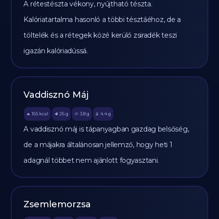
A rétestészta vékony, nyújtható tészta.
Kalóriatartalma hasonló a többi tésztáéhoz, de a
töltelék és a rétegek közé kerülő zsiradék teszi
igazán kalóriadússá.
Vaddisznó Máj
165
kcal
26
g
3.8
g
4.4
g
🔥
🥩
🥔
🫒
A vaddisznó máj is tápanyagban gazdag belsőség,
de a májakra általánosan jellemző, hogy heti 1
adagnál többet nem ajánlott fogyasztani.
Zsemlemorzsa