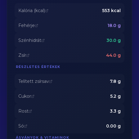
Kalória (kcal)
553
kcal
Fehérje
18.0
g
Szénhidrát
30.0
g
Zsír
44.0
g
RÉSZLETES ÉRTÉKEK
Telített zsírsav
7.8
g
Cukor
5.2
g
Rost
3.3
g
Só
0.00
g
ÁSVÁNYOK & VITAMINOK