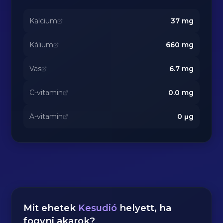
Kalcium
37
mg
Kálium
660
mg
Vas
6.7
mg
C-vitamin
0.0
mg
A-vitamin
0
μg
Mit ehetek
Kesudió
helyett, ha
fogyni akarok?