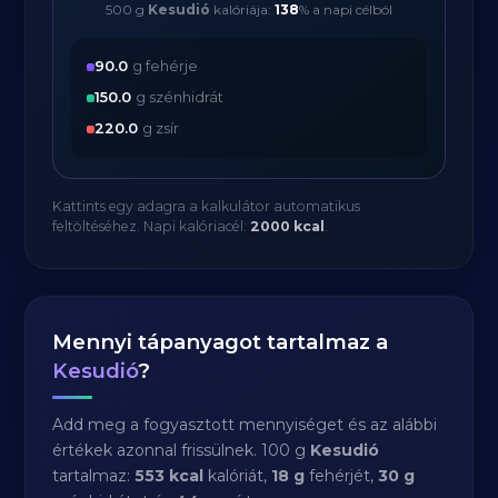
500 g
Kesudió
kalóriája:
138
% a napi célból
90.0
g fehérje
150.0
g szénhidrát
220.0
g zsír
Kattints egy adagra a kalkulátor automatikus
feltöltéséhez. Napi kalóriacél:
2000 kcal
.
Mennyi tápanyagot tartalmaz a
Kesudió
?
Add meg a fogyasztott mennyiséget és az alábbi
értékek azonnal frissülnek. 100 g
Kesudió
tartalmaz:
553 kcal
kalóriát,
18 g
fehérjét,
30 g