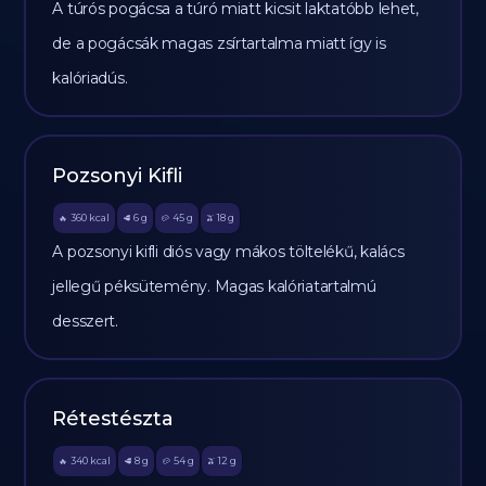
A túrós pogácsa a túró miatt kicsit laktatóbb lehet,
de a pogácsák magas zsírtartalma miatt így is
kalóriadús.
Pozsonyi Kifli
360
kcal
6
g
45
g
18
g
🔥
🥩
🥔
🫒
A pozsonyi kifli diós vagy mákos töltelékű, kalács
jellegű péksütemény. Magas kalóriatartalmú
desszert.
Rétestészta
340
kcal
8
g
54
g
12
g
🔥
🥩
🥔
🫒