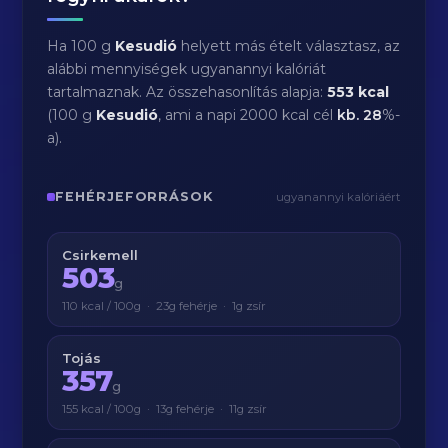
Ha 100 g
Kesudió
helyett más ételt választasz, az
alábbi mennyiségek ugyanannyi kalóriát
tartalmaznak. Az összehasonlítás alapja:
553 kcal
(100 g
Kesudió
, ami a napi 2000 kcal cél
kb.
28
%-
a).
FEHÉRJEFORRÁSOK
ugyanannyi kalóriáért
Csirkemell
503
g
110 kcal / 100g · 23g fehérje · 1g zsír
Tojás
357
g
155 kcal / 100g · 13g fehérje · 11g zsír