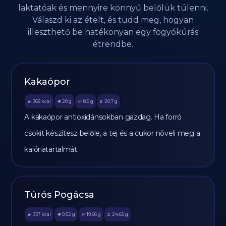
laktatóak és mennyire könnyű belőlük túlenni.
Válaszd ki az ételt, és tudd meg, hogyan
illeszthető be hatékonyan egy fogyókúrás
étrendbe.
Kakaópor
368
kcal
20
g
8.9
g
20.7
g
🔥
🥩
🥔
🫒
A kakaópor antioxidánsokban gazdag. Ha forró
csokit készítesz belőle, a tej és a cukor növeli meg a
kalóriatartalmát.
Túrós Pogácsa
337
kcal
9.52
g
19.66
g
24.65
g
🔥
🥩
🥔
🫒