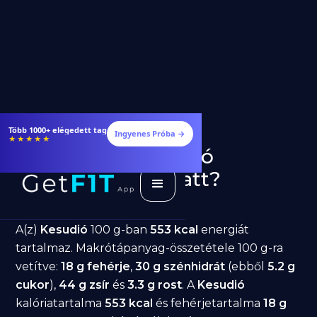
Étrendek, receptek és edzéstervek
Ingyenes Próba →
★★★★★
Kesudió fogyásra: jó
választás diéta alatt?
GetFIT App
Írta -
March 19, 2026
A(z)
Kesudió
100 g-ban
553 kcal
energiát
tartalmaz. Makrótápanyag-összetétele 100 g-ra
vetítve:
18 g fehérje
,
30 g szénhidrát
(ebből
5.2 g
cukor
),
44 g zsír
és
3.3 g rost
. A
Kesudió
kalóriatartalma
553 kcal
és fehérjetartalma
18 g