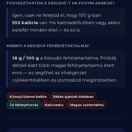
FOGYASZTHATOK-E KESUDIÓ-T HA FOGYNI AKAROK?
Igen, csak ne felejtsd el, hogy 100 g-ban
553 kalória
van. Ha kalóriadeficitben vagy, akkor
belefér minden étel — és ez is.
MENNYI A KESUDIÓ FEHÉRJETARTALMA?
18 g / 100 g
a Kesudió fehérjetartalma. Próbálj
diétád alatt több magas fehérjetartalmú ételt
enni — ez segíthet az éhségérzet
csökkentésében és izomzatod megőrzésében.
Könnyű túlenni belőle
Ritkán ajánlott diétában
Jó fehérjeforrás
Kalóriadús
Magas zsírtartalmú