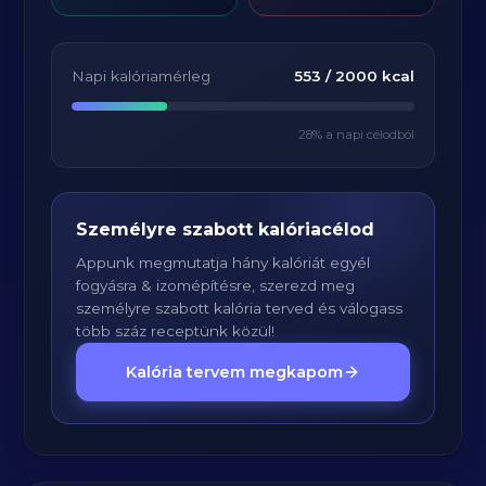
Napi kalóriamérleg
553
/
2000
kcal
28
% a napi célodból
Személyre szabott kalóriacélod
Appunk megmutatja hány kalóriát egyél
fogyásra & izomépítésre, szerezd meg
személyre szabott kalória terved és válogass
több száz receptünk közül!
Kalória tervem megkapom