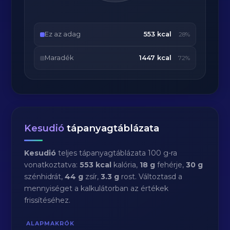
Ez az adag
553 kcal
28%
Maradék
1447 kcal
72%
Kesudió
tápanyagtáblázata
Kesudió
teljes tápanyagtáblázata 100 g-ra
vonatkoztatva:
553 kcal
kalória,
18 g
fehérje,
30 g
szénhidrát,
44 g
zsír,
3.3 g
rost. Változtasd a
mennyiséget a kalkulátorban az értékek
frissítéséhez.
ALAPMAKRÓK