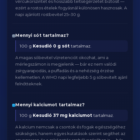
vércukorszintet és hosszabb teltségérzetet biztosít —
ezért a rostos ételek fogyásnál különösen hasznosak. A
napi ajánlott rostbevitel 25–30 g.
Mennyi sót tartalmaz?
100 g
Kesudió
0 g sót
tartalmaz.
A magas sóbevitel vízretenciót okozhat, ami a
mérlegszámon is megjelenik — bár ez nem valódi
zsírgyarapodás, a puffadás és a nehézség érzése
kellemetlen. A WHO napi legfeljebb 5 g sóbevitelt ajánl
felnőtteknek.
Mennyi kalciumot tartalmaz?
100 g
Kesudió
37 mg kalciumot
tartalmaz.
A kalcium nemcsak a csontok és fogak egészségéhez
szükséges, hanem egyes kutatások szerint segíthet az