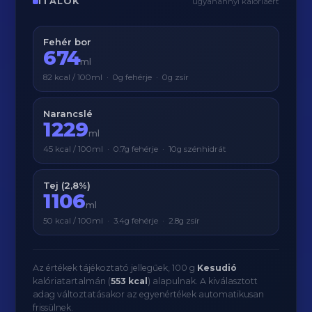
ITALOK
ugyanannyi kalóriáért
Fehér bor
674
ml
82 kcal / 100ml · 0g fehérje · 0g zsír
Narancslé
1229
ml
45 kcal / 100ml · 0.7g fehérje · 10g szénhidrát
Tej (2,8%)
1106
ml
50 kcal / 100ml · 3.4g fehérje · 2.8g zsír
Az értékek tájékoztató jellegűek, 100 g
Kesudió
kalóriatartalmán (
553 kcal
) alapulnak. A kiválasztott
adag változtatásakor az egyenértékek automatikusan
frissülnek.