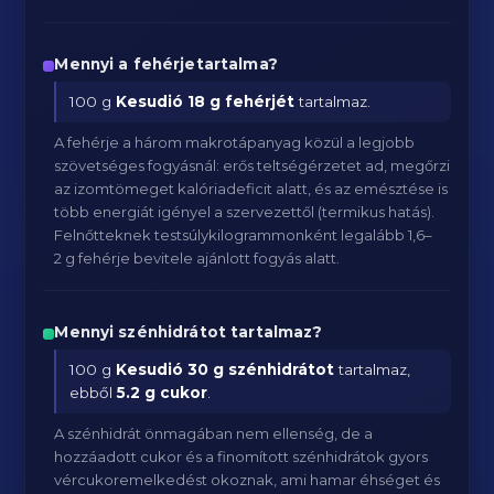
Mennyi a fehérjetartalma?
100 g
Kesudió
18 g fehérjét
tartalmaz.
A fehérje a három makrotápanyag közül a legjobb
szövetséges fogyásnál: erős teltségérzetet ad, megőrzi
az izomtömeget kalóriadeficit alatt, és az emésztése is
több energiát igényel a szervezettől (termikus hatás).
Felnőtteknek testsúlykilogrammonként legalább 1,6–
2 g fehérje bevitele ajánlott fogyás alatt.
Mennyi szénhidrátot tartalmaz?
100 g
Kesudió
30 g szénhidrátot
tartalmaz,
ebből
5.2 g cukor
.
A szénhidrát önmagában nem ellenség, de a
hozzáadott cukor és a finomított szénhidrátok gyors
vércukoremelkedést okoznak, ami hamar éhséget és