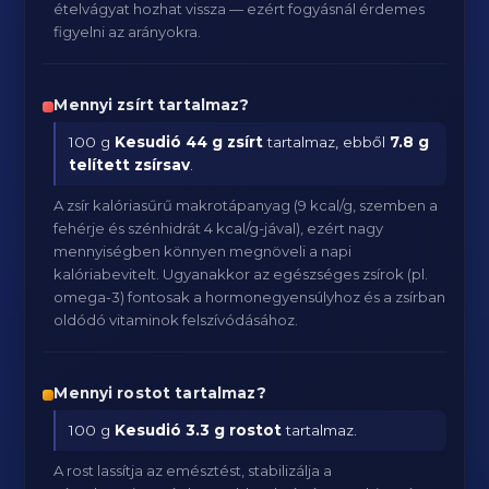
ételvágyat hozhat vissza — ezért fogyásnál érdemes
figyelni az arányokra.
Mennyi zsírt tartalmaz?
100 g
Kesudió
44 g zsírt
tartalmaz, ebből
7.8 g
telített zsírsav
.
A zsír kalóriasűrű makrotápanyag (9 kcal/g, szemben a
fehérje és szénhidrát 4 kcal/g-jával), ezért nagy
mennyiségben könnyen megnöveli a napi
kalóriabevitelt. Ugyanakkor az egészséges zsírok (pl.
omega-3) fontosak a hormonegyensúlyhoz és a zsírban
oldódó vitaminok felszívódásához.
Mennyi rostot tartalmaz?
100 g
Kesudió
3.3 g rostot
tartalmaz.
A rost lassítja az emésztést, stabilizálja a