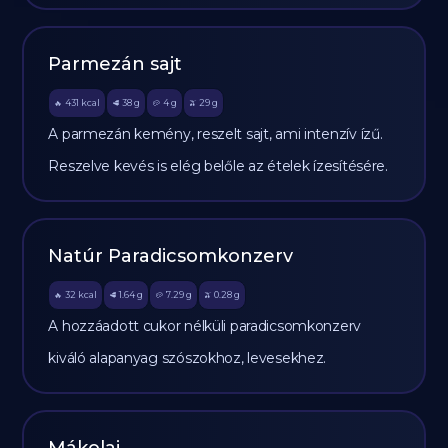
Parmezán sajt
431
kcal
38
g
4
g
29
g
🔥
🥩
🥔
🫒
A parmezán kemény, reszelt sajt, ami intenzív ízű.
Reszelve kevés is elég belőle az ételek ízesítésére.
Natúr Paradicsomkonzerv
32
kcal
1.64
g
7.29
g
0.28
g
🔥
🥩
🥔
🫒
A hozzáadott cukor nélküli paradicsomkonzerv
kiváló alapanyag szószokhoz, levesekhez.