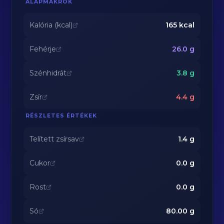
ALAPMAKRÓK
Kalória (kcal)
165
kcal
Fehérje
26.0
g
Szénhidrát
3.8
g
Zsír
4.4
g
RÉSZLETES ÉRTÉKEK
Telített zsírsav
1.4
g
Cukor
0.0
g
Rost
0.0
g
Só
80.00
g