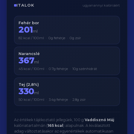
ITALOK
ugyanannyi kalóriáért
Fehér bor
201
ml
82 kcal / 100ml · 0g fehérje · 0g zsír
Narancslé
367
ml
45 kcal / 100ml · 0.7g fehérje · 10g szénhidrát
Tej (2,8%)
330
ml
50 kcal / 100ml · 3.4g fehérje · 2.8g zsír
Az értékek tájékoztató jellegűek, 100 g
Vaddisznó Máj
kalóriatartalmán (
165 kcal
) alapulnak. A kiválasztott
adag változtatásakor az egyenértékek automatikusan