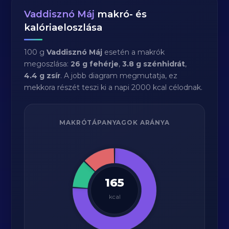
Vaddisznó Máj
makró- és
kalóriaeloszlása
100 g
Vaddisznó Máj
esetén a makrók
megoszlása:
26 g fehérje
,
3.8 g szénhidrát
,
4.4 g zsír
. A jobb diagram megmutatja, ez
mekkora részét teszi ki a napi 2000 kcal célodnak.
MAKRÓTÁPANYAGOK ARÁNYA
165
kcal