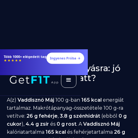
Több 1000+ elégedett tag
Ingyenes Próba →
★★★★★
Vaddisznó Máj fogyásra: jó
választás diéta alatt?
GetFIT App
Írta -
March 19, 2026
A(z)
Vaddisznó Máj
100 g-ban
165 kcal
energiát
tartalmaz. Makrótápanyag-összetétele 100 g-ra
vetítve:
26 g fehérje
,
3.8 g szénhidrát
(ebből
0 g
cukor
),
4.4 g zsír
és
0 g rost
. A
Vaddisznó Máj
kalóriatartalma
165 kcal
és fehérjetartalma
26 g