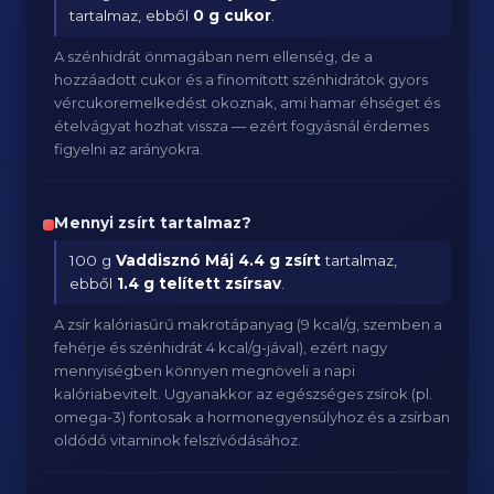
tartalmaz, ebből
0 g cukor
.
A szénhidrát önmagában nem ellenség, de a
hozzáadott cukor és a finomított szénhidrátok gyors
vércukoremelkedést okoznak, ami hamar éhséget és
ételvágyat hozhat vissza — ezért fogyásnál érdemes
figyelni az arányokra.
Mennyi zsírt tartalmaz?
100 g
Vaddisznó Máj
4.4 g zsírt
tartalmaz,
ebből
1.4 g telített zsírsav
.
A zsír kalóriasűrű makrotápanyag (9 kcal/g, szemben a
fehérje és szénhidrát 4 kcal/g-jával), ezért nagy
mennyiségben könnyen megnöveli a napi
kalóriabevitelt. Ugyanakkor az egészséges zsírok (pl.
omega-3) fontosak a hormonegyensúlyhoz és a zsírban
oldódó vitaminok felszívódásához.