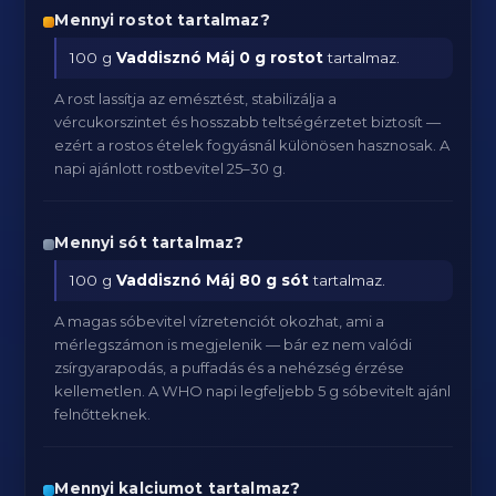
Mennyi rostot tartalmaz?
100 g
Vaddisznó Máj
0 g rostot
tartalmaz.
A rost lassítja az emésztést, stabilizálja a
vércukorszintet és hosszabb teltségérzetet biztosít —
ezért a rostos ételek fogyásnál különösen hasznosak. A
napi ajánlott rostbevitel 25–30 g.
Mennyi sót tartalmaz?
100 g
Vaddisznó Máj
80 g sót
tartalmaz.
A magas sóbevitel vízretenciót okozhat, ami a
mérlegszámon is megjelenik — bár ez nem valódi
zsírgyarapodás, a puffadás és a nehézség érzése
kellemetlen. A WHO napi legfeljebb 5 g sóbevitelt ajánl
felnőtteknek.
Mennyi kalciumot tartalmaz?