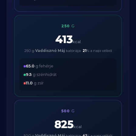
250
G
413
kcal
250 g
Vaddisznó Máj
kalóriája:
21
% a napi célból
65.0
g fehérje
9.5
g szénhidrát
11.0
g zsír
500
G
825
kcal
500 g
Vaddisznó Máj
kalóriája:
41
% a napi célból