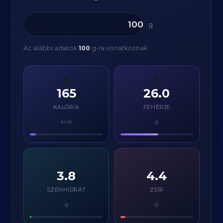
g
Az alábbi adatok
100
g-ra vonatkoznak.
🔥
💪
165
26.0
KALÓRIA
FEHÉRJE
kcal
g
⚡
🧈
3.8
4.4
SZÉNHIDRÁT
ZSÍR
g
g