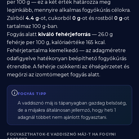
per 100 g — ez a két érték határozza meg
leginkább, mennyire alkalmas fogyókúrás célokra.
Zsírból
4.4 g
-ot, cukorból
0 g
-ot és rostból
0 g
-ot
tartalmaz 100 g-ban.
Fogyás alatt
kiváló fehérjeforrás
— 26.0 g
fehérje per 100 g, kalóriaértéke 165 kcal.
Fehérjetartalma kiemelkedő — az adagméretre
odafigyelve hatékonyan beépíthető fogyókúrás
étrendbe. A fehérje csökkenti az éhségérzetet és
megőrzi az izomtömeget fogyás alatt.
FOGYÁS TIPP
A vaddisznó máj is tápanyagban gazdag belsőség,
de a májakra általánosan jellemző, hogy heti 1
adagnál többet nem ajánlott fogyasztani.
FOGYASZTHATOK-E VADDISZNÓ MÁJ-T HA FOGYNI