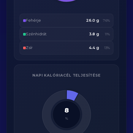
Fehérje
26.0 g
76%
Szénhidrát
3.8 g
11%
Zsír
4.4 g
13%
NAPI KALÓRIACÉL TELJESÍTÉSE
8
%