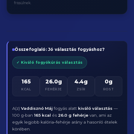
frissülnek.
Összefoglaló: Jó választás fogyáshoz?
✓ Kiváló fogyókúrás választás
165
26.0g
4.4g
0g
KCAL
FEHÉRJE
ZSÍR
ROST
A(z)
Vaddisznó Máj
fogyás alatt
kiváló választás
—
100 g-ban
165 kcal
és
26.0 g fehérje
van, ami az
egyik legjobb kalória–fehérje arány a hasonló ételek
körében.