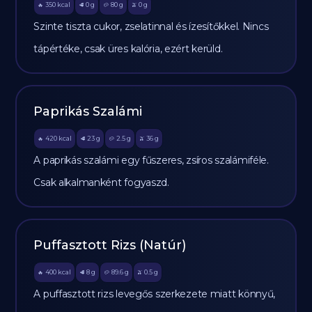
350
kcal
0
g
80
g
0
g
🔥
🥩
🥔
🫒
Szinte tiszta cukor, zselatinnal és ízesítőkkel. Nincs
tápértéke, csak üres kalória, ezért kerüld.
Paprikás Szalámi
420
kcal
23
g
2.5
g
36
g
🔥
🥩
🥔
🫒
A paprikás szalámi egy fűszeres, zsíros szalámiféle.
Csak alkalmanként fogyaszd.
Puffasztott Rizs (Natúr)
400
kcal
8
g
89.6
g
0.5
g
🔥
🥩
🥔
🫒
A puffasztott rizs levegős szerkezete miatt könnyű,