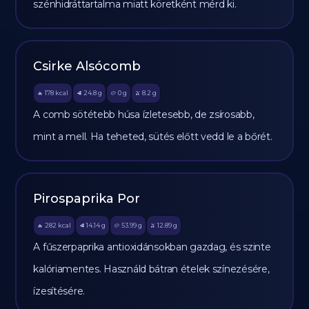
szénhidráttartalma miatt köretként mérd ki.
Csirke Alsócomb
178
kcal
24.8
g
0
g
8.2
g
🔥
🥩
🥔
🫒
A comb sötétebb húsa ízletesebb, de zsírosabb,
mint a mell. Ha teheted, sütés előtt vedd le a bőrét.
Pirospaprika Por
282
kcal
14.14
g
53.99
g
12.89
g
🔥
🥩
🥔
🫒
A fűszerpaprika antioxidánsokban gazdag, és szinte
kalóriamentes. Használd bátran ételek színezésére,
ízesítésére.