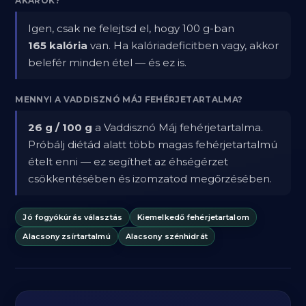
AKAROK?
Igen, csak ne felejtsd el, hogy 100 g-ban
165 kalória
van. Ha kalóriadeficitben vagy, akkor
belefér minden étel — és ez is.
MENNYI A VADDISZNÓ MÁJ FEHÉRJETARTALMA?
26 g / 100 g
a Vaddisznó Máj fehérjetartalma.
Próbálj diétád alatt több magas fehérjetartalmú
ételt enni — ez segíthet az éhségérzet
csökkentésében és izomzatod megőrzésében.
Jó fogyókúrás választás
Kiemelkedő fehérjetartalom
Alacsony zsírtartalmú
Alacsony szénhidrát