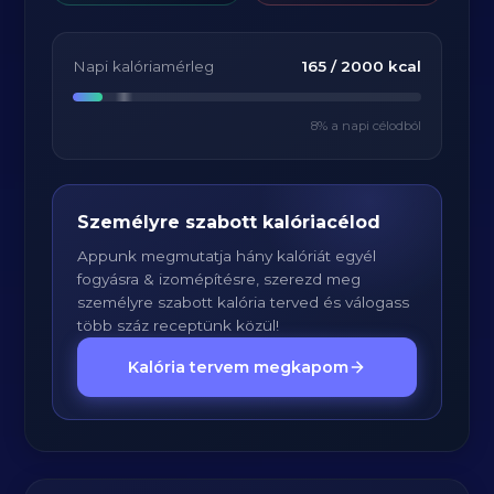
Napi kalóriamérleg
165
/
2000
kcal
8
% a napi célodból
Személyre szabott kalóriacélod
Appunk megmutatja hány kalóriát egyél
fogyásra & izomépítésre, szerezd meg
személyre szabott kalória terved és válogass
több száz receptünk közül!
Kalória tervem megkapom