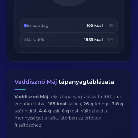
Ez az adag
165 kcal
8%
Maradék
1835 kcal
92%
Vaddisznó Máj
tápanyagtáblázata
Vaddisznó Máj
teljes tápanyagtáblázata 100 g-ra
vonatkoztatva:
165 kcal
kalória,
26 g
fehérje,
3.8 g
szénhidrát,
4.4 g
zsír,
0 g
rost. Változtasd a
mennyiséget a kalkulátorban az értékek
frissítéséhez.