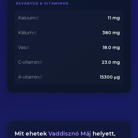
ÁSVÁNYOK & VITAMINOK
Kalcium
11
mg
Kálium
380
mg
Vas
18.0
mg
C-vitamin
23.0
mg
A-vitamin
15300
μg
Mit ehetek
Vaddisznó Máj
helyett,