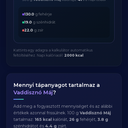
130.0
g fehérje
19.0
g szénhidrát
22.0
g zsír
Kattints egy adagra a kalkulátor automatikus
feltöltéséhez. Napi kalóriacél:
2000 kcal
.
Mennyi tápanyagot tartalmaz a
Vaddisznó Máj
?
Add meg a fogyasztott mennyiséget és az alábbi
értékek azonnal frissülnek. 100 g
Vaddisznó Máj
tartalmaz:
165 kcal
kalóriát,
26 g
fehérjét,
3.8 g
szénhidrátot és
4.4 g
zsírt.