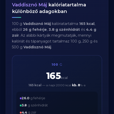
Vaddisznó Máj
kalóriatartalma
különböző adagokban
100 g
Vaddisznó Máj
kalóriatartalma
165 kcal
,
ebből
26 g fehérje
,
3.8 g szénhidrát
és
4.4 g
zsír
. Az alábbi kártyák megmutatják, mennyi
kalóriát és tápanyagot tartalmaz 100 g, 250 g és
500 g
Vaddisznó Máj
.
100
G
165
kcal
165 kcal
— a napi 2000 kcal
kb.
8
%-a
26.0
g fehérje
3.8
g szénhidrát
4.4
g zsír