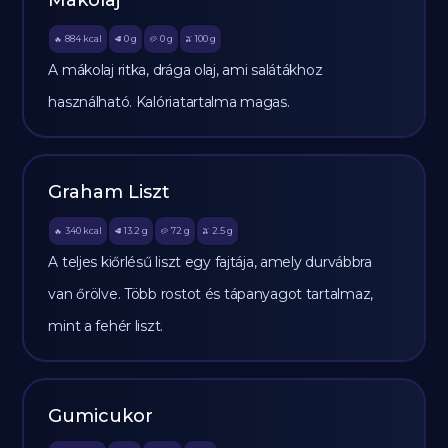
Mákolaj
884
kcal
0
g
0
g
100
g
🔥
🥩
🥔
🫒
A mákolaj ritka, drága olaj, ami salátákhoz
használható. Kalóriatartalma magas.
Graham Liszt
340
kcal
13.2
g
72
g
2.5
g
🔥
🥩
🥔
🫒
A teljes kiőrlésű liszt egy fajtája, amely durvábbra
van őrölve. Több rostot és tápanyagot tartalmaz,
mint a fehér liszt.
Gumicukor