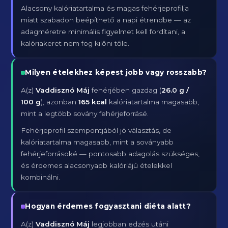
Alacsony kalóriatartalma és magas fehérjeprofilja
miatt szabadon beépíthető a napi étrendbe — az
adagméretre minimális figyelmet kell fordítani, a
kalóriakeret nem fog kilőni tőle.
Milyen ételekhez képest jobb vagy rosszabb?
A(z)
Vaddisznó Máj
fehérjében gazdag (
26.0 g /
100 g
), azonban
165 kcal
kalóriatartalma magasabb,
mint a legtöbb sovány fehérjeforrásé.
Fehérjeprofil szempontjából jó választás, de
kalóriatartalma magasabb, mint a soványabb
fehérjeforrásoké — pontosabb adagolás szükséges,
és érdemes alacsonyabb kalóriájú ételekkel
kombinálni.
Hogyan érdemes fogyasztani diéta alatt?
A(z)
Vaddisznó Máj
legjobban edzés utáni