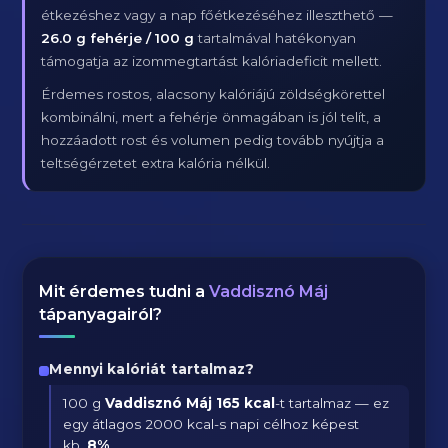
étkezéshez vagy a nap főétkezéséhez illeszthető —
26.0 g fehérje / 100 g
tartalmával hatékonyan
támogatja az izommegtartást kalóriadeficit mellett.
Érdemes rostos, alacsony kalóriájú zöldségkörettel
kombinálni, mert a fehérje önmagában is jól telít, a
hozzáadott rost és volumen pedig tovább nyújtja a
teltségérzetet extra kalória nélkül.
Mit érdemes tudni a
Vaddisznó Máj
tápanyagairól?
Mennyi kalóriát tartalmaz?
100 g
Vaddisznó Máj
165 kcal
-t tartalmaz — ez
egy átlagos 2000 kcal-s napi célhoz képest
kb.
8
%
.