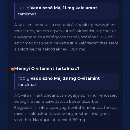
100 g
Vaddisznó Máj
11 mg kalciumot
tartalmaz.
A kalcium nemcsak a csontok és fogak egészségéhez
szükséges, hanem egyes kutatások szerint segíthet az
anyagcsere és a zsírégetés szabályozásában is — bár
ez önmagában nem helyettesíti a kalóriadeficitet. Napi
ajánlott bevitel felnőtteknek: 1000 mg.
Mennyi C-vitamint tartalmaz?
100 g
Vaddisznó Máj
23 mg C-vitamint
tartalmaz.
A C-vitamin antioxidáns, támogatja az immunrendszert
és segíti a vas felszívódását a bélrendszerben.
Fogyásnál a mikrotápanyag-bevitel fenntartása fontos,
mivel a kalóriakorlátozás könnyen vitaminhiányhoz
vezethet. Napi ajánlott bevitel: 80 mg.