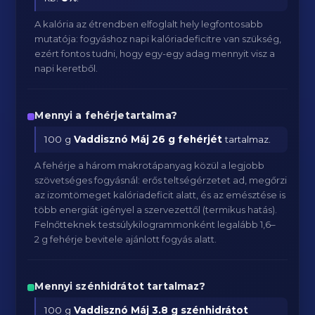
A kalória az étrendben elfoglalt hely legfontosabb
mutatója: fogyáshoz napi kalóriadeficitre van szükség,
ezért fontos tudni, hogy egy-egy adag mennyit visz a
napi keretből.
Mennyi a fehérjetartalma?
100 g
Vaddisznó Máj
26 g fehérjét
tartalmaz.
A fehérje a három makrotápanyag közül a legjobb
szövetséges fogyásnál: erős teltségérzetet ad, megőrzi
az izomtömeget kalóriadeficit alatt, és az emésztése is
több energiát igényel a szervezettől (termikus hatás).
Felnőtteknek testsúlykilogrammonként legalább 1,6–
2 g fehérje bevitele ajánlott fogyás alatt.
Mennyi szénhidrátot tartalmaz?
100 g
Vaddisznó Máj
3.8 g szénhidrátot