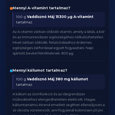
Mennyi A-vitamint tartalmaz?
100 g
Vaddisznó Máj
15300 μg A-vitamint
tartalmaz.
Az A-vitamin zsírban oldódó vitamin, amely a látás, a bőr
és az immunrendszer egészségéhez nélkülözhetetlen.
Mivel zsírban oldódik, felszívódásához érdemes
egészséges zsírforrással együtt fogyasztani. Napi
ajánlott bevitel felnőtteknek: 800 μg.
Mennyi káliumot tartalmaz?
100 g
Vaddisznó Máj
380 mg káliumot
tartalmaz.
A kálium az izomfunkció és az idegrendszer
működéséhez elengedhetetlen elektrolit. Magas
káliumtartalmú étrend emellett segíthet ellensúlyozni a
só okozta vízretenciót, ami fogyásnál különösen jól jön.