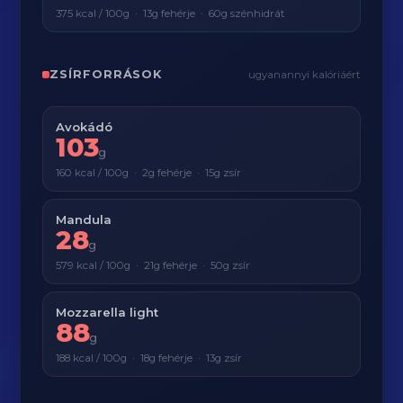
375 kcal / 100g · 13g fehérje · 60g szénhidrát
ZSÍRFORRÁSOK
ugyanannyi kalóriáért
Avokádó
103
g
160 kcal / 100g · 2g fehérje · 15g zsír
Mandula
28
g
579 kcal / 100g · 21g fehérje · 50g zsír
Mozzarella light
88
g
188 kcal / 100g · 18g fehérje · 13g zsír