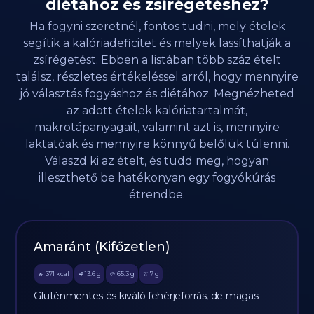
diétához és zsírégetéshez?
Ha fogyni szeretnél, fontos tudni, mely ételek
segítik a kalóriadeficitet és melyek lassíthatják a
zsírégetést. Ebben a listában több száz ételt
találsz, részletes értékeléssel arról, hogy mennyire
jó választás fogyáshoz és diétához. Megnézheted
az adott ételek kalóriatartalmát,
makrotápanyagait, valamint azt is, mennyire
laktatóak és mennyire könnyű belőlük túlenni.
Válaszd ki az ételt, és tudd meg, hogyan
illeszthető be hatékonyan egy fogyókúrás
étrendbe.
Amaránt (Kifőzetlen)
371
kcal
13.6
g
65.3
g
7
g
🔥
🥩
🥔
🫒
Gluténmentes és kiváló fehérjeforrás, de magas