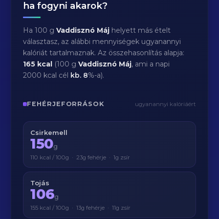
ha fogyni akarok?
Ha 100 g
Vaddisznó Máj
helyett más ételt
választasz, az alábbi mennyiségek ugyanannyi
kalóriát tartalmaznak. Az összehasonlítás alapja:
165 kcal
(100 g
Vaddisznó Máj
, ami a napi
2000 kcal cél
kb.
8
%-a).
FEHÉRJEFORRÁSOK
ugyanannyi kalóriáért
Csirkemell
150
g
110 kcal / 100g · 23g fehérje · 1g zsír
Tojás
106
g
155 kcal / 100g · 13g fehérje · 11g zsír