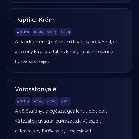
Paprika Krém
89
kcal
2.8
g
6.4
g
6.2
g
🔥
🥩
🥔
🫒
A paprika krém (pl. Ajvar) sült paprikából készül, és
alacsony kalóriatartalmú lehet, ha nem tesznek
hozzá sok olajat.
Vörösáfonyalé
58
kcal
0.4
g
13.6
g
0.1
g
🔥
🥩
🥔
🫒
A vörösáfonyalé egészséges lehet, de a bolti
változatok gyakran cukrozottak. Válaszd a
cukrozatlan, 100%-os gyümölcslevet.