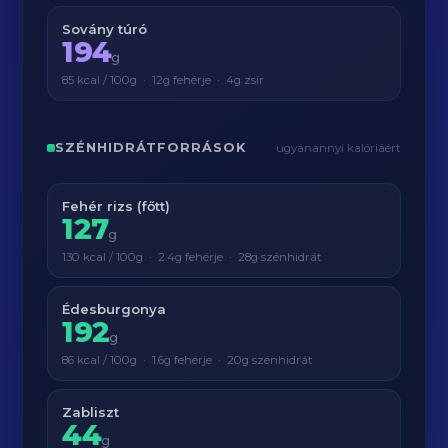
Sovány túró
194
g
85 kcal / 100g · 12g fehérje · 4g zsír
SZÉNHIDRÁTFORRÁSOK
ugyanannyi kalóriáért
Fehér rizs (főtt)
127
g
130 kcal / 100g · 2.4g fehérje · 28g szénhidrát
Édesburgonya
192
g
86 kcal / 100g · 1.6g fehérje · 20g szénhidrát
Zabliszt
44
g