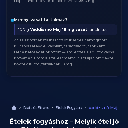
Napi ajánlott bevitel felnőtteknek: 3500 mg.
Mennyi vasat tartalmaz?
100 g
Vaddisznó Máj
18 mg vasat
tartalmaz.
A vas az oxigénszállításhoz szükséges hemoglobin
kulcsösszetevője. Vashiány fáradtságot, csökkent
terhelhetőséget okozhat — ami edzés alapú fogyásnál
közvetlenül rontja a teljesítményt. Napi ajánlott bevitel:
nőknek 18 mg, férfiaknak 10 mg.
Vaddisznó Máj
Diéta és Étrend
Ételek Fogyásra
Ételek fogyáshoz – Melyik étel jó