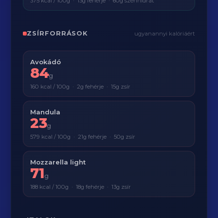
375 kcal / 100g · 13g fehérje · 60g szénhidrát
ZSÍRFORRÁSOK
ugyanannyi kalóriáért
Avokádó
84
g
160 kcal / 100g · 2g fehérje · 15g zsír
Mandula
23
g
579 kcal / 100g · 21g fehérje · 50g zsír
Mozzarella light
71
g
188 kcal / 100g · 18g fehérje · 13g zsír