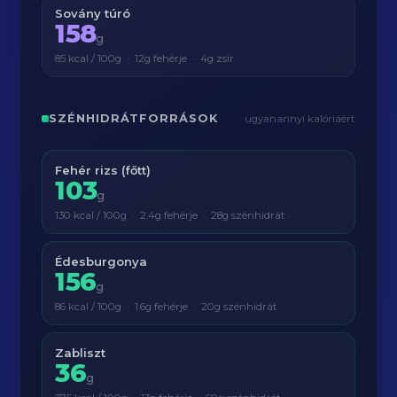
Sovány túró
158
g
85 kcal / 100g · 12g fehérje · 4g zsír
SZÉNHIDRÁTFORRÁSOK
ugyanannyi kalóriáért
Fehér rizs (főtt)
103
g
130 kcal / 100g · 2.4g fehérje · 28g szénhidrát
Édesburgonya
156
g
86 kcal / 100g · 1.6g fehérje · 20g szénhidrát
Zabliszt
36
g