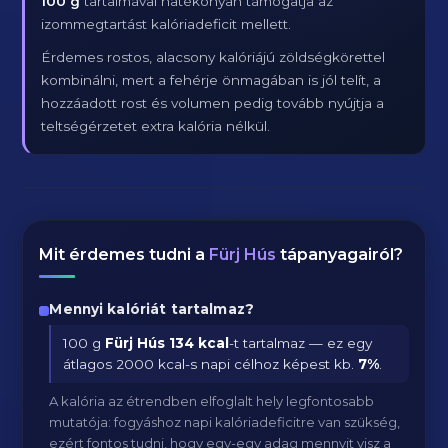
100 g
tartalmával hatékonyan támogatja az
izommegtartást kalóriadeficit mellett.
Érdemes rostos, alacsony kalóriájú zöldségkörettel
kombinálni, mert a fehérje önmagában is jól telít, a
hozzáadott rost és volumen pedig tovább nyújtja a
teltségérzetet extra kalória nélkül.
Mit érdemes tudni a
Fürj Hús
tápanyagairól?
Mennyi kalóriát tartalmaz?
100 g
Fürj Hús
134 kcal
-t tartalmaz — ez egy
átlagos 2000 kcal-s napi célhoz képest kb.
7
%
.
A kalória az étrendben elfoglalt hely legfontosabb
mutatója: fogyáshoz napi kalóriadeficitre van szükség,
ezért fontos tudni, hogy egy-egy adag mennyit visz a