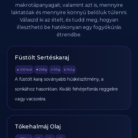
makrotápanyagait, valamint azt is, mennyire
laktatóak és mennyire könnyű belőlük túlenni.
Válaszd ki az ételt, és tudd meg, hogyan
illeszthető be hatékonyan egy fogyókúrás
étrendbe.
Füstölt Sertéskaraj
242
kcal
25.8
g
0.5
g
14.2
g
🔥
🥩
🥔
🫒
A füstölt karaj soványabb húskészítmény, a
sonkához hasonlóan. Kiváló fehérjeforrás reggelire
vagy vacsorára.
Tőkehalmáj Olaj