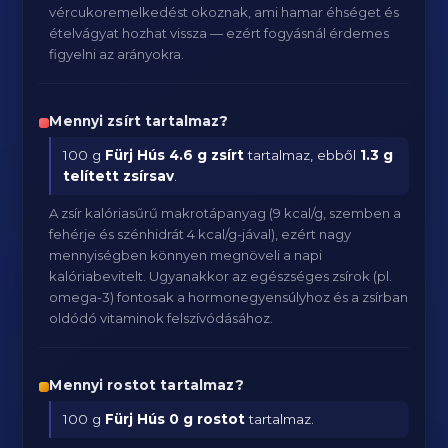
vércukoremelkedést okoznak, ami hamar éhséget és
ételvágyat hozhat vissza — ezért fogyásnál érdemes
figyelni az arányokra.
Mennyi zsírt tartalmaz?
100 g
Fürj Hús
4.6 g zsírt
tartalmaz, ebből
1.3 g
telített zsírsav
.
A zsír kalóriasűrű makrotápanyag (9 kcal/g, szemben a
fehérje és szénhidrát 4 kcal/g-jával), ezért nagy
mennyiségben könnyen megnöveli a napi
kalóriabevitelt. Ugyanakkor az egészséges zsírok (pl.
omega-3) fontosak a hormonegyensúlyhoz és a zsírban
oldódó vitaminok felszívódásához.
Mennyi rostot tartalmaz?
100 g
Fürj Hús
0 g rostot
tartalmaz.