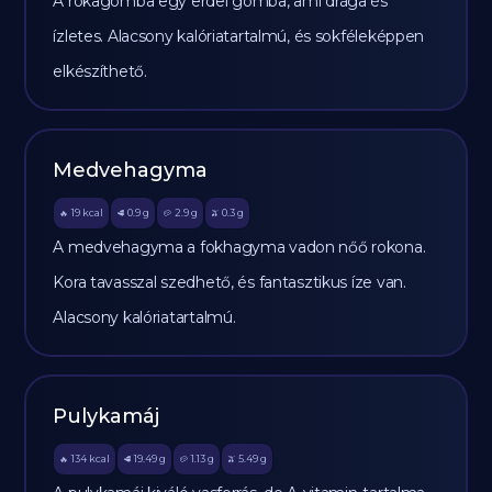
A rókagomba egy erdei gomba, ami drága és
ízletes. Alacsony kalóriatartalmú, és sokféleképpen
elkészíthető.
Medvehagyma
19
kcal
0.9
g
2.9
g
0.3
g
🔥
🥩
🥔
🫒
A medvehagyma a fokhagyma vadon nőő rokona.
Kora tavasszal szedhető, és fantasztikus íze van.
Alacsony kalóriatartalmú.
Pulykamáj
134
kcal
19.49
g
1.13
g
5.49
g
🔥
🥩
🥔
🫒