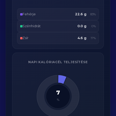
Fehérje
22.6 g
83%
Szénhidrát
0.0 g
0%
Zsír
4.6 g
17%
NAPI KALÓRIACÉL TELJESÍTÉSE
7
%