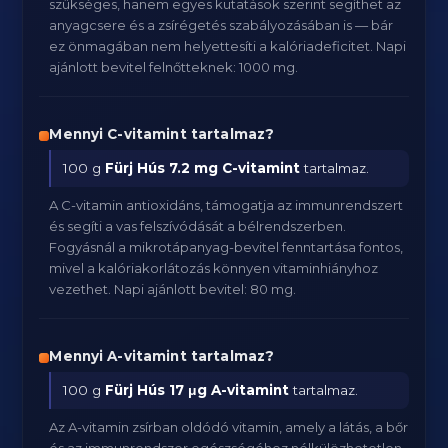
szükséges, hanem egyes kutatások szerint segíthet az
anyagcsere és a zsírégetés szabályozásában is — bár
ez önmagában nem helyettesíti a kalóriadeficitet. Napi
ajánlott bevitel felnőtteknek: 1000 mg.
Mennyi C-vitamint tartalmaz?
100 g
Fürj Hús
7.2 mg C-vitamint
tartalmaz.
A C-vitamin antioxidáns, támogatja az immunrendszert
és segíti a vas felszívódását a bélrendszerben.
Fogyásnál a mikrotápanyag-bevitel fenntartása fontos,
mivel a kalóriakorlátozás könnyen vitaminhiányhoz
vezethet. Napi ajánlott bevitel: 80 mg.
Mennyi A-vitamint tartalmaz?
100 g
Fürj Hús
17 μg A-vitamint
tartalmaz.
Az A-vitamin zsírban oldódó vitamin, amely a látás, a bőr