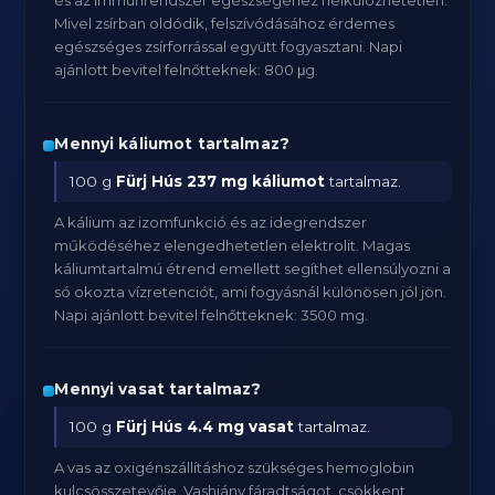
és az immunrendszer egészségéhez nélkülözhetetlen.
Mivel zsírban oldódik, felszívódásához érdemes
egészséges zsírforrással együtt fogyasztani. Napi
ajánlott bevitel felnőtteknek: 800 μg.
Mennyi káliumot tartalmaz?
100 g
Fürj Hús
237 mg káliumot
tartalmaz.
A kálium az izomfunkció és az idegrendszer
működéséhez elengedhetetlen elektrolit. Magas
káliumtartalmú étrend emellett segíthet ellensúlyozni a
só okozta vízretenciót, ami fogyásnál különösen jól jön.
Napi ajánlott bevitel felnőtteknek: 3500 mg.
Mennyi vasat tartalmaz?
100 g
Fürj Hús
4.4 mg vasat
tartalmaz.
A vas az oxigénszállításhoz szükséges hemoglobin
kulcsösszetevője. Vashiány fáradtságot, csökkent