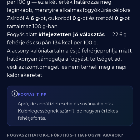
per 100 g — ez a két érték határozza meg
leginkább, mennyire alkalmas fogyókúrás célokra.
Zsírból
4.6 g
-ot, cukorból
0 g
-ot és rostból
0 g
-ot
tartalmaz 100 g-ban.
Fogyás alatt
kifejezetten jó választás
— 22.6 g
fehérje és csupán 134 kcal per 100 g.
Alacsony kalóriatartalma és jó fehérjeprofilja miatt
hatékonyan támogatja a fogyást: teltséget ad,
védi az izomtömeget, és nem terheli meg a napi
kalóriakeretet.
FOGYÁS TIPP
Apró, de annál ízletesebb és soványabb hús.
Különlegességnek számít, de nagyon értékes
fehérjeforrás.
FOGYASZTHATOK-E FÜRJ HÚS-T HA FOGYNI AKAROK?