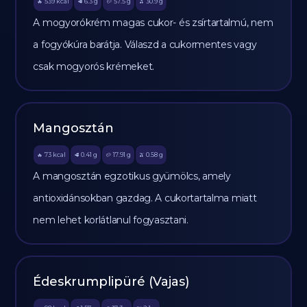
539
kcal
6.3
g
57.5
g
30.9
g
🔥
🥩
🥔
🫒
A mogyorókrém magas cukor- és zsírtartalmú, nem
a fogyókúra barátja. Válaszd a cukormentes vagy
csak mogyorós krémeket.
Mangosztán
73
kcal
0.41
g
17.91
g
0.58
g
🔥
🥩
🥔
🫒
A mangosztán egzotikus gyümölcs, amely
antioxidánsokban gazdag. A cukortartalma miatt
nem lehet korlátlanul fogyasztani.
Édeskrumplipüré (Vajas)