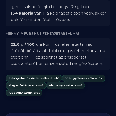
Igen, csak ne felejtsd el, hogy 100 g-ban
134 kalória
van. Ha kalóriadeficitben vagy, akkor
belefér minden étel — és ez is.
MENNYI A FÜRJ HÚS FEHÉRJETARTALMA?
22.6 g / 100 g
a Fürj Hús fehérjetartalma.
Próbálj diétád alatt több magas fehérjetartalmú
ételt enni — ez segíthet az éhségérzet
csökkentésében és izomzatod megőrzésében.
Fehérjedús és diétába illeszthető
Jó fogyókúrás választás
Magas fehérjetartalmú
Alacsony zsírtartalmú
Alacsony szénhidrát