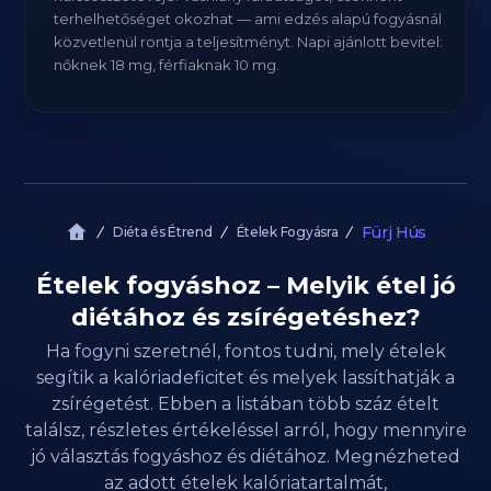
terhelhetőséget okozhat — ami edzés alapú fogyásnál
közvetlenül rontja a teljesítményt. Napi ajánlott bevitel:
nőknek 18 mg, férfiaknak 10 mg.
Fürj Hús
Diéta és Étrend
Ételek Fogyásra
Ételek fogyáshoz – Melyik étel jó
diétához és zsírégetéshez?
Ha fogyni szeretnél, fontos tudni, mely ételek
segítik a kalóriadeficitet és melyek lassíthatják a
zsírégetést. Ebben a listában több száz ételt
találsz, részletes értékeléssel arról, hogy mennyire
jó választás fogyáshoz és diétához. Megnézheted
az adott ételek kalóriatartalmát,