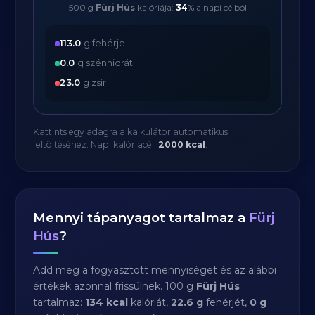
500 g
Fürj Hús
kalóriája:
34
% a napi célból
113.0
g fehérje
0.0
g szénhidrát
23.0
g zsír
Kattints egy adagra a kalkulátor automatikus
feltöltéséhez. Napi kalóriacél:
2000 kcal
.
Mennyi tápanyagot tartalmaz a
Fürj
Hús
?
Add meg a fogyasztott mennyiséget és az alábbi
értékek azonnal frissülnek. 100 g
Fürj Hús
tartalmaz:
134 kcal
kalóriát,
22.6 g
fehérjét,
0 g