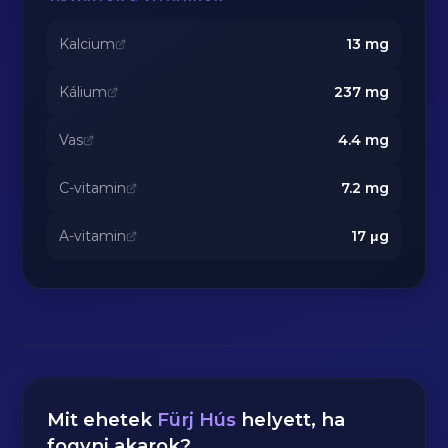
Kalcium
13
mg
Kálium
237
mg
Vas
4.4
mg
C-vitamin
7.2
mg
A-vitamin
17
μg
Mit ehetek
Fürj Hús
helyett, ha
fogyni akarok?