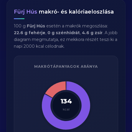
Fürj Hús
makró- és kalóriaeloszlása
100 g
Fürj Hús
esetén a makrók megoszlása:
22.6 g fehérje
,
0 g szénhidrát
,
4.6 g zsír
. A jobb
diagram megmutatja, ez mekkora részét teszi ki a
napi 2000 kcal célodnak.
MAKRÓTÁPANYAGOK ARÁNYA
134
kcal