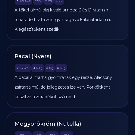
902
kcal
0
g
0
g
0
g
🔥
🥩
🥔
🫒
A tőkehalmáj olaj kiváló omega-3 és D-vitamin
forrás, de tiszta zsír, így magas a kalóriatartalma.
Kiegészítőként szedik.
Pacal (Nyers)
94
kcal
12.1
g
0
g
4.1
g
🔥
🥩
🥔
🫒
A pacal a marha gyomrának egy része. Alacsony
zsírtartalmú, de jellegzetes íze van. Pörköltként
készítve a zsiradékot számold.
Mogyorókrém (Nutella)