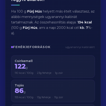
Ha 100 g
Fürj Hús
helyett más ételt választasz, az
alábbi mennyiségek ugyanannyi kalóriát
tartalmaznak. Az összehasonlítás alapja:
134 kcal
(100 g
Fürj Hús
, ami a napi 2000 kcal cél
kb.
7
%-
a).
FEHÉRJEFORRÁSOK
ugyanannyi kalóriáért
Csirkemell
122
g
110 kcal / 100g · 23g fehérje · 1g zsír
Tojás
86
g
155 kcal / 100g · 13g fehérje · 11g zsír