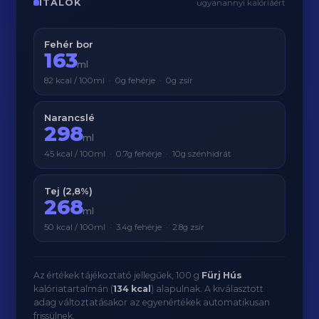
ITALOK
ugyanannyi kalóriáért
Fehér bor
163
ml
82 kcal / 100ml · 0g fehérje · 0g zsír
Narancslé
298
ml
45 kcal / 100ml · 0.7g fehérje · 10g szénhidrát
Tej (2,8%)
268
ml
50 kcal / 100ml · 3.4g fehérje · 2.8g zsír
Az értékek tájékoztató jellegűek, 100 g
Fürj Hús
kalóriatartalmán (
134 kcal
) alapulnak. A kiválasztott
adag változtatásakor az egyenértékek automatikusan
frissülnek.