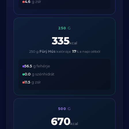
4.6
g zsír
250
G
335
kcal
250 g
Fürj Hús
kalóriája:
17
% a napi célból
56.5
g fehérje
0.0
g szénhidrát
11.5
g zsír
500
G
670
kcal