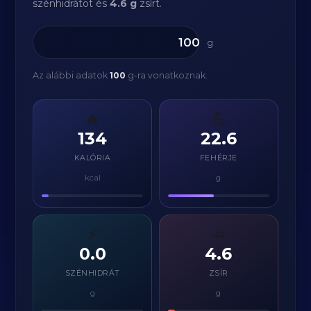
szénhidrátot és
4.6 g
zsírt.
g
Az alábbi adatok
100
g-ra vonatkoznak.
🔥
💪
134
22.6
KALÓRIA
FEHÉRJE
kcal
g
⚡
🧈
0.0
4.6
SZÉNHIDRÁT
ZSÍR
g
g