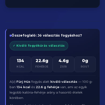
Összefoglaló: Jó választás fogyáshoz?
✓ Kiváló fogyókúrás választás
134
22.6g
4.6g
0g
KCAL
FEHÉRJE
ZSÍR
ROST
A(z)
Fürj Hús
fogyás alatt
kiváló választás
— 100 g-
ban
134 kcal
és
22.6 g fehérje
van, ami az egyik
legjobb kalória–fehérje arány a hasonló ételek
körében.