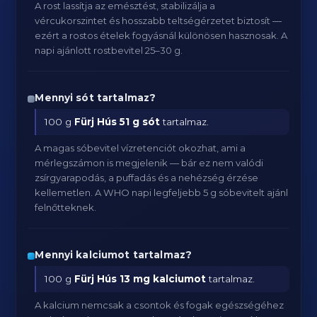
A rost lassítja az emésztést, stabilizálja a
vércukorszintet és hosszabb teltségérzetet biztosít —
ezért a rostos ételek fogyásnál különösen hasznosak. A
napi ajánlott rostbevitel 25–30 g.
Mennyi sót tartalmaz?
100 g
Fürj Hús
51 g sót
tartalmaz.
A magas sóbevitel vízretenciót okozhat, ami a
mérlegszámon is megjelenik — bár ez nem valódi
zsírgyarapodás, a puffadás és a nehézség érzése
kellemetlen. A WHO napi legfeljebb 5 g sóbevitelt ajánl
felnőtteknek.
Mennyi kalciumot tartalmaz?
100 g
Fürj Hús
13 mg kalciumot
tartalmaz.
A kalcium nemcsak a csontok és fogak egészségéhez