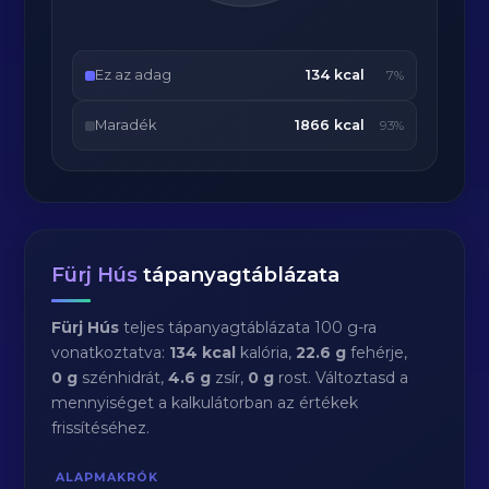
Ez az adag
134 kcal
7%
Maradék
1866 kcal
93%
Fürj Hús
tápanyagtáblázata
Fürj Hús
teljes tápanyagtáblázata 100 g-ra
vonatkoztatva:
134 kcal
kalória,
22.6 g
fehérje,
0 g
szénhidrát,
4.6 g
zsír,
0 g
rost. Változtasd a
mennyiséget a kalkulátorban az értékek
frissítéséhez.
ALAPMAKRÓK