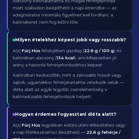
Alacsony kalóriatartalma és magas fehérjeprofilja
miatt szabadon beépíthető a napi étrendbe — az
adagméretre minimális figyelmet kell fordítani, a
kalóriakeret nem fog kilőni tőle.
Milyen ételekhez képest jobb vagy rosszabb?
A(z)
Fürj Hús
fehérjében gazdag (
22.6 g / 100 g
) és
kalóriában alacsony (
134 kcal
), ami kifejezetten jó
arány a hasonló fehérjeforrásokhoz képest.
Kalóriában kedvezőbb, mint a zsírosabb húsok vagy
sajtok, ugyanakkor fehérjetartalma vetekszik velük —
diéta alatt az egyik legjobb cserelehetőség a
kalóriadúsabb fehérjeforrások helyett.
Hogyan érdemes fogyasztani diéta alatt?
A(z)
Fürj Hús
legjobban edzés utáni étkezéshez vagy
a nap főétkezéséhez illeszthető —
22.6 g fehérje /