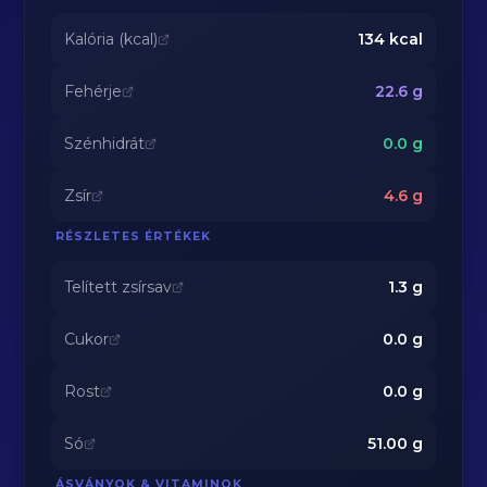
Kalória (kcal)
134
kcal
Fehérje
22.6
g
Szénhidrát
0.0
g
Zsír
4.6
g
RÉSZLETES ÉRTÉKEK
Telített zsírsav
1.3
g
Cukor
0.0
g
Rost
0.0
g
Só
51.00
g
ÁSVÁNYOK & VITAMINOK