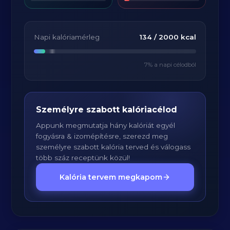
Napi kalóriamérleg
134
/
2000
kcal
7
% a napi célodból
Személyre szabott kalóriacélod
Appunk megmutatja hány kalóriát egyél
fogyásra & izomépítésre, szerezd meg
személyre szabott kalória terved és válogass
több száz receptünk közül!
Kalória tervem megkapom