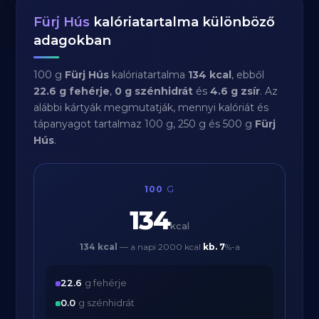
Fürj Hús
kalóriatartalma különböző
adagokban
100 g
Fürj Hús
kalóriatartalma
134 kcal
, ebből
22.6 g fehérje
,
0 g szénhidrát
és
4.6 g zsír
. Az
alábbi kártyák megmutatják, mennyi kalóriát és
tápanyagot tartalmaz 100 g, 250 g és 500 g
Fürj
Hús
.
100
G
134
kcal
134 kcal
— a napi 2000 kcal
kb.
7
%-a
22.6
g fehérje
0.0
g szénhidrát