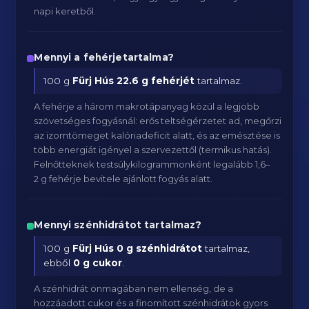
napi keretből.
Mennyi a fehérjetartalma?
100 g
Fürj Hús
22.6 g fehérjét
tartalmaz.
A fehérje a három makrotápanyag közül a legjobb
szövetséges fogyásnál: erős teltségérzetet ad, megőrzi
az izomtömeget kalóriadeficit alatt, és az emésztése is
több energiát igényel a szervezettől (termikus hatás).
Felnőtteknek testsúlykilogrammonként legalább 1,6–
2 g fehérje bevitele ajánlott fogyás alatt.
Mennyi szénhidrátot tartalmaz?
100 g
Fürj Hús
0 g szénhidrátot
tartalmaz,
ebből
0 g cukor
.
A szénhidrát önmagában nem ellenség, de a
hozzáadott cukor és a finomított szénhidrátok gyors