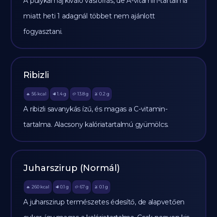
A pulykamáj kiváló vasforrás, de A-vitamin-tartalma
miatt heti 1 adagnál többet nem ajánlott
fogyasztani.
Ribizli
56
kcal
1.4
g
13.8
g
0.2
g
🔥
🥩
🥔
🫒
A ribizli savanykás ízű, és magas a C-vitamin-
tartalma. Alacsony kalóriatartalmú gyümölcs.
Juharszirup (Normál)
260
kcal
0.1
g
67
g
0.1
g
🔥
🥩
🥔
🫒
A juharszirup természetes édesítő, de alapvetően