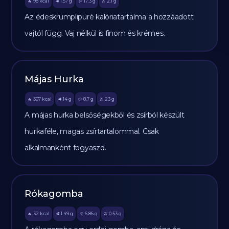
98
kcal
1.57
g
17.3
g
2.1
g
🔥
🥩
🥔
🫒
Az édeskrumplipüré kalóriatartalma a hozzáadott
vajtól függ. Vaj nélkül is finom és krémes.
Májas Hurka
307
kcal
14
g
8.7
g
23
g
🔥
🥩
🥔
🫒
A májas hurka belsőségekből és zsírból készült
hurkaféle, magas zsírtartalommal. Csak
alkalmanként fogyaszd.
Rókagomba
32
kcal
1.49
g
6.86
g
0.53
g
🔥
🥩
🥔
🫒