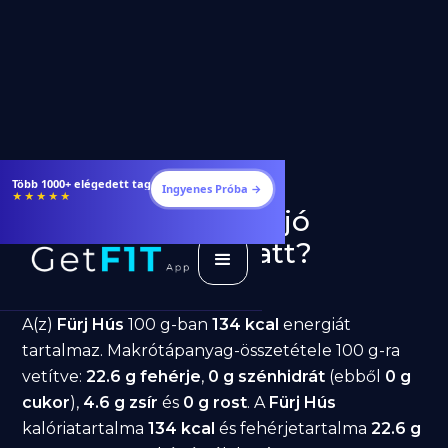
Étrendek, receptek és edzéstervek
Ingyenes Próba →
★★★★★
Fürj Hús fogyásra: jó
választás diéta alatt?
GetFIT App
Írta -
March 19, 2026
A(z)
Fürj Hús
100 g-ban
134 kcal
energiát
tartalmaz. Makrótápanyag-összetétele 100 g-ra
vetítve:
22.6 g fehérje
,
0 g szénhidrát
(ebből
0 g
cukor
),
4.6 g zsír
és
0 g rost
. A
Fürj Hús
kalóriatartalma
134 kcal
és fehérjetartalma
22.6 g