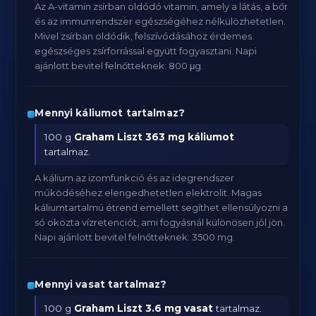
Az A-vitamin zsírban oldódó vitamin, amely a látás, a bőr
és az immunrendszer egészségéhez nélkülözhetetlen.
Mivel zsírban oldódik, felszívódásához érdemes
egészséges zsírforrással együtt fogyasztani. Napi
ajánlott bevitel felnőtteknek: 800 μg.
Mennyi káliumot tartalmaz?
100 g
Graham Liszt
363 mg káliumot
tartalmaz.
A kálium az izomfunkció és az idegrendszer
működéséhez elengedhetetlen elektrolit. Magas
káliumtartalmú étrend emellett segíthet ellensúlyozni a
só okozta vízretenciót, ami fogyásnál különösen jól jön.
Napi ajánlott bevitel felnőtteknek: 3500 mg.
Mennyi vasat tartalmaz?
100 g
Graham Liszt
3.6 mg vasat
tartalmaz.