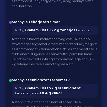
ezért fontos tudni, hogy egy-egy adag mennyit visz a
napi keretből.
Mennyi a fehérjetartalma?
100 g
Graham Liszt
13.2 g fehérjét
tartalmaz.
A fehérje a három makrotápanyag közül a legjobb
szövetséges fogyásnál: erős teltségérzetet ad, megőrzi
az izomtömeget kalóriadeficit alatt, és az emésztése is
több energiát igényel a szervezettől (termikus hatás).
Felnőtteknek testsúlykilogrammonként legalább 1,6–
2 g fehérje bevitele ajánlott fogyás alatt.
Mennyi szénhidrátot tartalmaz?
100 g
Graham Liszt
72 g szénhidrátot
tartalmaz, ebből
0.4 g cukor
.
A szénhidrát önmagában nem ellenség, de a