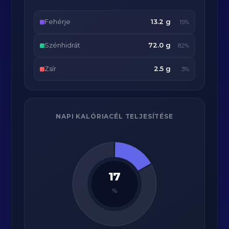
Fehérje
13.2 g
15%
Szénhidrát
72.0 g
82%
Zsír
2.5 g
3%
NAPI KALÓRIACÉL TELJESÍTÉSE
17
%