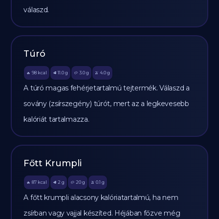
válaszd.
Túró
98
kcal
11.0
g
3.0
g
4.0
g
🔥
🥩
🥔
🫒
A túró magas fehérjetartalmú tejtermék. Válaszd a
sovány (zsírszegény) túrót, mert az a legkevesebb
kalóriát tartalmazza.
Főtt Krumpli
87
kcal
2
g
20
g
0.1
g
🔥
🥩
🥔
🫒
A főtt krumpli alacsony kalóriatartalmú, ha nem
zsírban vagy vajjal készíted. Héjában főzve még