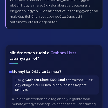
ebéd), hogy a maradék kalóriakeret a vacsorára is
elegendő legyen — és az adott étkezés leggyengébb
makróját (fehérje, rost vagy egészséges zsír)
tartalmazó étellel kiegészíteni.
Mit érdemes tudni a
Graham Liszt
tápanyagairól?
Mennyi kalóriát tartalmaz?
100 g
Graham Liszt
340 kcal
-t tartalmaz — ez
egy átlagos 2000 kcal-s napi célhoz képest
kb.
17
%
.
A kalória az étrendben elfoglalt hely legfontosabb
mutatója: fogyáshoz napi kalóriadeficitre van szükség,