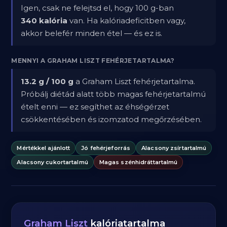
Igen, csak ne felejtsd el, hogy 100 g-ban
340 kalória
van. Ha kalóriadeficitben vagy,
akkor belefér minden étel — és ez is.
MENNYI A GRAHAM LISZT FEHÉRJETARTALMA?
13.2 g / 100 g
a Graham Liszt fehérjetartalma.
Próbálj diétád alatt több magas fehérjetartalmú
ételt enni — ez segíthet az éhségérzet
csökkentésében és izomzatod megőrzésében.
Mértékkel ajánlott
Jó fehérjeforrás
Alacsony zsírtartalmú
Alacsony cukortartalmú
Magas szénhidráttartalmú
Graham Liszt
kalóriatartalma