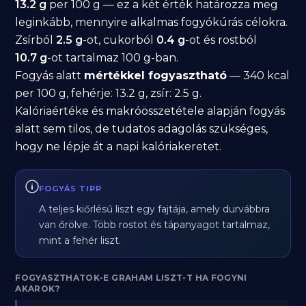
13.2 g
per 100 g — ez a két érték határozza meg
leginkább, mennyire alkalmas fogyókúrás célokra.
Zsírból
2.5 g
-ot, cukorból
0.4 g
-ot és rostból
10.7 g
-ot tartalmaz 100 g-ban.
Fogyás alatt
mértékkel fogyasztható
— 340 kcal
per 100 g, fehérje: 13.2 g, zsír: 2.5 g.
Kalóriaértéke és makróösszetétele alapján fogyás
alatt sem tilos, de tudatos adagolás szükséges,
hogy ne lépje át a napi kalóriakeretet.
FOGYÁS TIPP
A teljes kiőrlésű liszt egy fajtája, amely durvábbra
van őrölve. Több rostot és tápanyagot tartalmaz,
mint a fehér liszt.
FOGYASZTHATOK-E GRAHAM LISZT-T HA FOGYNI
AKAROK?