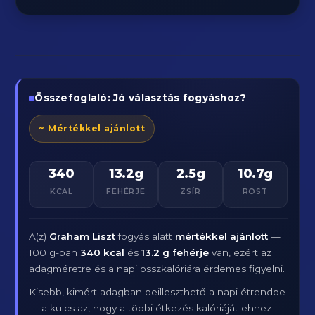
Összefoglaló: Jó választás fogyáshoz?
~ Mértékkel ajánlott
340
13.2g
2.5g
10.7g
KCAL
FEHÉRJE
ZSÍR
ROST
A(z)
Graham Liszt
fogyás alatt
mértékkel ajánlott
—
100 g-ban
340 kcal
és
13.2 g fehérje
van, ezért az
adagméretre és a napi összkalóriára érdemes figyelni.
Kisebb, kimért adagban beilleszthető a napi étrendbe
— a kulcs az, hogy a többi étkezés kalóriáját ehhez