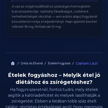
A vas az oxigénszállításhoz szükséges hemoglobin
kulcsösszetevője. Vashiány fáradtságot, csökkent
terhelhetőséget okozhat — ami edzés alapú fogyásnál
közvetlenül rontja a teljesítményt. Napi ajánlott bevitel:
nőknek 18 mg, férfiaknak 10 mg.
Graham Liszt
Diéta és Étrend
Ételek Fogyásra
Ételek fogyáshoz – Melyik étel jó
diétához és zsírégetéshez?
Ha fogyni szeretnél, fontos tudni, mely ételek
segítik a kalóriadeficitet és melyek lassíthatják a
zsírégetést. Ebben a listában több száz ételt
találsz, részletes értékeléssel arról, hogy mennyire