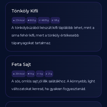
Tönköly Kifli
234
kcal
8.63
g
48.09
g
1.81
g
🔥
🥩
🥔
🫒
A tönkölybúzából készült kifli táplálóbb lehet, mint a
sima fehér kifli, mert a tönköly értékesebb
tápanyagokat tartalmaz.
Feta Sajt
264
kcal
14
g
4
g
21
g
🔥
🥩
🥔
🫒
A sós, omlós sajt jól illik salátákhoz. A könnyebb, light
változatokat keresd, ha gyakran fogyasztanád.