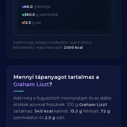
66.0
g fehérje
360.0
g szénhidrát
12.5
g zsír
Kattints egy adagra a kalkulátor automatikus
feltöltéséhez. Napi kalóriacél:
2000 kcal
.
Mennyi tápanyagot tartalmaz a
Graham Liszt
?
Add meg a fogyasztott mennyiséget és az alábbi
értékek azonnal frissülnek. 100 g
Graham Liszt
tartalmaz:
340 kcal
kalóriát,
13.2 g
fehérjét,
72 g
szénhidrátot és
2.5 g
zsírt.