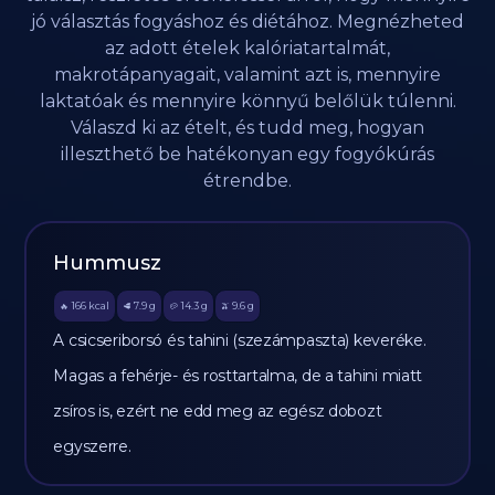
jó választás fogyáshoz és diétához. Megnézheted
az adott ételek kalóriatartalmát,
makrotápanyagait, valamint azt is, mennyire
laktatóak és mennyire könnyű belőlük túlenni.
Válaszd ki az ételt, és tudd meg, hogyan
illeszthető be hatékonyan egy fogyókúrás
étrendbe.
Hummusz
166
kcal
7.9
g
14.3
g
9.6
g
🔥
🥩
🥔
🫒
A csicseriborsó és tahini (szezámpaszta) keveréke.
Magas a fehérje- és rosttartalma, de a tahini miatt
zsíros is, ezért ne edd meg az egész dobozt
egyszerre.