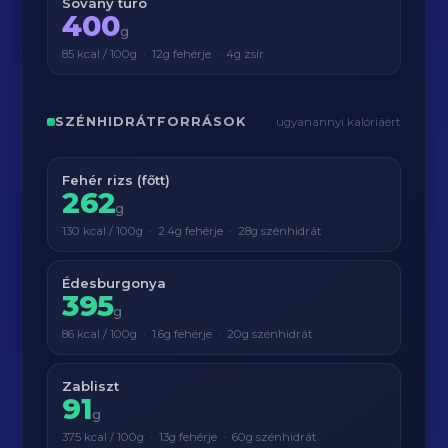
Sovány túró
400
g
85 kcal / 100g · 12g fehérje · 4g zsír
SZÉNHIDRÁTFORRÁSOK
ugyanannyi kalóriáért
Fehér rizs (főtt)
262
g
130 kcal / 100g · 2.4g fehérje · 28g szénhidrát
Édesburgonya
395
g
86 kcal / 100g · 1.6g fehérje · 20g szénhidrát
Zabliszt
91
g
375 kcal / 100g · 13g fehérje · 60g szénhidrát