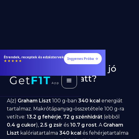
Fogyj és izmosodj hatékonyabban
Ingyenes Próba →
★★★★★
Graham Liszt fogyásra: jó
választás diéta alatt?
GetFIT App
Írta -
March 19, 2026
A(z)
Graham Liszt
100 g-ban
340 kcal
energiát
tartalmaz. Makrótápanyag-összetétele 100 g-ra
vetítve:
13.2 g fehérje
,
72 g szénhidrát
(ebből
0.4 g cukor
),
2.5 g zsír
és
10.7 g rost
. A
Graham
Liszt
kalóriatartalma
340 kcal
és fehérjetartalma