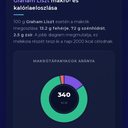
Graham Liszt
makró- és
kalóriaeloszlása
100 g
Graham Liszt
esetén a makrók
megoszlása:
13.2 g fehérje
,
72 g szénhidrát
,
2.5 g zsír
. A jobb diagram megmutatja, ez
mekkora részét teszi ki a napi 2000 kcal célodnak.
MAKRÓTÁPANYAGOK ARÁNYA
340
kcal