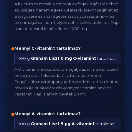
A kalcium nemcsak a csontok és fogak egészségéhez
szükséges, hanem egyes kutatások szerint segíthet az
anyagcsere és a zsírégetés szabályozásában is — bár
ez önmagában nem helyettesíti a kalóriadeficitet. Napi
ajánlott bevitel felnőtteknek: 1000 mg.
Mennyi C-vitamint tartalmaz?
100 g
Graham Liszt
0 mg C-vitamint
tartalmaz.
A C-vitamin antioxidáns, támogatja az immunrendszert
és segíti a vas felszívódását a bélrendszerben.
Fogyásnál a mikrotápanyag-bevitel fenntartása fontos,
mivel a kalóriakorlátozás könnyen vitaminhiányhoz
vezethet. Napi ajánlott bevitel: 80 mg.
Mennyi A-vitamint tartalmaz?
100 g
Graham Liszt
9 μg A-vitamint
tartalmaz.