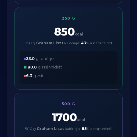
250
G
850
kcal
250 g
Graham Liszt
kalóriája:
43
% a napi célból
33.0
g fehérje
180.0
g szénhidrát
6.3
g zsír
500
G
1700
kcal
500 g
Graham Liszt
kalóriája:
85
% a napi célból