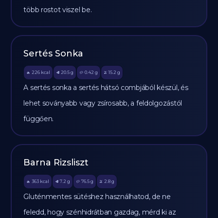
több rostot viszel be.
Sertés Sonka
226
kcal
20.5
g
0.42
g
15.2
g
🔥
🥩
🥔
🫒
A sertés sonka a sertés hátsó combjából készül, és
lehet soványabb vagy zsírosabb, a feldolgozástól
függően.
Barna Rizsliszt
363
kcal
7.2
g
76.5
g
2.8
g
🔥
🥩
🥔
🫒
Gluténmentes sütéshez használhatod, de ne
feledd, hogy szénhidrátban gazdag, mérd ki az