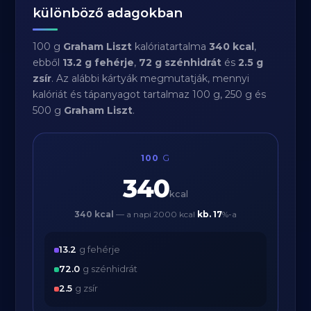
különböző adagokban
100 g
Graham Liszt
kalóriatartalma
340 kcal
,
ebből
13.2 g fehérje
,
72 g szénhidrát
és
2.5 g
zsír
. Az alábbi kártyák megmutatják, mennyi
kalóriát és tápanyagot tartalmaz 100 g, 250 g és
500 g
Graham Liszt
.
100
G
340
kcal
340 kcal
— a napi 2000 kcal
kb.
17
%-a
13.2
g fehérje
72.0
g szénhidrát
2.5
g zsír