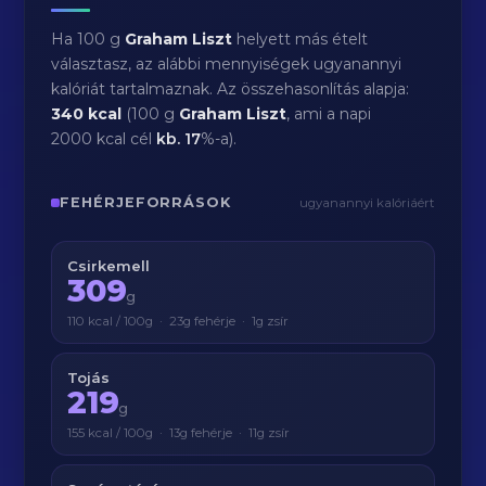
Ha 100 g
Graham Liszt
helyett más ételt
választasz, az alábbi mennyiségek ugyanannyi
kalóriát tartalmaznak. Az összehasonlítás alapja:
340 kcal
(100 g
Graham Liszt
, ami a napi
2000 kcal cél
kb.
17
%-a).
FEHÉRJEFORRÁSOK
ugyanannyi kalóriáért
Csirkemell
309
g
110 kcal / 100g · 23g fehérje · 1g zsír
Tojás
219
g
155 kcal / 100g · 13g fehérje · 11g zsír