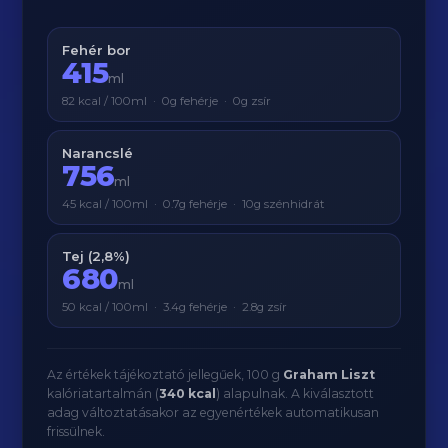
Fehér bor
415
ml
82 kcal / 100ml · 0g fehérje · 0g zsír
Narancslé
756
ml
45 kcal / 100ml · 0.7g fehérje · 10g szénhidrát
Tej (2,8%)
680
ml
50 kcal / 100ml · 3.4g fehérje · 2.8g zsír
Az értékek tájékoztató jellegűek, 100 g
Graham Liszt
kalóriatartalmán (
340 kcal
) alapulnak. A kiválasztott
adag változtatásakor az egyenértékek automatikusan
frissülnek.