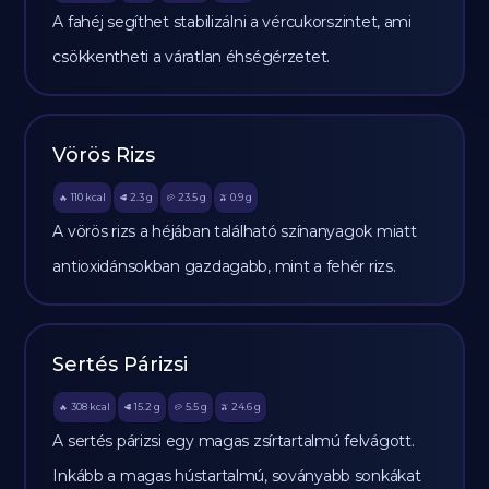
A fahéj segíthet stabilizálni a vércukorszintet, ami
csökkentheti a váratlan éhségérzetet.
Vörös Rizs
110
kcal
2.3
g
23.5
g
0.9
g
🔥
🥩
🥔
🫒
A vörös rizs a héjában található színanyagok miatt
antioxidánsokban gazdagabb, mint a fehér rizs.
Sertés Párizsi
308
kcal
15.2
g
5.5
g
24.6
g
🔥
🥩
🥔
🫒
A sertés párizsi egy magas zsírtartalmú felvágott.
Inkább a magas hústartalmú, soványabb sonkákat