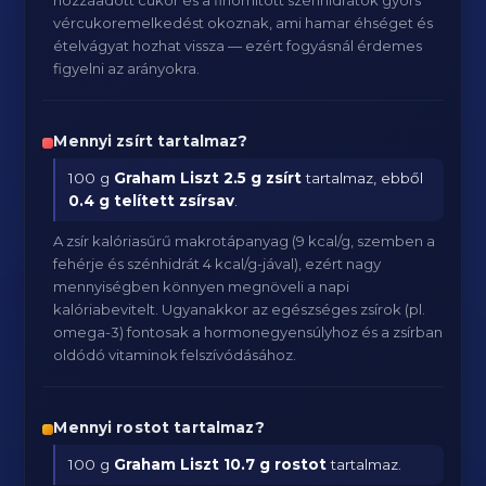
hozzáadott cukor és a finomított szénhidrátok gyors
vércukoremelkedést okoznak, ami hamar éhséget és
ételvágyat hozhat vissza — ezért fogyásnál érdemes
figyelni az arányokra.
Mennyi zsírt tartalmaz?
100 g
Graham Liszt
2.5 g zsírt
tartalmaz, ebből
0.4 g telített zsírsav
.
A zsír kalóriasűrű makrotápanyag (9 kcal/g, szemben a
fehérje és szénhidrát 4 kcal/g-jával), ezért nagy
mennyiségben könnyen megnöveli a napi
kalóriabevitelt. Ugyanakkor az egészséges zsírok (pl.
omega-3) fontosak a hormonegyensúlyhoz és a zsírban
oldódó vitaminok felszívódásához.
Mennyi rostot tartalmaz?
100 g
Graham Liszt
10.7 g rostot
tartalmaz.