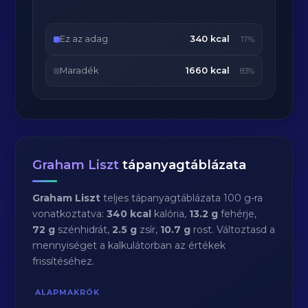
Ez az adag
340 kcal
17%
Maradék
1660 kcal
83%
Graham Liszt
tápanyagtáblázata
Graham Liszt
teljes tápanyagtáblázata 100 g-ra
vonatkoztatva:
340 kcal
kalória,
13.2 g
fehérje,
72 g
szénhidrát,
2.5 g
zsír,
10.7 g
rost. Változtasd a
mennyiséget a kalkulátorban az értékek
frissítéséhez.
ALAPMAKRÓK