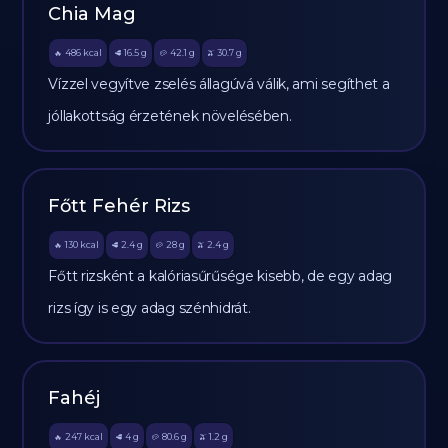
Chia Mag
486
kcal
16.5
g
42.1
g
30.7
g
🔥
🥩
🥔
🫒
Vízzel vegyítve zselés állagúvá válik, ami segíthet a
jóllakottság érzetének növelésében.
Főtt Fehér Rizs
130
kcal
2.4
g
28
g
2.4
g
🔥
🥩
🥔
🫒
Főtt rizsként a kalóriasűrűsége kisebb, de egy adag
rizs így is egy adag szénhidrát.
Fahéj
247
kcal
4
g
80.6
g
1.2
g
🔥
🥩
🥔
🫒