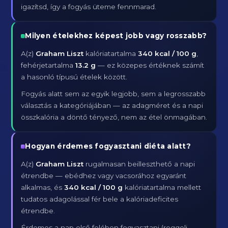
igazítsd, így a fogyás üteme fennmarad.
Milyen ételekhez képest jobb vagy rosszabb?
A(z)
Graham Liszt
kalóriatartalma
340 kcal / 100 g
,
fehérjetartalma
13.2 g
— ez közepes értéknek számít
a hasonló típusú ételek között.
Fogyás alatt sem az egyik legjobb, sem a legrosszabb
választás a kategóriájában — az adagméret és a napi
összkalória a döntő tényező, nem az étel önmagában.
Hogyan érdemes fogyasztani diéta alatt?
A(z)
Graham Liszt
rugalmasan beilleszthető a napi
étrendbe — ebédhez vagy vacsorához egyaránt
alkalmas, és
340 kcal / 100 g
kalóriatartalma mellett
tudatos adagolással fér bele a kalóriadeficites
étrendbe.
Érdemes a nap első felében fogyasztani (reggeli,