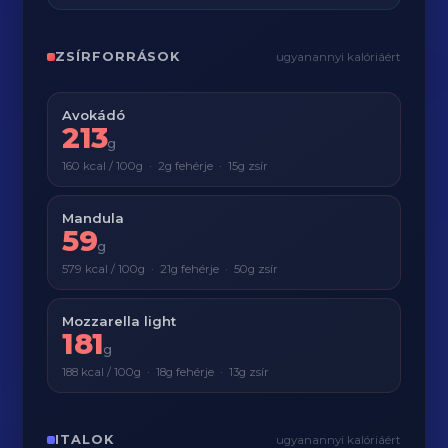
ZSÍRFORRÁSOK
ugyanannyi kalóriáért
Avokádó
213
g
160 kcal / 100g · 2g fehérje · 15g zsír
Mandula
59
g
579 kcal / 100g · 21g fehérje · 50g zsír
Mozzarella light
181
g
188 kcal / 100g · 18g fehérje · 13g zsír
ITALOK
ugyanannyi kalóriáért