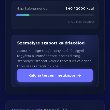
Napi kalóriamérleg
340
/
2000
kcal
17
% a napi célodból
Személyre szabott kalóriacélod
Appunk megmutatja hány kalóriát egyél
fogyásra & izomépítésre, szerezd meg
személyre szabott kalória terved és válogass
több száz receptünk közül!
Kalória tervem megkapom