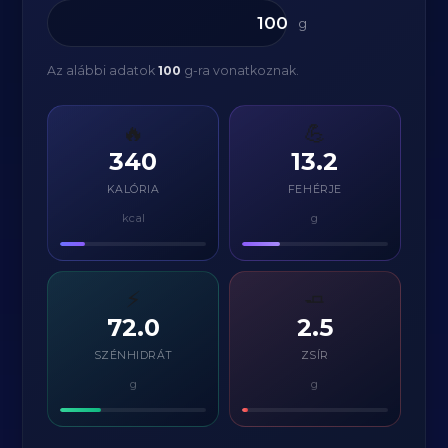
g
Az alábbi adatok
100
g-ra vonatkoznak.
🔥
💪
340
13.2
KALÓRIA
FEHÉRJE
kcal
g
⚡
🧈
72.0
2.5
SZÉNHIDRÁT
ZSÍR
g
g