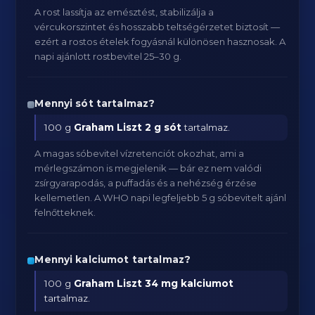
A rost lassítja az emésztést, stabilizálja a
vércukorszintet és hosszabb teltségérzetet biztosít —
ezért a rostos ételek fogyásnál különösen hasznosak. A
napi ajánlott rostbevitel 25–30 g.
Mennyi sót tartalmaz?
100 g
Graham Liszt
2 g sót
tartalmaz.
A magas sóbevitel vízretenciót okozhat, ami a
mérlegszámon is megjelenik — bár ez nem valódi
zsírgyarapodás, a puffadás és a nehézség érzése
kellemetlen. A WHO napi legfeljebb 5 g sóbevitelt ajánl
felnőtteknek.
Mennyi kalciumot tartalmaz?
100 g
Graham Liszt
34 mg kalciumot
tartalmaz.