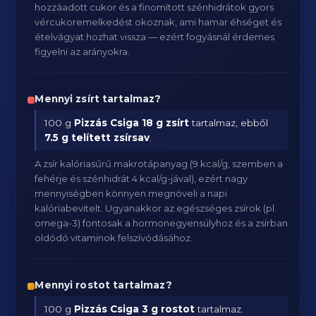
hozzáadott cukor és a finomított szénhidrátok gyors
vércukoremelkedést okoznak, ami hamar éhséget és
ételvágyat hozhat vissza — ezért fogyásnál érdemes
figyelni az arányokra.
Mennyi zsírt tartalmaz?
100 g
Pizzás Csiga
18 g zsírt
tartalmaz, ebből
7.5 g telített zsírsav
.
A zsír kalóriasűrű makrotápanyag (9 kcal/g, szemben a
fehérje és szénhidrát 4 kcal/g-jával), ezért nagy
mennyiségben könnyen megnöveli a napi
kalóriabevitelt. Ugyanakkor az egészséges zsírok (pl.
omega-3) fontosak a hormonegyensúlyhoz és a zsírban
oldódó vitaminok felszívódásához.
Mennyi rostot tartalmaz?
100 g
Pizzás Csiga
3 g rostot
tartalmaz.