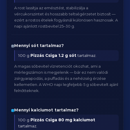
A rost lassítja az emésztést, stabilizálja a
vércukorszintet és hosszabb teltségérzetet biztosít —
ezért a rostos ételek fogyásnál különösen hasznosak. A
napi ajánlott rostbevitel 25–30 g.
Mennyi sót tartalmaz?
100 g
Pizzás Csiga
1.2 g sót
tartalmaz.
A magas sóbevitel vízretenciót okozhat, ami a
mérlegszámon is megjelenik — bár ez nem valódi
zsírgyarapodás, a puffadás és a nehézség érzése
kellemetlen. A WHO napi legfeljebb 5 g sóbevitelt ajánl
felnőtteknek.
Mennyi kalciumot tartalmaz?
100 g
Pizzás Csiga
80 mg kalciumot
tartalmaz.