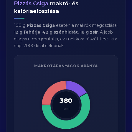
Pizzás Csiga
makró- és
kalóriaeloszlása
100 g
Pizzás Csiga
esetén a makrók megoszlása:
12 g fehérje
,
42 g szénhidrát
,
18 g zsír
. A jobb
diagram megmutatja, ez mekkora részét teszi ki a
napi 2000 kcal célodnak.
MAKRÓTÁPANYAGOK ARÁNYA
380
kcal