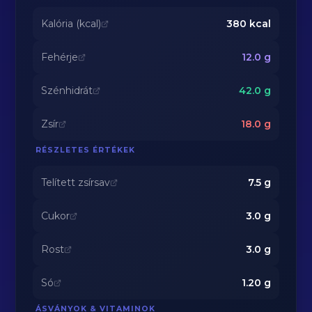
Kalória (kcal)
380
kcal
Fehérje
12.0
g
Szénhidrát
42.0
g
Zsír
18.0
g
RÉSZLETES ÉRTÉKEK
Telített zsírsav
7.5
g
Cukor
3.0
g
Rost
3.0
g
Só
1.20
g
ÁSVÁNYOK & VITAMINOK