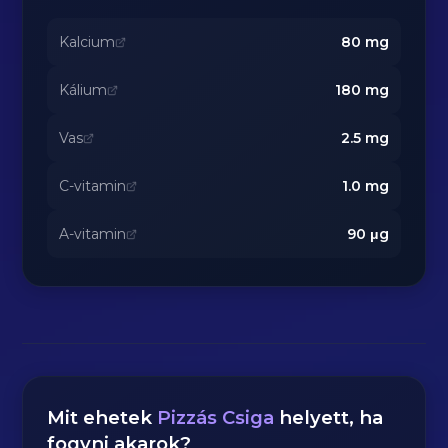
Kalcium
80
mg
Kálium
180
mg
Vas
2.5
mg
C-vitamin
1.0
mg
A-vitamin
90
μg
Mit ehetek
Pizzás Csiga
helyett, ha
fogyni akarok?