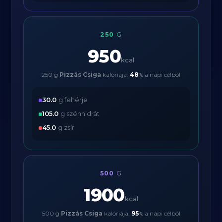
250
G
950
kcal
250 g
Pizzás Csiga
kalóriája:
48
% a napi célból
30.0
g fehérje
105.0
g szénhidrát
45.0
g zsír
500
G
1900
kcal
500 g
Pizzás Csiga
kalóriája:
95
% a napi célból