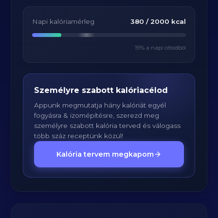
Napi kalóriamérleg
380
/
2000
kcal
19
% a napi célodból
Személyre szabott kalóriacélod
Appunk megmutatja hány kalóriát egyél
fogyásra & izomépítésre, szerezd meg
személyre szabott kalória terved és válogass
több száz receptünk közül!
Kalória tervem megkapom