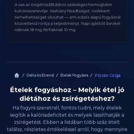
A vas az oxigénszállításhoz szükséges hemoglobin
kulcsösszetevője. Vashiány fáradtságot, csökkent
terhelhetőséget okozhat — ami edzés alapú fogyásnál
közvetlenül rontja a teljesítményt. Napi ajánlott bevitel:
nőknek 18 mg, férfiaknak 10 mg.
Pizzás Csiga
Diéta és Étrend
Ételek Fogyásra
Ételek fogyáshoz – Melyik étel jó
diétához és zsírégetéshez?
Ha fogyni szeretnél, fontos tudni, mely ételek
segítik a kalóriadeficitet és melyek lassíthatják a
zsírégetést. Ebben a listában több száz ételt
találsz, részletes értékeléssel arról, hogy mennyire