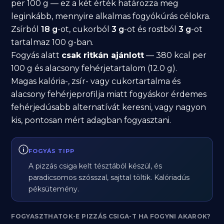
per 100 g — ez a két érték határozza meg
leginkább, mennyire alkalmas fogyókúrás célokra.
Zsírból
18 g
-ot, cukorból
3 g
-ot és rostból
3 g
-ot
tartalmaz 100 g-ban.
Fogyás alatt
csak ritkán ajánlott
— 380 kcal per
100 g és alacsony fehérjetartalom (12.0 g).
Magas kalória-, zsír- vagy cukortartalma és
alacsony fehérjeprofilja miatt fogyáskor érdemes
fehérjedúsabb alternatívát keresni, vagy nagyon
kis, pontosan mért adagban fogyasztani.
FOGYÁS TIPP
A pizzás csiga kelt tésztából készül, és
paradicsomos szósszal, sajttal töltik. Kalóriadús
péksütemény.
FOGYASZTHATOK-E PIZZÁS CSIGA-T HA FOGYNI AKAROK?