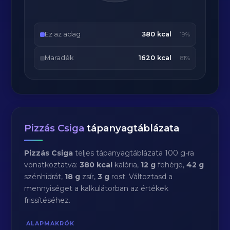
Ez az adag
380 kcal
19%
Maradék
1620 kcal
81%
Pizzás Csiga
tápanyagtáblázata
Pizzás Csiga
teljes tápanyagtáblázata 100 g-ra
vonatkoztatva:
380 kcal
kalória,
12 g
fehérje,
42 g
szénhidrát,
18 g
zsír,
3 g
rost. Változtasd a
mennyiséget a kalkulátorban az értékek
frissítéséhez.
ALAPMAKRÓK