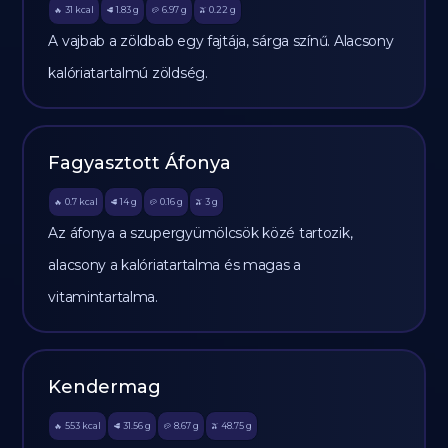
31
kcal
1.83
g
6.97
g
0.22
g
🔥
🥩
🥔
🫒
A vajbab a zöldbab egy fajtája, sárga színű. Alacsony
kalóriatartalmú zöldség.
Fagyasztott Áfonya
0.7
kcal
14
g
0.16
g
3
g
🔥
🥩
🥔
🫒
Az áfonya a szupergyümölcsök közé tartozik,
alacsony a kalóriatartalma és magas a
vitamintartalma.
Kendermag
553
kcal
31.56
g
8.67
g
48.75
g
🔥
🥩
🥔
🫒