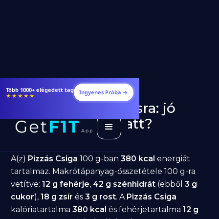
Étrendek, receptek és edzéstervek
Ingyenes Próba →
★★★★★
Pizzás Csiga fogyásra: jó
választás diéta alatt?
GetFIT App
Írta -
March 19, 2026
A(z)
Pizzás Csiga
100 g-ban
380 kcal
energiát
tartalmaz. Makrótápanyag-összetétele 100 g-ra
vetítve:
12 g fehérje
,
42 g szénhidrát
(ebből
3 g
cukor
),
18 g zsír
és
3 g rost
. A
Pizzás Csiga
kalóriatartalma
380 kcal
és fehérjetartalma
12 g