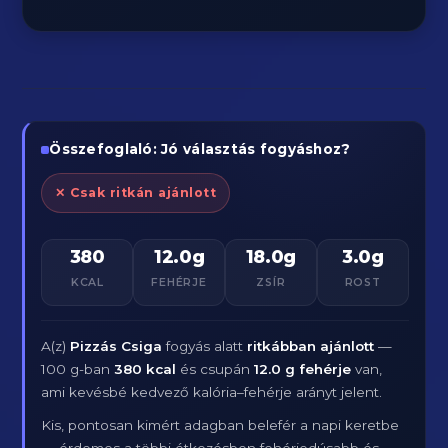
Összefoglaló: Jó választás fogyáshoz?
✕ Csak ritkán ajánlott
380
12.0g
18.0g
3.0g
KCAL
FEHÉRJE
ZSÍR
ROST
A(z)
Pizzás Csiga
fogyás alatt
ritkábban ajánlott
—
100 g-ban
380 kcal
és csupán
12.0 g fehérje
van,
ami kevésbé kedvező kalória–fehérje arányt jelent.
Kis, pontosan kimért adagban belefér a napi keretbe