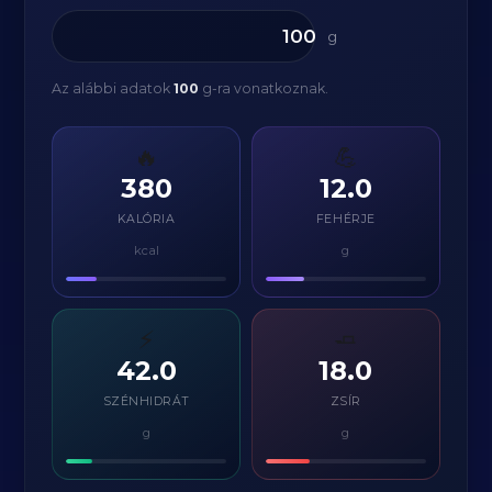
g
Az alábbi adatok
100
g-ra vonatkoznak.
🔥
💪
380
12.0
KALÓRIA
FEHÉRJE
kcal
g
⚡
🧈
42.0
18.0
SZÉNHIDRÁT
ZSÍR
g
g