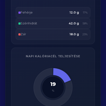
Fehérje
12.0 g
17%
Szénhidrát
42.0 g
58%
Zsír
18.0 g
25%
NAPI KALÓRIACÉL TELJESÍTÉSE
19
%