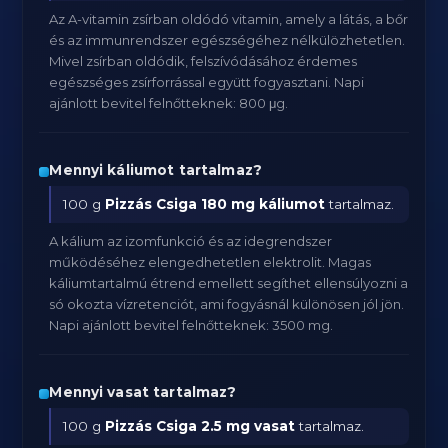
Az A-vitamin zsírban oldódó vitamin, amely a látás, a bőr
és az immunrendszer egészségéhez nélkülözhetetlen.
Mivel zsírban oldódik, felszívódásához érdemes
egészséges zsírforrással együtt fogyasztani. Napi
ajánlott bevitel felnőtteknek: 800 μg.
Mennyi káliumot tartalmaz?
100 g
Pizzás Csiga
180 mg káliumot
tartalmaz.
A kálium az izomfunkció és az idegrendszer
működéséhez elengedhetetlen elektrolit. Magas
káliumtartalmú étrend emellett segíthet ellensúlyozni a
só okozta vízretenciót, ami fogyásnál különösen jól jön.
Napi ajánlott bevitel felnőtteknek: 3500 mg.
Mennyi vasat tartalmaz?
100 g
Pizzás Csiga
2.5 mg vasat
tartalmaz.