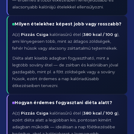
— érdemes a többi étkezésben fehérjedúsabb és
alacsonyabb kalóriájú ételekkel ellensúlyozni.
Milyen ételekhez képest jobb vagy rosszabb?
A(z)
Pizzás Csiga
kalóriasűrű étel (
380 kcal / 100 g
),
ami lényegesen több, mint az átlagos zöldségek,
fehér húsok vagy alacsony zsírtartalmú tejtermékek.
Diéta alatt kisebb adagban fogyasztható, mint a
legtöbb sovány étel — de zsírban és kalóriában jóval
gazdagabb, mint pl. a főtt zöldségek vagy a sovány
húsok, ezért érdemes a nap kalóriadúsabb
étkezéseiben tervezni.
Hogyan érdemes fogyasztani diéta alatt?
A(z)
Pizzás Csiga
kalóriasűrű étel (
380 kcal / 100 g
),
ezért diéta alatt a legjobban kis, pontosan kimért
adagban működik — ideálisan a nap főétkezésébe
beépítve, ahol a kalóriakeret a legnagyobb.