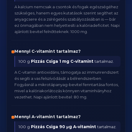
A kalcium nemcsak a csontok és fogak egészségéhez
szükséges, hanem egyes kutatások szerint segíthet az
anyagcsere és a zsírégetés szabályozásában is — bár
ez önmagában nem helyettesíti a kalóriadeficitet. Napi
ajánlott bevitel felnőtteknek: 1000 mg.
Mennyi C-vitamint tartalmaz?
100 g
Pizzás Csiga
1 mg C-vitamint
tartalmaz.
A C-vitamin antioxidáns, támogatja az immunrendszert
és segíti a vas felszívódását a bélrendszerben.
Fogyásnál a mikrotápanyag-bevitel fenntartása fontos,
mivel a kalóriakorlátozás könnyen vitaminhiányhoz
vezethet. Napi ajánlott bevitel: 80 mg.
Mennyi A-vitamint tartalmaz?
100 g
Pizzás Csiga
90 μg A-vitamint
tartalmaz.