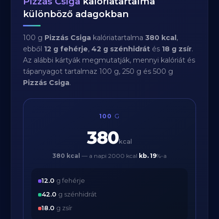
Pizzás Csiga
kalóriatartalma
különböző adagokban
100 g
Pizzás Csiga
kalóriatartalma
380 kcal
,
ebből
12 g fehérje
,
42 g szénhidrát
és
18 g zsír
.
Az alábbi kártyák megmutatják, mennyi kalóriát és
tápanyagot tartalmaz 100 g, 250 g és 500 g
Pizzás Csiga
.
100
G
380
kcal
380 kcal
— a napi 2000 kcal
kb.
19
%-a
12.0
g fehérje
42.0
g szénhidrát
18.0
g zsír