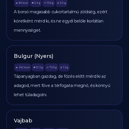
84
kcal
5.4
g
15.6
g
0.2
g
🔥
🥩
🥔
🫒
A borsó magasabb cukortartalmú zöldség, ezért
köretként mérd ki, és ne egyél belőle korlátlan
mennyiséget.
Bulgur (Nyers)
342
kcal
12.3
g
75.9
g
1.3
g
🔥
🥩
🥔
🫒
Tápanyagban gazdag, de főzés előtt mérd ki az
adagod, mert főve a térfogata megnő, és könnyű
lehet túladagolni.
Vajbab