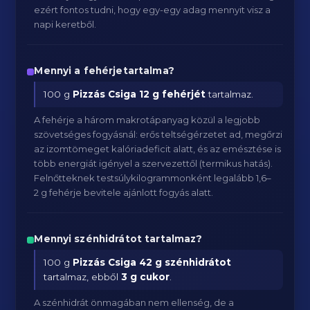
ezért fontos tudni, hogy egy-egy adag mennyit visz a
napi keretből.
Mennyi a fehérjetartalma?
100 g
Pizzás Csiga
12 g fehérjét
tartalmaz.
A fehérje a három makrotápanyag közül a legjobb
szövetséges fogyásnál: erős teltségérzetet ad, megőrzi
az izomtömeget kalóriadeficit alatt, és az emésztése is
több energiát igényel a szervezettől (termikus hatás).
Felnőtteknek testsúlykilogrammonként legalább 1,6–
2 g fehérje bevitele ajánlott fogyás alatt.
Mennyi szénhidrátot tartalmaz?
100 g
Pizzás Csiga
42 g szénhidrátot
tartalmaz, ebből
3 g cukor
.
A szénhidrát önmagában nem ellenség, de a