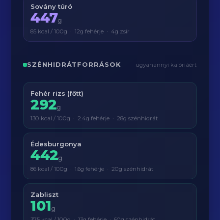
Sovány túró
447
g
85 kcal / 100g · 12g fehérje · 4g zsír
SZÉNHIDRÁTFORRÁSOK
ugyanannyi kalóriáért
Fehér rizs (főtt)
292
g
130 kcal / 100g · 2.4g fehérje · 28g szénhidrát
Édesburgonya
442
g
86 kcal / 100g · 1.6g fehérje · 20g szénhidrát
Zabliszt
101
g
375 kcal / 100g · 13g fehérje · 60g szénhidrát