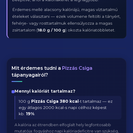
Érdemes mellé alacsony kalóriájú, magas víztartalmú
ételeket választani — ezek volumene feltölti a tányért,
fehérje- vagy rosttartalmuk ellensúlyozza a magas
zsírtartalom (
18.0 g / 100 g
) okozta kalóriatöbbletet.
Mit érdemes tudni a
Pizzás Csiga
tápanyagairól?
Mennyi kalóriát tartalmaz?
100 g
Pizzás Csiga
380 kcal
-t tartalmaz — ez
egy átlagos 2000 kcal-s napi célhoz képest
kb.
19
%
.
A kalória az étrendben elfoglalt hely legfontosabb
mutatója: fogyáshoz napi kalóriadeficitre van szükség,