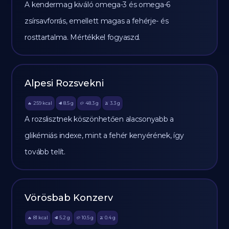
A kendermag kiváló omega-3 és omega-6
zsírsavforrás, emellett magas a fehérje- és
rosttartalma. Mértékkel fogyaszd.
Alpesi Rozsvekni
259
kcal
8.5
g
48.3
g
3.3
g
🔥
🥩
🥔
🫒
A rozslisztnek köszönhetően alacsonyabb a
glikémiás indexe, mint a fehér kenyérének, így
tovább telít.
Vörösbab Konzerv
81
kcal
5.2
g
10.5
g
0.4
g
🔥
🥩
🥔
🫒