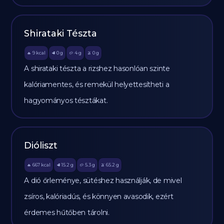
Shirataki Tészta
9
kcal
0
g
4
g
0
g
🔥
🥩
🥔
🫒
A shirataki tészta a rizshez hasonlóan szinte
kalóriamentes, és remekül helyettesítheti a
hagyományos tésztákat.
Dióliszt
667
kcal
15.2
g
5.3
g
65.2
g
🔥
🥩
🥔
🫒
A dió őrleménye, sütéshez használják, de mivel
zsíros, kalóriadús, és könnyen avasodik, ezért
érdemes hűtőben tárolni.