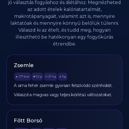
jó választás fogyáshoz és diétához. Megnézheted
az adott ételek kalóriatartalmát,
makrotápanyagait, valamint azt is, mennyire
laktatóak és mennyire könnyű belőlük túlenni.
Válaszd ki az ételt, és tudd meg, hogyan
illeszthető be hatékonyan egy fogyókúrás
étrendbe.
Zsemle
277
kcal
9.2
g
57.4
g
0
g
🔥
🥩
🥔
🫒
A sima fehér zsemle gyorsan felszívódó szénhidrát.
Válaszd a magvas vagy teljes kiőrlésű változatokat.
Főtt Borsó