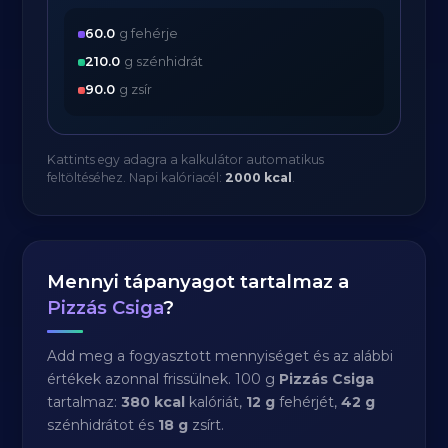
60.0
g fehérje
210.0
g szénhidrát
90.0
g zsír
Kattints egy adagra a kalkulátor automatikus
feltöltéséhez. Napi kalóriacél:
2000 kcal
.
Mennyi tápanyagot tartalmaz a
Pizzás Csiga
?
Add meg a fogyasztott mennyiséget és az alábbi
értékek azonnal frissülnek. 100 g
Pizzás Csiga
tartalmaz:
380 kcal
kalóriát,
12 g
fehérjét,
42 g
szénhidrátot és
18 g
zsírt.