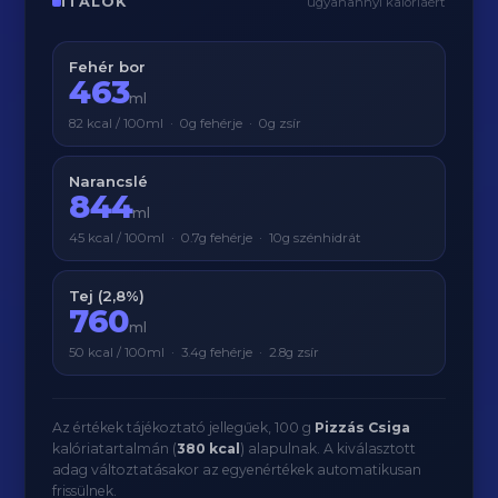
ITALOK
ugyanannyi kalóriáért
Fehér bor
463
ml
82 kcal / 100ml · 0g fehérje · 0g zsír
Narancslé
844
ml
45 kcal / 100ml · 0.7g fehérje · 10g szénhidrát
Tej (2,8%)
760
ml
50 kcal / 100ml · 3.4g fehérje · 2.8g zsír
Az értékek tájékoztató jellegűek, 100 g
Pizzás Csiga
kalóriatartalmán (
380 kcal
) alapulnak. A kiválasztott
adag változtatásakor az egyenértékek automatikusan
frissülnek.