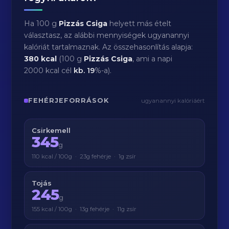
Ha 100 g
Pizzás Csiga
helyett más ételt
választasz, az alábbi mennyiségek ugyanannyi
kalóriát tartalmaznak. Az összehasonlítás alapja:
380 kcal
(100 g
Pizzás Csiga
, ami a napi
2000 kcal cél
kb.
19
%-a).
FEHÉRJEFORRÁSOK
ugyanannyi kalóriáért
Csirkemell
345
g
110 kcal / 100g · 23g fehérje · 1g zsír
Tojás
245
g
155 kcal / 100g · 13g fehérje · 11g zsír