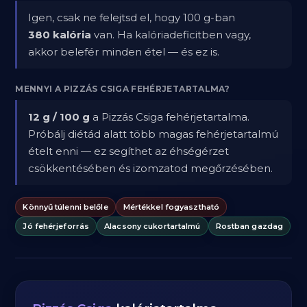
Igen, csak ne felejtsd el, hogy 100 g-ban
380 kalória
van. Ha kalóriadeficitben vagy,
akkor belefér minden étel — és ez is.
MENNYI A PIZZÁS CSIGA FEHÉRJETARTALMA?
12 g / 100 g
a Pizzás Csiga fehérjetartalma.
Próbálj diétád alatt több magas fehérjetartalmú
ételt enni — ez segíthet az éhségérzet
csökkentésében és izomzatod megőrzésében.
Könnyű túlenni belőle
Mértékkel fogyasztható
Jó fehérjeforrás
Alacsony cukortartalmú
Rostban gazdag