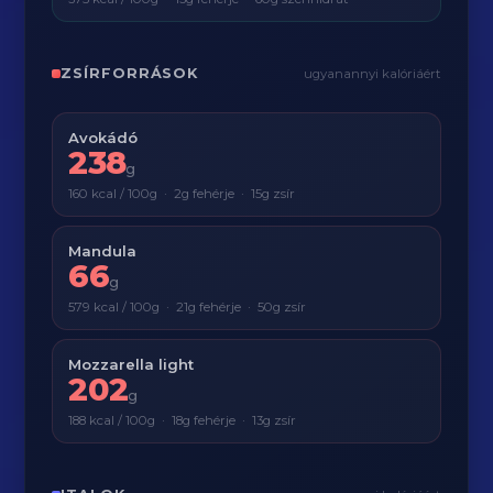
ZSÍRFORRÁSOK
ugyanannyi kalóriáért
Avokádó
238
g
160 kcal / 100g · 2g fehérje · 15g zsír
Mandula
66
g
579 kcal / 100g · 21g fehérje · 50g zsír
Mozzarella light
202
g
188 kcal / 100g · 18g fehérje · 13g zsír