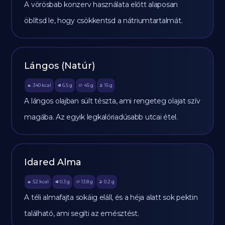
A vörösbab konzerv használata előtt alaposan
öblítsd le, hogy csökkentsd a nátriumtartalmát.
Lángos (Natúr)
340
kcal
6.5
g
45
g
15
g
🔥
🥩
🥔
🫒
A lángos olajban sült tészta, ami rengeteg olajat szív
magába. Az egyik legkalóriadúsabb utcai étel.
Idared Alma
52
kcal
0.3
g
13.8
g
0.2
g
🔥
🥩
🥔
🫒
A téli almafajta sokáig eláll, és a héja alatt sok pektin
található, ami segíti az emésztést.