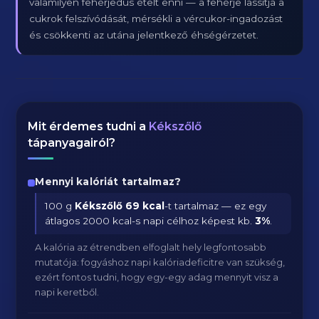
valamilyen fehérjedús ételt enni — a fehérje lassítja a
cukrok felszívódását, mérsékli a vércukor-ingadozást
és csökkenti az utána jelentkező éhségérzetet.
Mit érdemes tudni a
Kékszőlő
tápanyagairól?
Mennyi kalóriát tartalmaz?
100 g
Kékszőlő
69 kcal
-t tartalmaz — ez egy
átlagos 2000 kcal-s napi célhoz képest kb.
3
%
.
A kalória az étrendben elfoglalt hely legfontosabb
mutatója: fogyáshoz napi kalóriadeficitre van szükség,
ezért fontos tudni, hogy egy-egy adag mennyit visz a
napi keretből.