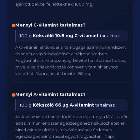
ajánlott bevitel felnőtteknek: 1000 mg.
Mennyi C-vitamint tartalmaz?
100 g
Kékszőlő
10.8 mg C-vitamint
tartalmaz.
A C-vitamin antioxidáns, támogatja az immunrendszert
és segíti a vas felszívódását a bélrendszerben.
Fogyásnál a mikrotápanyag-bevitel fenntartása fontos,
mivel a kalóriakorlátozás könnyen vitaminhiányhoz
vezethet. Napi ajánlott bevitel: 80 mg.
Mennyi A-vitamint tartalmaz?
100 g
Kékszőlő
66 μg A-vitamint
tartalmaz.
Az A-vitamin zsírban oldódó vitamin, amely a látás, a bőr
és az immunrendszer egészségéhez nélkülözhetetlen.
Mivel zsírban oldódik, felszívódásához érdemes
egészséges zsírforrással együtt fogyasztani. Napi