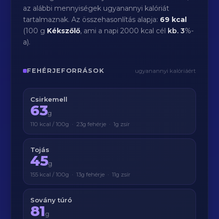
az alábbi mennyiségek ugyanannyi kalóriát
tartalmaznak. Az összehasonlítás alapja:
69 kcal
(100 g
Kékszőlő
, ami a napi 2000 kcal cél
kb.
3
%-
a).
FEHÉRJEFORRÁSOK
ugyanannyi kalóriáért
Csirkemell
63
g
110 kcal / 100g · 23g fehérje · 1g zsír
Tojás
45
g
155 kcal / 100g · 13g fehérje · 11g zsír
Sovány túró
81
g