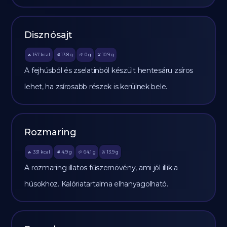
Disznósajt
157
kcal
13.8
g
0
g
10.9
g
🔥
🥩
🥔
🫒
A fejhúsból és zselatinból készült hentesáru zsíros
lehet, ha zsírosabb részek is kerülnek bele.
Rozmaring
331
kcal
4.9
g
64.1
g
13.9
g
🔥
🥩
🥔
🫒
A rozmaring illatos fűszernövény, ami jól illik a
húsokhoz. Kalóriatartalma elhanyagolható.