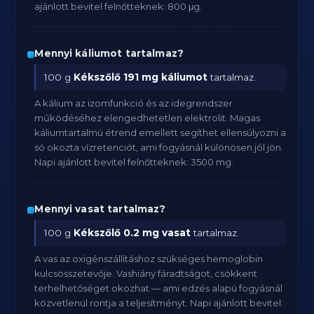
ajánlott bevitel felnőtteknek: 800 μg.
Mennyi káliumot tartalmaz?
100 g
Kékszőlő
191 mg káliumot
tartalmaz.
A kálium az izomfunkció és az idegrendszer
működéséhez elengedhetetlen elektrolit. Magas
káliumtartalmú étrend emellett segíthet ellensúlyozni a
só okozta vízretenciót, ami fogyásnál különösen jól jön.
Napi ajánlott bevitel felnőtteknek: 3500 mg.
Mennyi vasat tartalmaz?
100 g
Kékszőlő
0.2 mg vasat
tartalmaz.
A vas az oxigénszállításhoz szükséges hemoglobin
kulcsösszetevője. Vashiány fáradtságot, csökkent
terhelhetőséget okozhat — ami edzés alapú fogyásnál
közvetlenül rontja a teljesítményt. Napi ajánlott bevitel: