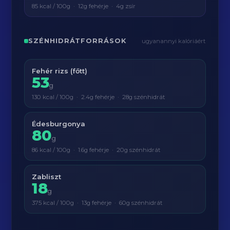
85 kcal / 100g · 12g fehérje · 4g zsír
SZÉNHIDRÁTFORRÁSOK
ugyanannyi kalóriáért
Fehér rizs (főtt)
53
g
130 kcal / 100g · 2.4g fehérje · 28g szénhidrát
Édesburgonya
80
g
86 kcal / 100g · 1.6g fehérje · 20g szénhidrát
Zabliszt
18
g
375 kcal / 100g · 13g fehérje · 60g szénhidrát