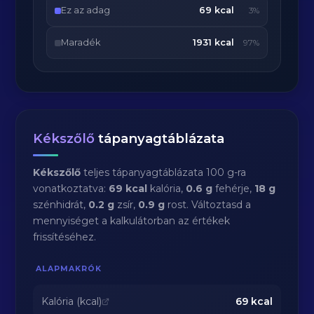
Ez az adag
69 kcal
3%
Maradék
1931 kcal
97%
Kékszőlő
tápanyagtáblázata
Kékszőlő
teljes tápanyagtáblázata 100 g-ra
vonatkoztatva:
69 kcal
kalória,
0.6 g
fehérje,
18 g
szénhidrát,
0.2 g
zsír,
0.9 g
rost. Változtasd a
mennyiséget a kalkulátorban az értékek
frissítéséhez.
ALAPMAKRÓK
Kalória (kcal)
69
kcal