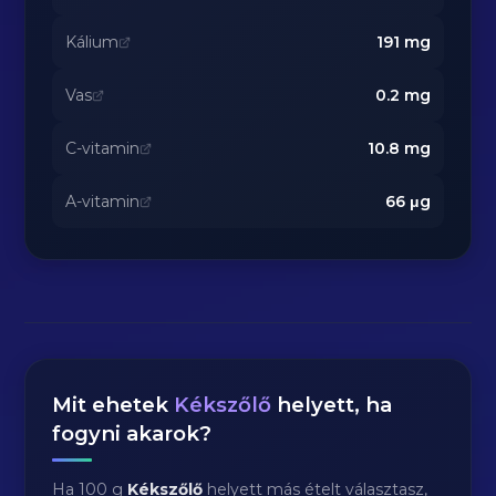
Kálium
191
mg
Vas
0.2
mg
C-vitamin
10.8
mg
A-vitamin
66
μg
Mit ehetek
Kékszőlő
helyett, ha
fogyni akarok?
Ha 100 g
Kékszőlő
helyett más ételt választasz,