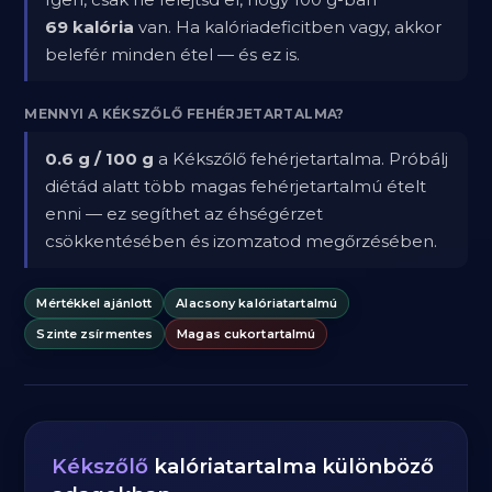
69 kalória
van. Ha kalóriadeficitben vagy, akkor
belefér minden étel — és ez is.
MENNYI A KÉKSZŐLŐ FEHÉRJETARTALMA?
0.6 g / 100 g
a Kékszőlő fehérjetartalma. Próbálj
diétád alatt több magas fehérjetartalmú ételt
enni — ez segíthet az éhségérzet
csökkentésében és izomzatod megőrzésében.
Mértékkel ajánlott
Alacsony kalóriatartalmú
Szinte zsírmentes
Magas cukortartalmú
Kékszőlő
kalóriatartalma különböző