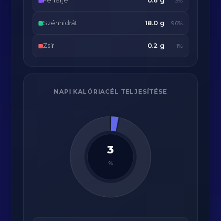
Fehérje
0.6 g
3%
Szénhidrát
18.0 g
96%
Zsír
0.2 g
1%
NAPI KALÓRIACÉL TELJESÍTÉSE
3
%