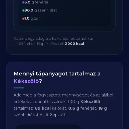
3.0
g fehérje
90.0
g szénhidrát
1.0
g zsír
Kattints egy adagra a kalkulátor automatikus
feltöltéséhez. Napi kalóriacél:
2000 kcal
.
Mennyi tápanyagot tartalmaz a
Kékszőlő
?
Add meg a fogyasztott mennyiséget és az alábbi
értékek azonnal frissülnek. 100 g
Kékszőlő
tartalmaz:
69 kcal
kalóriát,
0.6 g
fehérjét,
18 g
szénhidrátot és
0.2 g
zsírt.