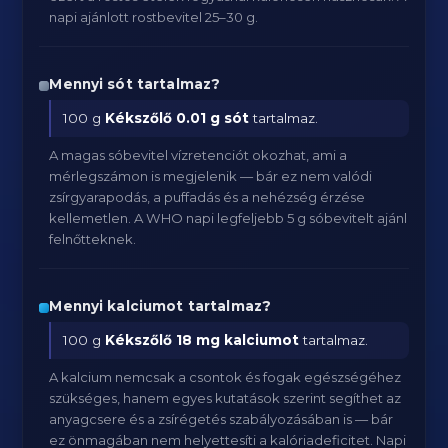
napi ajánlott rostbevitel 25–30 g.
Mennyi sót tartalmaz?
100 g
Kékszőlő
0.01 g sót
tartalmaz.
A magas sóbevitel vízretenciót okozhat, ami a
mérlegszámon is megjelenik — bár ez nem valódi
zsírgyarapodás, a puffadás és a nehézség érzése
kellemetlen. A WHO napi legfeljebb 5 g sóbevitelt ajánl
felnőtteknek.
Mennyi kalciumot tartalmaz?
100 g
Kékszőlő
18 mg kalciumot
tartalmaz.
A kalcium nemcsak a csontok és fogak egészségéhez
szükséges, hanem egyes kutatások szerint segíthet az
anyagcsere és a zsírégetés szabályozásában is — bár
ez önmagában nem helyettesíti a kalóriadeficitet. Napi