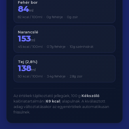
Fehér bor
84
ml
82 kcal / 100ml · 0g fehérje · 0g zsír
Narancslé
153
ml
45 kcal / 100ml · 0.7g fehérje · 10g szénhidrát
Tej (2,8%)
138
ml
50 kcal / 100ml · 3.4g fehérje · 2.8g zsír
Az értékek tájékoztató jellegűek, 100 g
Kékszőlő
kalóriatartalmán (
69 kcal
) alapulnak. A kiválasztott
adag változtatásakor az egyenértékek automatikusan
frissülnek.