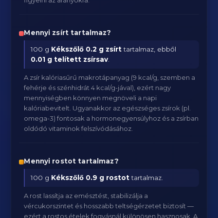
figyelni az arányokra.
Mennyi zsírt tartalmaz?
100 g
Kékszőlő
0.2 g zsírt
tartalmaz, ebből
0.01 g telített zsírsav
.
A zsír kalóriasűrű makrotápanyag (9 kcal/g, szemben a
fehérje és szénhidrát 4 kcal/g-jával), ezért nagy
mennyiségben könnyen megnöveli a napi
kalóriabevitelt. Ugyanakkor az egészséges zsírok (pl.
omega-3) fontosak a hormonegyensúlyhoz és a zsírban
oldódó vitaminok felszívódásához.
Mennyi rostot tartalmaz?
100 g
Kékszőlő
0.9 g rostot
tartalmaz.
A rost lassítja az emésztést, stabilizálja a
vércukorszintet és hosszabb teltségérzetet biztosít —
ezért a rostos ételek fogyásnál különösen hasznosak. A