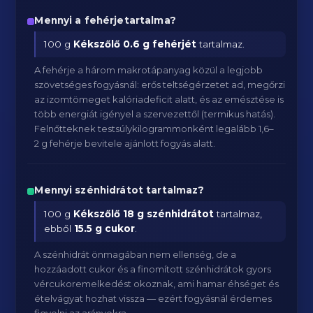
Mennyi a fehérjetartalma?
100 g
Kékszőlő
0.6 g fehérjét
tartalmaz.
A fehérje a három makrotápanyag közül a legjobb
szövetséges fogyásnál: erős teltségérzetet ad, megőrzi
az izomtömeget kalóriadeficit alatt, és az emésztése is
több energiát igényel a szervezettől (termikus hatás).
Felnőtteknek testsúlykilogrammonként legalább 1,6–
2 g fehérje bevitele ajánlott fogyás alatt.
Mennyi szénhidrátot tartalmaz?
100 g
Kékszőlő
18 g szénhidrátot
tartalmaz,
ebből
15.5 g cukor
.
A szénhidrát önmagában nem ellenség, de a
hozzáadott cukor és a finomított szénhidrátok gyors
vércukoremelkedést okoznak, ami hamar éhséget és
ételvágyat hozhat vissza — ezért fogyásnál érdemes