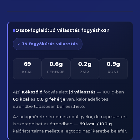
Összefoglaló: Jó választás fogyáshoz?
✓ Jó fogyókúrás választás
69
0.6g
0.2g
0.9g
KCAL
FEHÉRJE
ZSÍR
ROST
A(z)
Kékszőlő
fogyás alatt
jó választás
— 100 g-ban
69 kcal
és
0.6 g fehérje
van, kalóriadeficites
étrendbe tudatosan beilleszthető.
Az adagméretre érdemes odafigyelni, de napi szinten
is szerepelhet az étrendben —
69 kcal / 100 g
kalóriatartalma mellett a legtöbb napi keretbe belefér.