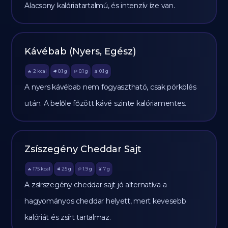
Alacsony kalóriatartalmú, és intenzív íze van.
Kávébab (Nyers, Egész)
2
kcal
0.1
g
0.1
g
0.1
g
🔥
🥩
🥔
🫒
A nyers kávébab nem fogyasztható, csak pörkölés
után. A belőle főzött kávé szinte kalóriamentes.
Zsíszegény Cheddar Sajt
175
kcal
25
g
1.9
g
7
g
🔥
🥩
🥔
🫒
A zsírszegény cheddar sajt jó alternatíva a
hagyományos cheddar helyett, mert kevesebb
kalóriát és zsírt tartalmaz.