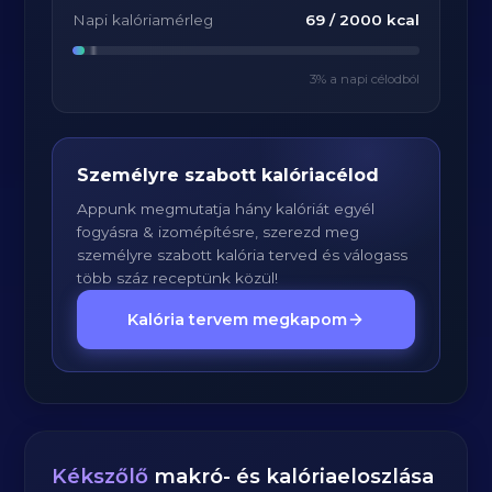
Napi kalóriamérleg
69
/
2000
kcal
3
% a napi célodból
Személyre szabott kalóriacélod
Appunk megmutatja hány kalóriát egyél
fogyásra & izomépítésre, szerezd meg
személyre szabott kalória terved és válogass
több száz receptünk közül!
Kalória tervem megkapom
Kékszőlő
makró- és kalóriaeloszlása