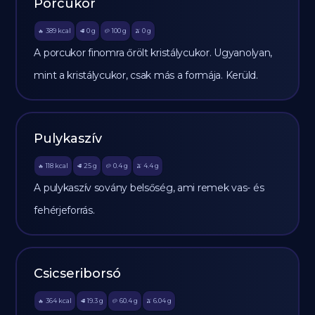
Porcukor
389
kcal
0
g
100
g
0
g
🔥
🥩
🥔
🫒
A porcukor finomra őrölt kristálycukor. Ugyanolyan,
mint a kristálycukor, csak más a formája. Kerüld.
Pulykaszív
118
kcal
25
g
0.4
g
4.4
g
🔥
🥩
🥔
🫒
A pulykaszív sovány belsőség, ami remek vas- és
fehérjeforrás.
Csicseriborsó
364
kcal
19.3
g
60.4
g
6.04
g
🔥
🥩
🥔
🫒