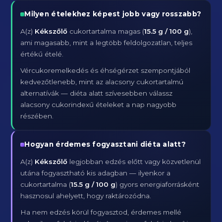
Milyen ételekhez képest jobb vagy rosszabb?
A(z)
Kékszőlő
cukortartalma magas (
15.5 g / 100 g
),
ami magasabb, mint a legtöbb feldolgozatlan, teljes
értékű ételé.
Vércukoremelkedés és éhségérzet szempontjából
kedvezőtlenebb, mint az alacsony cukortartalmú
alternatívák — diéta alatt szívesebben válassz
alacsony cukorindexű ételeket a nap nagyobb
részében.
Hogyan érdemes fogyasztani diéta alatt?
A(z)
Kékszőlő
legjobban edzés előtt vagy közvetlenül
utána fogyasztható kis adagban — ilyenkor a
cukortartalma (
15.5 g / 100 g
) gyors energiaforrásként
hasznosul ahelyett, hogy raktározódna.
Ha nem edzés körül fogyasztod, érdemes mellé