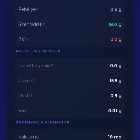
Fehérje
0.6
g
Szénhidrát
18.0
g
Zsír
0.2
g
RÉSZLETES ÉRTÉKEK
Telített zsírsav
0.0
g
Cukor
15.5
g
Rost
0.9
g
Só
0.01
g
ÁSVÁNYOK & VITAMINOK
Kalcium
18
mg