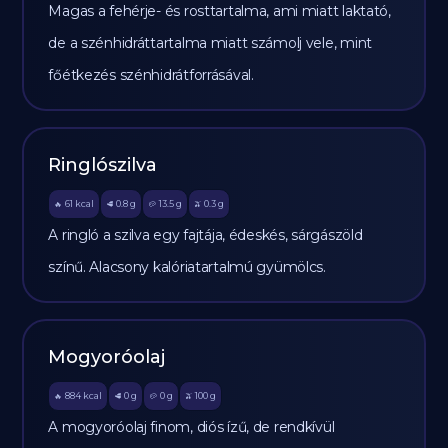
Magas a fehérje- és rosttartalma, ami miatt laktató,
de a szénhidráttartalma miatt számolj vele, mint
főétkezés szénhidrátforrásával.
Ringlószilva
61
kcal
0.8
g
13.5
g
0.3
g
🔥
🥩
🥔
🫒
A ringló a szilva egy fajtája, édeskés, sárgászöld
színű. Alacsony kalóriatartalmú gyümölcs.
Mogyoróolaj
884
kcal
0
g
0
g
100
g
🔥
🥩
🥔
🫒
A mogyoróolaj finom, diós ízű, de rendkívül