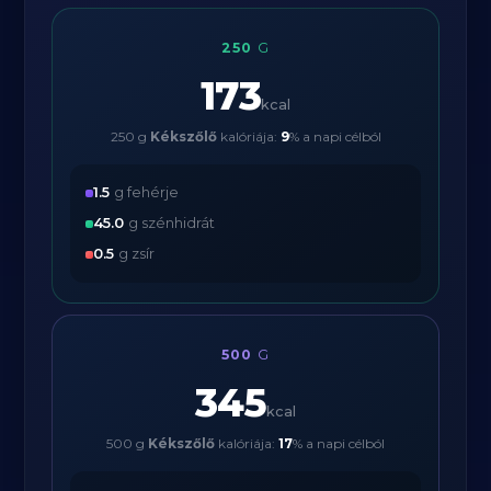
250
G
173
kcal
250 g
Kékszőlő
kalóriája:
9
% a napi célból
1.5
g fehérje
45.0
g szénhidrát
0.5
g zsír
500
G
345
kcal
500 g
Kékszőlő
kalóriája:
17
% a napi célból