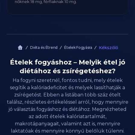
nőknek 18 mg, férfiaknak 10 mg.
Kékszőlő
Diéta és Étrend
Ételek Fogyásra
Ételek fogyáshoz – Melyik étel jó
diétához és zsírégetéshez?
Ha fogyni szeretnél, fontos tudni, mely ételek
segítik a kalóriadeficitet és melyek lassíthatják a
zsírégetést. Ebben a listában több száz ételt
találsz, részletes értékeléssel arról, hogy mennyire
jó választás fogyáshoz és diétához. Megnézheted
az adott ételek kalóriatartalmát,
makrotápanyagait, valamint azt is, mennyire
laktatóak és mennyire könnyű belőlük túlenni.