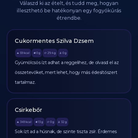
Válaszd ki az ételt, és tudd meg, hogyan
illeszthető be hatékonyan egy fogyókúrás
étrendbe.
Cukormentes Szilva Dzsem
59
kcal
0
g
29.4
g
0
g
🔥
🥩
🥔
🫒
Gyümölcsös ízt adhat a reggelihez, de olvasd el az
összetevőket, mert lehet, hogy más édesítőszert
tartalmaz.
Csirkebőr
349
kcal
13
g
0
g
32
g
🔥
🥩
🥔
🫒
Sok ízt ad a húsnak, de szinte tiszta zsír. Érdemes