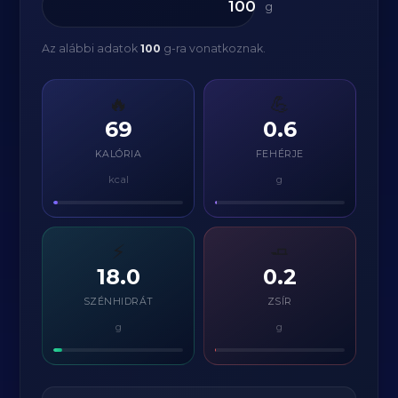
g
Az alábbi adatok
100
g-ra vonatkoznak.
🔥
💪
69
0.6
KALÓRIA
FEHÉRJE
kcal
g
⚡
🧈
18.0
0.2
SZÉNHIDRÁT
ZSÍR
g
g