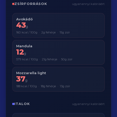
ZSÍRFORRÁSOK
ugyanannyi kalóriáért
Avokádó
43
g
160 kcal / 100g · 2g fehérje · 15g zsír
Mandula
12
g
579 kcal / 100g · 21g fehérje · 50g zsír
Mozzarella light
37
g
188 kcal / 100g · 18g fehérje · 13g zsír
ITALOK
ugyanannyi kalóriáért