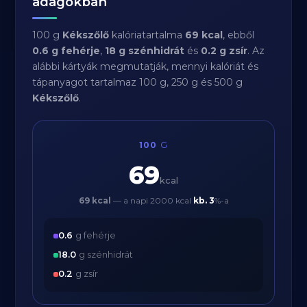
adagokban
100 g
Kékszőlő
kalóriatartalma
69 kcal
, ebből
0.6 g fehérje
,
18 g szénhidrát
és
0.2 g zsír
. Az
alábbi kártyák megmutatják, mennyi kalóriát és
tápanyagot tartalmaz 100 g, 250 g és 500 g
Kékszőlő
.
100
G
69
kcal
69 kcal
— a napi 2000 kcal
kb.
3
%-a
0.6
g fehérje
18.0
g szénhidrát
0.2
g zsír