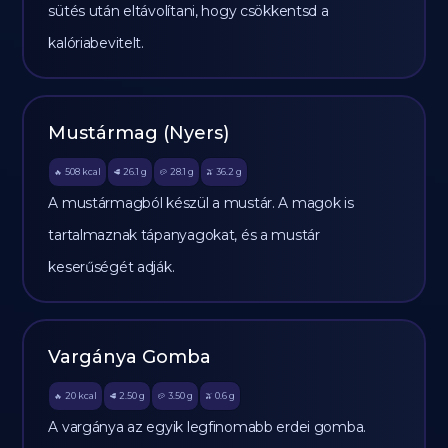
sütés után eltávolítani, hogy csökkentsd a
kalóriabevitelt.
Mustármag (Nyers)
508
kcal
26.1
g
28.1
g
36.2
g
🔥
🥩
🥔
🫒
A mustármagból készül a mustár. A magok is
tartalmaznak tápanyagokat, és a mustár
keserűségét adják.
Vargánya Gomba
20
kcal
2.50
g
3.50
g
0.6
g
🔥
🥩
🥔
🫒
A vargánya az egyik legfinomabb erdei gomba.