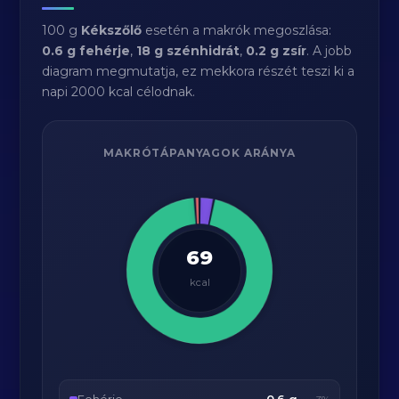
100 g
Kékszőlő
esetén a makrók megoszlása:
0.6 g fehérje
,
18 g szénhidrát
,
0.2 g zsír
. A jobb
diagram megmutatja, ez mekkora részét teszi ki a
napi 2000 kcal célodnak.
MAKRÓTÁPANYAGOK ARÁNYA
69
kcal