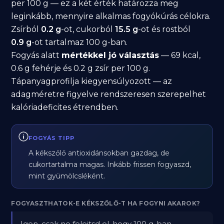
per 100 g — ez a két érték határozza meg
leginkább, mennyire alkalmas fogyókúrás célokra.
Zsírból
0.2 g
-ot, cukorból
15.5 g
-ot és rostból
0.9 g
-ot tartalmaz 100 g-ban.
Fogyás alatt
mértékkel jó választás
— 69 kcal,
0.6 g fehérje és 0.2 g zsír per 100 g.
Tápanyagprofilja kiegyensúlyozott — az
adagméretre figyelve rendszeresen szerepelhet
kalóriadeficites étrendben.
FOGYÁS TIPP
A kékszőlő antioxidánsokban gazdag, de
cukortartalma magas. Inkább frissen fogyaszd,
mint gyümölcsléként.
FOGYASZTHATOK-E KÉKSZŐLŐ-T HA FOGYNI AKAROK?
Igen, csak ne felejtsd el, hogy 100 g-ban