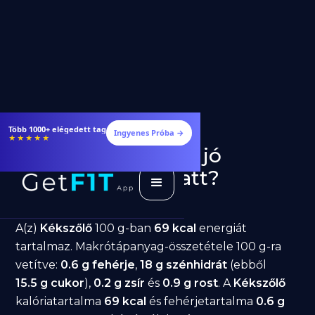
Több 1000+ elégedett tag
Ingyenes Próba →
★★★★★
Kékszőlő fogyásra: jó
választás diéta alatt?
GetFIT App
Írta -
March 19, 2026
A(z)
Kékszőlő
100 g-ban
69 kcal
energiát
tartalmaz. Makrótápanyag-összetétele 100 g-ra
vetítve:
0.6 g fehérje
,
18 g szénhidrát
(ebből
15.5 g cukor
),
0.2 g zsír
és
0.9 g rost
. A
Kékszőlő
kalóriatartalma
69 kcal
és fehérjetartalma
0.6 g