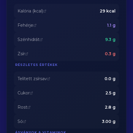
Kalória (kcal)
29
kcal
Fehérje
1.1
g
Szénhidrát
9.3
g
Zsír
0.3
g
RÉSZLETES ÉRTÉKEK
Telített zsírsav
0.0
g
Cukor
2.5
g
Rost
2.8
g
Só
3.00
g
ÁSVÁNYOK & VITAMINOK