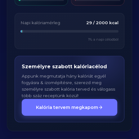
Napi kalóriamérleg
29
/
2000
kcal
1
% a napi célodból
Személyre szabott kalóriacélod
Appunk megmutatja hány kalóriát egyél
fogyásra & izomépítésre, szerezd meg
személyre szabott kalória terved és válogass
több száz receptünk közül!
Kalória tervem megkapom