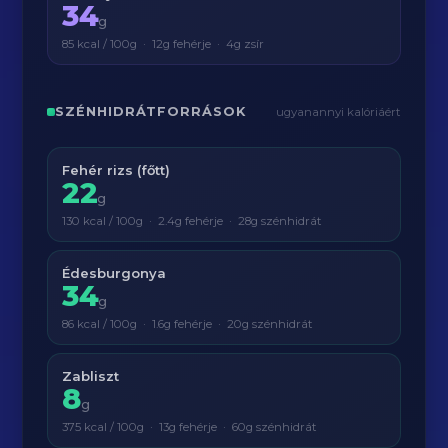
34
g
85 kcal / 100g · 12g fehérje · 4g zsír
SZÉNHIDRÁTFORRÁSOK
ugyanannyi kalóriáért
Fehér rizs (főtt)
22
g
130 kcal / 100g · 2.4g fehérje · 28g szénhidrát
Édesburgonya
34
g
86 kcal / 100g · 1.6g fehérje · 20g szénhidrát
Zabliszt
8
g
375 kcal / 100g · 13g fehérje · 60g szénhidrát