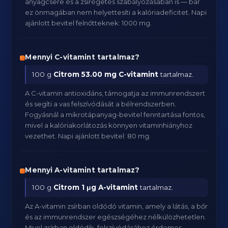
anyagcsere és a zsírégetés szabályozásában is — bár
ez önmagában nem helyettesíti a kalóriadeficitet. Napi
ajánlott bevitel felnőtteknek: 1000 mg.
Mennyi C-vitamint tartalmaz?
100 g
Citrom
53.00 mg C-vitamint
tartalmaz.
A C-vitamin antioxidáns, támogatja az immunrendszert
és segíti a vas felszívódását a bélrendszerben.
Fogyásnál a mikrotápanyag-bevitel fenntartása fontos,
mivel a kalóriakorlátozás könnyen vitaminhiányhoz
vezethet. Napi ajánlott bevitel: 80 mg.
Mennyi A-vitamint tartalmaz?
100 g
Citrom
1 μg A-vitamint
tartalmaz.
Az A-vitamin zsírban oldódó vitamin, amely a látás, a bőr
és az immunrendszer egészségéhez nélkülözhetetlen.
Mivel zsírban oldódik, felszívódásához érdemes