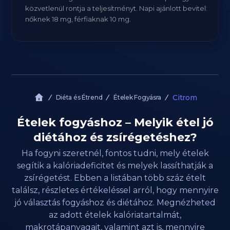
közvetlenül rontja a teljesítményt. Napi ajánlott bevitel:
nőknek 18 mg, férfiaknak 10 mg.
Citrom
Diéta és Étrend
Ételek Fogyásra
Ételek fogyáshoz – Melyik étel jó
diétához és zsírégetéshez?
Ha fogyni szeretnél, fontos tudni, mely ételek
segítik a kalóriadeficitet és melyek lassíthatják a
zsírégetést. Ebben a listában több száz ételt
találsz, részletes értékeléssel arról, hogy mennyire
jó választás fogyáshoz és diétához. Megnézheted
az adott ételek kalóriatartalmát,
makrotápanyagait, valamint azt is, mennyire