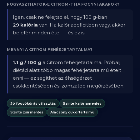
FOGYASZTHATOK-E CITROM-T HA FOGYNI AKAROK?
Igen, csak ne felejtsd el, hogy 100 g-ban
29 kalória
van. Ha kalóriadeficitben vagy, akkor
belefér minden étel — és ez is.
MENNYI A CITROM FEHÉRJETARTALMA?
1.1 g / 100 g
a Citrom fehérjetartalma. Próbálj
diétád alatt több magas fehérjetartalmú ételt
enni — ez segíthet az éhségérzet
csökkentésében és izomzatod megőrzésében.
Jó fogyókúrás választás
Szinte kalóriamentes
Szinte zsírmentes
Alacsony cukortartalmú