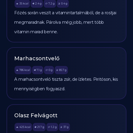
35
kcal
2.4
g
7.2
g
0.4
g
🔥
🥩
🥔
🫒
Főzés során veszít a vitamintartalmából, de a rostjai
megmaradnak. Párolva még jobb, mert több
vitamin marad benne.
Marhacsontvelő
786
kcal
7.1
g
0
g
85.7
g
🔥
🥩
🥔
🫒
A marhacsontvelő tiszta zsír, de ízletes. Piritóson, kis
mennyiségben fogyaszd.
Olasz Felvágott
425
kcal
21.7
g
1.2
g
37
g
🔥
🥩
🥔
🫒