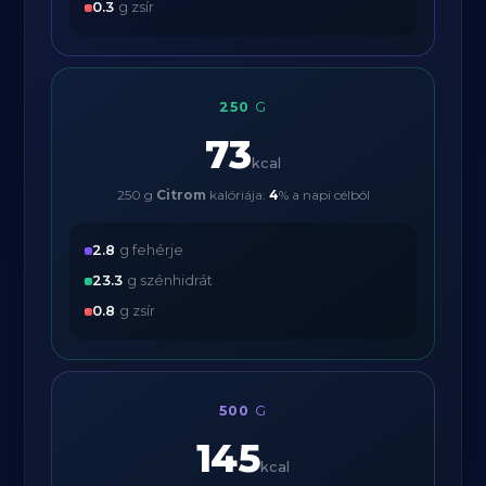
0.3
g zsír
250
G
73
kcal
250 g
Citrom
kalóriája:
4
% a napi célból
2.8
g fehérje
23.3
g szénhidrát
0.8
g zsír
500
G
145
kcal