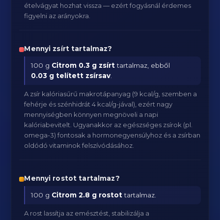
ételvágyat hozhat vissza — ezért fogyásnál érdemes
figyelni az arányokra.
Mennyi zsírt tartalmaz?
100 g
Citrom
0.3 g zsírt
tartalmaz, ebből
0.03 g telített zsírsav
.
A zsír kalóriasűrű makrotápanyag (9 kcal/g, szemben a
fehérje és szénhidrát 4 kcal/g-jával), ezért nagy
mennyiségben könnyen megnöveli a napi
kalóriabevitelt. Ugyanakkor az egészséges zsírok (pl.
omega-3) fontosak a hormonegyensúlyhoz és a zsírban
oldódó vitaminok felszívódásához.
Mennyi rostot tartalmaz?
100 g
Citrom
2.8 g rostot
tartalmaz.
A rost lassítja az emésztést, stabilizálja a