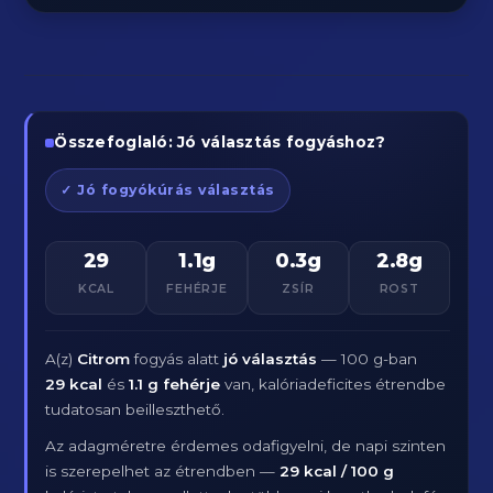
Összefoglaló: Jó választás fogyáshoz?
✓ Jó fogyókúrás választás
29
1.1g
0.3g
2.8g
KCAL
FEHÉRJE
ZSÍR
ROST
A(z)
Citrom
fogyás alatt
jó választás
— 100 g-ban
29 kcal
és
1.1 g fehérje
van, kalóriadeficites étrendbe
tudatosan beilleszthető.
Az adagméretre érdemes odafigyelni, de napi szinten
is szerepelhet az étrendben —
29 kcal / 100 g