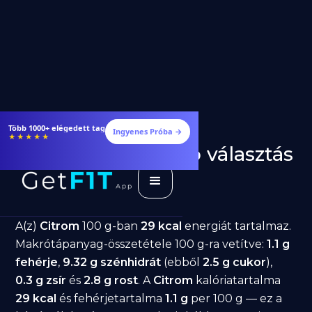
Több 1000+ elégedett tag
Ingyenes Próba →
★★★★★
Citrom fogyásra: jó választás
diéta alatt?
GetFIT App
Írta -
March 19, 2026
A(z)
Citrom
100 g-ban
29 kcal
energiát tartalmaz.
Makrótápanyag-összetétele 100 g-ra vetítve:
1.1 g
fehérje
,
9.32 g szénhidrát
(ebből
2.5 g cukor
),
0.3 g zsír
és
2.8 g rost
. A
Citrom
kalóriatartalma
29 kcal
és fehérjetartalma
1.1 g
per 100 g — ez a