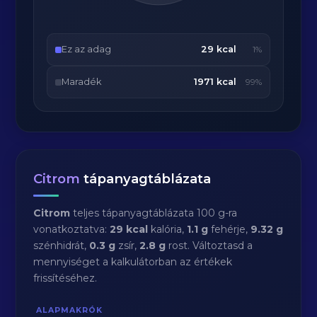
Ez az adag
29 kcal
1%
Maradék
1971 kcal
99%
Citrom
tápanyagtáblázata
Citrom
teljes tápanyagtáblázata 100 g-ra
vonatkoztatva:
29 kcal
kalória,
1.1 g
fehérje,
9.32 g
szénhidrát,
0.3 g
zsír,
2.8 g
rost. Változtasd a
mennyiséget a kalkulátorban az értékek
frissítéséhez.
ALAPMAKRÓK