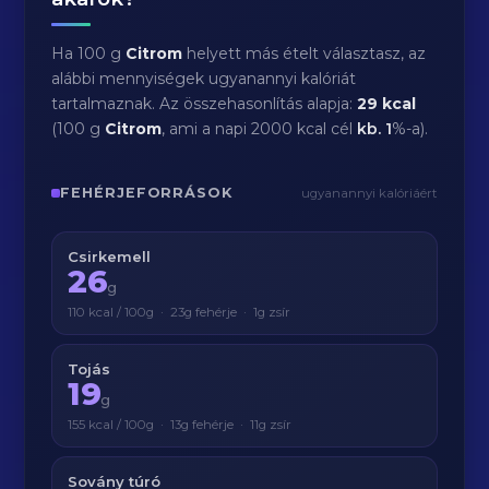
Ha 100 g
Citrom
helyett más ételt választasz, az
alábbi mennyiségek ugyanannyi kalóriát
tartalmaznak. Az összehasonlítás alapja:
29 kcal
(100 g
Citrom
, ami a napi 2000 kcal cél
kb.
1
%-a).
FEHÉRJEFORRÁSOK
ugyanannyi kalóriáért
Csirkemell
26
g
110 kcal / 100g · 23g fehérje · 1g zsír
Tojás
19
g
155 kcal / 100g · 13g fehérje · 11g zsír
Sovány túró