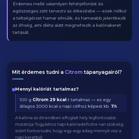
Érdemes mellé valamilyen fehérjeforrást és
egészséges zsírt tervezni az étkezésbe — ezek nélkül
a teltségérzet hamar elmúlik, és hamarabb jelentkezik
az éhség, ami diéta alatt megnehezíti a kalóriakeret
tartását.
Mit érdemes tudni a
Citrom
tápanyagairól?
Mennyi kalóriát tartalmaz?
100 g
Citrom
29 kcal
-t tartalmaz — ez egy
átlagos 2000 kcal-s napi célhoz képest kb.
1
%
.
A kalória az étrendben elfoglalt hely legfontosabb
mutatója: fogyáshoz napi kalóriadeficitre van szükség,
ezért fontos tudni, hogy egy-egy adag mennyit visz a
napi keretből.