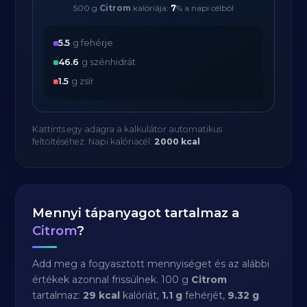
500 g
Citrom
kalóriája:
7
% a napi célból
5.5
g fehérje
46.6
g szénhidrát
1.5
g zsír
Kattints egy adagra a kalkulátor automatikus
feltöltéséhez. Napi kalóriacél:
2000 kcal
.
Mennyi tápanyagot tartalmaz a
Citrom
?
Add meg a fogyasztott mennyiséget és az alábbi
értékek azonnal frissülnek. 100 g
Citrom
tartalmaz:
29 kcal
kalóriát,
1.1 g
fehérjét,
9.32 g