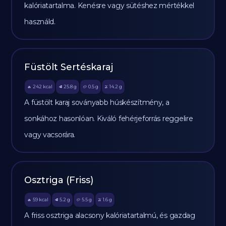
kalóriatartalma. Kenésre vagy sütéshez mértékkel
használd.
Füstölt Sertéskaraj
242
kcal
25.8
g
0.5
g
14.2
g
🔥
🥩
🥔
🫒
A füstölt karaj soványabb húskészítmény, a
sonkához hasonlóan. Kiváló fehérjeforrás reggelire
vagy vacsorára.
Osztriga (Friss)
59
kcal
5.2
g
5.5
g
1.6
g
🔥
🥩
🥔
🫒
A friss osztriga alacsony kalóriatartalmú, és gazdag