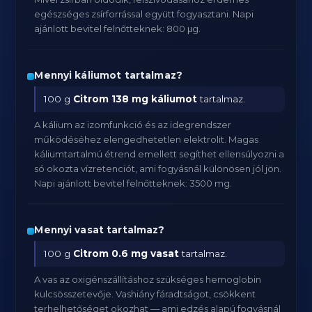
egészséges zsírforrással együtt fogyasztani. Napi
ajánlott bevitel felnőtteknek: 800 μg.
Mennyi káliumot tartalmaz?
100 g
Citrom
138 mg káliumot
tartalmaz.
A kálium az izomfunkció és az idegrendszer
működéséhez elengedhetetlen elektrolit. Magas
káliumtartalmú étrend emellett segíthet ellensúlyozni a
só okozta vízretenciót, ami fogyásnál különösen jól jön.
Napi ajánlott bevitel felnőtteknek: 3500 mg.
Mennyi vasat tartalmaz?
100 g
Citrom
0.6 mg vasat
tartalmaz.
A vas az oxigénszállításhoz szükséges hemoglobin
kulcsösszetevője. Vashiány fáradtságot, csökkent
terhelhetőséget okozhat — ami edzés alapú fogyásnál