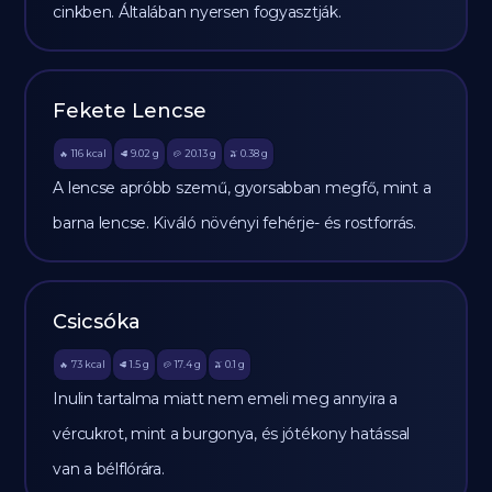
cinkben. Általában nyersen fogyasztják.
Fekete Lencse
116
kcal
9.02
g
20.13
g
0.38
g
🔥
🥩
🥔
🫒
A lencse apróbb szemű, gyorsabban megfő, mint a
barna lencse. Kiváló növényi fehérje- és rostforrás.
Csicsóka
73
kcal
1.5
g
17.4
g
0.1
g
🔥
🥩
🥔
🫒
Inulin tartalma miatt nem emeli meg annyira a
vércukrot, mint a burgonya, és jótékony hatással
van a bélflórára.