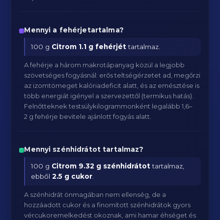
Mennyi a fehérjetartalma?
100 g
Citrom
1.1 g fehérjét
tartalmaz.
A fehérje a három makrotápanyag közül a legjobb
szövetséges fogyásnál: erős teltségérzetet ad, megőrzi
az izomtömeget kalóriadeficit alatt, és az emésztése is
több energiát igényel a szervezettől (termikus hatás).
Felnőtteknek testsúlykilogrammonként legalább 1,6–
2 g fehérje bevitele ajánlott fogyás alatt.
Mennyi szénhidrátot tartalmaz?
100 g
Citrom
9.32 g szénhidrátot
tartalmaz,
ebből
2.5 g cukor
.
A szénhidrát önmagában nem ellenség, de a
hozzáadott cukor és a finomított szénhidrátok gyors
vércukoremelkedést okoznak, ami hamar éhséget és