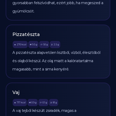
gyorsabban felszívódhat, ezért jobb, ha megeszed a
gyümölcsöt.
Pizzatészta
270
kcal
9.5
g
50
g
2.5
g
🔥
🥩
🥔
🫒
A pizzatészta alapvetően lisztből, vízből, élesztőből
és olajból készül. Az olaj miatt a kalóriatartalma
magasabb, mint a sima kenyéré.
Vaj
717
kcal
0.9
g
0.1
g
81
g
🔥
🥩
🥔
🫒
A vaj tejből készült zsiradék, magas a