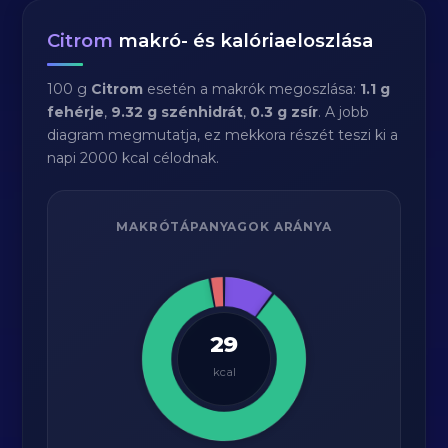
Citrom
makró- és kalóriaeloszlása
100 g
Citrom
esetén a makrók megoszlása:
1.1 g
fehérje
,
9.32 g szénhidrát
,
0.3 g zsír
. A jobb
diagram megmutatja, ez mekkora részét teszi ki a
napi 2000 kcal célodnak.
MAKRÓTÁPANYAGOK ARÁNYA
29
kcal