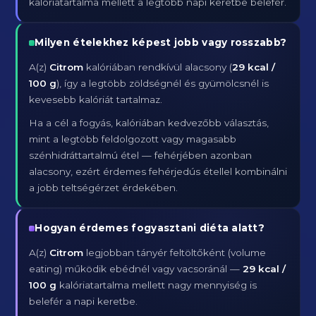
kalóriatartalma mellett a legtöbb napi keretbe belefér.
Milyen ételekhez képest jobb vagy rosszabb?
A(z)
Citrom
kalóriában rendkívül alacsony (
29 kcal /
100 g
), így a legtöbb zöldségnél és gyümölcsnél is
kevesebb kalóriát tartalmaz.
Ha a cél a fogyás, kalóriában kedvezőbb választás,
mint a legtöbb feldolgozott vagy magasabb
szénhidráttartalmú étel — fehérjében azonban
alacsony, ezért érdemes fehérjedús étellel kombinálni
a jobb teltségérzet érdekében.
Hogyan érdemes fogyasztani diéta alatt?
A(z)
Citrom
legjobban tányér feltöltőként (volume
eating) működik ebédnél vagy vacsoránál —
29 kcal /
100 g
kalóriatartalma mellett nagy mennyiség is
belefér a napi keretbe.