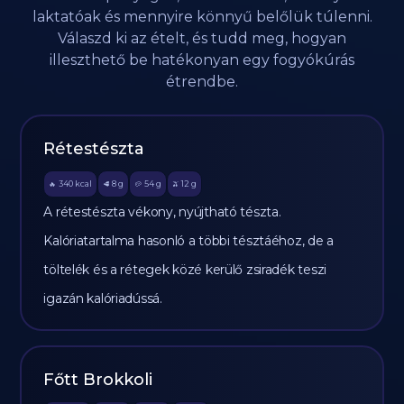
laktatóak és mennyire könnyű belőlük túlenni.
Válaszd ki az ételt, és tudd meg, hogyan
illeszthető be hatékonyan egy fogyókúrás
étrendbe.
Rétestészta
340
kcal
8
g
54
g
12
g
🔥
🥩
🥔
🫒
A rétestészta vékony, nyújtható tészta.
Kalóriatartalma hasonló a többi tésztáéhoz, de a
töltelék és a rétegek közé kerülő zsiradék teszi
igazán kalóriadússá.
Főtt Brokkoli