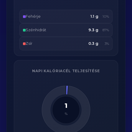
Fehérje
1.1 g
10%
Szénhidrát
9.3 g
87%
Zsír
0.3 g
3%
NAPI KALÓRIACÉL TELJESÍTÉSE
1
%