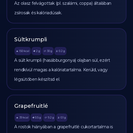
Az olasz felvágottak (pl. szalámi, coppa) általában
zsírosak és kalóriadúsak.
Sültkrumpli
150
kcal
2
g
30
g
0.2
g
🔥
🥩
🥔
🫒
A sült krumpli (hasábburgonya) olajban sül, ezért
rendkívül magas a kalóriatartalma. Kerüld, vagy
légsütőben készítsd el.
Grapefruitlé
39
kcal
0.5
g
9.2
g
0.1
g
🔥
🥩
🥔
🫒
A rostok hiányában a grapefruitlé cukortartalma is