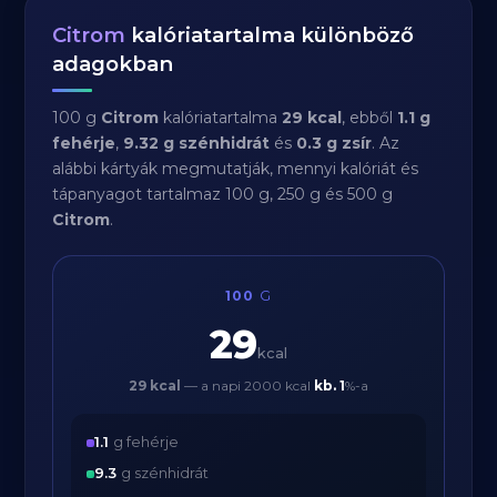
Citrom
kalóriatartalma különböző
adagokban
100 g
Citrom
kalóriatartalma
29 kcal
, ebből
1.1 g
fehérje
,
9.32 g szénhidrát
és
0.3 g zsír
. Az
alábbi kártyák megmutatják, mennyi kalóriát és
tápanyagot tartalmaz 100 g, 250 g és 500 g
Citrom
.
100
G
29
kcal
29 kcal
— a napi 2000 kcal
kb.
1
%-a
1.1
g fehérje
9.3
g szénhidrát