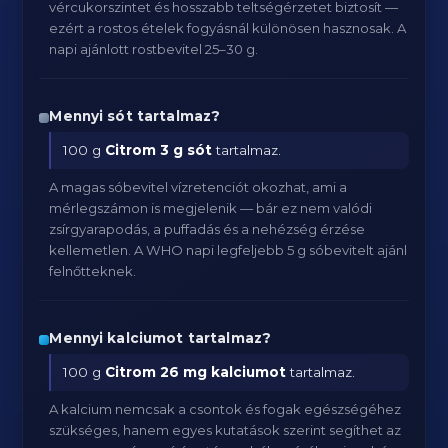
vércukorszintet és hosszabb teltségérzetet biztosít —
ezért a rostos ételek fogyásnál különösen hasznosak. A
napi ajánlott rostbevitel 25–30 g.
Mennyi sót tartalmaz?
100 g
Citrom
3 g sót
tartalmaz.
A magas sóbevitel vízretenciót okozhat, ami a
mérlegszámon is megjelenik — bár ez nem valódi
zsírgyarapodás, a puffadás és a nehézség érzése
kellemetlen. A WHO napi legfeljebb 5 g sóbevitelt ajánl
felnőtteknek.
Mennyi kalciumot tartalmaz?
100 g
Citrom
26 mg kalciumot
tartalmaz.
A kalcium nemcsak a csontok és fogak egészségéhez
szükséges, hanem egyes kutatások szerint segíthet az