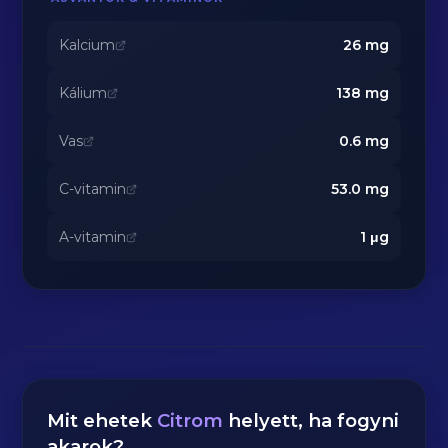
Kalcium
26
mg
Kálium
138
mg
Vas
0.6
mg
C-vitamin
53.0
mg
A-vitamin
1
μg
Mit ehetek
Citrom
helyett, ha fogyni
akarok?