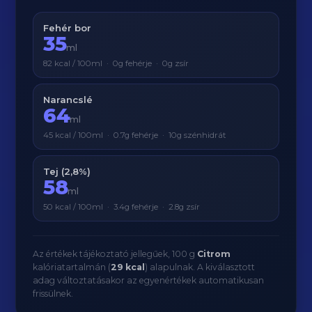
Fehér bor
35
ml
82 kcal / 100ml · 0g fehérje · 0g zsír
Narancslé
64
ml
45 kcal / 100ml · 0.7g fehérje · 10g szénhidrát
Tej (2,8%)
58
ml
50 kcal / 100ml · 3.4g fehérje · 2.8g zsír
Az értékek tájékoztató jellegűek, 100 g
Citrom
kalóriatartalmán (
29 kcal
) alapulnak. A kiválasztott
adag változtatásakor az egyenértékek automatikusan
frissülnek.