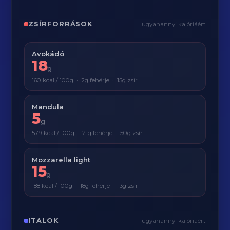
ZSÍRFORRÁSOK
ugyanannyi kalóriáért
Avokádó
18
g
160 kcal / 100g · 2g fehérje · 15g zsír
Mandula
5
g
579 kcal / 100g · 21g fehérje · 50g zsír
Mozzarella light
15
g
188 kcal / 100g · 18g fehérje · 13g zsír
ITALOK
ugyanannyi kalóriáért