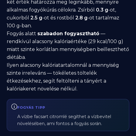
két érték határozza meg leginkább, mennyire
alkalmas fogyókúrás célokra. Zsírból
0.3 g
-ot,
cukorból
2.5 g
-ot és rostból
2.8 g
-ot tartalmaz
100 g-ban.
Fogyás alatt
szabadon fogyasztható
—
rendkívül alacsony kalóriaértéke (29 kcal/100 g)
miatt szinte korlátlan mennyiségben beilleszthető
diétába.
Ilyen alacsony kalóriatartalomnál a mennyiség
szinte irreleváns — tökéletes töltelék
étkezésekhez, segít feltölteni a tányért a
kalóriakeret növelése nélkül.
FOGYÁS TIPP
A vízbe facsart citromlé segíthet a vízbevitel
növelésében, ami fontos a fogyás során.