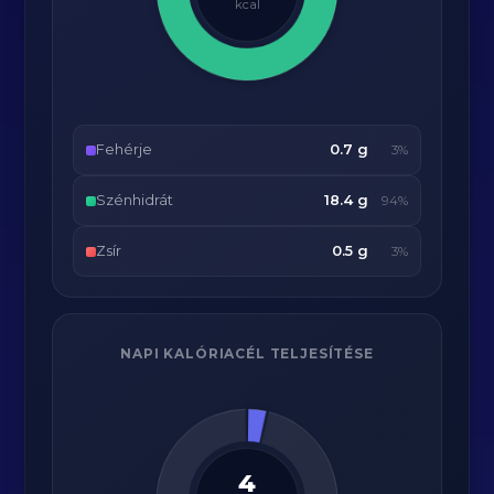
kcal
Fehérje
0.7 g
3%
Szénhidrát
18.4 g
94%
Zsír
0.5 g
3%
NAPI KALÓRIACÉL TELJESÍTÉSE
4