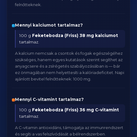
felnőtteknek.
Mennyi kalciumot tartalmaz?
100 g
Feketebodza (Friss)
38 mg kalciumot
tartalmaz.
A kalcium nemcsak a csontok és fogak egészségéhez
szükséges, hanem egyes kutatások szerint segíthet az
anyagcsere és a zsírégetés szabályozásában is — bár
ez önmagában nem helyettesíti a kalóriadeficitet. Napi
ajánlott bevitel felnőtteknek: 1000 mg.
Mennyi C-vitamint tartalmaz?
100 g
Feketebodza (Friss)
36 mg C-vitamint
tartalmaz.
A C-vitamin antioxidáns, támogatja az immunrendszert
és segíti a vas felszívódását a bélrendszerben.