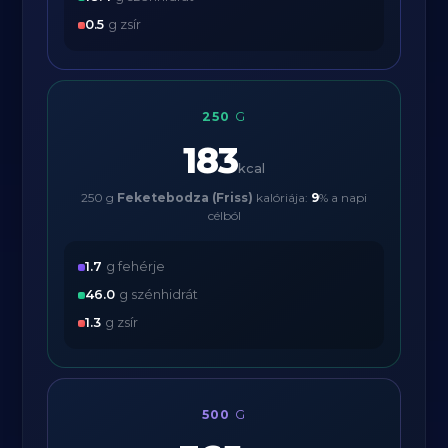
0.5
g zsír
250
G
183
kcal
250 g
Feketebodza (Friss)
kalóriája:
9
% a napi
célból
1.7
g fehérje
46.0
g szénhidrát
1.3
g zsír
500
G