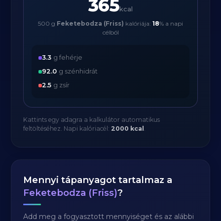
365
kcal
500 g
Feketebodza (Friss)
kalóriája:
18
% a napi
célból
3.3
g fehérje
92.0
g szénhidrát
2.5
g zsír
Kattints egy adagra a kalkulátor automatikus
feltöltéséhez. Napi kalóriacél:
2000 kcal
.
Mennyi tápanyagot tartalmaz a
Feketebodza (Friss)
?
Add meg a fogyasztott mennyiséget és az alábbi