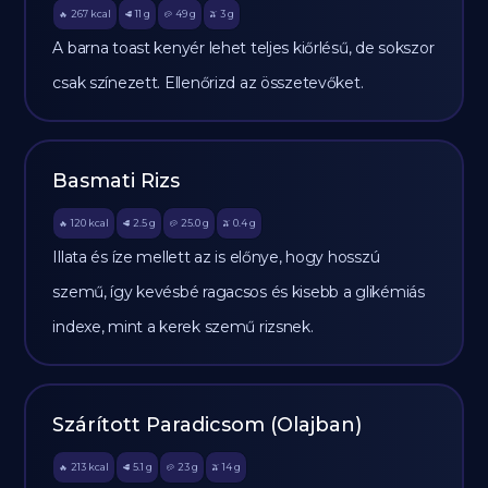
267
kcal
11
g
49
g
3
g
🔥
🥩
🥔
🫒
A barna toast kenyér lehet teljes kiőrlésű, de sokszor
csak színezett. Ellenőrizd az összetevőket.
Basmati Rizs
120
kcal
2.5
g
25.0
g
0.4
g
🔥
🥩
🥔
🫒
Illata és íze mellett az is előnye, hogy hosszú
szemű, így kevésbé ragacsos és kisebb a glikémiás
indexe, mint a kerek szemű rizsnek.
Szárított Paradicsom (Olajban)
213
kcal
5.1
g
23
g
14
g
🔥
🥩
🥔
🫒