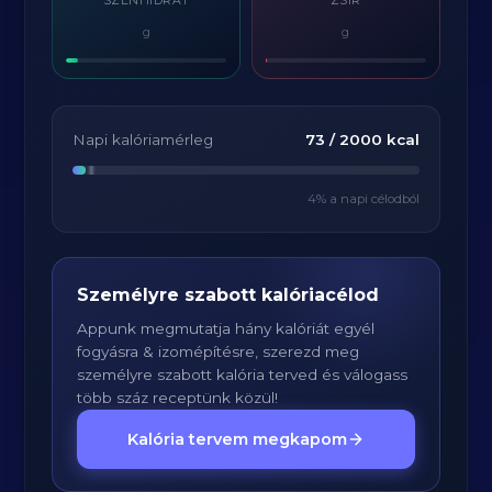
SZÉNHIDRÁT
ZSÍR
g
g
Napi kalóriamérleg
73
/
2000
kcal
4
% a napi célodból
Személyre szabott kalóriacélod
Appunk megmutatja hány kalóriát egyél
fogyásra & izomépítésre, szerezd meg
személyre szabott kalória terved és válogass
több száz receptünk közül!
Kalória tervem megkapom