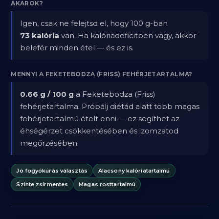
AKAROK?
Igen, csak ne felejtsd el, hogy 100 g-ban
73 kalória
van. Ha kalóriadeficitben vagy, akkor
belefér minden étel — és ez is.
MENNYI A FEKETEBODZA (FRISS) FEHÉRJETARTALMA?
0.66 g / 100 g
a Feketebodza (Friss)
fehérjetartalma. Próbálj diétád alatt több magas
fehérjetartalmú ételt enni — ez segíthet az
éhségérzet csökkentésében és izomzatod
megőrzésében.
Jó fogyókúrás választás
Alacsony kalóriatartalmú
Szinte zsírmentes
Magas rosttartalmú