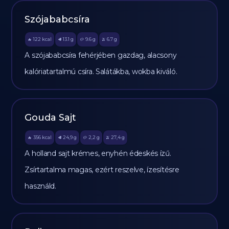
Szójababcsíra
122
kcal
13.1
g
9.6
g
6.7
g
🔥
🥩
🥔
🫒
A szójababcsíra fehérjében gazdag, alacsony
kalóriatartalmú csíra. Salátákba, wokba kiváló.
Gouda Sajt
356
kcal
24,9
g
2,2
g
27,4
g
🔥
🥩
🥔
🫒
A holland sajt krémes, enyhén édeskés ízű.
Zsírtartalma magas, ezért reszelve, ízesítésre
használd.