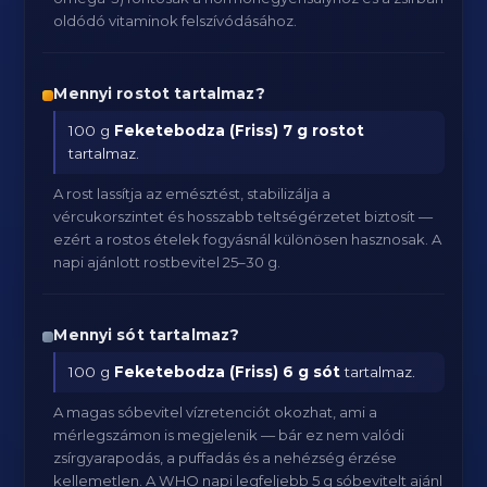
oldódó vitaminok felszívódásához.
Mennyi rostot tartalmaz?
100 g
Feketebodza (Friss)
7 g rostot
tartalmaz.
A rost lassítja az emésztést, stabilizálja a
vércukorszintet és hosszabb teltségérzetet biztosít —
ezért a rostos ételek fogyásnál különösen hasznosak. A
napi ajánlott rostbevitel 25–30 g.
Mennyi sót tartalmaz?
100 g
Feketebodza (Friss)
6 g sót
tartalmaz.
A magas sóbevitel vízretenciót okozhat, ami a
mérlegszámon is megjelenik — bár ez nem valódi
zsírgyarapodás, a puffadás és a nehézség érzése
kellemetlen. A WHO napi legfeljebb 5 g sóbevitelt ajánl