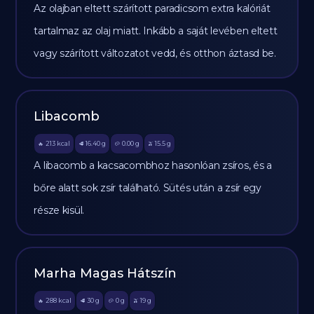
Az olajban eltett szárított paradicsom extra kalóriát
tartalmaz az olaj miatt. Inkább a saját levében eltett
vagy szárított változatot vedd, és otthon áztasd be.
Libacomb
213
kcal
16.40
g
0.00
g
15.5
g
🔥
🥩
🥔
🫒
A libacomb a kacsacombhoz hasonlóan zsíros, és a
bőre alatt sok zsír található. Sütés után a zsír egy
része kisül.
Marha Magas Hátszín
288
kcal
30
g
0
g
19
g
🔥
🥩
🥔
🫒