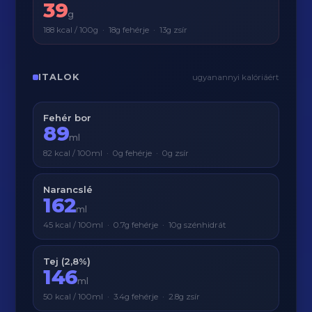
39
g
188 kcal / 100g · 18g fehérje · 13g zsír
ITALOK
ugyanannyi kalóriáért
Fehér bor
89
ml
82 kcal / 100ml · 0g fehérje · 0g zsír
Narancslé
162
ml
45 kcal / 100ml · 0.7g fehérje · 10g szénhidrát
Tej (2,8%)
146
ml
50 kcal / 100ml · 3.4g fehérje · 2.8g zsír