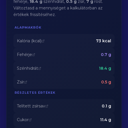
fehérje,
18.4 g
szénhidrát,
0.5 g
zsír,
7 g
rost.
Változtasd a mennyiséget a kalkulátorban az
értékek frissítéséhez.
ALAPMAKRÓK
Kalória (kcal)
73
kcal
Fehérje
0.7
g
Szénhidrát
18.4
g
Zsír
0.5
g
RÉSZLETES ÉRTÉKEK
Telített zsírsav
0.1
g
Cukor
11.4
g