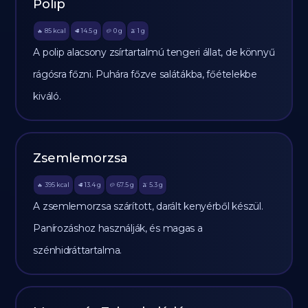
Polip
85
kcal
14.5
g
0
g
1
g
🔥
🥩
🥔
🫒
A polip alacsony zsírtartalmú tengeri állat, de könnyű
rágósra főzni. Puhára főzve salátákba, főételekbe
kiváló.
Zsemlemorzsa
395
kcal
13.4
g
67.5
g
5.3
g
🔥
🥩
🥔
🫒
A zsemlemorzsa szárított, darált kenyérből készül.
Panírozáshoz használják, és magas a
szénhidráttartalma.