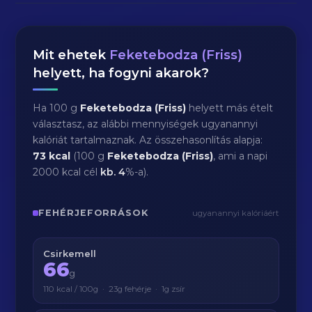
Mit ehetek
Feketebodza (Friss)
helyett, ha fogyni akarok?
Ha 100 g
Feketebodza (Friss)
helyett más ételt
választasz, az alábbi mennyiségek ugyanannyi
kalóriát tartalmaznak. Az összehasonlítás alapja:
73 kcal
(100 g
Feketebodza (Friss)
, ami a napi
2000 kcal cél
kb.
4
%-a).
FEHÉRJEFORRÁSOK
ugyanannyi kalóriáért
Csirkemell
66
g
110 kcal / 100g · 23g fehérje · 1g zsír