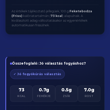
Az értékek tájékoztató jellegűek, 100 g
Feketebodza
(Friss)
kalóriatartalmán (
73 kcal
) alapulnak. A
kiválasztott adag változtatásakor az egyenértékek
automatikusan frissülnek.
Összefoglaló: Jó választás fogyáshoz?
✓ Jó fogyókúrás választás
73
0.7g
0.5g
7.0g
KCAL
FEHÉRJE
ZSÍR
ROST