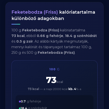
Feketebodza (Friss)
kalóriatartalma
különböző adagokban
100 g
Feketebodza (Friss)
kalóriatartalma
73 kcal
, ebből
0.66 g fehérje
,
18.4 g szénhidrát
és
0.5 g zsír
. Az alábbi kártyák megmutatják,
mennyi kalóriát és tápanyagot tartalmaz 100 g,
250 g és 500 g
Feketebodza (Friss)
.
100
G
73
kcal
73 kcal
— a napi 2000 kcal
kb.
4
%-a
0.7
g fehérje
18.4
g szénhidrát