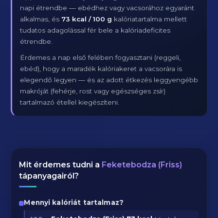
napi étrendbe — ebédhez vagy vacsorához egyaránt
alkalmas, és
73 kcal / 100 g
kalóriatartalma mellett
tudatos adagolással fér bele a kalóriadeficites
étrendbe.
Érdemes a nap első felében fogyasztani (reggeli,
ebéd), hogy a maradék kalóriakeret a vacsorára is
elegendő legyen — és az adott étkezés leggyengébb
makróját (fehérje, rost vagy egészséges zsír)
tartalmazó étellel kiegészíteni.
Mit érdemes tudni a
Feketebodza (Friss)
tápanyagairól?
Mennyi kalóriát tartalmaz?