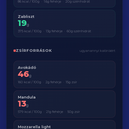
86 kcal / 100g · 1.6g fehérje · 20g szénhidrát
Zabliszt
19
g
375 kcal / 100g · 13g fehérje · 60g szénhidrát
ZSÍRFORRÁSOK
ugyanannyi kalóriáért
Avokádó
46
g
160 kcal / 100g · 2g fehérje · 15g zsír
Mandula
13
g
579 kcal / 100g · 21g fehérje · 50g zsír
Mozzarella light