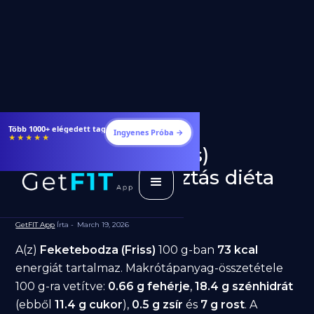
Étrendek, receptek és edzéstervek
Ingyenes Próba →
★★★★★
Feketebodza (Friss)
fogyásra: jó választás diéta
alatt?
GetFIT App
Írta -
March 19, 2026
A(z)
Feketebodza (Friss)
100 g-ban
73 kcal
energiát tartalmaz. Makrótápanyag-összetétele
100 g-ra vetítve:
0.66 g fehérje
,
18.4 g szénhidrát
(ebből
11.4 g cukor
),
0.5 g zsír
és
7 g rost
. A