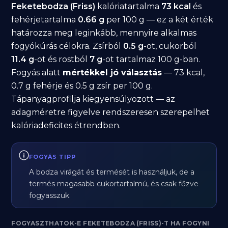
Feketebodza (Friss)
kalóriatartalma
73 kcal
és
fehérjetartalma
0.66 g
per 100 g — ez a két érték
határozza meg leginkább, mennyire alkalmas
fogyókúrás célokra. Zsírból
0.5 g
-ot, cukorból
11.4 g
-ot és rostból
7 g
-ot tartalmaz 100 g-ban.
Fogyás alatt
mértékkel jó választás
— 73 kcal,
0.7 g fehérje és 0.5 g zsír per 100 g.
Tápanyagprofilja kiegyensúlyozott — az
adagméretre figyelve rendszeresen szerepelhet
kalóriadeficites étrendben.
FOGYÁS TIPP
A bodza virágát és termését is használjuk, de a
termés magasabb cukortartalmú, és csak főzve
fogyasszuk.
FOGYASZTHATOK-E FEKETEBODZA (FRISS)-T HA FOGYNI