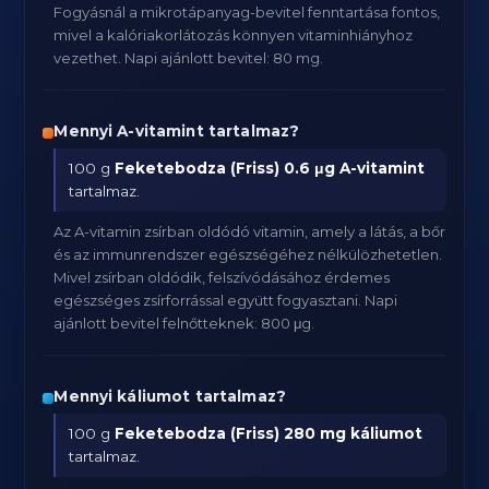
Fogyásnál a mikrotápanyag-bevitel fenntartása fontos,
mivel a kalóriakorlátozás könnyen vitaminhiányhoz
vezethet. Napi ajánlott bevitel: 80 mg.
Mennyi A-vitamint tartalmaz?
100 g
Feketebodza (Friss)
0.6 μg A-vitamint
tartalmaz.
Az A-vitamin zsírban oldódó vitamin, amely a látás, a bőr
és az immunrendszer egészségéhez nélkülözhetetlen.
Mivel zsírban oldódik, felszívódásához érdemes
egészséges zsírforrással együtt fogyasztani. Napi
ajánlott bevitel felnőtteknek: 800 μg.
Mennyi káliumot tartalmaz?
100 g
Feketebodza (Friss)
280 mg káliumot
tartalmaz.