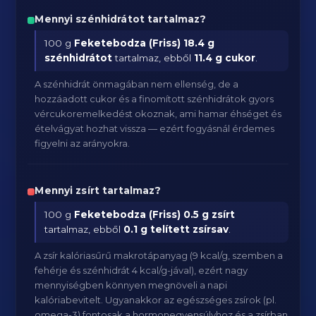
Mennyi szénhidrátot tartalmaz?
100 g
Feketebodza (Friss)
18.4 g
szénhidrátot
tartalmaz, ebből
11.4 g cukor
.
A szénhidrát önmagában nem ellenség, de a
hozzáadott cukor és a finomított szénhidrátok gyors
vércukoremelkedést okoznak, ami hamar éhséget és
ételvágyat hozhat vissza — ezért fogyásnál érdemes
figyelni az arányokra.
Mennyi zsírt tartalmaz?
100 g
Feketebodza (Friss)
0.5 g zsírt
tartalmaz, ebből
0.1 g telített zsírsav
.
A zsír kalóriasűrű makrotápanyag (9 kcal/g, szemben a
fehérje és szénhidrát 4 kcal/g-jával), ezért nagy
mennyiségben könnyen megnöveli a napi
kalóriabevitelt. Ugyanakkor az egészséges zsírok (pl.
omega-3) fontosak a hormonegyensúlyhoz és a zsírban