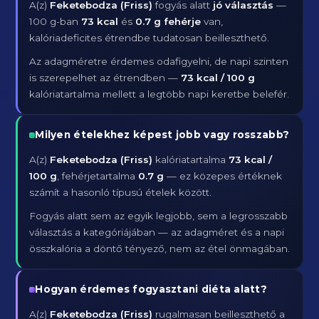
A(z)
Feketebodza (Friss)
fogyás alatt
jó választás
—
100 g-ban
73 kcal
és
0.7 g fehérje
van,
kalóriadeficites étrendbe tudatosan beilleszthető.
Az adagméretre érdemes odafigyelni, de napi szinten
is szerepelhet az étrendben —
73 kcal / 100 g
kalóriatartalma mellett a legtöbb napi keretbe belefér.
Milyen ételekhez képest jobb vagy rosszabb?
A(z)
Feketebodza (Friss)
kalóriatartalma
73 kcal /
100 g
, fehérjetartalma
0.7 g
— ez közepes értéknek
számít a hasonló típusú ételek között.
Fogyás alatt sem az egyik legjobb, sem a legrosszabb
választás a kategóriájában — az adagméret és a napi
összkalória a döntő tényező, nem az étel önmagában.
Hogyan érdemes fogyasztani diéta alatt?
A(z)
Feketebodza (Friss)
rugalmasan beilleszthető a