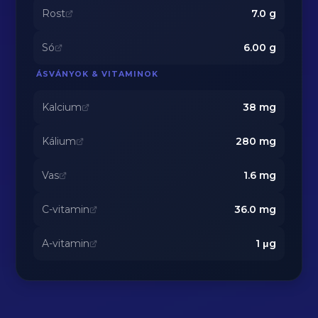
Rost
7.0
g
Só
6.00
g
ÁSVÁNYOK & VITAMINOK
Kalcium
38
mg
Kálium
280
mg
Vas
1.6
mg
C-vitamin
36.0
mg
A-vitamin
1
μg