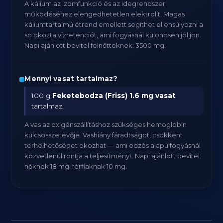
A kálium az izomfunkció és az idegrendszer
működéséhez elengedhetetlen elektrolit. Magas
káliumtartalmú étrend emellett segíthet ellensúlyozni a
só okozta vízretenciót, ami fogyásnál különösen jól jön.
Napi ajánlott bevitel felnőtteknek: 3500 mg.
Mennyi vasat tartalmaz?
100 g
Feketebodza (Friss)
1.6 mg vasat
tartalmaz.
A vas az oxigénszállításhoz szükséges hemoglobin
kulcsösszetevője. Vashiány fáradtságot, csökkent
terhelhetőséget okozhat — ami edzés alapú fogyásnál
közvetlenül rontja a teljesítményt. Napi ajánlott bevitel:
nőknek 18 mg, férfiaknak 10 mg.