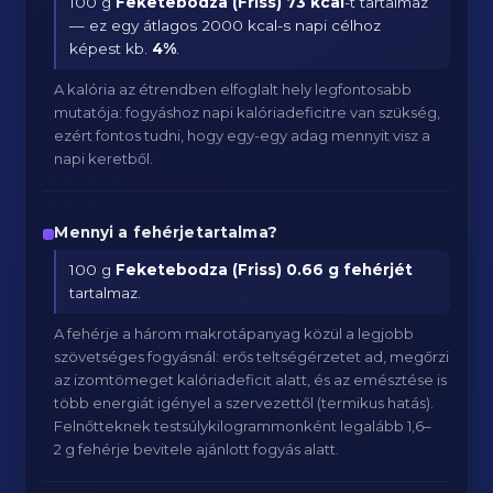
100 g
Feketebodza (Friss)
73 kcal
-t tartalmaz
— ez egy átlagos 2000 kcal-s napi célhoz
képest kb.
4
%
.
A kalória az étrendben elfoglalt hely legfontosabb
mutatója: fogyáshoz napi kalóriadeficitre van szükség,
ezért fontos tudni, hogy egy-egy adag mennyit visz a
napi keretből.
Mennyi a fehérjetartalma?
100 g
Feketebodza (Friss)
0.66 g fehérjét
tartalmaz.
A fehérje a három makrotápanyag közül a legjobb
szövetséges fogyásnál: erős teltségérzetet ad, megőrzi
az izomtömeget kalóriadeficit alatt, és az emésztése is
több energiát igényel a szervezettől (termikus hatás).
Felnőtteknek testsúlykilogrammonként legalább 1,6–
2 g fehérje bevitele ajánlott fogyás alatt.