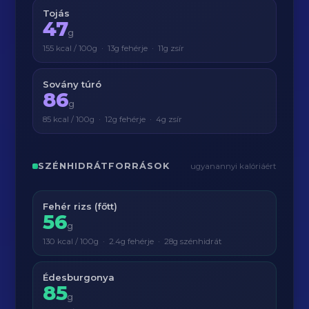
Tojás
47
g
155 kcal / 100g · 13g fehérje · 11g zsír
Sovány túró
86
g
85 kcal / 100g · 12g fehérje · 4g zsír
SZÉNHIDRÁTFORRÁSOK
ugyanannyi kalóriáért
Fehér rizs (főtt)
56
g
130 kcal / 100g · 2.4g fehérje · 28g szénhidrát
Édesburgonya
85
g