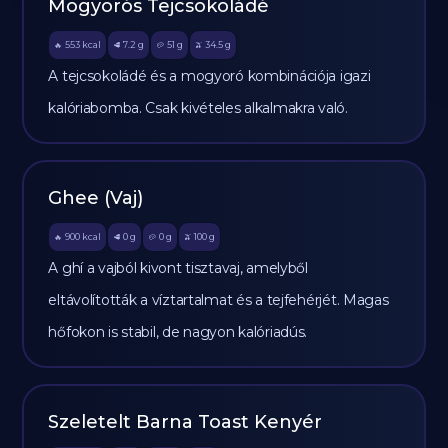
Mogyorós Tejcsokoládé
553
kcal
7.2
g
51
g
34.5
g
🔥
🥩
🥔
🫒
A tejcsokoládé és a mogyoró kombinációja igazi
kalóriabomba. Csak kivételes alkalmakra való.
Ghee (Vaj)
900
kcal
0
g
0
g
100
g
🔥
🥩
🥔
🫒
A ghí a vajból kivont tisztavaj, amelyből
eltávolították a víztartalmat és a tejfehérjét. Magas
hőfokon is stabil, de nagyon kalóriadús.
Szeletelt Barna Toast Kenyér