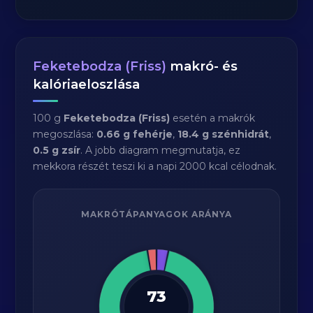
Feketebodza (Friss)
makró- és
kalóriaeloszlása
100 g
Feketebodza (Friss)
esetén a makrók
megoszlása:
0.66 g fehérje
,
18.4 g szénhidrát
,
0.5 g zsír
. A jobb diagram megmutatja, ez
mekkora részét teszi ki a napi 2000 kcal célodnak.
MAKRÓTÁPANYAGOK ARÁNYA
73