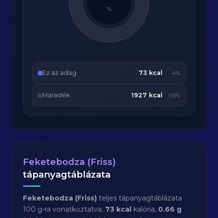
%
Ez az adag
73 kcal
4%
Maradék
1927 kcal
96%
Feketebodza (Friss)
tápanyagtáblázata
Feketebodza (Friss)
teljes tápanyagtáblázata
100 g-ra vonatkoztatva:
73 kcal
kalória,
0.66 g