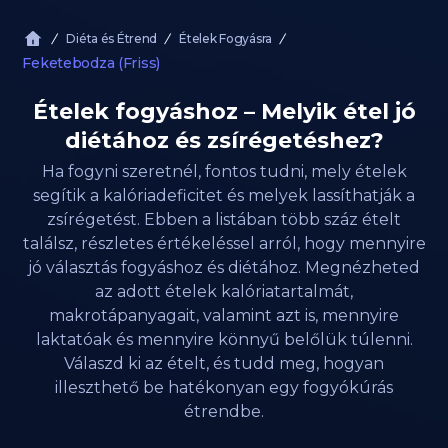
Diéta és Étrend
Ételek Fogyásra
Feketebodza (Friss)
Ételek fogyáshoz – Melyik étel jó
diétához és zsírégetéshez?
Ha fogyni szeretnél, fontos tudni, mely ételek
segítik a kalóriadeficitet és melyek lassíthatják a
zsírégetést. Ebben a listában több száz ételt
találsz, részletes értékeléssel arról, hogy mennyire
jó választás fogyáshoz és diétához. Megnézheted
az adott ételek kalóriatartalmát,
makrotápanyagait, valamint azt is, mennyire
laktatóak és mennyire könnyű belőlük túlenni.
Válaszd ki az ételt, és tudd meg, hogyan
illeszthető be hatékonyan egy fogyókúrás
étrendbe.