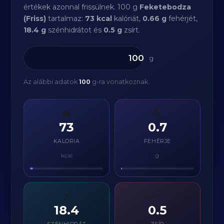
értékek azonnal frissülnek. 100 g
Feketebodza
(Friss)
tartalmaz:
73 kcal
kalóriát,
0.66 g
fehérjét,
18.4 g
szénhidrátot és
0.5 g
zsírt.
g
Az alábbi adatok
100
g-ra vonatkoznak.
🔥
💪
73
0.7
KALÓRIA
FEHÉRJE
kcal
g
⚡
🧈
18.4
0.5