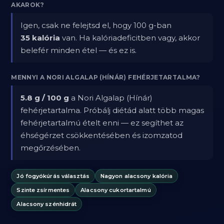
AKAROK?
Igen, csak ne felejtsd el, hogy 100 g-ban
35 kalória
van. Ha kalóriadeficitben vagy, akkor
belefér minden étel — és ez is.
MENNYI A NORI ALGALAP (HÍNÁR) FEHÉRJETARTALMA?
5.8 g / 100 g
a Nori Algalap (Hínár)
fehérjetartalma. Próbálj diétád alatt több magas
fehérjetartalmú ételt enni — ez segíthet az
éhségérzet csökkentésében és izomzatod
megőrzésében.
Jó fogyókúrás választás
Nagyon alacsony kalória
Szinte zsírmentes
Alacsony cukortartalmú
Alacsony szénhidrát