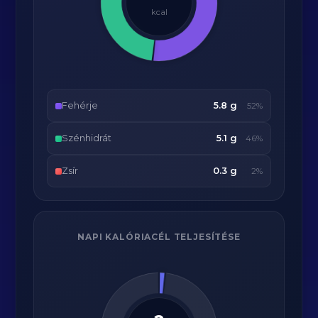
kcal
Fehérje
5.8 g
52%
Szénhidrát
5.1 g
46%
Zsír
0.3 g
2%
NAPI KALÓRIACÉL TELJESÍTÉSE