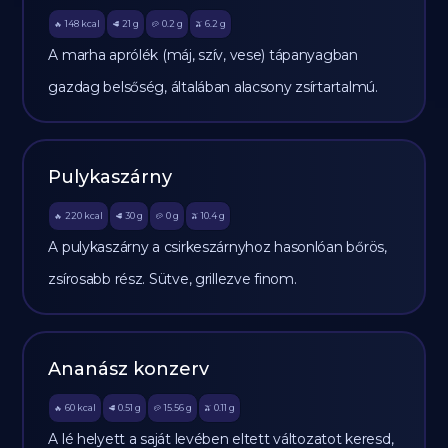
148
kcal
21
g
0.2
g
6.2
g
🔥
🥩
🥔
🫒
A marha aprólék (máj, szív, vese) tápanyagban
gazdag belsőség, általában alacsony zsírtartalmú.
Pulykaszárny
220
kcal
30
g
0
g
10.4
g
🔥
🥩
🥔
🫒
A pulykaszárny a csirkeszárnyhoz hasonlóan bőrös,
zsírosabb rész. Sütve, grillezve finom.
Ananász konzerv
60
kcal
0.51
g
15.56
g
0.11
g
🔥
🥩
🥔
🫒
A lé helyett a saját levében eltett változatot keresd,