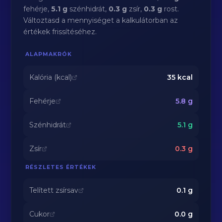
fehérje,
5.1 g
szénhidrát,
0.3 g
zsír,
0.3 g
rost.
Változtasd a mennyiséget a kalkulátorban az
értékek frissítéséhez.
ALAPMAKRÓK
Kalória (kcal)
35
kcal
Fehérje
5.8
g
Szénhidrát
5.1
g
Zsír
0.3
g
RÉSZLETES ÉRTÉKEK
Telített zsírsav
0.1
g
Cukor
0.0
g