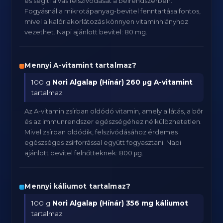
és segíti a vas felszívódását a bélrendszerben.
Fogyásnál a mikrotápanyag-bevitel fenntartása fontos,
mivel a kalóriakorlátozás könnyen vitaminhiányhoz
vezethet. Napi ajánlott bevitel: 80 mg.
Mennyi A-vitamint tartalmaz?
100 g
Nori Algalap (Hínár)
260 μg A-vitamint
tartalmaz.
Az A-vitamin zsírban oldódó vitamin, amely a látás, a bőr
és az immunrendszer egészségéhez nélkülözhetetlen.
Mivel zsírban oldódik, felszívódásához érdemes
egészséges zsírforrással együtt fogyasztani. Napi
ajánlott bevitel felnőtteknek: 800 μg.
Mennyi káliumot tartalmaz?
100 g
Nori Algalap (Hínár)
356 mg káliumot
tartalmaz.