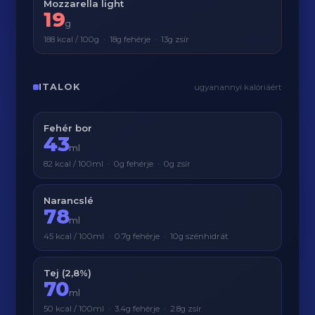
Mozzarella light
19
g
188 kcal / 100g · 18g fehérje · 13g zsír
ITALOK
ugyanannyi kalóriáért
Fehér bor
43
ml
82 kcal / 100ml · 0g fehérje · 0g zsír
Narancslé
78
ml
45 kcal / 100ml · 0.7g fehérje · 10g szénhidrát
Tej (2,8%)
70
ml
50 kcal / 100ml · 3.4g fehérje · 2.8g zsír