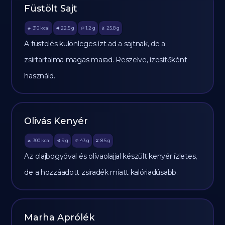
Füstölt Sajt
310
kcal
22.5
g
1.2
g
25.8
g
🔥
🥩
🥔
🫒
A füstölés különleges ízt ad a sajtnak, de a
zsírtartalma magas marad. Reszelve, ízesítőként
használd.
Olivás Kenyér
300
kcal
9
g
43
g
8.5
g
🔥
🥩
🥔
🫒
Az olajbogyóval és olívaolajjal készült kenyér ízletes,
de a hozzáadott zsiradék miatt kalóriadúsabb.
Marha Aprólék