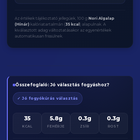
Az értékek tájékoztató jellegűek, 100 g
Nori Algalap
(Hínár)
kalóriatartalmán (
35 kcal
) alapulnak. A
kiválasztott adag változtatásakor az egyenértékek
automatikusan frissülnek.
Összefoglaló: Jó választás fogyáshoz?
✓ Jó fogyókúrás választás
35
5.8g
0.3g
0.3g
KCAL
FEHÉRJE
ZSÍR
ROST