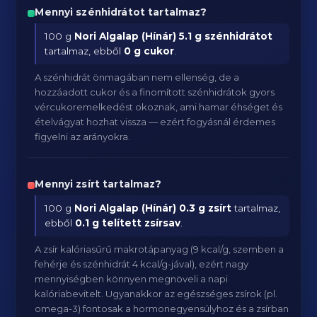
Mennyi szénhidrátot tartalmaz?
100 g
Nori Algalap (Hínár)
5.1 g szénhidrátot
tartalmaz, ebből
0 g cukor
.
A szénhidrát önmagában nem ellenség, de a
hozzáadott cukor és a finomított szénhidrátok gyors
vércukoremelkedést okoznak, ami hamar éhséget és
ételvágyat hozhat vissza — ezért fogyásnál érdemes
figyelni az arányokra.
Mennyi zsírt tartalmaz?
100 g
Nori Algalap (Hínár)
0.3 g zsírt
tartalmaz,
ebből
0.1 g telített zsírsav
.
A zsír kalóriasűrű makrotápanyag (9 kcal/g, szemben a
fehérje és szénhidrát 4 kcal/g-jával), ezért nagy
mennyiségben könnyen megnöveli a napi
kalóriabevitelt. Ugyanakkor az egészséges zsírok (pl.
omega-3) fontosak a hormonegyensúlyhoz és a zsírban