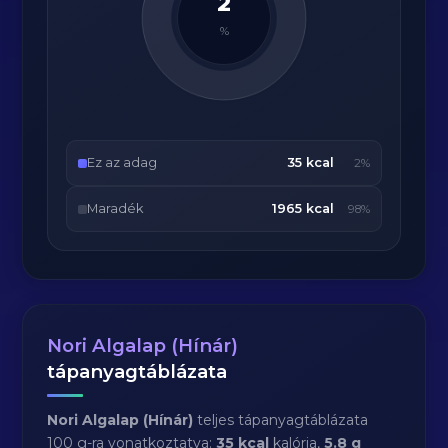
2
%
Ez az adag
35 kcal
2%
Maradék
1965 kcal
98%
Nori Algalap (Hínár)
tápanyagtáblázata
Nori Algalap (Hínár)
teljes tápanyagtáblázata
100 g-ra vonatkoztatva:
35 kcal
kalória,
5.8 g