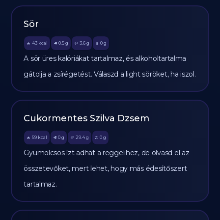
Sör
43
kcal
0.5
g
3.6
g
0
g
🔥
🥩
🥔
🫒
A sör üres kalóriákat tartalmaz, és alkoholtartalma
gátolja a zsírégetést. Válaszd a light söröket, ha iszol.
Cukormentes Szilva Dzsem
59
kcal
0
g
29.4
g
0
g
🔥
🥩
🥔
🫒
Gyümölcsös ízt adhat a reggelihez, de olvasd el az
összetevőket, mert lehet, hogy más édesítőszert
tartalmaz.