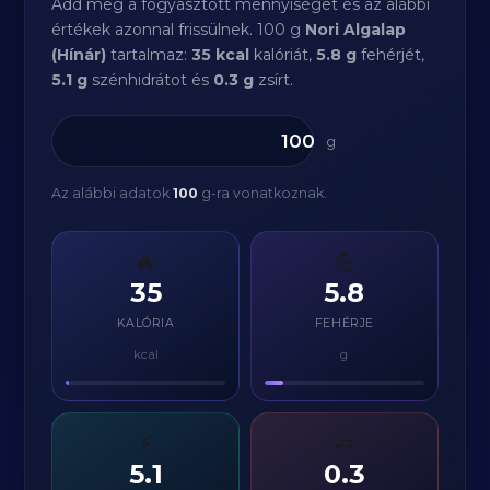
Add meg a fogyasztott mennyiséget és az alábbi
értékek azonnal frissülnek. 100 g
Nori Algalap
(Hínár)
tartalmaz:
35 kcal
kalóriát,
5.8 g
fehérjét,
5.1 g
szénhidrátot és
0.3 g
zsírt.
g
Az alábbi adatok
100
g-ra vonatkoznak.
🔥
💪
35
5.8
KALÓRIA
FEHÉRJE
kcal
g
⚡
🧈
5.1
0.3