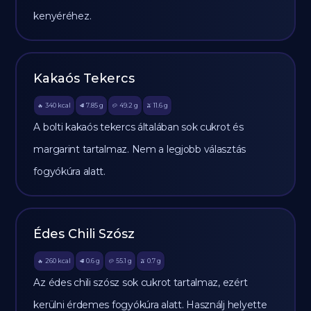
kenyéréhez.
Kakaós Tekercs
340
kcal
7.85
g
49.2
g
11.6
g
🔥
🥩
🥔
🫒
A bolti kakaós tekercs általában sok cukrot és
margarint tartalmaz. Nem a legjobb választás
fogyókúra alatt.
Édes Chili Szósz
260
kcal
0.6
g
55.1
g
0.7
g
🔥
🥩
🥔
🫒
Az édes chili szósz sok cukrot tartalmaz, ezért
kerülni érdemes fogyókúra alatt. Használj helyette