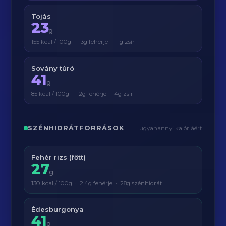
Tojás
23
g
155 kcal / 100g · 13g fehérje · 11g zsír
Sovány túró
41
g
85 kcal / 100g · 12g fehérje · 4g zsír
SZÉNHIDRÁTFORRÁSOK
ugyanannyi kalóriáért
Fehér rizs (főtt)
27
g
130 kcal / 100g · 2.4g fehérje · 28g szénhidrát
Édesburgonya
41
g