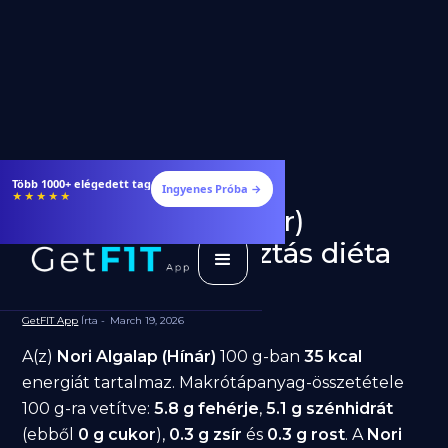
Több 1000+ elégedett tag
Ingyenes Próba →
★★★★★
Nori Algalap (Hínár)
fogyásra: jó választás diéta
alatt?
GetFIT App
Írta -
March 19, 2026
A(z)
Nori Algalap (Hínár)
100 g-ban
35 kcal
energiát tartalmaz. Makrótápanyag-összetétele
100 g-ra vetítve:
5.8 g fehérje
,
5.1 g szénhidrát
(ebből
0 g cukor
),
0.3 g zsír
és
0.3 g rost
. A
Nori