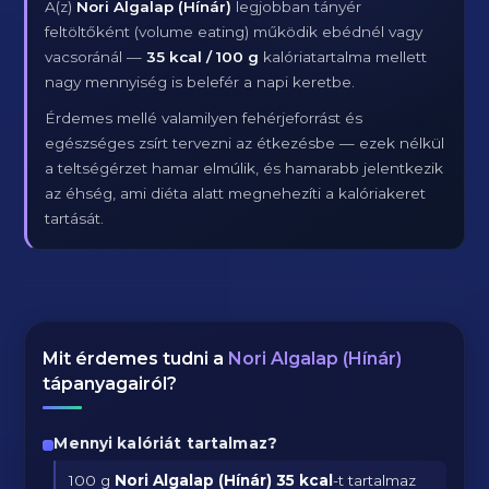
A(z)
Nori Algalap (Hínár)
legjobban tányér
feltöltőként (volume eating) működik ebédnél vagy
vacsoránál —
35 kcal / 100 g
kalóriatartalma mellett
nagy mennyiség is belefér a napi keretbe.
Érdemes mellé valamilyen fehérjeforrást és
egészséges zsírt tervezni az étkezésbe — ezek nélkül
a teltségérzet hamar elmúlik, és hamarabb jelentkezik
az éhség, ami diéta alatt megnehezíti a kalóriakeret
tartását.
Mit érdemes tudni a
Nori Algalap (Hínár)
tápanyagairól?
Mennyi kalóriát tartalmaz?
100 g
Nori Algalap (Hínár)
35 kcal
-t tartalmaz