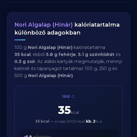
Nori Algalap (Hínár)
kalóriatartalma
különböző adagokban
100 g
Nori Algalap (Hínár)
kalóriatartalma
35 kcal
, ebből
5.8 g fehérje
,
5.1 g szénhidrát
és
0.3 g zsír
. Az alábbi kártyák megmutatják, mennyi
kalóriát és tápanyagot tartalmaz 100 g, 250 g és
500 g
Nori Algalap (Hínár)
.
100
G
35
kcal
35 kcal
— a napi 2000 kcal
kb.
2
%-a
5.8
g fehérje