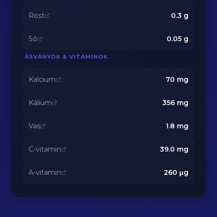
Rost
0.3
g
Só
0.05
g
ÁSVÁNYOK & VITAMINOK
Kalcium
70
mg
Kálium
356
mg
Vas
1.8
mg
C-vitamin
39.0
mg
A-vitamin
260
μg