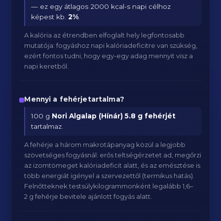
— ez egy átlagos 2000 kcal-s napi célhoz
képest kb.
2
%
.
A kalória az étrendben elfoglalt hely legfontosabb
mutatója: fogyáshoz napi kalóriadeficitre van szükség,
ezért fontos tudni, hogy egy-egy adag mennyit visz a
napi keretből.
Mennyi a fehérjetartalma?
100 g
Nori Algalap (Hínár)
5.8 g fehérjét
tartalmaz.
A fehérje a három makrotápanyag közül a legjobb
szövetséges fogyásnál: erős teltségérzetet ad, megőrzi
az izomtömeget kalóriadeficit alatt, és az emésztése is
több energiát igényel a szervezettől (termikus hatás).
Felnőtteknek testsúlykilogrammonként legalább 1,6–
2 g fehérje bevitele ajánlott fogyás alatt.