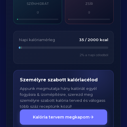
SZÉNHIDRÁT
ZSÍR
g
g
Napi kalóriamérleg
35
/
2000
kcal
2
% a napi célodból
Személyre szabott kalóriacélod
Appunk megmutatja hány kalóriát egyél
fogyásra & izomépítésre, szerezd meg
személyre szabott kalória terved és válogass
több száz receptünk közül!
Kalória tervem megkapom