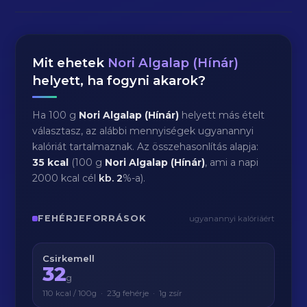
Mit ehetek
Nori Algalap (Hínár)
helyett, ha fogyni akarok?
Ha 100 g
Nori Algalap (Hínár)
helyett más ételt
választasz, az alábbi mennyiségek ugyanannyi
kalóriát tartalmaznak. Az összehasonlítás alapja:
35 kcal
(100 g
Nori Algalap (Hínár)
, ami a napi
2000 kcal cél
kb.
2
%-a).
FEHÉRJEFORRÁSOK
ugyanannyi kalóriáért
Csirkemell
32
g
110 kcal / 100g · 23g fehérje · 1g zsír