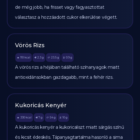
de még jobb, ha frisset vagy fagyasztottat
választasz a hozzáadott cukor elkerülése végett.
Vörös Rizs
110
kcal
2.3
g
23.5
g
0.9
g
🔥
🥩
🥔
🫒
A vörös rizs a héjában található színanyagok miatt
antioxidánsokban gazdagabb, mint a fehér rizs.
Kukoricás Kenyér
330
kcal
7
g
54
g
10
g
🔥
🥩
🥔
🫒
A kukoricás kenyér a kukoricaliszt miatt sárgás színű
és kicsit édeskés. Tápanyagtartalma hasonló a sima