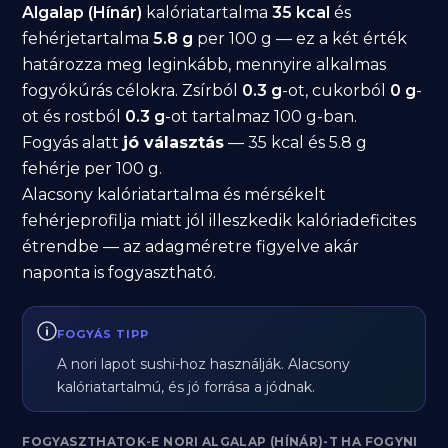
Algalap (Hínár)
kalóriatartalma
35 kcal
és
fehérjetartalma
5.8 g
per 100 g — ez a két érték
határozza meg leginkább, mennyire alkalmas
fogyókúrás célokra. Zsírból
0.3 g
-ot, cukorból
0 g
-
ot és rostból
0.3 g
-ot tartalmaz 100 g-ban.
Fogyás alatt
jó választás
— 35 kcal és 5.8 g
fehérje per 100 g.
Alacsony kalóriatartalma és mérsékelt
fehérjeprofilja miatt jól illeszkedik kalóriadeficites
étrendbe — az adagméretre figyelve akár
naponta is fogyasztható.
FOGYÁS TIPP
A nori lapot sushi-hoz használják. Alacsony
kalóriatartalmú, és jó forrása a jódnak.
FOGYASZTHATOK-E NORI ALGALAP (HÍNÁR)-T HA FOGYNI