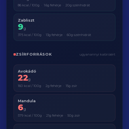
86 kcal / 100g · 1.6g fehérje · 20g szénhidrát
Zabliszt
9
g
375 kcal / 100g · 13g fehérje · 60g szénhidrát
ZSÍRFORRÁSOK
ugyanannyi kalóriáért
Avokádó
22
g
160 kcal / 100g · 2g fehérje · 15g zsír
Mandula
6
g
579 kcal / 100g · 21g fehérje · 50g zsír