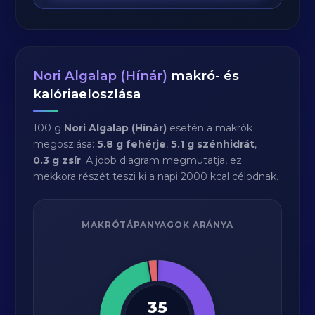
Nori Algalap (Hínár)
makró- és
kalóriaeloszlása
100 g
Nori Algalap (Hínár)
esetén a makrók
megoszlása:
5.8 g fehérje
,
5.1 g szénhidrát
,
0.3 g zsír
. A jobb diagram megmutatja, ez
mekkora részét teszi ki a napi 2000 kcal célodnak.
MAKRÓTÁPANYAGOK ARÁNYA
35