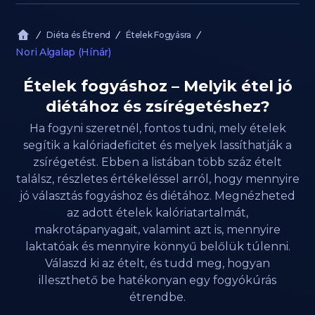
Diéta és Étrend
Ételek Fogyásra
Nori Algalap (Hínár)
Ételek fogyáshoz – Melyik étel jó
diétához és zsírégetéshez?
Ha fogyni szeretnél, fontos tudni, mely ételek
segítik a kalóriadeficitet és melyek lassíthatják a
zsírégetést. Ebben a listában több száz ételt
találsz, részletes értékeléssel arról, hogy mennyire
jó választás fogyáshoz és diétához. Megnézheted
az adott ételek kalóriatartalmát,
makrotápanyagait, valamint azt is, mennyire
laktatóak és mennyire könnyű belőlük túlenni.
Válaszd ki az ételt, és tudd meg, hogyan
illeszthető be hatékonyan egy fogyókúrás
étrendbe.