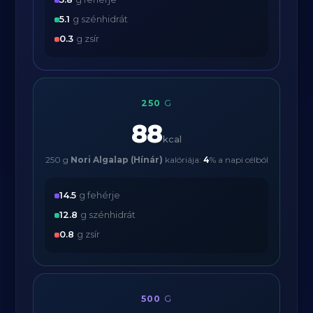
5.1
g szénhidrát
0.3
g zsír
250
G
88
kcal
250 g
Nori Algalap (Hínár)
kalóriája:
4
% a napi célból
14.5
g fehérje
12.8
g szénhidrát
0.8
g zsír
500
G