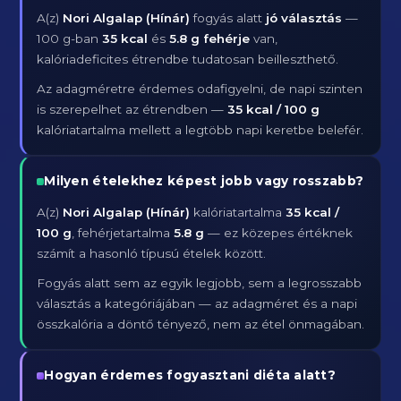
A(z)
Nori Algalap (Hínár)
fogyás alatt
jó választás
—
100 g-ban
35 kcal
és
5.8 g fehérje
van,
kalóriadeficites étrendbe tudatosan beilleszthető.
Az adagméretre érdemes odafigyelni, de napi szinten
is szerepelhet az étrendben —
35 kcal / 100 g
kalóriatartalma mellett a legtöbb napi keretbe belefér.
Milyen ételekhez képest jobb vagy rosszabb?
A(z)
Nori Algalap (Hínár)
kalóriatartalma
35 kcal /
100 g
, fehérjetartalma
5.8 g
— ez közepes értéknek
számít a hasonló típusú ételek között.
Fogyás alatt sem az egyik legjobb, sem a legrosszabb
választás a kategóriájában — az adagméret és a napi
összkalória a döntő tényező, nem az étel önmagában.
Hogyan érdemes fogyasztani diéta alatt?