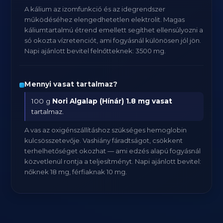
A kálium az izomfunkció és az idegrendszer
működéséhez elengedhetetlen elektrolit. Magas
káliumtartalmú étrend emellett segíthet ellensúlyozni a
só okozta vízretenciót, ami fogyásnál különösen jól jön.
Napi ajánlott bevitel felnőtteknek: 3500 mg.
Mennyi vasat tartalmaz?
100 g
Nori Algalap (Hínár)
1.8 mg vasat
tartalmaz.
A vas az oxigénszállításhoz szükséges hemoglobin
kulcsösszetevője. Vashiány fáradtságot, csökkent
terhelhetőséget okozhat — ami edzés alapú fogyásnál
közvetlenül rontja a teljesítményt. Napi ajánlott bevitel:
nőknek 18 mg, férfiaknak 10 mg.