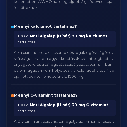
kellemetlen. A WHO napi legfeljebb 5 g sóbevitelt ajánl
felnőtteknek.
Mennyi kalciumot tartalmaz?
100 g
Nori Algalap (Hínár)
70 mg kalciumot
tartalmaz.
A kalcium nemcsak a csontok és fogak egészségéhez
szükséges, hanem egyes kutatások szerint segíthet az
anyagcsere és a zsírégetés szabályozásában is — bár
ez önmagában nem helyettesíti a kalóriadeficitet. Napi
ajánlott bevitel felnőtteknek: 1000 mg.
Mennyi C-vitamint tartalmaz?
100 g
Nori Algalap (Hínár)
39 mg C-vitamint
tartalmaz.
A C-vitamin antioxidáns, támogatja az immunrendszert