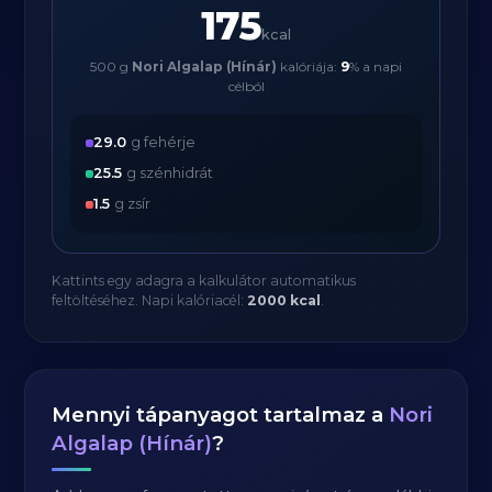
175
kcal
500 g
Nori Algalap (Hínár)
kalóriája:
9
% a napi
célból
29.0
g fehérje
25.5
g szénhidrát
1.5
g zsír
Kattints egy adagra a kalkulátor automatikus
feltöltéséhez. Napi kalóriacél:
2000 kcal
.
Mennyi tápanyagot tartalmaz a
Nori
Algalap (Hínár)
?