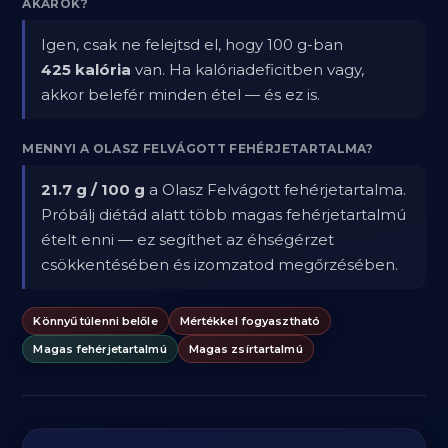
AKAROK?
Igen, csak ne felejtsd el, hogy 100 g-ban
425 kalória
van. Ha kalóriadeficitben vagy,
akkor belefér minden étel — és ez is.
MENNYI A OLASZ FELVÁGOTT FEHÉRJETARTALMA?
21.7 g / 100 g
a Olasz Felvágott fehérjetartalma.
Próbálj diétád alatt több magas fehérjetartalmú
ételt enni — ez segíthet az éhségérzet
csökkentésében és izomzatod megőrzésében.
Könnyű túlenni belőle
Mértékkel fogyasztható
Magas fehérjetartalmú
Magas zsírtartalmú