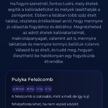
Ha fogyni szeretnél, fontos tudni, mely ételek
segítik a kalóriadeficitet és melyek lassíthatják a
zsírégetést. Ebben a listában több száz ételt
találsz, részletes értékeléssel arról, hogy mennyire
jó választás fogyáshoz és diétához. Megnézheted
az adott ételek kalóriatartalmát,
makrotápanyagait, valamint azt is, mennyire
laktatóak és mennyire könnyű belőlük túlenni.
Válaszd ki az ételt, és tudd meg, hogyan
illeszthető be hatékonyan egy fogyókúrás
étrendbe.
Pulyka Felsőcomb
185
kcal
29
g
0
g
7
g
🔥
🥩
🥔
🫒
A felsőcomb is zsírosabb, mint a mell, de így is jó
fehérjeforrás lehet, ha nem eszed a bőrét.