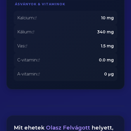
ÁSVÁNYOK & VITAMINOK
Kalcium
10
mg
Kálium
340
mg
Vas
1.5
mg
C-vitamin
0.0
mg
A-vitamin
0
μg
Mit ehetek
Olasz Felvágott
helyett,