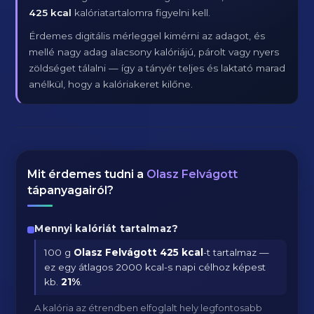
425 kcal
kalóriatartalomra figyelni kell.
Érdemes digitális mérleggel kimérni az adagot, és
mellé nagy adag alacsony kalóriájú, párolt vagy nyers
zöldséget tálalni — így a tányér teljes és laktató marad
anélkül, hogy a kalóriakeret kilőne.
Mit érdemes tudni a
Olasz Felvágott
tápanyagairól?
Mennyi kalóriát tartalmaz?
100 g
Olasz Felvágott
425 kcal
-t tartalmaz —
ez egy átlagos 2000 kcal-s napi célhoz képest
kb.
21
%
.
A kalória az étrendben elfoglalt hely legfontosabb