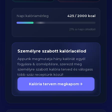
Napi kalóriamérleg
425
/
2000
kcal
21
% a napi célodból
Személyre szabott kalóriacélod
Appunk megmutatja hány kalóriát egyél
fogyásra & izomépítésre, szerezd meg
személyre szabott kalória terved és válogass
több száz receptünk közül!
Kalória tervem megkapom