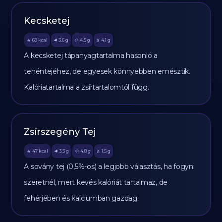
Kecsketej
69
kcal
3.6
g
4.5
g
4.1
g
🔥
🥩
🥔
🫒
A kecsketej tápanyagtartalma hasonló a
tehéntejéhez, de egyesek könnyebben emésztik.
Kalóriatartalma a zsírtartalomtól függ.
Zsírszegény Tej
47
kcal
3.3
g
4.8
g
1.5
g
🔥
🥩
🥔
🫒
A sovány tej (0,5%-os) a legjobb választás, ha fogyni
szeretnél, mert kevés kalóriát tartalmaz, de
fehérjében és kalciumban gazdag.