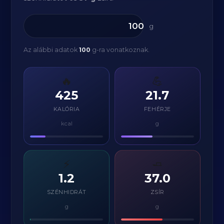
g
Az alábbi adatok
100
g-ra vonatkoznak.
🔥
💪
425
21.7
KALÓRIA
FEHÉRJE
kcal
g
⚡
🧈
1.2
37.0
SZÉNHIDRÁT
ZSÍR
g
g