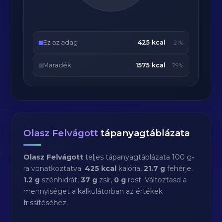
Ez az adag
425 kcal
21%
Maradék
1575 kcal
79%
Olasz Felvágott
tápanyagtáblázata
Olasz Felvágott
teljes tápanyagtáblázata 100 g-
ra vonatkoztatva:
425 kcal
kalória,
21.7 g
fehérje,
1.2 g
szénhidrát,
37 g
zsír,
0 g
rost. Változtasd a
mennyiséget a kalkulátorban az értékek
frissítéséhez.