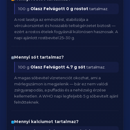
100 g
Olasz Felvágott
0 g rostot
tartalmaz.
A rost lassítja az emésztést, stabilizálja a
vércukorszintet és hosszabb teltségérzetet biztosít —
ezért a rostos ételek fogyásnál különösen hasznosak. A
napi ajánlott rostbevitel 25–30 g.
Mennyi sót tartalmaz?
100 g
Olasz Felvágott
4.7 g sót
tartalmaz.
A magas sóbevitel vízretenciót okozhat, ami a
mérlegszámon is megjelenik — bár ez nem valódi
zsírgyarapodás, a puffadás és a nehézség érzése
kellemetlen. A WHO napi legfeljebb 5 g sóbevitelt ajánl
felnőtteknek.
Mennyi kalciumot tartalmaz?