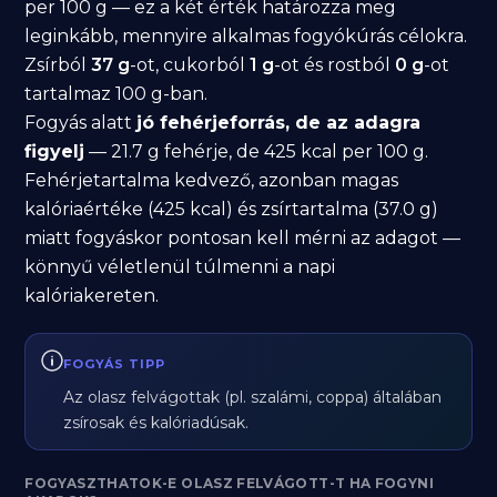
per 100 g — ez a két érték határozza meg
leginkább, mennyire alkalmas fogyókúrás célokra.
Zsírból
37 g
-ot, cukorból
1 g
-ot és rostból
0 g
-ot
tartalmaz 100 g-ban.
Fogyás alatt
jó fehérjeforrás, de az adagra
figyelj
— 21.7 g fehérje, de 425 kcal per 100 g.
Fehérjetartalma kedvező, azonban magas
kalóriaértéke (425 kcal) és zsírtartalma (37.0 g)
miatt fogyáskor pontosan kell mérni az adagot —
könnyű véletlenül túlmenni a napi
kalóriakereten.
FOGYÁS TIPP
Az olasz felvágottak (pl. szalámi, coppa) általában
zsírosak és kalóriadúsak.
FOGYASZTHATOK-E OLASZ FELVÁGOTT-T HA FOGYNI