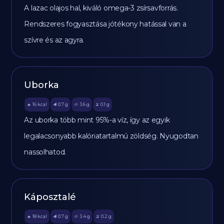
A lazac olajos hal, kiváló omega-3 zsírsavforrás.
Rendszeres fogyasztása jótékony hatással van a
szívre és az agyra.
Uborka
16
kcal
0.7
g
3.6
g
0.1
g
🔥
🥩
🥔
🫒
Az uborka több mint 95%-a víz, így az egyik
legalacsonyabb kalóriatartalmú zöldség. Nyugodtan
nassolhatod.
Káposztalé
18
kcal
0.7
g
3.4
g
0.2
g
🔥
🥩
🥔
🫒