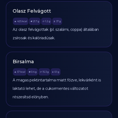
Olasz Felvágott
425
kcal
21.7
g
1.2
g
37
g
🔥
🥩
🥔
🫒
Az olasz felvágottak (pl. szalámi, coppa) általában
zsírosak és kalóriadúsak.
Birsalma
57
kcal
0.4
g
15.3
g
0.1
g
🔥
🥩
🥔
🫒
A magas pektintartalma miatt főzve, lekvárként is
laktató lehet, de a cukormentes változatot
részesítsd előnyben.