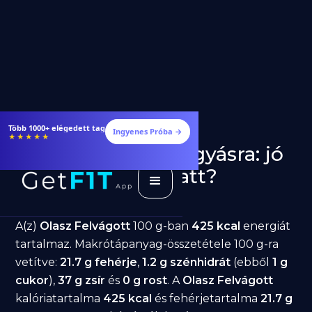
Több 1000+ elégedett tag
Ingyenes Próba →
★★★★★
Olasz Felvágott fogyásra: jó
választás diéta alatt?
GetFIT App
Írta -
March 19, 2026
A(z)
Olasz Felvágott
100 g-ban
425 kcal
energiát
tartalmaz. Makrótápanyag-összetétele 100 g-ra
vetítve:
21.7 g fehérje
,
1.2 g szénhidrát
(ebből
1 g
cukor
),
37 g zsír
és
0 g rost
. A
Olasz Felvágott
kalóriatartalma
425 kcal
és fehérjetartalma
21.7 g