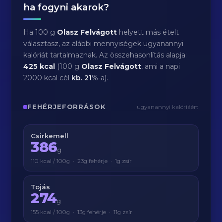
ha fogyni akarok?
Ha 100 g
Olasz Felvágott
helyett más ételt
választasz, az alábbi mennyiségek ugyanannyi
kalóriát tartalmaznak. Az összehasonlítás alapja:
425 kcal
(100 g
Olasz Felvágott
, ami a napi
2000 kcal cél
kb.
21
%-a).
FEHÉRJEFORRÁSOK
ugyanannyi kalóriáért
Csirkemell
386
g
110 kcal / 100g · 23g fehérje · 1g zsír
Tojás
274
g
155 kcal / 100g · 13g fehérje · 11g zsír