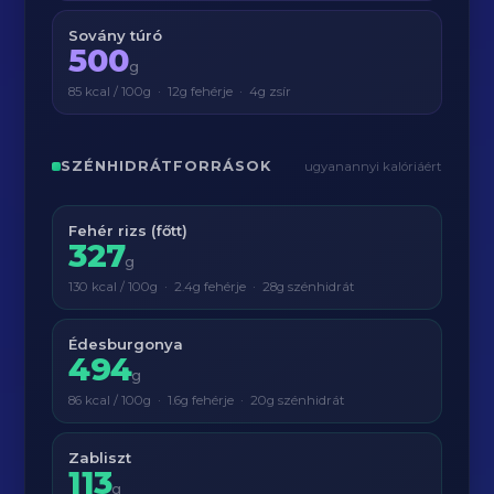
Sovány túró
500
g
85 kcal / 100g · 12g fehérje · 4g zsír
SZÉNHIDRÁTFORRÁSOK
ugyanannyi kalóriáért
Fehér rizs (főtt)
327
g
130 kcal / 100g · 2.4g fehérje · 28g szénhidrát
Édesburgonya
494
g
86 kcal / 100g · 1.6g fehérje · 20g szénhidrát
Zabliszt
113
g