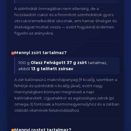
A szénhidrát önmagában nem ellenség, de a
hozzáadott cukor és a finomított szénhidrátok gyors
vércukoremelkedést okoznak, ami hamar éhséget és
ételvágyat hozhat vissza — ezért fogyásnál érdemes
figyelni az arányokra.
Mennyi zsírt tartalmaz?
100 g
Olasz Felvágott
37 g zsírt
tartalmaz,
ebből
13 g telített zsírsav
.
A zsír kalóriasűrű makrotápanyag (9 kcal/g, szemben a
fehérje és szénhidrát 4 kcal/g-jával), ezért nagy
mennyiségben könnyen megnöveli a napi
kalóriabevitelt. Ugyanakkor az egészséges zsírok (pl.
omega-3) fontosak a hormonegyensúlyhoz és a zsírban
oldódó vitaminok felszívódásához.
Mennyi rostot tartalmaz?