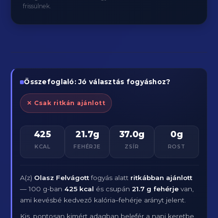
frissülnek.
Összefoglaló: Jó választás fogyáshoz?
✕ Csak ritkán ajánlott
425
21.7g
37.0g
0g
KCAL
FEHÉRJE
ZSÍR
ROST
A(z)
Olasz Felvágott
fogyás alatt
ritkábban ajánlott
— 100 g-ban
425 kcal
és csupán
21.7 g fehérje
van,
ami kevésbé kedvező kalória–fehérje arányt jelent.
Kis, pontosan kimért adagban belefér a napi keretbe