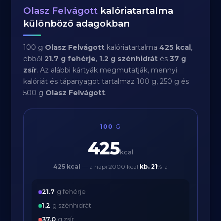
Olasz Felvágott
kalóriatartalma
különböző adagokban
100 g
Olasz Felvágott
kalóriatartalma
425 kcal
,
ebből
21.7 g fehérje
,
1.2 g szénhidrát
és
37 g
zsír
. Az alábbi kártyák megmutatják, mennyi
kalóriát és tápanyagot tartalmaz 100 g, 250 g és
500 g
Olasz Felvágott
.
100
G
425
kcal
425 kcal
— a napi 2000 kcal
kb.
21
%-a
21.7
g fehérje
1.2
g szénhidrát
37.0
g zsír