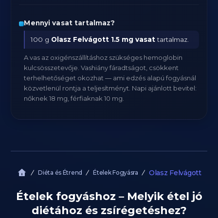
Mennyi vasat tartalmaz?
100 g
Olasz Felvágott
1.5 mg vasat
tartalmaz.
A vas az oxigénszállításhoz szükséges hemoglobin
kulcsösszetevője. Vashiány fáradtságot, csökkent
terhelhetőséget okozhat — ami edzés alapú fogyásnál
közvetlenül rontja a teljesítményt. Napi ajánlott bevitel:
nőknek 18 mg, férfiaknak 10 mg.
Olasz Felvágott
Diéta és Étrend
Ételek Fogyásra
Ételek fogyáshoz – Melyik étel jó
diétához és zsírégetéshez?