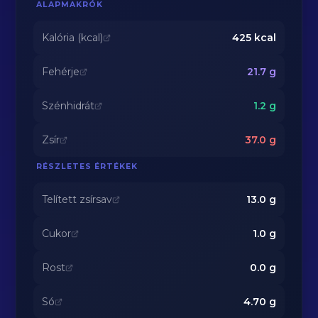
ALAPMAKRÓK
Kalória (kcal)
425
kcal
Fehérje
21.7
g
Szénhidrát
1.2
g
Zsír
37.0
g
RÉSZLETES ÉRTÉKEK
Telített zsírsav
13.0
g
Cukor
1.0
g
Rost
0.0
g
Só
4.70
g