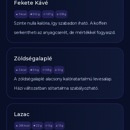
Fekete Kávé
9
kcal
0.12
g
1.67
g
0.18
g
🔥
🥩
🥔
🫒
Szinte nulla kalória, így szabadon iható. A koffein
serkentheti az anyagcserét, de mértékkel fogyaszd.
Zöldségalaplé
5
kcal
0.4
g
0.8
g
0.1
g
🔥
🥩
🥔
🫒
A zöldségalaplé alacsony kalóriatartalmú levesalap.
Házi változatban sótartalma szabályozható.
Lazac
206
kcal
22
g
0
g
13
g
🔥
🥩
🥔
🫒