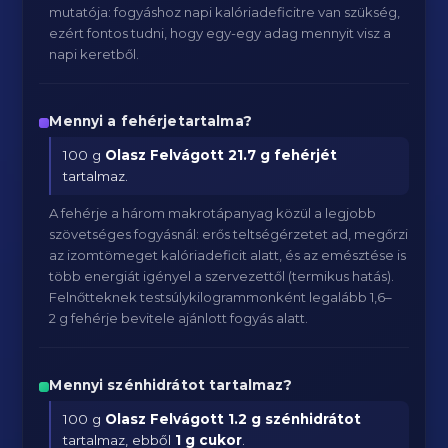
mutatója: fogyáshoz napi kalóriadeficitre van szükség,
ezért fontos tudni, hogy egy-egy adag mennyit visz a
napi keretből.
Mennyi a fehérjetartalma?
100 g
Olasz Felvágott
21.7 g fehérjét
tartalmaz.
A fehérje a három makrotápanyag közül a legjobb
szövetséges fogyásnál: erős teltségérzetet ad, megőrzi
az izomtömeget kalóriadeficit alatt, és az emésztése is
több energiát igényel a szervezettől (termikus hatás).
Felnőtteknek testsúlykilogrammonként legalább 1,6–
2 g fehérje bevitele ajánlott fogyás alatt.
Mennyi szénhidrátot tartalmaz?
100 g
Olasz Felvágott
1.2 g szénhidrátot
tartalmaz, ebből
1 g cukor
.