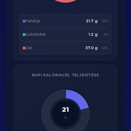
Fehérje
21.7 g
36%
Szénhidrát
1.2 g
2%
Zsír
37.0 g
62%
NAPI KALÓRIACÉL TELJESÍTÉSE
21
%