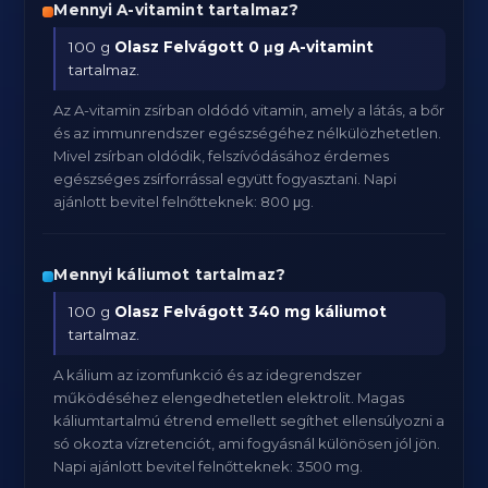
Mennyi A-vitamint tartalmaz?
100 g
Olasz Felvágott
0 μg A-vitamint
tartalmaz.
Az A-vitamin zsírban oldódó vitamin, amely a látás, a bőr
és az immunrendszer egészségéhez nélkülözhetetlen.
Mivel zsírban oldódik, felszívódásához érdemes
egészséges zsírforrással együtt fogyasztani. Napi
ajánlott bevitel felnőtteknek: 800 μg.
Mennyi káliumot tartalmaz?
100 g
Olasz Felvágott
340 mg káliumot
tartalmaz.
A kálium az izomfunkció és az idegrendszer
működéséhez elengedhetetlen elektrolit. Magas
káliumtartalmú étrend emellett segíthet ellensúlyozni a
só okozta vízretenciót, ami fogyásnál különösen jól jön.
Napi ajánlott bevitel felnőtteknek: 3500 mg.