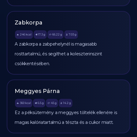
Zabkorpa
246
kcal
17.3
g
66.22
g
7.03
g
🔥
🥩
🥔
🫒
A zabkorpa a zabpehelynél is magasabb
rosttartalmú, és segíthet a koleszterinszint
csökkentésében.
Meggyes Párna
360
kcal
6.5
g
45
g
14.2
g
🔥
🥩
🥔
🫒
Ez a péksütemény a meggyes töltelék ellenére is
magas kalóriatartalmú a tészta és a cukor miatt.