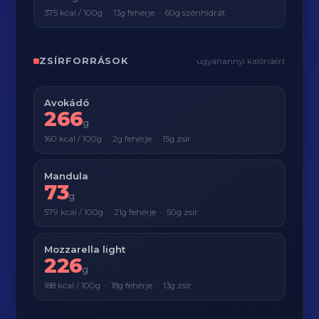
375 kcal / 100g · 13g fehérje · 60g szénhidrát
ZSÍRFORRÁSOK
ugyanannyi kalóriáért
Avokádó
266
g
160 kcal / 100g · 2g fehérje · 15g zsír
Mandula
73
g
579 kcal / 100g · 21g fehérje · 50g zsír
Mozzarella light
226
g
188 kcal / 100g · 18g fehérje · 13g zsír