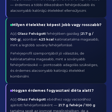
— érdemes a többi étkezésben fehérjedúsabb és
alacsonyabb kalóriájú ételekkel ellensúlyozni.
Milyen ételekhez képest jobb vagy rosszabb?
A(z)
Olasz Felvágott
fehérjében gazdag (
21.7 g /
100 g
), azonban
425 kcal
kalóriatartalma magasabb,
mint a legtöbb sovány fehérjeforrásé.
Fehérjeprofil szempontjából jó választás, de
kalóriatartalma magasabb, mint a soványabb
fehérjeforrásoké — pontosabb adagolás szükséges,
és érdemes alacsonyabb kalóriájú ételekkel
kombinálni.
Hogyan érdemes fogyasztani diéta alatt?
A(z)
Olasz Felvágott
ebédhez vagy vacsorához
ajánlott fehérjeforrásként —
21.7 g fehérje / 100 g
tartalma segít az izomzat megőrzésében, de a