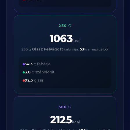
250
G
1063
kcal
250 g
Olasz Felvágott
kalóriája:
53
% a napi célból
54.3
g fehérje
3.0
g szénhidrát
92.5
g zsír
500
G
2125
kcal