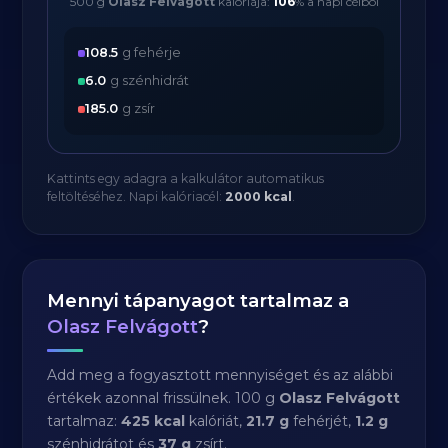
500 g
Olasz Felvágott
kalóriája:
106
% a napi célból
108.5
g fehérje
6.0
g szénhidrát
185.0
g zsír
Kattints egy adagra a kalkulátor automatikus
feltöltéséhez. Napi kalóriacél:
2000 kcal
.
Mennyi tápanyagot tartalmaz a
Olasz Felvágott
?
Add meg a fogyasztott mennyiséget és az alábbi
értékek azonnal frissülnek. 100 g
Olasz Felvágott
tartalmaz:
425 kcal
kalóriát,
21.7 g
fehérjét,
1.2 g
szénhidrátot és
37 g
zsírt.