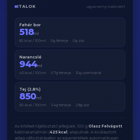
ITALOK
ugyanannyi kalóriáért
Fehér bor
518
ml
82 kcal / 100ml · 0g fehérje · 0g zsír
Narancslé
944
ml
45 kcal / 100ml · 0.7g fehérje · 10g szénhidrát
Tej (2,8%)
850
ml
50 kcal / 100ml · 3.4g fehérje · 2.8g zsír
Az értékek tájékoztató jellegűek, 100 g
Olasz Felvágott
kalóriatartalmán (
425 kcal
) alapulnak. A kiválasztott
adag változtatásakor az egyenértékek automatikusan