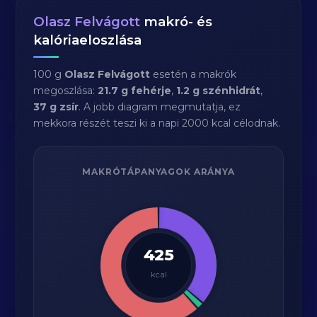
Olasz Felvágott
makró- és
kalóriaeloszlása
100 g
Olasz Felvágott
esetén a makrók
megoszlása:
21.7 g fehérje
,
1.2 g szénhidrát
,
37 g zsír
. A jobb diagram megmutatja, ez
mekkora részét teszi ki a napi 2000 kcal célodnak.
MAKRÓTÁPANYAGOK ARÁNYA
425
kcal