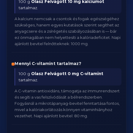
100 g
Olasz Felvágott
10 mg kalciumot
tartalmaz.
A kalcium nemcsak a csontok és fogak egészségéhez
szükséges, hanem egyes kutatások szerint segíthet az
anyagcsere és a zsírégetés szabályozásában is — bár
ez önmagában nem helyettesíti a kalóriadeficitet. Napi
ajánlott bevitel felnőtteknek: 1000 mg.
Mennyi C-vitamint tartalmaz?
100 g
Olasz Felvágott
0 mg C-vitamint
tartalmaz.
A C-vitamin antioxidáns, támogatja az immunrendszert
és segíti a vas felszívódását a bélrendszerben.
Fogyásnál a mikrotápanyag-bevitel fenntartása fontos,
mivel a kalóriakorlátozás könnyen vitaminhiányhoz
vezethet. Napi ajánlott bevitel: 80 mg.