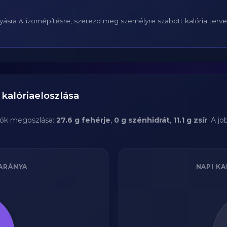
ásra & izomépítésre, szerezd meg személyre szabott kalória terv
kalóriaeloszlása
ók megoszlása:
27.6 g fehérje
,
0 g szénhidrát
,
11.1 g zsír
. A j
ARÁNYA
NAPI KA