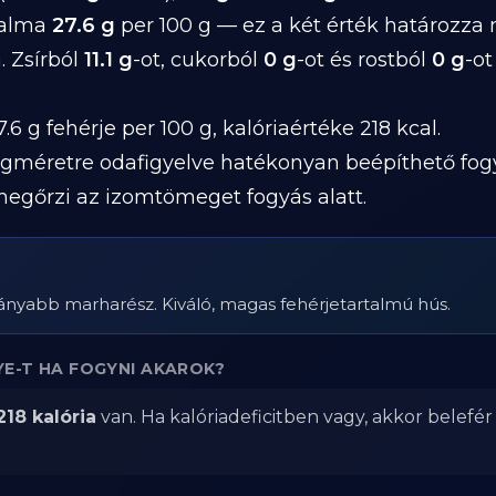
talma
27.6 g
per 100 g — ez a két érték határozza
. Zsírból
11.1 g
-ot, cukorból
0 g
-ot és rostból
0 g
-ot
.6 g fehérje per 100 g, kalóriaértéke 218 kcal.
gméretre odafigyelve hatékonyan beépíthető fog
megőrzi az izomtömeget fogyás alatt.
nyabb marharész. Kiváló, magas fehérjetartalmú hús.
E-T HA FOGYNI AKAROK?
218 kalória
van. Ha kalóriadeficitben vagy, akkor belefé