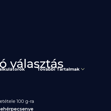
ó választás
alkulátorok
További Tartalmak
tétele 100 g-ra
Fehérpecsenye