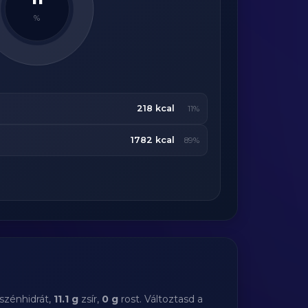
%
218 kcal
11%
1782 kcal
89%
szénhidrát,
11.1 g
zsír,
0 g
rost. Változtasd a