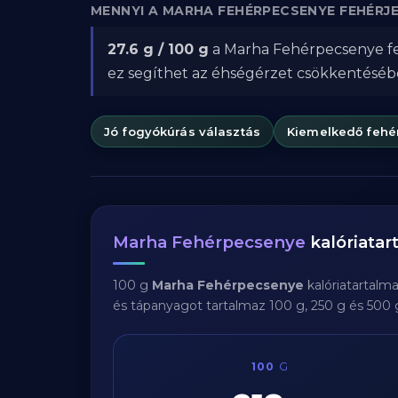
MENNYI A MARHA FEHÉRPECSENYE FEHÉR
27.6 g / 100 g
a Marha Fehérpecsenye feh
ez segíthet az éhségérzet csökkentésé
Jó fogyókúrás választás
Kiemelkedő fehé
Marha Fehérpecsenye
kalóriata
100 g
Marha Fehérpecsenye
kalóriatartalm
és tápanyagot tartalmaz 100 g, 250 g és 500
100
G