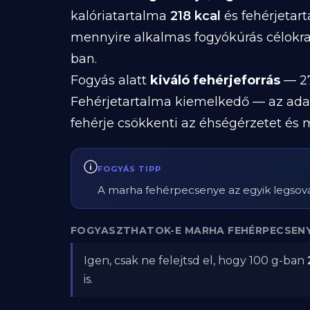
kalóriatartalma
218 kcal
és fehérjetar
mennyire alkalmas fogyókúrás célokra
ban.
Fogyás alatt
kiváló fehérjeforrás
— 27
Fehérjetartalma kiemelkedő — az ada
fehérje csökkenti az éhségérzetet és 
FOGYÁS TIPP
A marha fehérpecsenye az egyik legsová
FOGYASZTHATOK-E MARHA FEHÉRPECSENY
Igen, csak ne felejtsd el, hogy 100 g-ban
is.