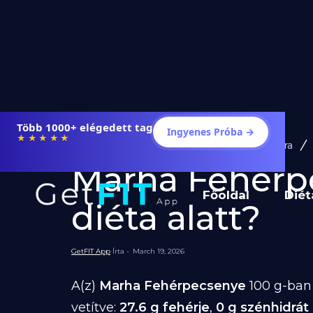
Több 1000+ elégedett tag
Ingyenes Próba →
★★★★★
Diéta és Étrend
Ételek Fogyásra
Marha Fehérpe
Főoldal
Diét
diéta alatt?
GetFIT App
Írta -
March 19, 2026
A(z)
Marha Fehérpecsenye
100 g-ba
vetítve:
27.6 g fehérje
,
0 g szénhidrát