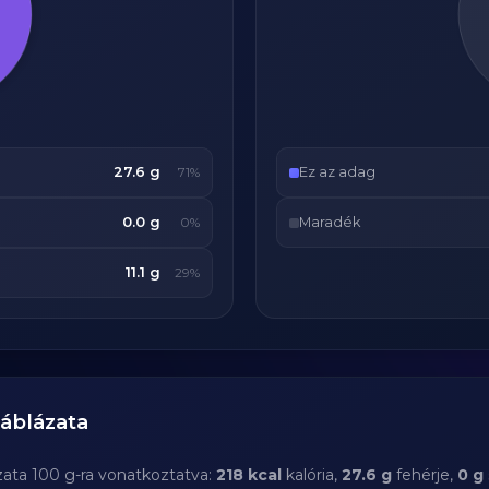
27.6 g
Ez az adag
71%
0.0 g
Maradék
0%
11.1 g
29%
áblázata
zata 100 g-ra vonatkoztatva:
218 kcal
kalória,
27.6 g
fehérje,
0 g