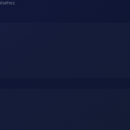
téséhez.