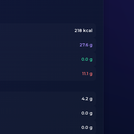
218
kcal
27.6
g
0.0
g
11.1
g
4.2
g
0.0
g
0.0
g