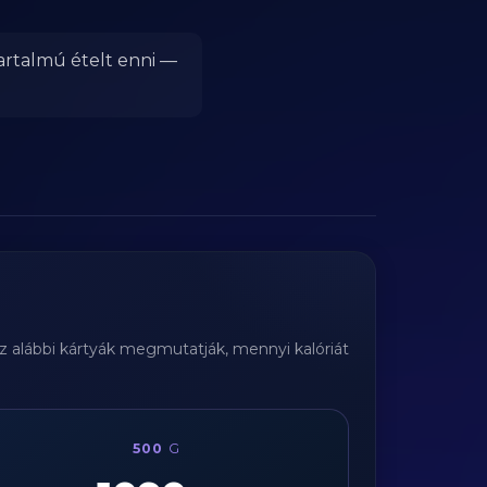
artalmú ételt enni —
Az alábbi kártyák megmutatják, mennyi kalóriát
500
G