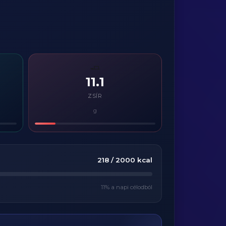
🧈
11.1
ZSÍR
g
218
/
2000
kcal
11
% a napi célodból