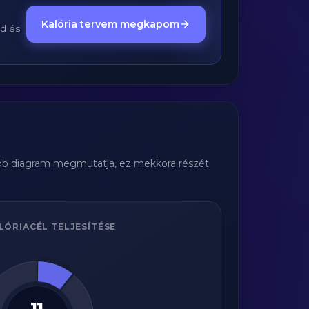
Kalória tervem megkapom
ed és
obb diagram megmutatja, ez mekkora részét
LÓRIACÉL TELJESÍTÉSE
11