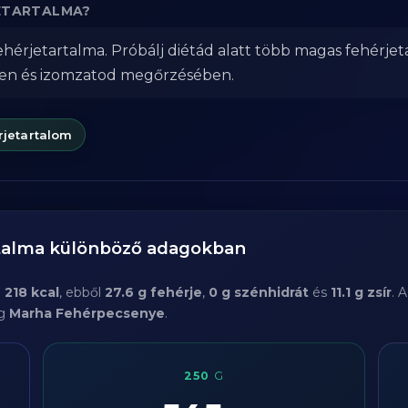
JETARTALMA?
érjetartalma. Próbálj diétád alatt több magas fehérjet
ben és izomzatod megőrzésében.
rjetartalom
rtalma különböző adagokban
a
218 kcal
, ebből
27.6 g fehérje
,
0 g szénhidrát
és
11.1 g zsír
. 
 g
Marha Fehérpecsenye
.
250
G