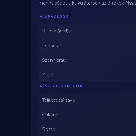
mennyiséget a kalkulátorban az értékek frissí
ALAPMAKRÓK
Kalória (kcal)
Fehérje
Szénhidrát
Zsír
RÉSZLETES ÉRTÉKEK
Telített zsírsav
Cukor
Rost