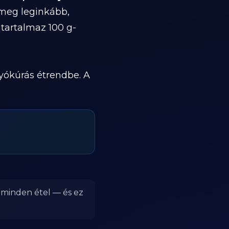
 meg leginkább,
 tartalmaz 100 g-
yókúrás étrendbe. A
r minden étel — és ez