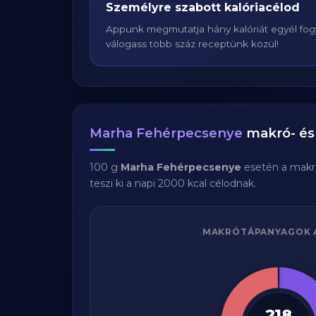
Személyre szabott kalóriacélod
Appunk megmutatja hány kalóriát egyél fogy
válogass több száz receptünk közül!
Marha Fehérpecsenye
makró- és 
100 g
Marha Fehérpecsenye
esetén a makr
teszi ki a napi 2000 kcal célodnak.
MAKRÓTÁPANYAGOK 
218