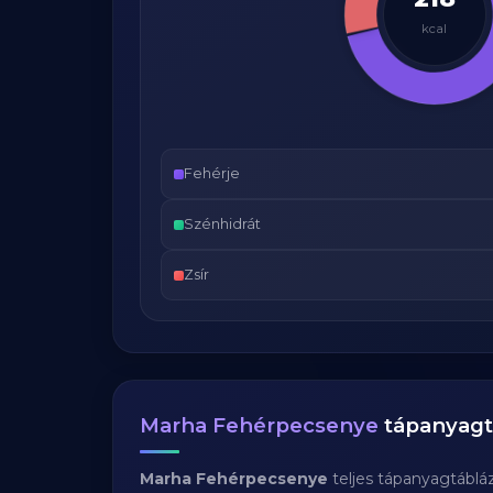
kcal
Fehérje
Szénhidrát
Zsír
Marha Fehérpecsenye
tápanyagt
Marha Fehérpecsenye
teljes tápanyagtáblá