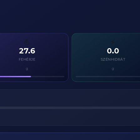
💪
⚡
27.6
0.0
FEHÉRJE
SZÉNHIDRÁT
g
g