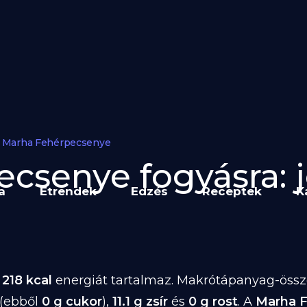
Marha Fehérpecsenye
csenye fogyásra: j
a
Étrendek
Edzés
Receptek
K
n
218 kcal
energiát tartalmaz. Makrótápanyag-össze
(ebből
0 g cukor
),
11.1 g zsír
és
0 g rost
. A
Marha 