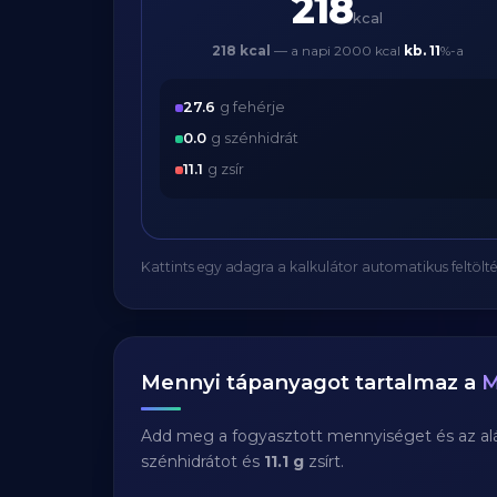
218
kcal
218 kcal
— a napi 2000 kcal
kb.
11
%-a
27.6
g fehérje
0.0
g szénhidrát
11.1
g zsír
Kattints egy adagra a kalkulátor automatikus feltölté
Mennyi tápanyagot tartalmaz a
M
Add meg a fogyasztott mennyiséget és az aláb
szénhidrátot és
11.1 g
zsírt.