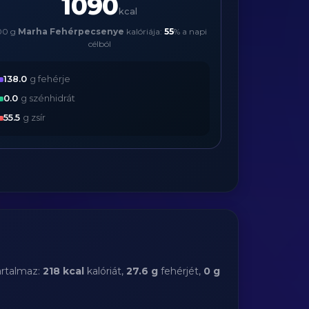
1090
kcal
00 g
Marha Fehérpecsenye
kalóriája:
55
% a napi
célból
138.0
g fehérje
0.0
g szénhidrát
55.5
g zsír
rtalmaz:
218 kcal
kalóriát,
27.6 g
fehérjét,
0 g