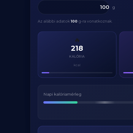
g
Az alábbi adatok
100
g-ra vonatkoznak.
🔥
218
KALÓRIA
kcal
Napi kalóriamérleg