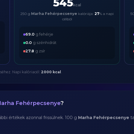
545
kcal
250 g
Marha Fehérpecsenye
kalóriája:
27
% a napi
5
célból
69.0
g fehérje
0.0
g szénhidrát
27.8
g zsír
séhez. Napi kalóriacél:
2000 kcal
.
arha Fehérpecsenye
?
bi értékek azonnal frissülnek. 100 g
Marha Fehérpecsenye
ta