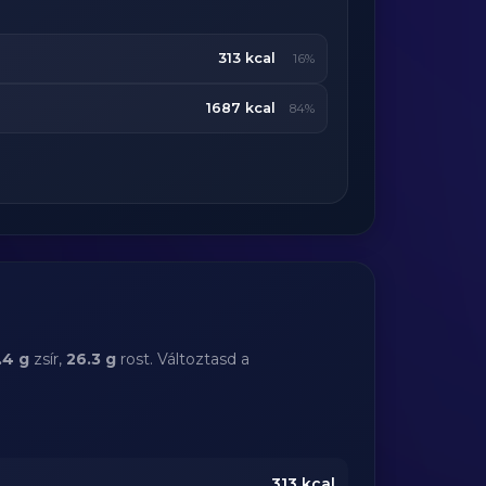
313 kcal
16%
1687 kcal
84%
.4 g
zsír,
26.3 g
rost. Változtasd a
313
kcal