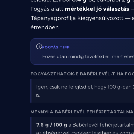
Fogyás alatt
mértékkel jó választás
—
Tápanyagprofilja kiegyensúlyozott — a
étrendben.
FOGYÁS TIPP
Főzés után mindig távolítsd el, mert ehet
FOGYASZTHATOK-E BABÉRLEVÉL-T HA FO
Igen, csak ne felejtsd el, hogy 100 g-ban
is.
MENNYI A BABÉRLEVÉL FEHÉRJETARTALMA
7.6 g / 100 g
a Babérlevél fehérjetartalm
az éhségérzet csökkentésében és izom