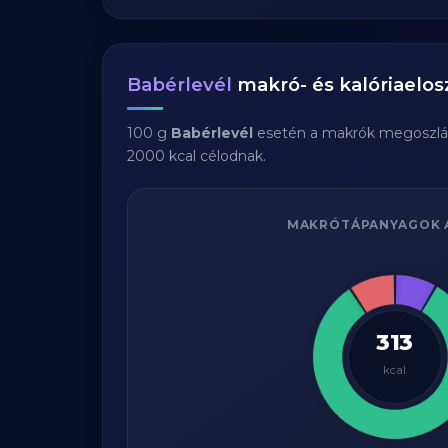
Babérlevél
makró- és kalóriaelos
100 g
Babérlevél
esetén a makrók megoszlá
2000 kcal célodnak.
MAKRÓTÁPANYAGOK 
313
kcal