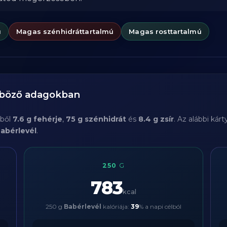
ú
Magas szénhidráttartalmú
Magas rosttartalmú
nböző adagokban
bből
7.6 g fehérje
,
75 g szénhidrát
és
8.4 g zsír
. Az alábbi ká
abérlevél
.
250
G
783
kcal
250 g
Babérlevél
kalóriája:
39
% a napi célból