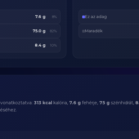
7.6 g
Ez az adag
8%
75.0 g
Maradék
82%
8.4 g
10%
a vonatkoztatva:
313 kcal
kalória,
7.6 g
fehérje,
75 g
szénhidrát,
8
téséhez.