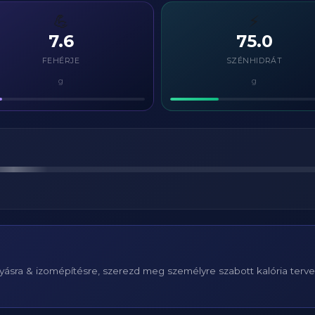
💪
⚡
7.6
75.0
FEHÉRJE
SZÉNHIDRÁT
g
g
ásra & izomépítésre, szerezd meg személyre szabott kalória terv