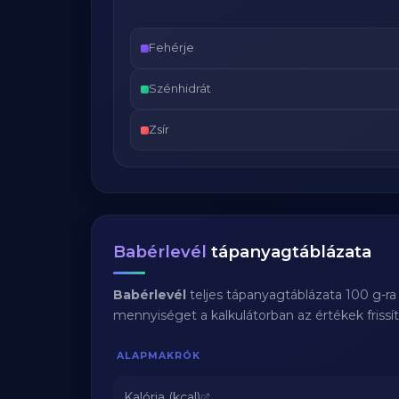
Fehérje
Szénhidrát
Zsír
Babérlevél
tápanyagtáblázata
Babérlevél
teljes tápanyagtáblázata 100 g-r
mennyiséget a kalkulátorban az értékek frissí
ALAPMAKRÓK
Kalória (kcal)