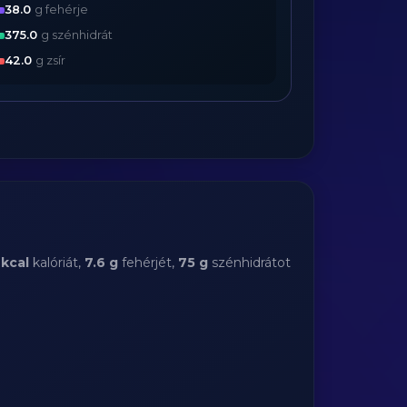
38.0
g fehérje
375.0
g szénhidrát
42.0
g zsír
 kcal
kalóriát,
7.6 g
fehérjét,
75 g
szénhidrátot