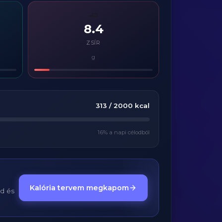
🧈
8.4
ZSÍR
g
313
/
2000
kcal
16
% a napi célodból
Kalória tervem megkapom
ed és