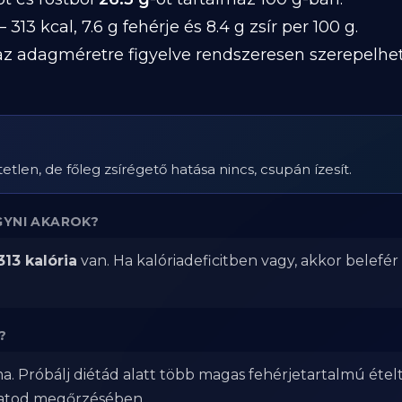
 313 kcal, 7.6 g fehérje és 8.4 g zsír per 100 g.
z adagméretre figyelve rendszeresen szerepelhet 
etlen, de főleg zsírégető hatása nincs, csupán ízesít.
GYNI AKAROK?
313 kalória
van. Ha kalóriadeficitben vagy, akkor belefé
?
a. Próbálj diétád alatt több magas fehérjetartalmú étel
zatod megőrzésében.