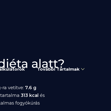
diéta alatt?
alkulátorok
További Tartalmak
ra vetítve:
7.6 g
atartalma
313 kcal
és
kalmas fogyókúrás