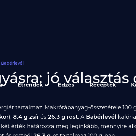
Babérlevél
ásra: jó választás 
a
Étrendek
Edzés
Receptek
K
rgiát tartalmaz. Makrótápanyag-összetétele 100 g-
kor
),
8.4 g zsír
és
26.3 g rost
. A
Babérlevél
kalóri
 két érték határozza meg leginkább, mennyire al
ot és rostból
26.3 g
-ot tartalmaz 100 g-ban.