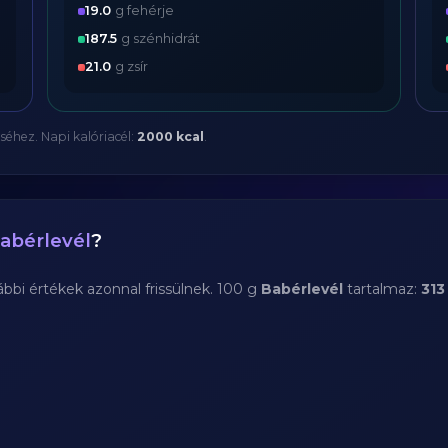
19.0
g fehérje
187.5
g szénhidrát
21.0
g zsír
séhez. Napi kalóriacél:
2000 kcal
.
abérlevél
?
bi értékek azonnal frissülnek. 100 g
Babérlevél
tartalmaz:
313