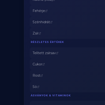
Fehérje
Szénhidrát
Zsír
RÉSZLETES ÉRTÉKEK
Telített zsírsav
Cukor
Rost
Só
ÁSVÁNYOK & VITAMINOK