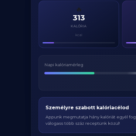
🔥
313
KALÓRIA
kcal
Napi kalóriamérleg
Személyre szabott kalóriacélod
Appunk megmutatja hány kalóriát egyél fogy
válogass több száz receptünk közül!