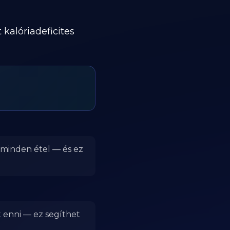
kalóriadeficites
r minden étel — és ez
t enni — ez segíthet