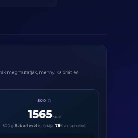
rtyák megmutatják, mennyi kalóriát és
500
G
1565
kcal
500 g
Babérlevél
kalóriája:
78
% a napi célból