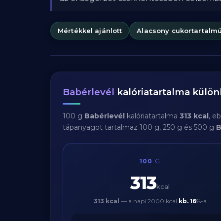
Mértékkel ajánlott
Alacsony cukortartalm
Babérlevél
kalóriatartalma külö
100 g
Babérlevél
kalóriatartalma
313 kcal
, e
tápanyagot tartalmaz 100 g, 250 g és 500 g
B
100
G
313
kcal
313 kcal
— a napi 2000 kcal
kb.
16
%-a