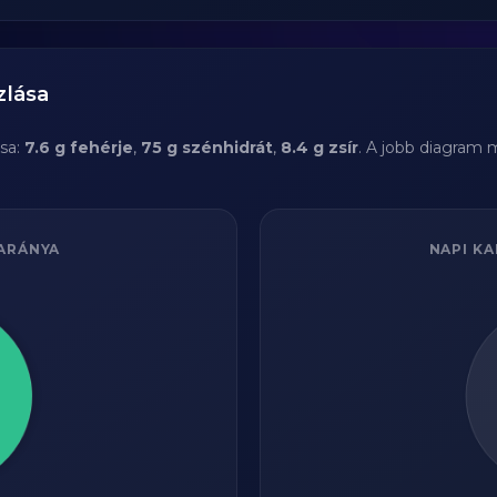
zlása
sa:
7.6 g fehérje
,
75 g szénhidrát
,
8.4 g zsír
. A jobb diagram 
ARÁNYA
NAPI KA