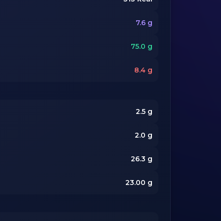
7.6
g
75.0
g
8.4
g
2.5
g
2.0
g
26.3
g
23.00
g