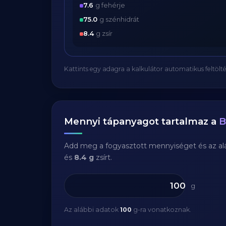
7.6
g fehérje
75.0
g szénhidrát
8.4
g zsír
Kattints egy adagra a kalkulátor automatikus feltölté
Mennyi tápanyagot tartalmaz a
B
Add meg a fogyasztott mennyiséget és az aláb
és
8.4 g
zsírt.
g
Az alábbi adatok
100
g-ra vonatkoznak.