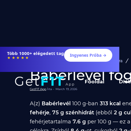
Több 1000+ elégedett tag
Ingyenes Próba →
★★★★★
Diéta és Étrend
Ételek Fogyásra
Babérlevél fogy
Főoldal
Diét
GetFIT App
Írta -
March 19, 2026
A(z)
Babérlevél
100 g-ban
313 kcal
ene
fehérje
,
75 g szénhidrát
(ebből
2 g cu
fehérjetartalma
7.6 g
per 100 g — ez a
célokra. Zsírból
8.4 g
-ot, cukorból
2 g
-