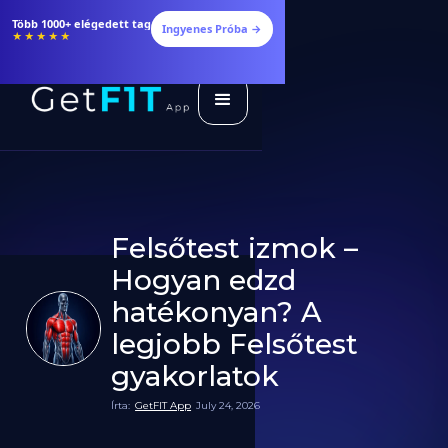
Több 1000+ elégedett tag
Ingyenes Próba →
★★★★★
Felsőtest izmok –
Hogyan edzd
hatékonyan? A
legjobb Felsőtest
gyakorlatok
Írta:
GetFIT App
July 24, 2026