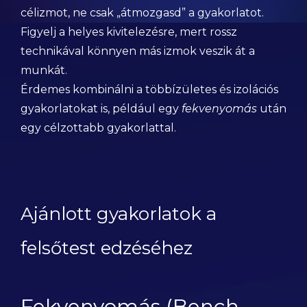
célizmot, ne csak „átmozgasd” a gyakorlatot.
Figyelj a helyes kivitelezésre, mert rossz
technikával könnyen más izmok veszik át a
munkát.
Érdemes kombinálni a többízületes és izolációs
gyakorlatokat is, például egy
fekvenyomás
után
egy célzottabb gyakorlattal.
Ajánlott gyakorlatok a
felsőtest edzéséhez
Fekvenyomás (Bench