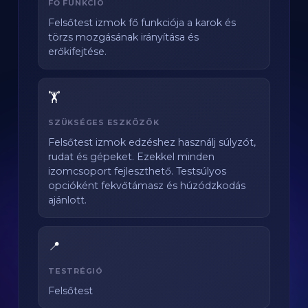
FŐ FUNKCIÓ
Felsőtest izmok fő funkciója a karok és
törzs mozgásának irányítása és
erőkifejtése.
🏋️
SZÜKSÉGES ESZKÖZÖK
Felsőtest izmok edzéshez használj súlyzót,
rudat és gépeket. Ezekkel minden
izomcsoport fejleszthető. Testsúlyos
opcióként fekvőtámasz és húzódzkodás
ajánlott.
📍
TESTRÉGIÓ
Felsőtest