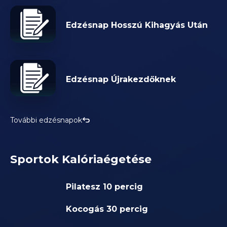
Edzésnap Hosszú Kihagyás Után
Edzésnap Újrakezdőknek
További edzésnapok
Sportok Kalóriaégetése
Pilatesz 10 percig
Kocogás 30 percig