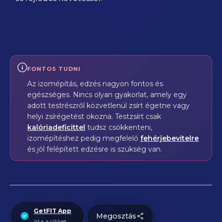
FONTOS TUDNI
Az izomépítás, edzés nagyon fontos és
egészséges. Nincs olyan gyakorlat, amely egy
adott testrészről közvetlenül zsírt égetne vagy
helyi zsírégetést okozna. Testzsírt csak
kalóriadeficittel
tudsz csökkenteni,
izomépítéshez pedig megfelelő
fehérjebevitelre
és jól felépített edzésre is szükség van.
GetFIT App
Megosztás
írta a cikket.