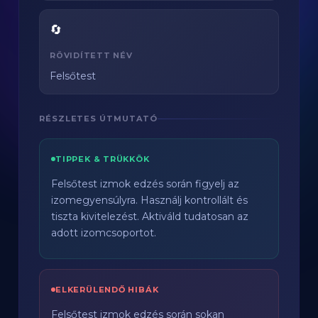
🔄
RÖVIDÍTETT NÉV
Felsőtest
RÉSZLETES ÚTMUTATÓ
TIPPEK & TRÜKKÖK
Felsőtest izmok edzés során figyelj az
izomegyensúlyra. Használj kontrollált és
tiszta kivitelezést. Aktiváld tudatosan az
adott izomcsoportot.
ELKERÜLENDŐ HIBÁK
Felsőtest izmok edzés során sokan