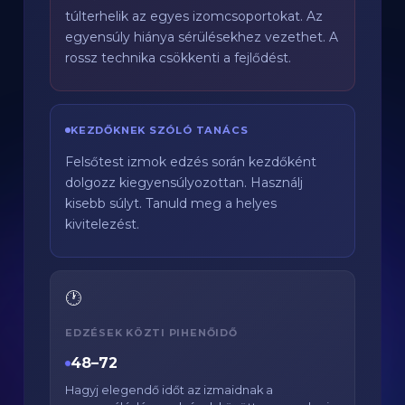
túlterhelik az egyes izomcsoportokat. Az
egyensúly hiánya sérülésekhez vezethet. A
rossz technika csökkenti a fejlődést.
KEZDŐKNEK SZÓLÓ TANÁCS
Felsőtest izmok edzés során kezdőként
dolgozz kiegyensúlyozottan. Használj
kisebb súlyt. Tanuld meg a helyes
kivitelezést.
🕐
EDZÉSEK KÖZTI PIHENŐIDŐ
48–72
Hagyj elegendő időt az izmaidnak a