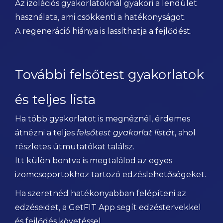
Az izolációs gyakorlatoknál gyakori a lendület
használata, ami csökkenti a hatékonyságot.
A regeneráció hiánya is lassíthatja a fejlődést.
További felsőtest gyakorlatok
és teljes lista
Ha több gyakorlatot is megnéznél, érdemes
átnézni a teljes
felsőtest gyakorlat listát
, ahol
részletes útmutatókat találsz.
Itt külön bontva is megtalálod az egyes
izomcsoportokhoz tartozó edzéslehetőségeket.
Ha szeretnéd hatékonyabban felépíteni az
edzéseidet, a GetFIT App segít edzéstervekkel
és fejlődés követéssel.