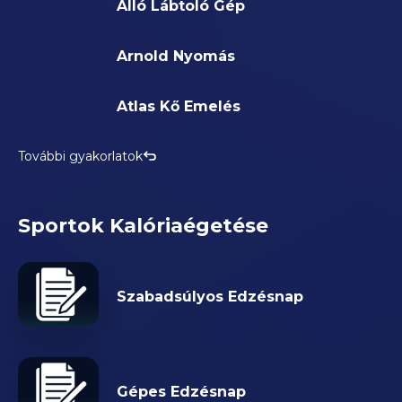
Álló Lábtoló Gép
Arnold Nyomás
Atlas Kő Emelés
További gyakorlatok
Sportok Kalóriaégetése
Szabadsúlyos Edzésnap
Gépes Edzésnap