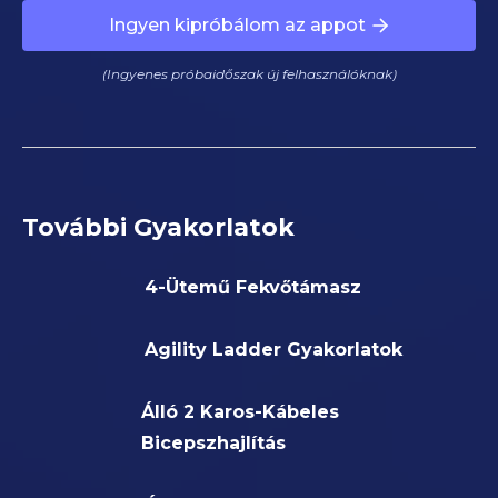
Ingyen kipróbálom az appot
(Ingyenes próbaidőszak új felhasználóknak)
További Gyakorlatok
4-Ütemű Fekvőtámasz
Agility Ladder Gyakorlatok
Álló 2 Karos-Kábeles
Bicepszhajlítás