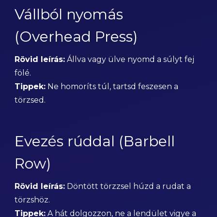
Vállból nyomás
(Overhead Press)
Rövid leírás:
Állva vagy ülve nyomd a súlyt fej
fölé.
Tippek:
Ne homoríts túl, tartsd feszesen a
törzsed.
Evezés rúddal (Barbell
Row)
Rövid leírás:
Döntött törzzsel húzd a rudat a
törzshöz.
Tippek:
A hát dolgozzon, ne a lendület vigye a