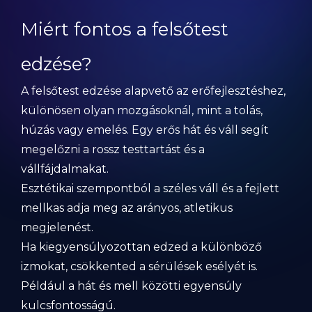
Miért fontos a felsőtest
edzése?
A felsőtest edzése alapvető az erőfejlesztéshez,
különösen olyan mozgásoknál, mint a tolás,
húzás vagy emelés. Egy erős hát és váll segít
megelőzni a rossz testtartást és a
vállfájdalmakat.
Esztétikai szempontból a széles váll és a fejlett
mellkas adja meg az arányos, atletikus
megjelenést.
Ha kiegyensúlyozottan edzed a különböző
izmokat, csökkented a sérülések esélyét is.
Például a hát és mell közötti egyensúly
kulcsfontosságú.