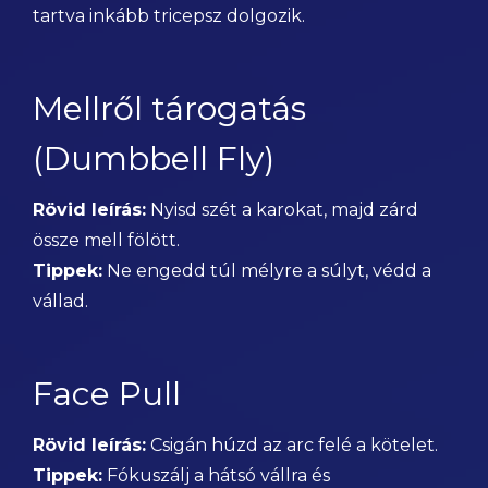
tartva inkább tricepsz dolgozik.
Mellről tárogatás
(Dumbbell Fly)
Rövid leírás:
Nyisd szét a karokat, majd zárd
össze mell fölött.
Tippek:
Ne engedd túl mélyre a súlyt, védd a
vállad.
Face Pull
Rövid leírás:
Csigán húzd az arc felé a kötelet.
Tippek:
Fókuszálj a hátsó vállra és