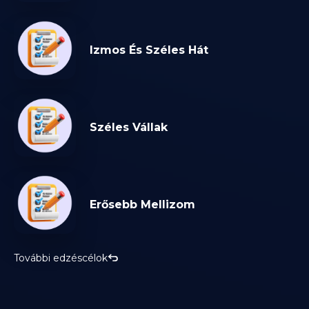
Izmos És Széles Hát
Széles Vállak
Erősebb Mellizom
További edzéscélok