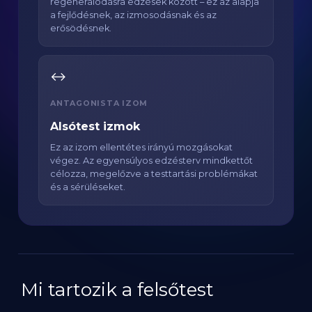
regenerálódásra edzések között – ez az alapja
a fejlődésnek, az izmosodásnak és az
erősödésnek.
↔️
ANTAGONISTA IZOM
Alsótest izmok
Ez az izom ellentétes irányú mozgásokat
végez. Az egyensúlyos edzésterv mindkettőt
célozza, megelőzve a testtartási problémákat
és a sérüléseket.
Mi tartozik a felsőtest