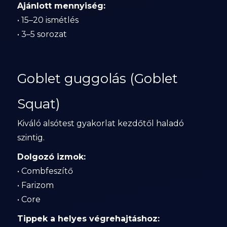
Ajánlott mennyiség:
• 15–20 ismétlés
• 3–5 sorozat
Goblet guggolás (Goblet
Squat)
Kiváló alsótest gyakorlat kezdőtől haladó
szintig.
Dolgozó izmok:
• Combfeszítő
• Farizom
• Core
Tippek a helyes végrehajtáshoz: