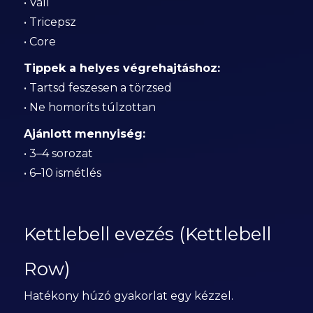
• Váll
• Tricepsz
• Core
Tippek a helyes végrehajtáshoz:
• Tartsd feszesen a törzsed
• Ne homoríts túlzottan
Ajánlott mennyiség:
• 3–4 sorozat
• 6–10 ismétlés
Kettlebell evezés (Kettlebell
Row)
Hatékony húzó gyakorlat egy kézzel.