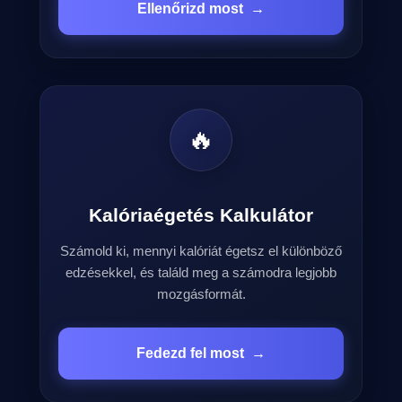
Ellenőrizd most
→
🔥
Kalóriaégetés Kalkulátor
Számold ki, mennyi kalóriát égetsz el különböző
edzésekkel, és találd meg a számodra legjobb
mozgásformát.
Fedezd fel most
→