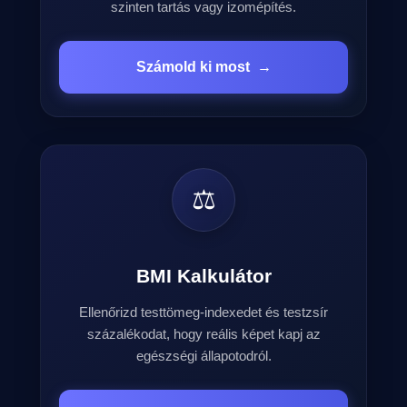
szinten tartás vagy izomépítés.
Számold ki most
→
⚖️
BMI Kalkulátor
Ellenőrizd testtömeg-indexedet és testzsír
százalékodat, hogy reális képet kapj az
egészségi állapotodról.