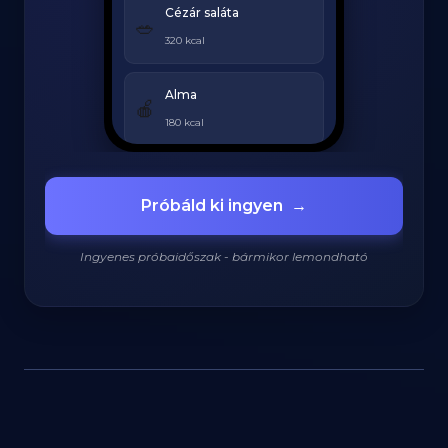
Cézár saláta
🥗
320 kcal
Alma
🍎
180 kcal
Grillezett csirke
🍗
Próbáld ki ingyen
→
420 kcal
Ingyenes próbaidőszak - bármikor lemondható
920
/
2200
kcal