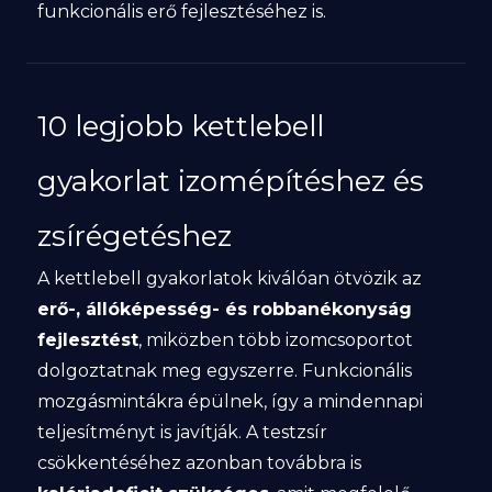
funkcionális erő fejlesztéséhez is.
10 legjobb kettlebell
gyakorlat izomépítéshez és
zsírégetéshez
A kettlebell gyakorlatok kiválóan ötvözik az
erő-, állóképesség- és robbanékonyság
fejlesztést
, miközben több izomcsoportot
dolgoztatnak meg egyszerre. Funkcionális
mozgásmintákra épülnek, így a mindennapi
teljesítményt is javítják. A testzsír
csökkentéséhez azonban továbbra is