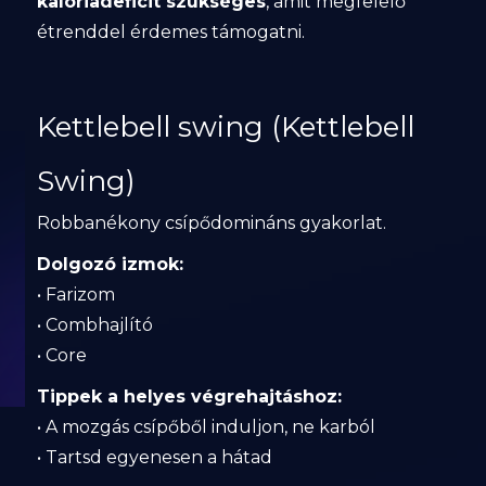
kalóriadeficit szükséges
, amit megfelelő
étrenddel érdemes támogatni.
Kettlebell swing (Kettlebell
Swing)
Robbanékony csípődomináns gyakorlat.
Dolgozó izmok:
• Farizom
• Combhajlító
• Core
Tippek a helyes végrehajtáshoz:
• A mozgás csípőből induljon, ne karból
• Tartsd egyenesen a hátad