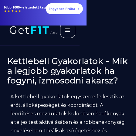
Több 1000+ elégedett tag
Ingyenes Próba →
★★★★★
Kettlebell Gyakorlatok - Mik
a legjobb gyakorlatok ha
fogyni, izmosodni akarsz?
A kettlebell gyakorlatok egyszerre fejlesztik az
erőt, állóképességet és koordinációt. A
lendítéses mozdulatok különösen hatékonyak
a teljes test aktiválásában és a robbanékonyság
növelésében. Ideálisak zsírégetéshez és