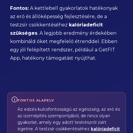
Fontos:
A kettlebell gyakorlatok hatékonyak
az erő és állóképesség fejlesztésére, de a
testzsír csökkentéséhez
kalóriadeficit
szükséges
. A legjobb eredmény érdekében
kombináld őket megfelelő étrenddel. Ebben
egy jól felépített rendszer, például a GetFIT
App, hatékony támogatást nyújthat.
FONTOS ALAPELV
Az edzés kulcsfontosságú az egészség, az erő és
az izomépítés szempontjából, de nincs olyan
gyakorlat, amely egy adott testrészről zsírt
égetne. A testzsír csökkentéséhez
kalóriadeficit