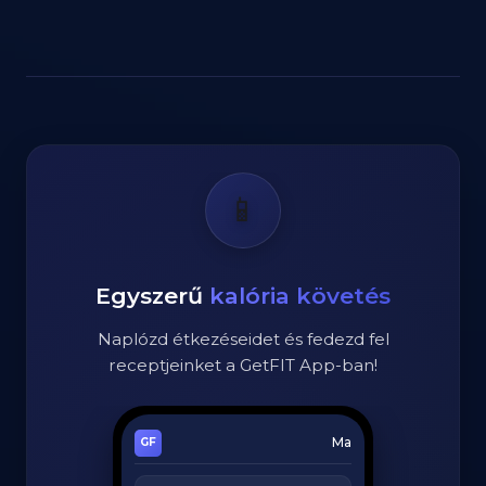
📱
Egyszerű
kalória követés
Naplózd étkezéseidet és fedezd fel
receptjeinket a GetFIT App-ban!
Ma