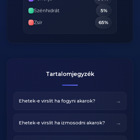
Szénhidrát
5%
Zsír
65%
Tartalomjegyzék
→
Ehetek-e virslit ha fogyni akarok?
→
Ehetek-e virslit ha izmosodni akarok?