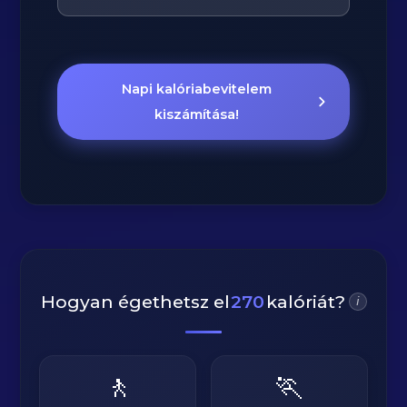
Napi kalóriabevitelem
kiszámítása!
Hogyan égethetsz el
270
kalóriát?
i
🚶
🏃