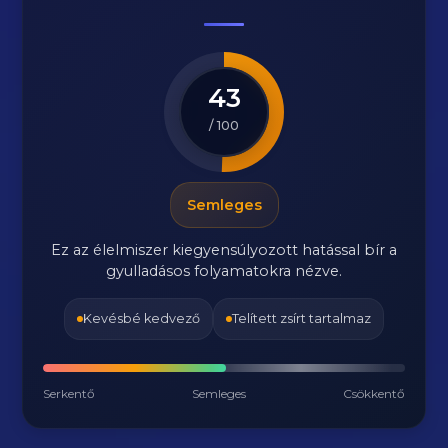
43
/ 100
Semleges
Ez az élelmiszer kiegyensúlyozott hatással bír a
gyulladásos folyamatokra nézve.
Kevésbé kedvező
Telített zsírt tartalmaz
Serkentő
Semleges
Csökkentő