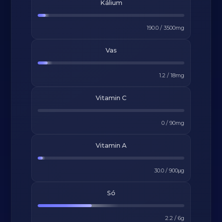
Kálium
190.0
/
3500
mg
Vas
1.2
/
18
mg
Vitamin C
0
/
90
mg
Vitamin A
30.0
/
900
μg
Só
2.2
/
6
g