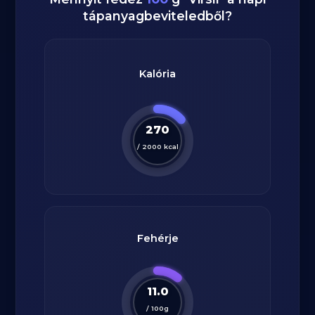
tápanyagbeviteledből?
Kalória
270
/
2000
kcal
Fehérje
11.0
/
100
g