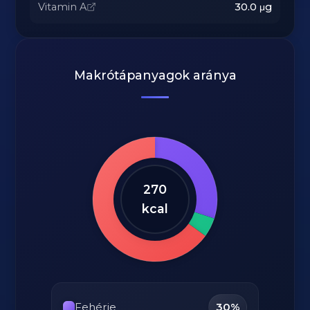
Vitamin A
30.0
μg
Makrótápanyagok aránya
270
kcal
Fehérje
30%