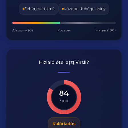
Fehérjetartalmú
Közepes fehérje arány
Alacsony (0)
Közepes
Magas (100)
Hizlaló étel a(z)
Virsli
?
84
/ 100
Kalóriadús