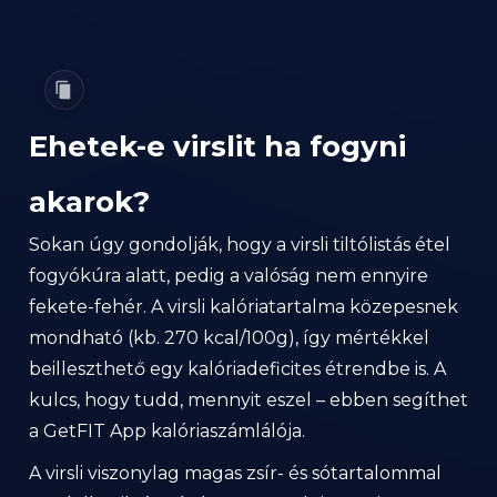
Ehetek-e virslit ha fogyni
akarok?
Sokan úgy gondolják, hogy a virsli tiltólistás étel
fogyókúra alatt, pedig a valóság nem ennyire
fekete-fehér. A virsli kalóriatartalma közepesnek
mondható (kb. 270 kcal/100g), így mértékkel
beilleszthető egy kalóriadeficites étrendbe is. A
kulcs, hogy tudd, mennyit eszel – ebben segíthet
a GetFIT App kalóriaszámlálója.
A virsli viszonylag magas zsír- és sótartalommal