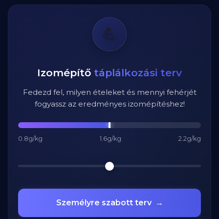
💪
Izomépítő
táplálkozási terv
Fedezd fel, milyen ételeket és mennyi fehérjét
fogyassz az eredményes izomépítéshez!
0.8g/kg
1.6g/kg
2.2g/kg
Személyre szabott terv
→