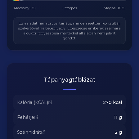
Alacsony (0)
Közepes
Magas (100)
Ez az adat nem orvosi tanács, minden esetben konzultálj
szakértővel ha beteg vagy. Egészséges emberek számára
a cukor fogyasztása mértékkel általában nem jelent
gondot.
Tápanyagtáblázat
Kalória (KCAL)
270
kcal
Fehérje
11
g
Szénhidrát
2
g