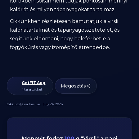
körökben, sokan nem tudják pontosan, mennyi
kalóriát és milyen tápanyagokat tartalmaz.
Cikkünkben részletesen bemutatjuk a virsli
kalóriatartalmát és tápanyagösszetételét, és
segítünk eldönteni, hogy beleférhet-e a
fogyókúrás vagy izomépítő étrendedbe.
GetFIT App
Megosztás
írta a cikket.
Cikk utoljásra frissítve.:
July 24, 2026
Mennyit fedez
100
g
"
Virsli
" a napi