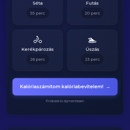
Séta
Futás
55
perc
20
perc
🚴
🏊
Kerékpározás
Úszás
26
perc
23
perc
Kalóriaszámítom kalóriabevitelem!
→
Próbáld ki díjmentesen