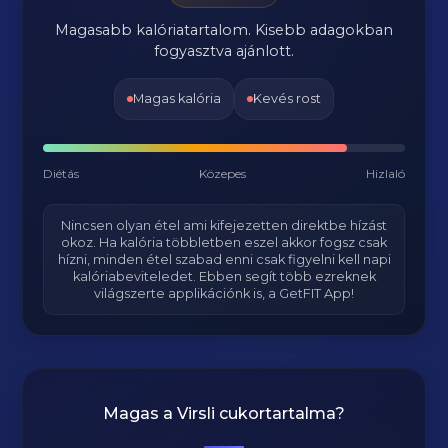
Magasabb kalóriatartalom. Kisebb adagokban
fogyasztva ajánlott.
Magas kalória
Kevés rost
Diétás
Közepes
Hizlaló
Nincsen olyan étel ami kifejezetten direktbe hízást
okoz. Ha kalória többletben eszel akkor fogsz csak
hízni, minden étel szabad enni csak figyelni kell napi
kalóriabeviteledet. Ebben segít több ezreknek
világszerte applikációnk is, a GetFIT App!
Magas a
Virsli
cukortartalma?