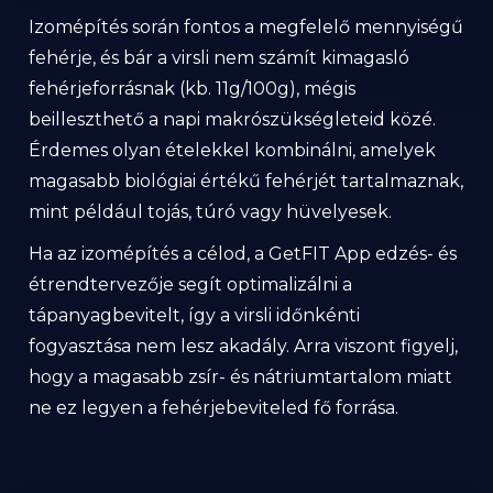
Izomépítés során fontos a megfelelő mennyiségű
fehérje, és bár a virsli nem számít kimagasló
fehérjeforrásnak (kb. 11g/100g), mégis
beilleszthető a napi makrószükségleteid közé.
Érdemes olyan ételekkel kombinálni, amelyek
magasabb biológiai értékű fehérjét tartalmaznak,
mint például tojás, túró vagy hüvelyesek.
Ha az izomépítés a célod, a GetFIT App edzés- és
étrendtervezője segít optimalizálni a
tápanyagbevitelt, így a virsli időnkénti
fogyasztása nem lesz akadály. Arra viszont figyelj,
hogy a magasabb zsír- és nátriumtartalom miatt
ne ez legyen a fehérjebeviteled fő forrása.