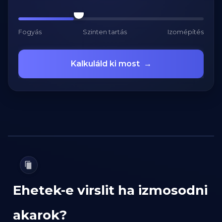
Fogyás
Szinten tartás
Izomépítés
Kalkuláld ki most
→
Ehetek-e virslit ha izmosodni
akarok?