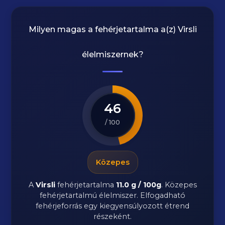
Milyen magas a fehérjetartalma a(z)
Virsli
élelmiszernek?
46
/ 100
Közepes
A
Virsli
fehérjetartalma
11.0 g / 100g
. Közepes
fehérjetartalmú élelmiszer. Elfogadható
fehérjeforrás egy kiegyensúlyozott étrend
részeként.