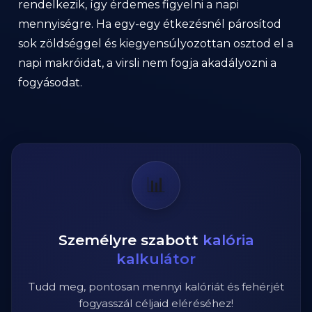
rendelkezik, így érdemes figyelni a napi
mennyiségre. Ha egy-egy étkezésnél párosítod
sok zöldséggel és kiegyensúlyozottan osztod el a
napi makróidat, a virsli nem fogja akadályozni a
fogyásodat.
📊
Személyre szabott
kalória
kalkulátor
Tudd meg, pontosan mennyi kalóriát és fehérjét
fogyasszál céljaid eléréséhez!