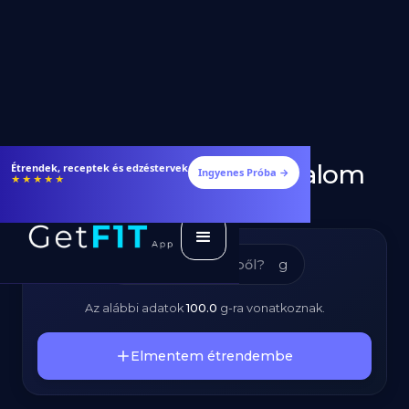
Virsli - Kalóriatartalom
Étrendek, receptek és edzéstervek
Ingyenes Próba →
★★★★★
és Tápanyagok
g
Az alábbi adatok
100.0
g
-ra vonatkoznak.
Elmentem étrendembe