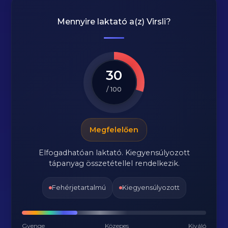
Mennyire laktató a(z)
Virsli
?
30
/ 100
Megfelelően
Elfogadhatóan laktató. Kiegyensúlyozott
tápanyag összetétellel rendelkezik.
Fehérjetartalmú
Kiegyensúlyozott
Gyenge
Közepes
Kiváló