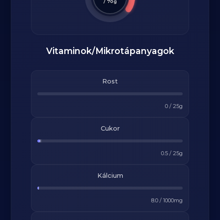
/
70
g
Vitaminok/Mikrotápanyagok
Rost
0
/
25
g
Cukor
0.5
/
25
g
Kálcium
8.0
/
1000
mg