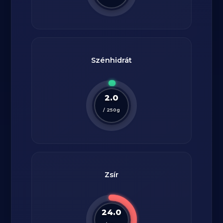
Szénhidrát
2.0
/
250
g
Zsír
24.0