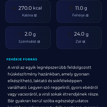
🔥
🥩
270.0
11.0
kcal
g
Kalória
Fehérje
🥔
2.0
🫒
24.0
g
g
Szénhidrát
Zsír
FEHÉRJE FORRÁS
A virsli az egyik legnépszerűbb feldolgozott
húskészítmény hazánkban, amely gyorsan
elkészíthető, laktató és sokféleképpen
variálható. Legyen szó reggeliről, gyors ebédről
vagy vacsoráról, a virsli sokak étrendjének része.
Bár gyakran kerül szóba egészségtudatos