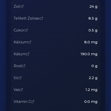
Zsír
24
g
Telített Zsírsav
8.5
g
Cukor
0.5
g
Kálcium
8.0
mg
Kálium
190.0
mg
Rost
0
g
Só
2.2
g
Vas
1.2
mg
Vitamin C
0.0
mg