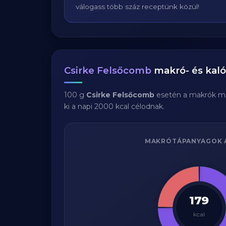
válogass több száz receptünk közül!
Csirke Felsőcomb
makró- és kaló
100 g
Csirke Felsőcomb
esetén a makrók m
ki a napi 2000 kcal célodnak.
MAKRÓTÁPANYAGOK 
179
kcal