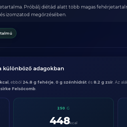
etartalma. Próbálj diétád alatt több magas fehérjetarta
 és izomzatod megőrzésében.
rtalmú
ma különböző adagokban
kcal
, ebből
24.8 g fehérje
,
0 g szénhidrát
és
8.2 g zsír
. Az al
sirke Felsőcomb
.
250
G
448
kcal