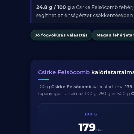
24.8 g / 100 g
a Csirke Felsőcomb fehérj
segíthet az éhségérzet csökkentésében
Jó fogyókúrás választás
Magas fehérjeta
Csirke Felsőcomb
kalóriatartal
100 g
Csirke Felsőcomb
kalóriatartalma
179 
tápanyagot tartalmaz 100 g, 250 g és 500 g
C
100
G
179
kcal