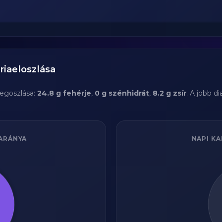
riaeloszlása
egoszlása:
24.8 g fehérje
,
0 g szénhidrát
,
8.2 g zsír
. A jobb 
ARÁNYA
NAPI KA