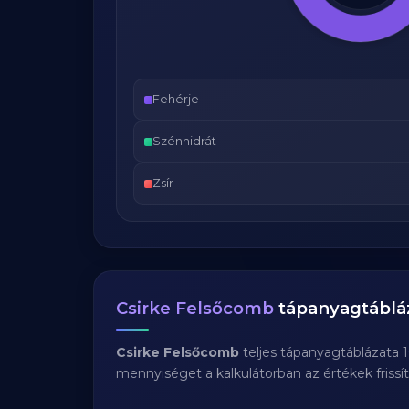
Fehérje
Szénhidrát
Zsír
Csirke Felsőcomb
tápanyagtáblá
Csirke Felsőcomb
teljes tápanyagtáblázata 
mennyiséget a kalkulátorban az értékek frissí