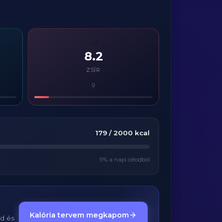
🧈
8.2
ZSÍR
g
179
/
2000
kcal
9
% a napi célodból
Kalória tervem megkapom
ed és