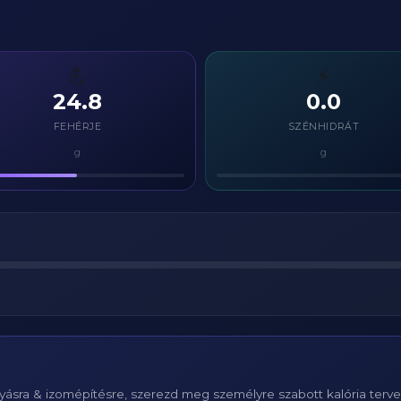
💪
⚡
24.8
0.0
FEHÉRJE
SZÉNHIDRÁT
g
g
ásra & izomépítésre, szerezd meg személyre szabott kalória terv