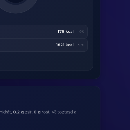
179 kcal
9%
1821 kcal
91%
idrát,
8.2 g
zsír,
0 g
rost. Változtasd a