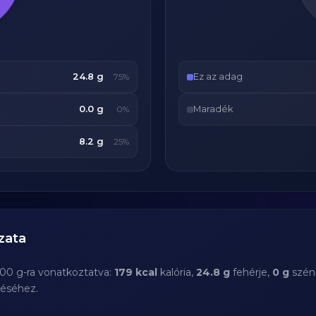
24.8 g
Ez az adag
75%
0.0 g
Maradék
0%
8.2 g
25%
zata
100 g-ra vonatkoztatva:
179 kcal
kalória,
24.8 g
fehérje,
0 g
szénh
téséhez.