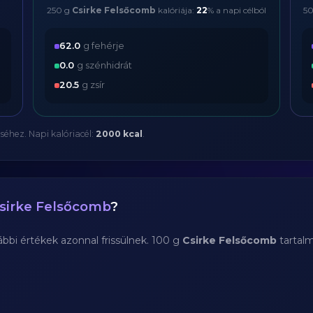
250 g
Csirke Felsőcomb
kalóriája:
22
% a napi célból
5
62.0
g fehérje
0.0
g szénhidrát
20.5
g zsír
séhez. Napi kalóriacél:
2000 kcal
.
sirke Felsőcomb
?
bi értékek azonnal frissülnek. 100 g
Csirke Felsőcomb
tartal