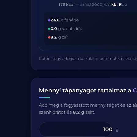
179 kcal
— a napi 2000 kcal
kb.
9
%-a
24.8
g fehérje
0.0
g szénhidrát
8.2
g zsír
Kattints egy adagra a kalkulátor automatikus feltölté
Mennyi tápanyagot tartalmaz a
C
Add meg a fogyasztott mennyiséget és az aláb
szénhidrátot és
8.2 g
zsírt.
g