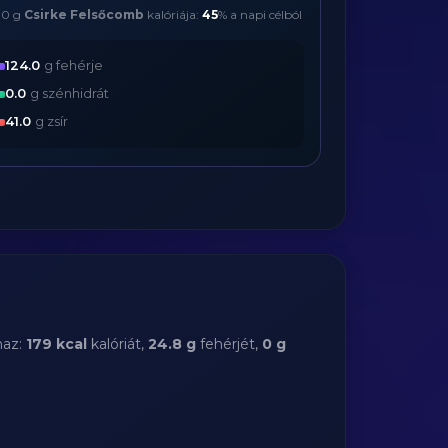
00 g
Csirke Felsőcomb
kalóriája:
45
% a napi célból
124.0
g fehérje
0.0
g szénhidrát
41.0
g zsír
maz:
179 kcal
kalóriát,
24.8 g
fehérjét,
0 g