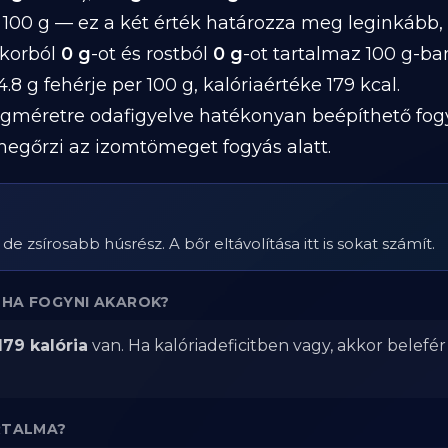
 100 g — ez a két érték határozza meg leginkább
ukorból
0 g
-ot és rostból
0 g
-ot tartalmaz 100 g-ba
.8 g fehérje per 100 g, kalóriaértéke 179 kcal.
gméretre odafigyelve hatékonyan beépíthető fog
megőrzi az izomtömeget fogyás alatt.
e zsírosabb húsrész. A bőr eltávolítása itt is sokat számít.
 HA FOGYNI AKAROK?
179 kalória
van. Ha kalóriadeficitben vagy, akkor belefé
RTALMA?