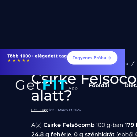
Több 1000+ elégedett tag
Ingyenes Próba →
★★★★★
Diéta és Étrend
Ételek Fogyásra
Csirke Felsőco
Főoldal
Diét
alatt?
GetFIT App
Írta -
March 19, 2026
A(z)
Csirke Felsőcomb
100 g-ban
179 
24.8 g fehérje
,
0 g szénhidrát
(ebből