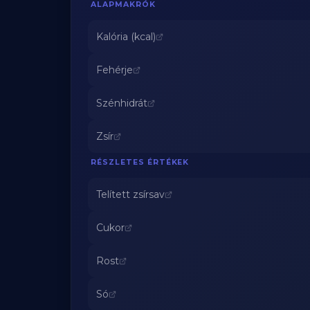
ALAPMAKRÓK
Kalória (kcal)
Fehérje
Szénhidrát
Zsír
RÉSZLETES ÉRTÉKEK
Telített zsírsav
Cukor
Rost
Só