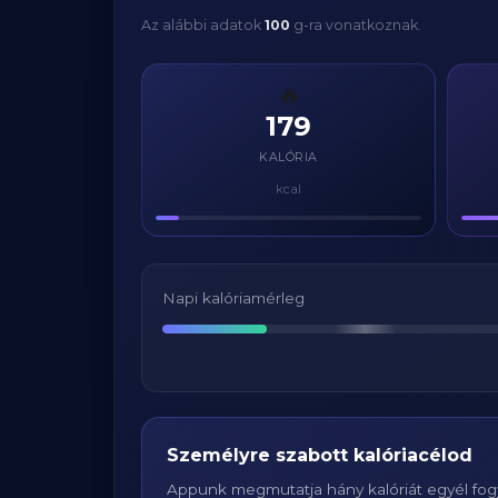
Az alábbi adatok
100
g-ra vonatkoznak.
🔥
179
KALÓRIA
kcal
Napi kalóriamérleg
Személyre szabott kalóriacélod
Appunk megmutatja hány kalóriát egyél fogy