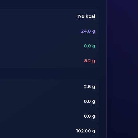
179
kcal
24.8
g
0.0
g
8.2
g
2.8
g
0.0
g
0.0
g
102.00
g