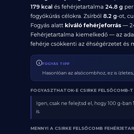
179 kcal
és fehérjetartalma
24.8 g
per
fogyókúrás célokra. Zsírból
8.2 g
-ot, c
Fogyás alatt
kiváló fehérjeforrás
— 24
Fehérjetartalma kiemelkedő — az ada
fehérje csökkenti az éhségérzetet és 
FOGYÁS TIPP
Hasonlóan az alsócombhoz, ez is ízletes, d
FOGYASZTHATOK-E CSIRKE FELSŐCOMB-T
Igen, csak ne felejtsd el, hogy 100 g-ban
is.
MENNYI A CSIRKE FELSŐCOMB FEHÉRJETA