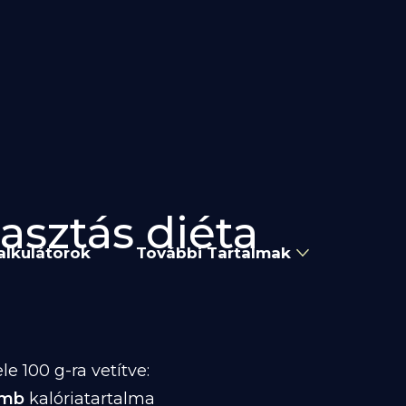
asztás diéta
alkulátorok
További Tartalmak
 100 g-ra vetítve:
omb
kalóriatartalma