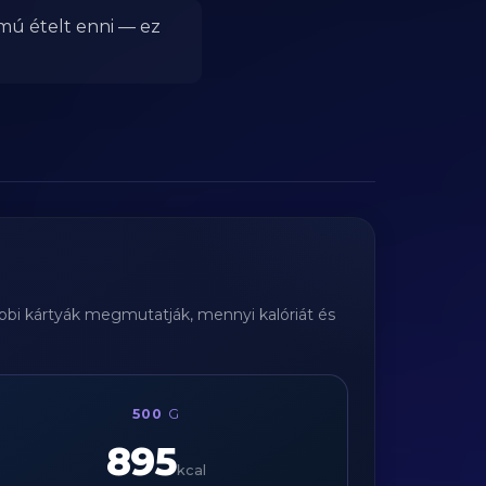
lmú ételt enni — ez
ábbi kártyák megmutatják, mennyi kalóriát és
500
G
895
kcal