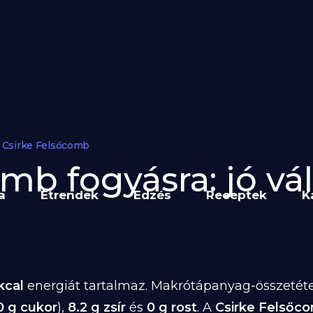
Csirke Felsőcomb
mb fogyásra: jó vál
a
Étrendek
Edzés
Receptek
K
kcal
energiát tartalmaz. Makrótápanyag-összetétele
0 g cukor
),
8.2 g zsír
és
0 g rost
. A
Csirke Felsőc