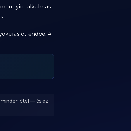
, mennyire alkalmas
n.
yókúrás étrendbe. A
r minden étel — és ez