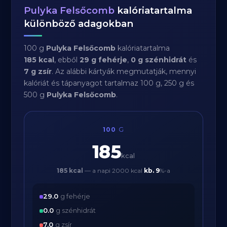
Pulyka Felsőcomb
kalóriatartalma
különböző adagokban
100 g
Pulyka Felsőcomb
kalóriatartalma
185 kcal
, ebből
29 g fehérje
,
0 g szénhidrát
és
7 g zsír
. Az alábbi kártyák megmutatják, mennyi
kalóriát és tápanyagot tartalmaz 100 g, 250 g és
500 g
Pulyka Felsőcomb
.
100
G
185
kcal
185 kcal
— a napi 2000 kcal
kb.
9
%-a
29.0
g fehérje
0.0
g szénhidrát
7.0
g zsír