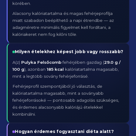
körében.
Alacsony kalóriatartalma és magas fehérjeprofilja
miatt szabadon beépíthető a napi étrendbe — az
adagméretre minimális figyelmet kell fordítani, a
kalóriakeret nem fog kilőni tőle.
Milyen ételekhez képest jobb vagy rosszabb?
A(z)
Pulyka Felsőcomb
fehérjében gazdag (
29.0 g /
100 g
), azonban
185 kcal
kalóriatartalma magasabb,
mint a legtöbb sovány fehérjeforrásé.
Fehérjeprofil szempontjából jó választás, de
kalóriatartalma magasabb, mint a soványabb
fehérjeforrásoké — pontosabb adagolás szükséges,
és érdemes alacsonyabb kalóriájú ételekkel
kombinálni.
Hogyan érdemes fogyasztani diéta alatt?