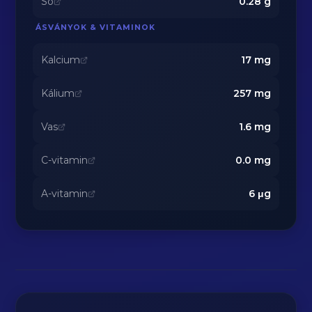
Só
0.28
g
ÁSVÁNYOK & VITAMINOK
Kalcium
17
mg
Kálium
257
mg
Vas
1.6
mg
C-vitamin
0.0
mg
A-vitamin
6
μg