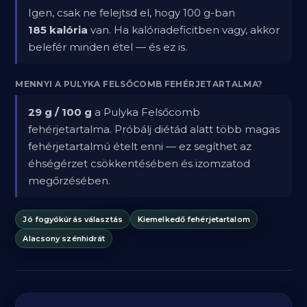
Igen, csak ne felejtsd el, hogy 100 g-ban
185 kalória
van. Ha kalóriadeficitben vagy, akkor
belefér minden étel — és ez is.
MENNYI A PULYKA FELSŐCOMB FEHÉRJETARTALMA?
29 g / 100 g
a Pulyka Felsőcomb
fehérjetartalma. Próbálj diétád alatt több magas
fehérjetartalmú ételt enni — ez segíthet az
éhségérzet csökkentésében és izomzatod
megőrzésében.
Jó fogyókúrás választás
Kiemelkedő fehérjetartalom
Alacsony szénhidrát