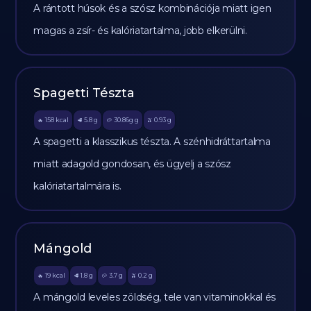
A rántott húsok és a szósz kombinációja miatt igen
magas a zsír- és kalóriatartalma, jobb elkerülni.
Spagetti Tészta
158
kcal
5.8
g
30.86g
g
0.93
g
🔥
🥩
🥔
🫒
A spagetti a klasszikus tészta. A szénhidráttartalma
miatt adagold gondosan, és ügyelj a szósz
kalóriatartalmára is.
Mángold
19
kcal
1.8
g
3.7
g
0.2
g
🔥
🥩
🥔
🫒
A mángold leveles zöldség, tele van vitaminokkal és