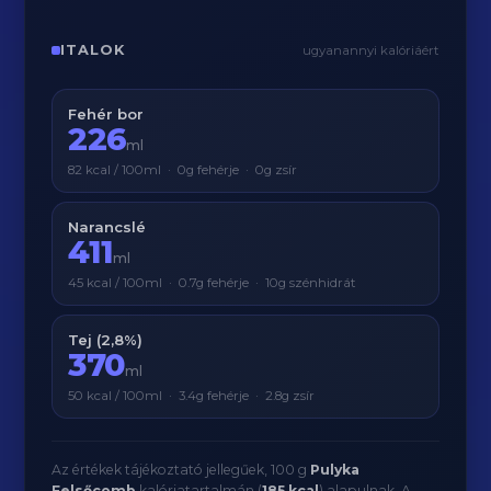
ITALOK
ugyanannyi kalóriáért
Fehér bor
226
ml
82 kcal / 100ml · 0g fehérje · 0g zsír
Narancslé
411
ml
45 kcal / 100ml · 0.7g fehérje · 10g szénhidrát
Tej (2,8%)
370
ml
50 kcal / 100ml · 3.4g fehérje · 2.8g zsír
Az értékek tájékoztató jellegűek, 100 g
Pulyka
Felsőcomb
kalóriatartalmán (
185 kcal
) alapulnak. A