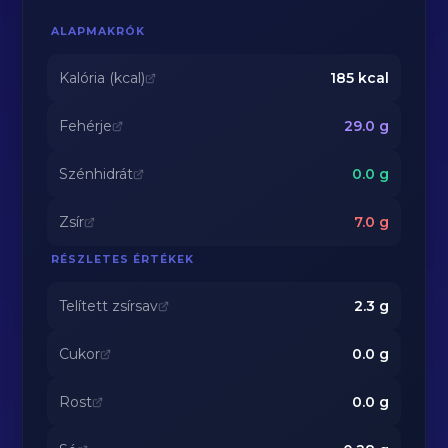
ALAPMAKRÓK
Kalória (kcal)
185
kcal
Fehérje
29.0
g
Szénhidrát
0.0
g
Zsír
7.0
g
RÉSZLETES ÉRTÉKEK
Telített zsírsav
2.3
g
Cukor
0.0
g
Rost
0.0
g