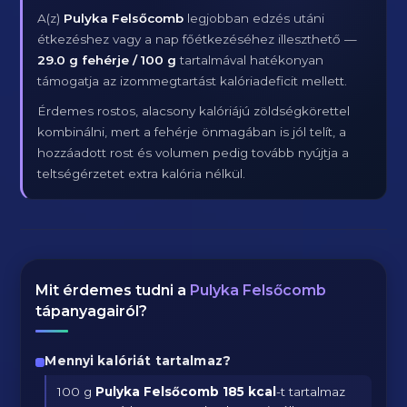
A(z)
Pulyka Felsőcomb
legjobban edzés utáni
étkezéshez vagy a nap főétkezéséhez illeszthető —
29.0 g fehérje / 100 g
tartalmával hatékonyan
támogatja az izommegtartást kalóriadeficit mellett.
Érdemes rostos, alacsony kalóriájú zöldségkörettel
kombinálni, mert a fehérje önmagában is jól telít, a
hozzáadott rost és volumen pedig tovább nyújtja a
teltségérzetet extra kalória nélkül.
Mit érdemes tudni a
Pulyka Felsőcomb
tápanyagairól?
Mennyi kalóriát tartalmaz?
100 g
Pulyka Felsőcomb
185 kcal
-t tartalmaz