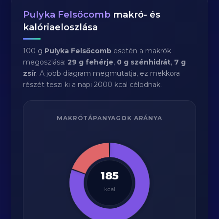
Pulyka Felsőcomb
makró- és
kalóriaeloszlása
100 g
Pulyka Felsőcomb
esetén a makrók
megoszlása:
29 g fehérje
,
0 g szénhidrát
,
7 g
zsír
. A jobb diagram megmutatja, ez mekkora
részét teszi ki a napi 2000 kcal célodnak.
MAKRÓTÁPANYAGOK ARÁNYA
185
kcal