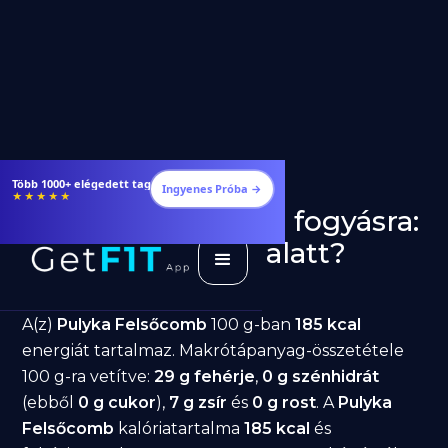
Étrendek, receptek és edzéstervek
Ingyenes Próba →
★★★★★
Pulyka Felsőcomb fogyásra:
jó választás diéta alatt?
GetFIT App
Írta -
March 19, 2026
A(z)
Pulyka Felsőcomb
100 g-ban
185 kcal
energiát tartalmaz. Makrótápanyag-összetétele
100 g-ra vetítve:
29 g fehérje
,
0 g szénhidrát
(ebből
0 g cukor
),
7 g zsír
és
0 g rost
. A
Pulyka
Felsőcomb
kalóriatartalma
185 kcal
és