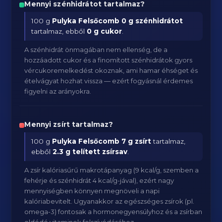
Mennyi szénhidrátot tartalmaz?
100 g
Pulyka Felsőcomb
0 g szénhidrátot
tartalmaz, ebből
0 g cukor
.
A szénhidrát önmagában nem ellenség, de a
hozzáadott cukor és a finomított szénhidrátok gyors
vércukoremelkedést okoznak, ami hamar éhséget és
ételvágyat hozhat vissza — ezért fogyásnál érdemes
figyelni az arányokra.
Mennyi zsírt tartalmaz?
100 g
Pulyka Felsőcomb
7 g zsírt
tartalmaz,
ebből
2.3 g telített zsírsav
.
A zsír kalóriasűrű makrotápanyag (9 kcal/g, szemben a
fehérje és szénhidrát 4 kcal/g-jával), ezért nagy
mennyiségben könnyen megnöveli a napi
kalóriabevitelt. Ugyanakkor az egészséges zsírok (pl.
omega-3) fontosak a hormonegyensúlyhoz és a zsírban