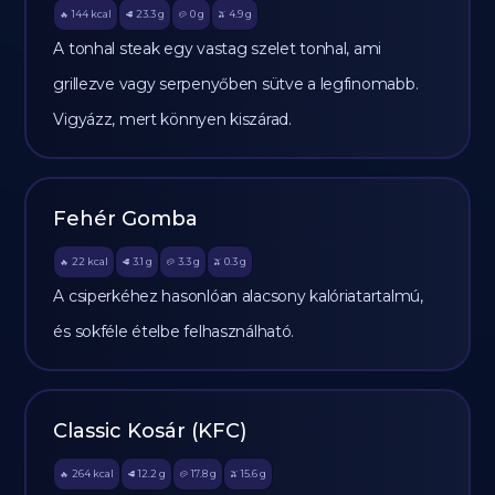
144
kcal
23.3
g
0
g
4.9
g
🔥
🥩
🥔
🫒
A tonhal steak egy vastag szelet tonhal, ami
grillezve vagy serpenyőben sütve a legfinomabb.
Vigyázz, mert könnyen kiszárad.
Fehér Gomba
22
kcal
3.1
g
3.3
g
0.3
g
🔥
🥩
🥔
🫒
A csiperkéhez hasonlóan alacsony kalóriatartalmú,
és sokféle ételbe felhasználható.
Classic Kosár (KFC)
264
kcal
12.2
g
17.8
g
15.6
g
🔥
🥩
🥔
🫒