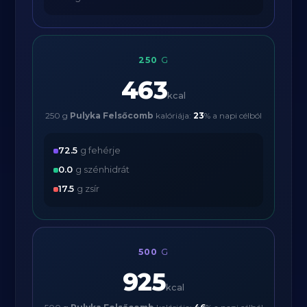
250
G
463
kcal
250 g
Pulyka Felsőcomb
kalóriája:
23
% a napi célból
72.5
g fehérje
0.0
g szénhidrát
17.5
g zsír
500
G
925
kcal