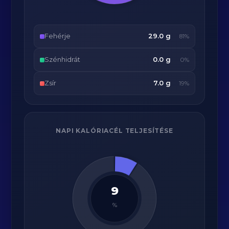
Fehérje
29.0 g
81%
Szénhidrát
0.0 g
0%
Zsír
7.0 g
19%
NAPI KALÓRIACÉL TELJESÍTÉSE
9
%