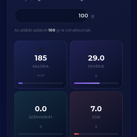
g
Az alábbi adatok
100
g-ra vonatkoznak.
🔥
💪
185
29.0
KALÓRIA
FEHÉRJE
kcal
g
⚡
🧈
0.0
7.0
SZÉNHIDRÁT
ZSÍR
g
g