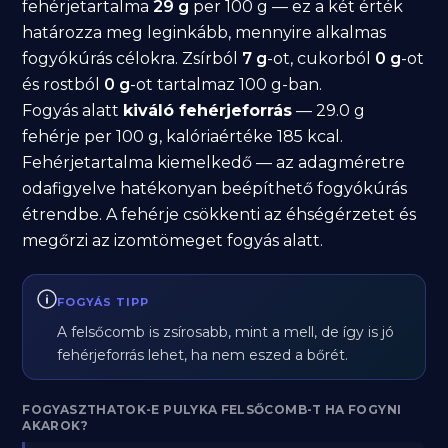
fehérjetartalma
29 g
per 100 g — ez a két érték
határozza meg leginkább, mennyire alkalmas
fogyókúrás célokra. Zsírból
7 g
-ot, cukorból
0 g
-ot
és rostból
0 g
-ot tartalmaz 100 g-ban.
Fogyás alatt
kiváló fehérjeforrás
— 29.0 g
fehérje per 100 g, kalóriaértéke 185 kcal.
Fehérjetartalma kiemelkedő — az adagméretre
odafigyelve hatékonyan beépíthető fogyókúrás
étrendbe. A fehérje csökkenti az éhségérzetet és
megőrzi az izomtömeget fogyás alatt.
FOGYÁS TIPP
A felsőcomb is zsírosabb, mint a mell, de így is jó
fehérjeforrás lehet, ha nem eszed a bőrét.
FOGYASZTHATOK-E PULYKA FELSŐCOMB-T HA FOGYNI
AKAROK?