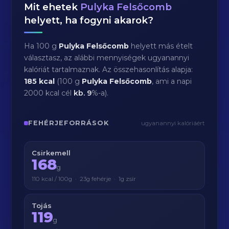
Mit ehetek
Pulyka Felsőcomb
helyett, ha fogyni akarok?
Ha 100 g
Pulyka Felsőcomb
helyett más ételt
választasz, az alábbi mennyiségek ugyanannyi
kalóriát tartalmaznak. Az összehasonlítás alapja:
185 kcal
(100 g
Pulyka Felsőcomb
, ami a napi
2000 kcal cél
kb.
9
%-a).
FEHÉRJEFORRÁSOK
ugyanannyi kalóriáért
Csirkemell
168
g
110 kcal / 100g · 23g fehérje · 1g zsír
Tojás
119
g