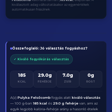
kiválasztott adag változtatásakor az egyenértékek
automatikusan frissülnek.
Összefoglaló: Jó választás fogyáshoz?
✓ Kiváló fogyókúrás választás
185
29.0g
7.0g
0g
KCAL
FEHÉRJE
ZSÍR
ROST
A(z)
Pulyka Felsőcomb
fogyás alatt
kiváló választás
— 100 g-ban
185 kcal
és
29.0 g fehérje
van, ami az
egyik legjobb kalória–fehérje arány a hasonló ételek