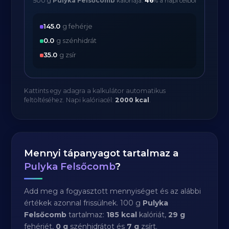
500 g
Pulyka Felsőcomb
kalóriája:
46
% a napi célból
145.0
g fehérje
0.0
g szénhidrát
35.0
g zsír
Kattints egy adagra a kalkulátor automatikus
feltöltéséhez. Napi kalóriacél:
2000 kcal
.
Mennyi tápanyagot tartalmaz a
Pulyka Felsőcomb
?
Add meg a fogyasztott mennyiséget és az alábbi
értékek azonnal frissülnek. 100 g
Pulyka
Felsőcomb
tartalmaz:
185 kcal
kalóriát,
29 g
fehérjét,
0 g
szénhidrátot és
7 g
zsírt.