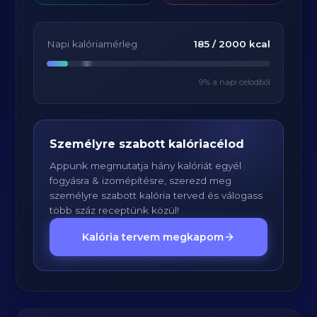
Napi kalóriamérleg
185
/
2000
kcal
9
% a napi célodból
Személyre szabott kalóriacélod
Appunk megmutatja hány kalóriát egyél
fogyásra & izomépítésre, szerezd meg
személyre szabott kalória terved és válogass
több száz receptünk közül!
Kalória tervem megkapom