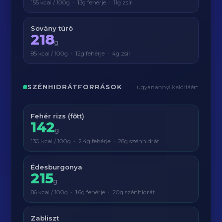
155 kcal / 100g · 13g fehérje · 11g zsír
Sovány túró
218
g
85 kcal / 100g · 12g fehérje · 4g zsír
SZÉNHIDRÁTFORRÁSOK
ugyanannyi kalóriáért
Fehér rizs (főtt)
142
g
130 kcal / 100g · 2.4g fehérje · 28g szénhidrát
Édesburgonya
215
g
86 kcal / 100g · 1.6g fehérje · 20g szénhidrát
Zabliszt