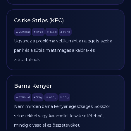
Csirke Strips (KFC)
279
kcal
19.4
g
16.5
g
14.7
g
🔥
🥩
🥔
🫒
Ugyanaz a probléma velük, mint a nuggets-szel: a
panír és a sütés miatt magas a kalória- és
zsírtartalmuk.
Barna Kenyér
250
kcal
9.5
g
45.0
g
3.0
g
🔥
🥩
🥔
🫒
Nem minden barna kenyér egészséges! Sokszor
színezékkel vagy karamellel teszik sötétebbé,
mindig olvasd el az összetevőket.