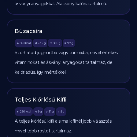
ásványi anyagokkal. Alacsony kalóriatartalmú.
Búzacsíra
360
kcal
23.2
g
38.6
g
9.7
g
🔥
🥩
🥔
🫒
Szórhatod joghurtba vagy turmixba, mivel értékes
vitaminokat és ásványi anyagokat tartalmaz, de
kalóriadús, így mértékkel.
Teljes Kiőrlésű Kifli
266
kcal
9
g
51
g
5
g
🔥
🥩
🥔
🫒
A teljes kiőrlésű kifli a sima kiflinél jobb választás,
mivel több rostot tartalmaz.