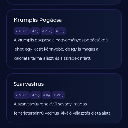
Krumplis Pogácsa
165
kcal
4
g
20.7
g
6.9
g
🔥
🥩
🥔
🫒
A krumplis pogácsa a hagyományos pogácsáknál
lehet egy kicsit könnyebb, de így is magas a
kalóriatartalma a liszt és a zsiradék miatt.
Szarvashús
190
kcal
36
g
0
g
3,93
g
🔥
🥩
🥔
🫒
A szarvashús rendkívül sovány, magas
fehérjetartalmú vadhús. Kiváló választás diéta alatt.