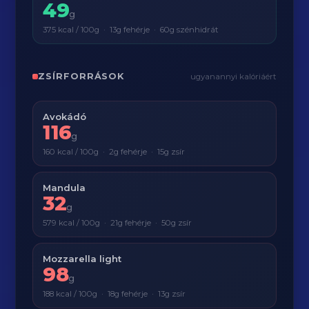
49
g
375 kcal / 100g · 13g fehérje · 60g szénhidrát
ZSÍRFORRÁSOK
ugyanannyi kalóriáért
Avokádó
116
g
160 kcal / 100g · 2g fehérje · 15g zsír
Mandula
32
g
579 kcal / 100g · 21g fehérje · 50g zsír
Mozzarella light
98
g
188 kcal / 100g · 18g fehérje · 13g zsír