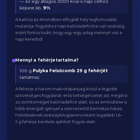
— ez egy átlagos 2000 kcal-s napi célhoz
képest kb.
9
%
.
A kalória az étrendben elfoglalt hely legfontosabb
mutatója: fogyáshoz napi kalóriadeficitre van szükség,
ezért fontos tudni, hogy egy-egy adag mennyit visz a
napi keretből.
Mennyi a fehérjetartalma?
100 g
Pulyka Felsőcomb
29 g fehérjét
tartalmaz.
A fehérje a három makrotápanyag közül a legjobb
szövetséges fogyásnál: erős teltségérzetet ad, megőrzi
az izomtömeget kalóriadeficit alatt, és az emésztése is
több energiát igényel a szervezettől (termikus hatás).
Felnőtteknek testsúlykilogrammonként legalább 1,6–
2 g fehérje bevitele ajánlott fogyás alatt.