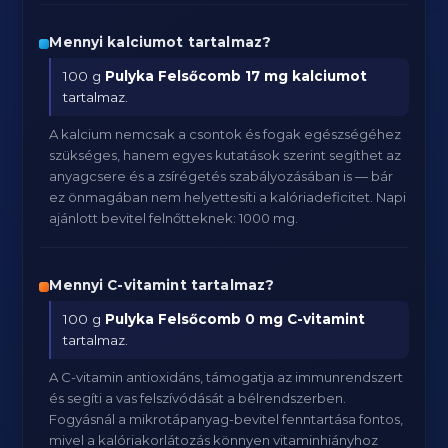
Mennyi kalciumot tartalmaz?
100 g
Pulyka Felsőcomb
17 mg kalciumot
tartalmaz.
A kalcium nemcsak a csontok és fogak egészségéhez
szükséges, hanem egyes kutatások szerint segíthet az
anyagcsere és a zsírégetés szabályozásában is — bár
ez önmagában nem helyettesíti a kalóriadeficitet. Napi
ajánlott bevitel felnőtteknek: 1000 mg.
Mennyi C-vitamint tartalmaz?
100 g
Pulyka Felsőcomb
0 mg C-vitamint
tartalmaz.
A C-vitamin antioxidáns, támogatja az immunrendszert
és segíti a vas felszívódását a bélrendszerben.
Fogyásnál a mikrotápanyag-bevitel fenntartása fontos,
mivel a kalóriakorlátozás könnyen vitaminhiányhoz