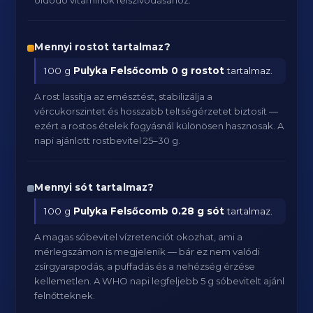
oldódó vitaminok felszívódásához.
Mennyi rostot tartalmaz?
100 g
Pulyka Felsőcomb
0 g rostot
tartalmaz.
A rost lassítja az emésztést, stabilizálja a
vércukorszintet és hosszabb teltségérzetet biztosít —
ezért a rostos ételek fogyásnál különösen hasznosak. A
napi ajánlott rostbevitel 25–30 g.
Mennyi sót tartalmaz?
100 g
Pulyka Felsőcomb
0.28 g sót
tartalmaz.
A magas sóbevitel vízretenciót okozhat, ami a
mérlegszámon is megjelenik — bár ez nem valódi
zsírgyarapodás, a puffadás és a nehézség érzése
kellemetlen. A WHO napi legfeljebb 5 g sóbevitelt ajánl
felnőtteknek.