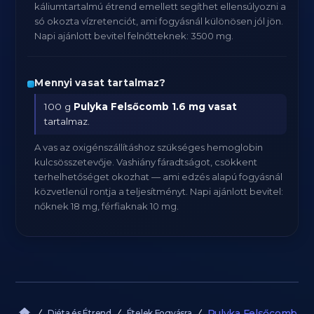
káliumtartalmú étrend emellett segíthet ellensúlyozni a
só okozta vízretenciót, ami fogyásnál különösen jól jön.
Napi ajánlott bevitel felnőtteknek: 3500 mg.
Mennyi vasat tartalmaz?
100 g
Pulyka Felsőcomb
1.6 mg vasat
tartalmaz.
A vas az oxigénszállításhoz szükséges hemoglobin
kulcsösszetevője. Vashiány fáradtságot, csökkent
terhelhetőséget okozhat — ami edzés alapú fogyásnál
közvetlenül rontja a teljesítményt. Napi ajánlott bevitel:
nőknek 18 mg, férfiaknak 10 mg.
Pulyka Felsőcomb
Diéta és Étrend
Ételek Fogyásra