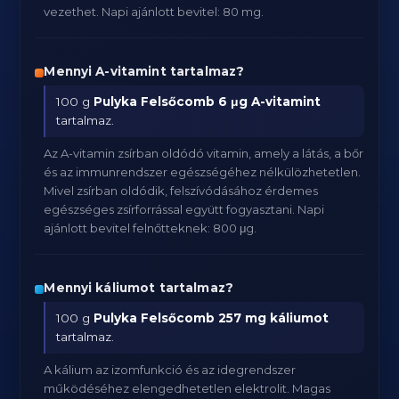
vezethet. Napi ajánlott bevitel: 80 mg.
Mennyi A-vitamint tartalmaz?
100 g
Pulyka Felsőcomb
6 μg A-vitamint
tartalmaz.
Az A-vitamin zsírban oldódó vitamin, amely a látás, a bőr
és az immunrendszer egészségéhez nélkülözhetetlen.
Mivel zsírban oldódik, felszívódásához érdemes
egészséges zsírforrással együtt fogyasztani. Napi
ajánlott bevitel felnőtteknek: 800 μg.
Mennyi káliumot tartalmaz?
100 g
Pulyka Felsőcomb
257 mg káliumot
tartalmaz.
A kálium az izomfunkció és az idegrendszer
működéséhez elengedhetetlen elektrolit. Magas