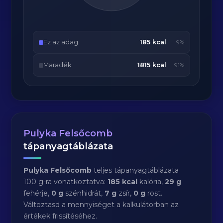
Ez az adag
185 kcal
9%
Maradék
1815 kcal
91%
Pulyka Felsőcomb
tápanyagtáblázata
Pulyka Felsőcomb
teljes tápanyagtáblázata
100 g-ra vonatkoztatva:
185 kcal
kalória,
29 g
fehérje,
0 g
szénhidrát,
7 g
zsír,
0 g
rost.
Változtasd a mennyiséget a kalkulátorban az
értékek frissítéséhez.