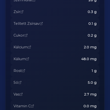
Szénhidrát
28
g
Zsír
0.3
g
Telített Zsírsav
0.1
g
Cukor
0.2
g
Kálcium
2.0
mg
Kálium
48.0
mg
Rost
1
g
Só
5.0
g
Vas
2.7
mg
Vitamin C
0.0
mg