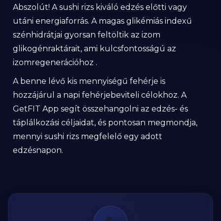
Abszolút! A sushi rizs kiváló edzés előtti vagy
utáni energiaforrás. A magas glikémiás indexű
szénhidrátjai gyorsan feltöltik az izom
glikogénraktárait, ami kulcsfontosságú az
izomregenerációhoz .
A benne lévő kis mennyiségű fehérje is
hozzájárul a napi fehérjebeviteli célokhoz. A
GetFIT App segít összehangolni az edzés- és
táplálkozási céljaidat, és pontosan megmondja,
mennyi sushi rizs megfelelő egy adott
edzésnapon.