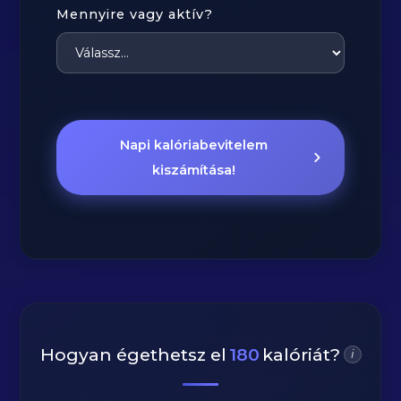
Mennyire vagy aktív?
Napi kalóriabevitelem
kiszámítása!
Hogyan égethetsz el
180
kalóriát?
i