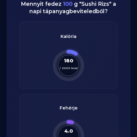
Mennyit fedez
100
g
"
Sushi Rizs
" a
napi tápanyagbeviteledből?
Kalória
180
/
2000
kcal
Fehérje
4.0