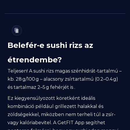
Belefér-e sushi rizs az
étrendembe?
Teljesen! A sushi rizs magas szénhidrát-tartalmú –
kb. 28 g/100 g – alacsony zsírtartalmú (0.2–0.4 g)
és tartalmaz 2–5 g fehérjét is .
Ez kiegyensúlyozott köretként ideális
kombináció például grillezett halakkal és
zöldségekkel, miközben nem terheli túl a zsír-
vagy kalóriabevitel. A GetFIT App segíthet