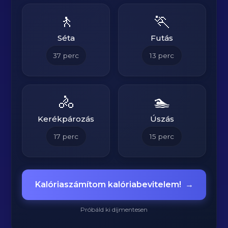
🚶
🏃
Séta
Futás
37
perc
13
perc
🚴
🏊
Kerékpározás
Úszás
17
perc
15
perc
Kalóriaszámítom kalóriabevitelem!
→
Próbáld ki díjmentesen