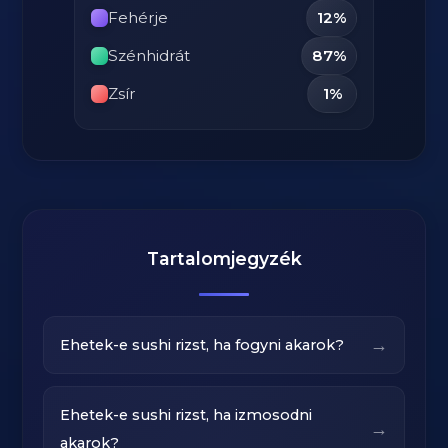
Fehérje
12%
Szénhidrát
87%
Zsír
1%
Tartalomjegyzék
→
Ehetek-e sushi rizst, ha fogyni akarok?
Ehetek-e sushi rizst, ha izmosodni
→
akarok?