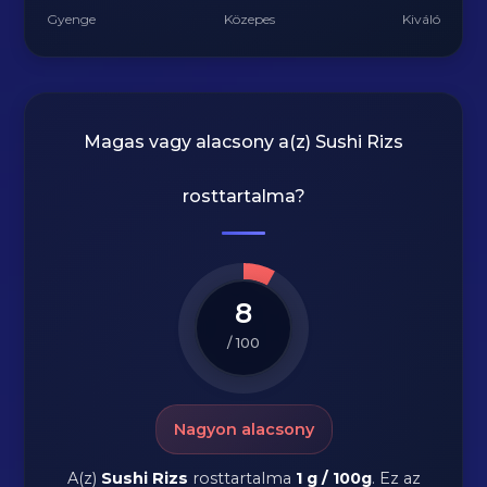
Gyenge
Közepes
Kiváló
Magas vagy alacsony a(z) Sushi Rizs
rosttartalma?
8
/ 100
Nagyon alacsony
A(z)
Sushi Rizs
rosttartalma
1 g / 100g
.
Ez az