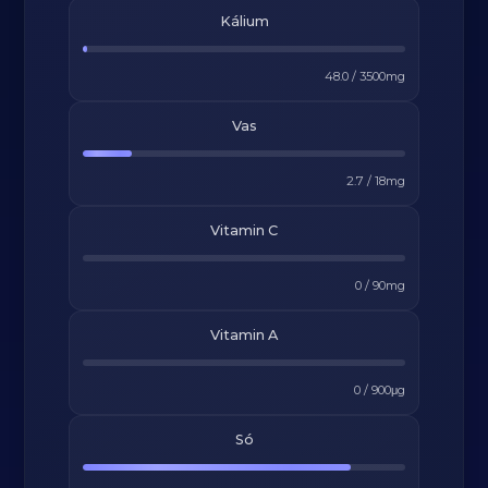
Kálium
48.0
/
3500
mg
Vas
2.7
/
18
mg
Vitamin C
0
/
90
mg
Vitamin A
0
/
900
μg
Só