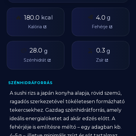
🔥
🥩
180.0
4.0
kcal
g
Kalória
Fehérje
🥔
28.0
🫒
0.3
g
g
Szénhidrát
Zsír
SZÉNHIDRÁFORRÁS
A sushi rizs a japán konyha alapja, rövid szemű,
ragadós szerkezetével tökéletesen formázható
tekercsekhez. Gazdag szénhidrátforrás, amely
ideális energialöketet ad akár edzés előtt. A
fehérjéje is említésre méltó – egy adagban kb.
4–5 g –, illetve minimális zsírt és sót tartalmaz.