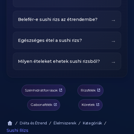
→
Belefér-e sushi rizs az étrendembe?
→
Egészséges étel a sushi rizs?
→
Milyen ételeket ehetek sushi rizsből?
Szénhidrátforrások
Rízsfélék
Gabonafélék
Köretek
Diéta és Étrend
Élelmiszerek
Kategóriák
Sushi Rizs