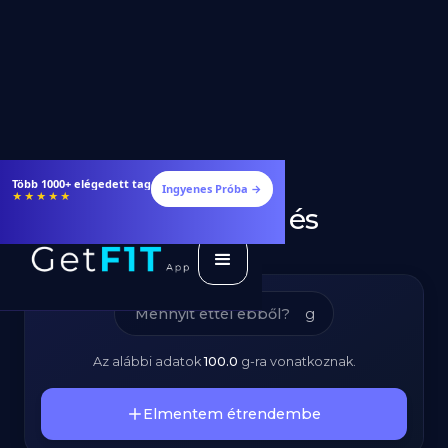
Sushi Rizs –
Étrendek, receptek és edzéstervek
Ingyenes Próba →
★★★★★
Kalóriatartalom és
Tápanyagok
g
Az alábbi adatok
100.0
g
-ra vonatkoznak.
Elmentem étrendembe