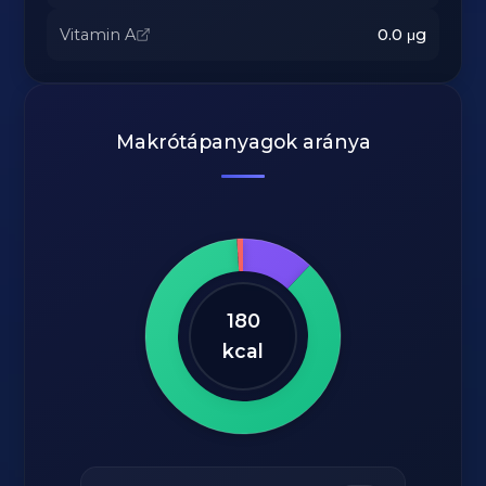
Vitamin A
0.0
μg
Makrótápanyagok aránya
180
kcal