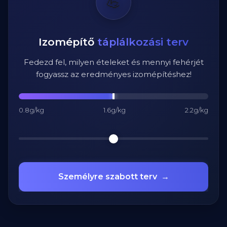
💪
Izomépítő
táplálkozási terv
Fedezd fel, milyen ételeket és mennyi fehérjét
fogyassz az eredményes izomépítéshez!
0.8g/kg
1.6g/kg
2.2g/kg
Személyre szabott terv
→