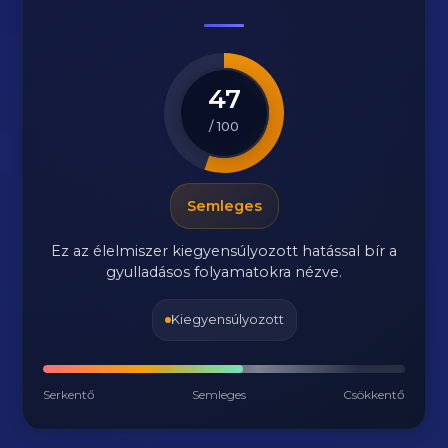
47
/ 100
Semleges
Ez az élelmiszer kiegyensúlyozott hatással bír a
gyulladásos folyamatokra nézve.
Kiegyensúlyozott
Serkentő
Semleges
Csökkentő