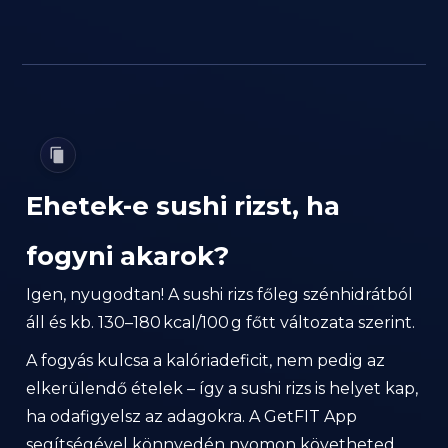
Ehetek-e sushi rizst, ha
fogyni akarok?
Igen, nyugodtan! A sushi rizs főleg szénhidrátból
áll és kb. 130–180 kcal/100 g főtt változata szerint.
A fogyás kulcsa a kalóriadeficit, nem pedig az
elkerülendő ételek – így a sushi rizs is helyet kap,
ha odafigyelsz az adagokra. A GetFIT App
segítségével könnyedén nyomon követheted,