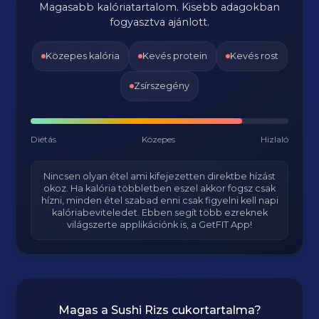
Magasabb kalóriatartalom. Kisebb adagokban
fogyasztva ajánlott.
Közepes kalória
Kevés protein
Kevés rost
Zsírszegény
Diétás
Közepes
Hizlaló
Nincsen olyan étel ami kifejezetten direktbe hízást
okoz. Ha kalória többletben eszel akkor fogsz csak
hízni, minden étel szabad enni csak figyelni kell napi
kalóriabeviteledet. Ebben segít több ezreknek
világszerte applikációnk is, a GetFIT App!
Magas a
Sushi Rizs
cukortartalma?