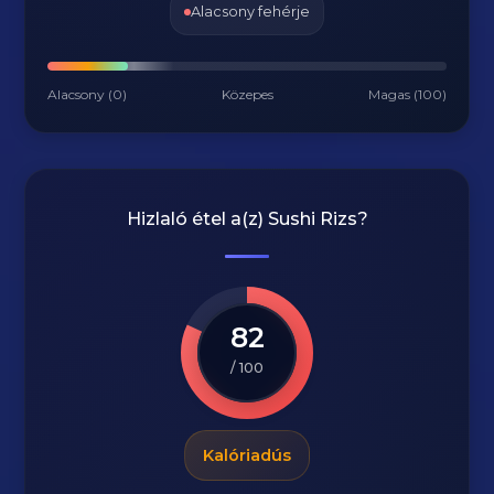
Alacsony fehérje
Alacsony (0)
Közepes
Magas (100)
Hizlaló étel a(z)
Sushi Rizs
?
82
/ 100
Kalóriadús