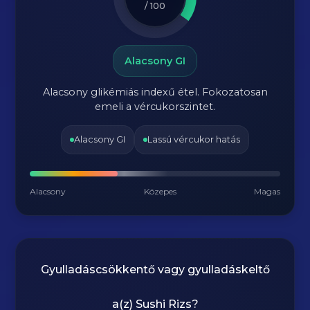
/ 100
Alacsony GI
Alacsony glikémiás indexű étel. Fokozatosan
emeli a vércukorszintet.
Alacsony GI
Lassú vércukor hatás
Alacsony
Közepes
Magas
Gyulladáscsökkentő vagy gyulladáskeltő
a(z)
Sushi Rizs
?