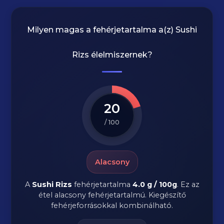
Milyen magas a fehérjetartalma a(z)
Sushi
Rizs
élelmiszernek?
20
/ 100
Alacsony
A
Sushi Rizs
fehérjetartalma
4.0 g / 100g
. Ez az
étel alacsony fehérjetartalmú. Kiegészítő
fehérjeforrásokkal kombinálható.