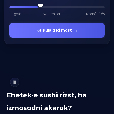
Fogyás
Szinten tartás
Izomépítés
Kalkuláld ki most
→
Ehetek-e sushi rizst, ha
izmosodni akarok?