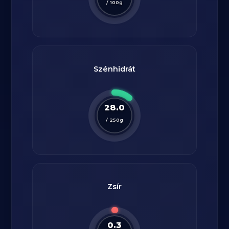
/
100
g
Szénhidrát
28.0
/
250
g
Zsír
0.3