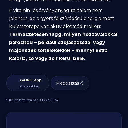
E vitamin- és ásványianyag-tartalom nem
jelentős, de a gyors felszívódású energia miatt
kulcsszerepe van aktív életmód mellett.
Természetesen függ, milyen hozzávalókkal
párosítod – például szójaszósszal vagy
majonézes töltelékekkel – mennyi extra
kalória, só vagy zsír kerül bele.
GetFIT App
Megosztás
írta a cikket.
Cikk utoljásra frissítve.:
July 24, 2026