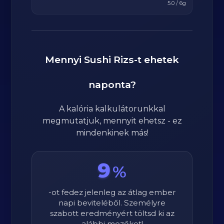
5.0
/
6
g
Mennyi
Sushi Rizs
-t ehetek
naponta?
A kalória kalkulátorunkkal
megmutatjuk, mennyit ehetsz - ez
mindenkinek más!
9
%
-ot fedez jelenleg az átlag ember
napi beviteléből. Személyre
szabott eredményért töltsd ki az
alábbi mezőket!