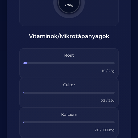
/
70
g
Vitaminok/Mikrotápanyagok
Rost
1.0
/
25
g
Cukor
0.2
/
25
g
Kálcium
2.0
/
1000
mg