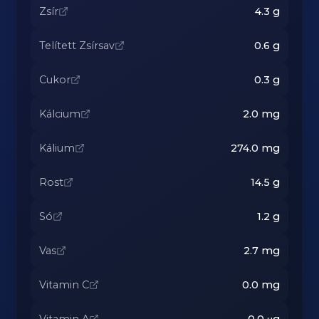
Zsír
4.3
g
Telített Zsírsav
0.6
g
Cukor
0.3
g
Kálcium
2.0
mg
Kálium
274.0
mg
Rost
14.5
g
Só
1.2
g
Vas
2.7
mg
Vitamin C
0.0
mg