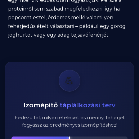
egy intenzív edzés után fogyasztjuk. Persze a
proteinről sem szabad megfeledkezni, így ha
popcornt eszel, érdemes mellé valamilyen
fehérjedús ételt választani – például egy görög
joghurtot vagy egy adag tejsavófehérjét.
💪
Izomépítő
táplálkozási terv
Fedezd fel, milyen ételeket és mennyi fehérjét
fogyassz az eredményes izomépítéshez!