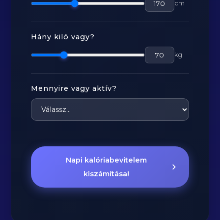
cm
Hány kiló vagy?
kg
Mennyire vagy aktív?
Napi kalóriabevitelem
kiszámítása!