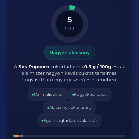
5
/ 100
Nagyon alacsony
A
Sós Popcorn
cukortartalma
0.3 g / 100g
. Ez az
élelmiszer nagyon kevés cukrot tartalmaz.
Fogyasztható egy egészséges étrendben.
Minimális cukor
Fogyókúra barát
Alacsony cukor arány
Egészségtudatos választás