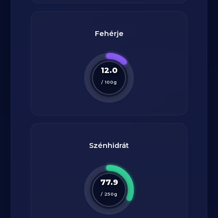
Fehérje
12.0
/
100
g
Szénhidrát
77.9
/
250
g