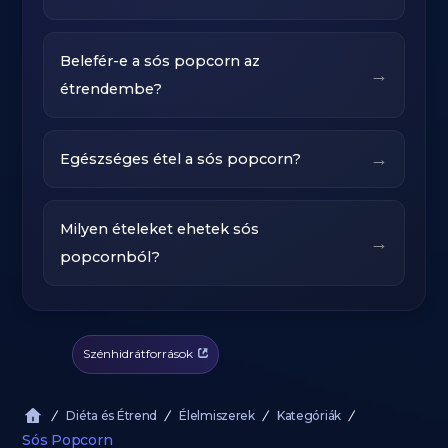
Belefér-e a sós popcorn az
→
étrendembe?
→
Egészséges étel a sós popcorn?
Milyen ételeket ehetek sós
→
popcornból?
Szénhidrátforrások
Diéta és Étrend
Élelmiszerek
Kategóriák
Sós Popcorn