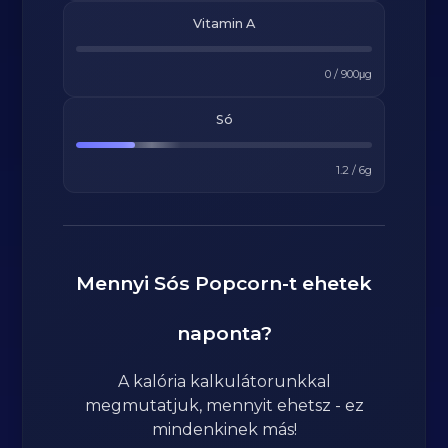
Vitamin A
0
/
900
μg
Só
1.2
/
6
g
Mennyi
Sós Popcorn
-t ehetek
naponta?
A kalória kalkulátorunkkal
megmutatjuk, mennyit ehetsz - ez
mindenkinek más!