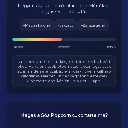
Kiegyensúlyozott kalóriatartalom. Mértékkel
fogyasztva jó választás.
Magas kalória
Laktató
Zsírszegény
Diétás
Közepes
Hizlaló
Nincsen olyan étel ami kifejezetten direktbe hízást
okoz. Ha kalória többletben eszel akkor fogsz csak
hízni, minden étel szabad enni csak figyelni kell napi
kalóriabeviteledet. Ebben segít több ezreknek
világszerte applikációnk is, a GetFIT App!
Magas a
Sós Popcorn
cukortartalma?