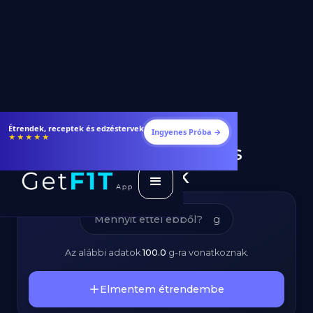
Sós Popcorn –
Fogyj és izmosodj hatékonyabban
Ingyenes Próba →
★★★★★
Kalóriatartalom és
Tápanyagok
g
Az alábbi adatok
100.0
g
-ra vonatkoznak.
Elmentem étrendembe