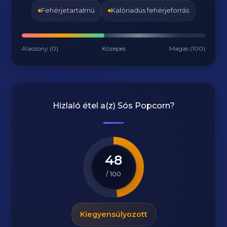
Fehérjetartalmú
Kalóriadús fehérjeforrás
Alacsony (0)
Közepes
Magas (100)
Hizlaló étel a(z)
Sós Popcorn
?
48
/ 100
Kiegyensúlyozott