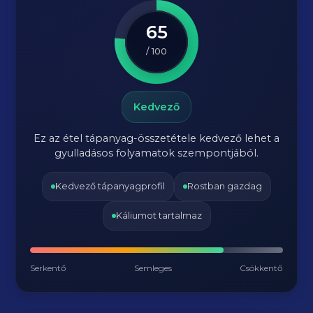
65
/ 100
Kedvező
Ez az étel tápanyag-összetétele kedvező lehet a
gyulladásos folyamatok szempontjából.
Kedvező tápanyagprofil
Rostban gazdag
Káliumot tartalmaz
Serkentő
Semleges
Csökkentő