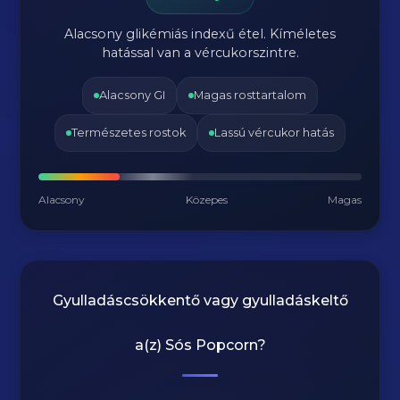
Alacsony glikémiás indexű étel. Kíméletes
hatással van a vércukorszintre.
Alacsony GI
Magas rosttartalom
Természetes rostok
Lassú vércukor hatás
Alacsony
Közepes
Magas
Gyulladáscsökkentő vagy gyulladáskeltő
a(z)
Sós Popcorn
?