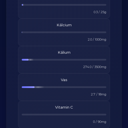
0.3
/
25
g
Kálcium
2.0
/
1000
mg
Kálium
274.0
/
3500
mg
Vas
2.7
/
18
mg
Vitamin C
0
/
90
mg