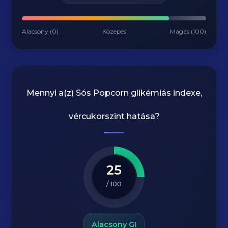
Alacsony (0)
Közepes
Magas (100)
Mennyi a(z)
Sós Popcorn
glikémiás indexe,
vércukorszint hatása?
25
/ 100
Alacsony GI