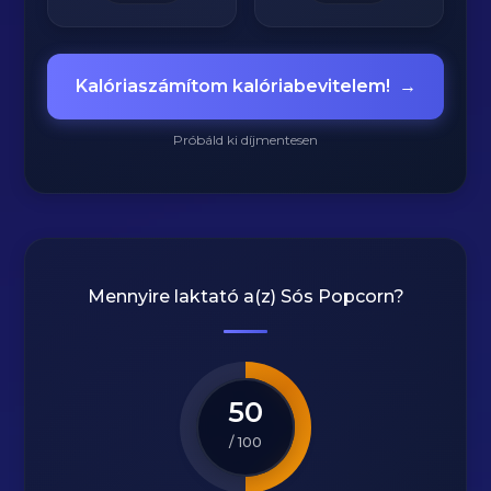
Kalóriaszámítom kalóriabevitelem!
→
Próbáld ki díjmentesen
Mennyire laktató a(z)
Sós Popcorn
?
50
/ 100