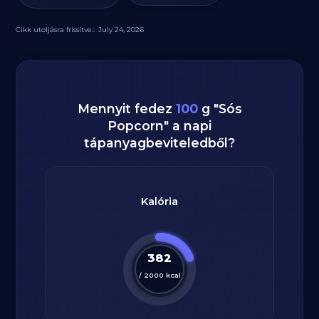
Cikk utoljásra frissítve.:
July 24, 2026
Mennyit fedez
100
g
"
Sós
Popcorn
" a napi
tápanyagbeviteledből?
Kalória
382
/
2000
kcal