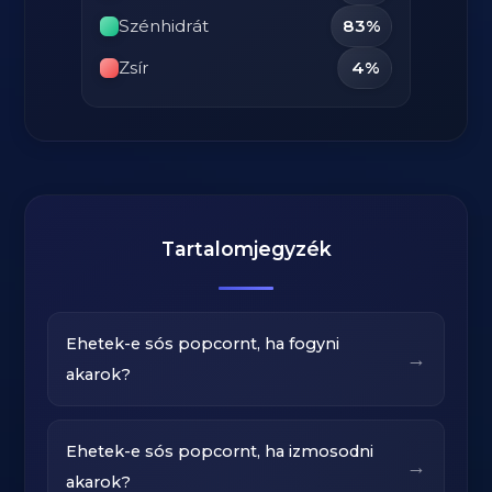
Szénhidrát
83%
Zsír
4%
Tartalomjegyzék
Ehetek-e sós popcornt, ha fogyni
→
akarok?
Ehetek-e sós popcornt, ha izmosodni
→
akarok?