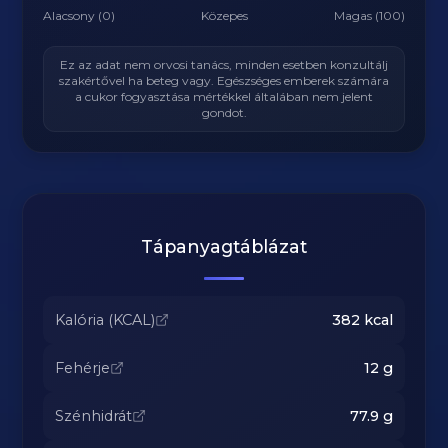
Alacsony (0)
Közepes
Magas (100)
Ez az adat nem orvosi tanács, minden esetben konzultálj
szakértővel ha beteg vagy. Egészséges emberek számára
a cukor fogyasztása mértékkel általában nem jelent
gondot.
Tápanyagtáblázat
Kalória (KCAL)
382
kcal
Fehérje
12
g
Szénhidrát
77.9
g