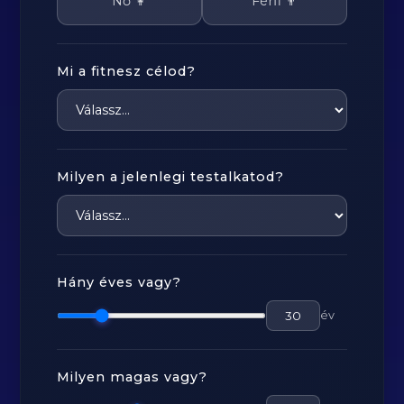
Nő 👩
Férfi 👨
Mi a fitnesz célod?
Milyen a jelenlegi testalkatod?
Hány éves vagy?
év
Milyen magas vagy?