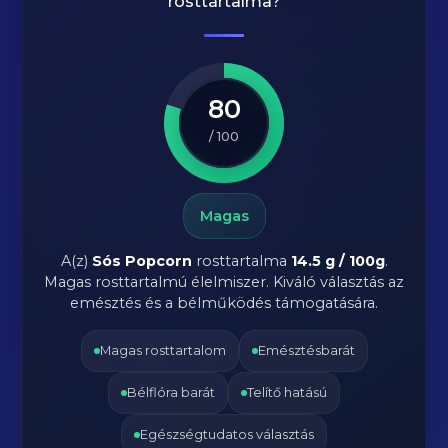
rosttartalma?
80
/ 100
Magas
A(z)
Sós Popcorn
rosttartalma
14.5 g / 100g
.
Magas rosttartalmú élelmiszer. Kiváló választás az
emésztés és a bélműködés támogatására.
Magas rosttartalom
Emésztésbarát
Bélflóra barát
Telítő hatású
Egészségtudatos választás