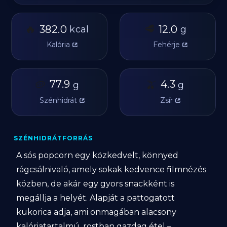
🔥
🥩
382.0
12.0
kcal
g
Kalória
Fehérje
🥔
77.9
🫒
4.3
g
g
Szénhidrát
Zsír
SZÉNHIDRÁTFORRÁS
A sós popcorn egy közkedvelt, könnyed
rágcsálnivaló, amely sokak kedvence filmnézés
közben, de akár egy gyors snackként is
megállja a helyét. Alapját a pattogatott
kukorica adja, ami önmagában alacsony
kalóriatartalmú, rostban gazdag étel –