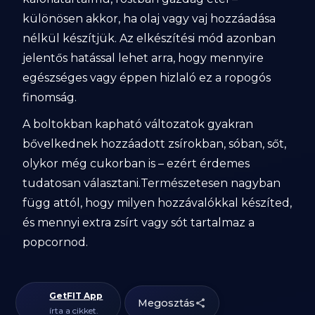
különösen akkor, ha olaj vagy vaj hozzáadása
nélkül készítjük. Az elkészítési mód azonban
jelentős hatással lehet arra, hogy mennyire
egészséges vagy éppen hizlaló ez a ropogós
finomság.
A boltokban kapható változatok gyakran
bővelkednek hozzáadott zsírokban, sóban, sőt,
olykor még cukorban is – ezért érdemes
tudatosan választani.Természetesen nagyban
függ attól, hogy milyen hozzávalókkal készíted,
és mennyi extra zsírt vagy sót tartalmaz a
popcornod.
GetFIT App
Megosztás
írta a cikket.