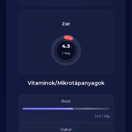
Zsír
4.3
/
70
g
Vitaminok/Mikrotápanyagok
Rost
14.5
/
25
g
Cukor