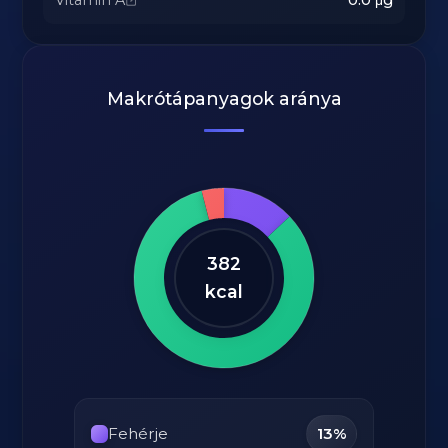
Vitamin A
0.0
μg
Makrótápanyagok aránya
382
kcal
Fehérje
13%