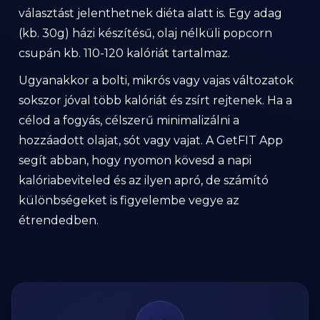
választást jelenthetnek diéta alatt is. Egy adag
(kb. 30g) házi készítésű, olaj nélküli popcorn
csupán kb. 110-120 kalóriát tartalmaz.
Ugyanakkor a bolti, mikrós vagy vajas változatok
sokszor jóval több kalóriát és zsírt rejtenek. Ha a
célod a fogyás, célszerű minimalizálni a
hozzáadott olajat, sót vagy vajat. A GetFIT App
segít abban, hogy nyomon kövesd a napi
kalóriabeviteled és az ilyen apró, de számító
különbségeket is figyelembe vegye az
étrendedben.