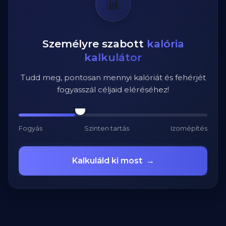
📊
Személyre szabott
kalória
kalkulátor
Tudd meg, pontosan mennyi kalóriát és fehérjét
fogyasszál céljaid eléréséhez!
Fogyás
Szinten tartás
Izomépítés
Kalkuláld ki most
→