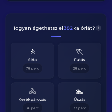
Hogyan égethetsz el
382
kalóriát?
i
🚶
🏃
Séta
Futás
78
perc
28
perc
🚴
🏊
Kerékpározás
Úszás
36
perc
33
perc