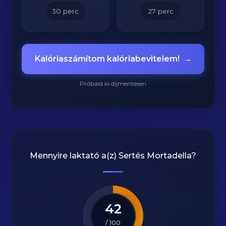
30
perc
27
perc
Kalóriaszámítom kalóriabevitelem!
→
Próbáld ki díjmentesen
Mennyire laktató a(z)
Sertés Mortadella
?
42
/ 100