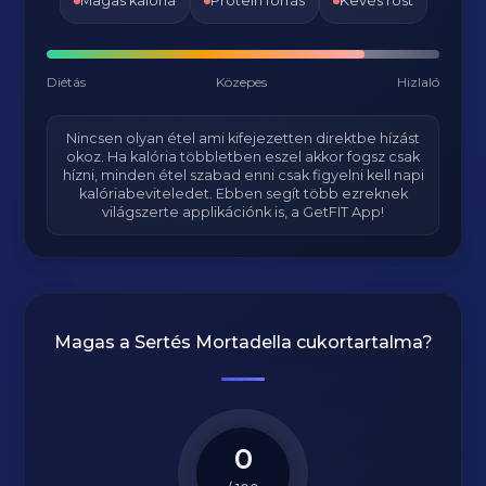
Magas kalória
Protein forrás
Kevés rost
Diétás
Közepes
Hizlaló
Nincsen olyan étel ami kifejezetten direktbe hízást
okoz. Ha kalória többletben eszel akkor fogsz csak
hízni, minden étel szabad enni csak figyelni kell napi
kalóriabeviteledet. Ebben segít több ezreknek
világszerte applikációnk is, a GetFIT App!
Magas a
Sertés Mortadella
cukortartalma?
0