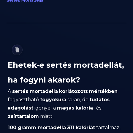
Sertés Mortadella
Ehetek-e sertés mortadellát,
ha fogyni akarok?
A
sertés mortadella
korlátozott mértékben
fogyasztható
fogyókúra
során, de
tudatos
adagolást
igényel a
magas kalória-
és
zsírtartalom
miatt.
100 gramm mortadella
311 kalóriát
tartalmaz,