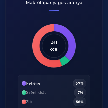
Makrótápanyagok aránya
311
kcal
Fehérje
37%
Szénhidrát
7%
Zsír
56%