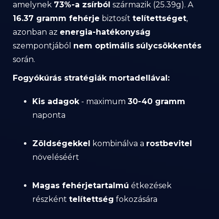
amelynek
73%-a zsírból
származik (25.39g). A
16.37 gramm fehérje
biztosít
telítettséget
,
azonban az
energia-hatékonyság
szempontjából
nem optimális
súlycsökkentés
során.
Fogyókúrás stratégiák mortadellával:
Kis adagok
- maximum
30-40 gramm
naponta
Zöldségekkel
kombinálva a
rostbevitel
növeléséért
Magas fehérjetartalmú
étkezések
részként
telítettség
fokozására