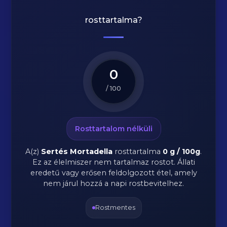
rosttartalma?
0
/ 100
Rosttartalom nélküli
A(z)
Sertés Mortadella
rosttartalma
0 g / 100g
.
Ez az élelmiszer nem tartalmaz rostot. Állati
eredetű vagy erősen feldolgozott étel, amely
nem járul hozzá a napi rostbevitelhez.
Rostmentes