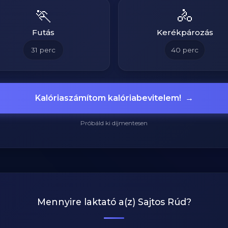
🏃
🚴
Futás
Kerékpározás
31
perc
40
perc
Kalóriaszámítom kalóriabevitelem!
→
Próbáld ki díjmentesen
Mennyire laktató a(z)
Sajtos Rúd
?