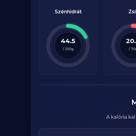
Szénhidrát
Zsí
44.5
20
/
250
g
/
70
A kalória k