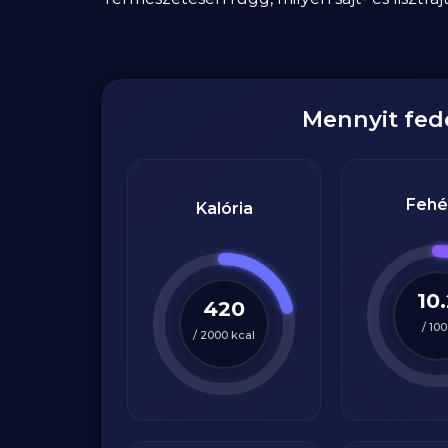
Mennyit fe
Fehé
Kalória
10
420
/
100
/
2000
kcal