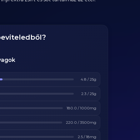
beviteledből?
yagok
4.8
/
25
g
2.3
/
25
g
180.0
/
1000
mg
220.0
/
3500
mg
2.5
/
18
mg