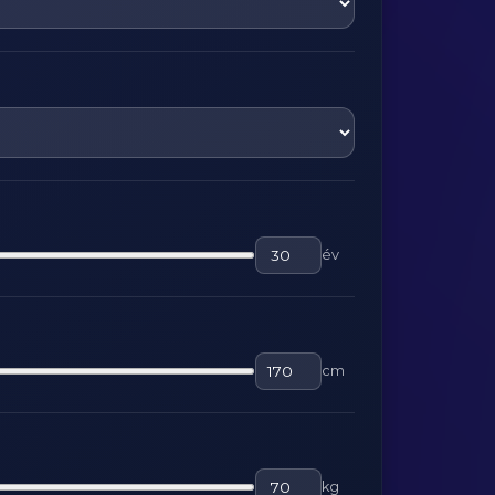
év
cm
kg