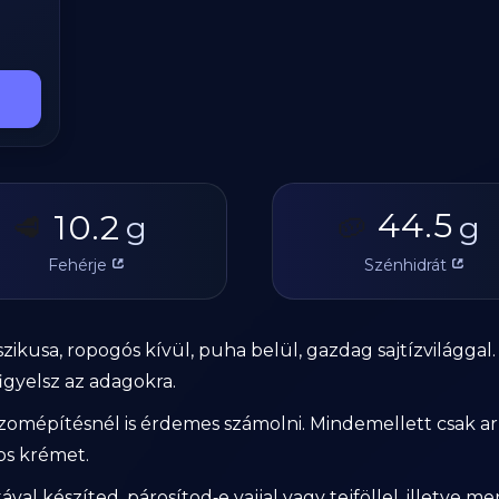
44.5
10.2
🥩
g
🥔
g
Fehérje
Szénhidrát
ikusa, ropogós kívül, puha belül, gazdag sajtíz­világgal.
igyelsz az adagokra.
it izomépítésnél is érdemes számolni. Mindemellett csak a
ros krémet.
val készíted, párosítod‑e vajjal vagy tejföllel, illetve men