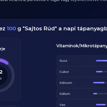
dez
100
g
"
Sajtos Rúd
" a napi tápanyag
Vitaminok/Mikrotápan
rje
Rost
.2
Cukor
g
Kálcium
Kálium
Vas