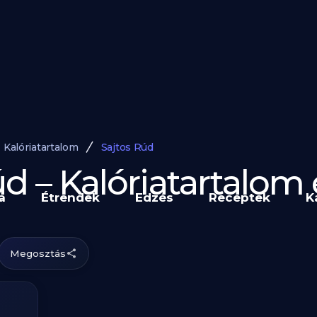
Kalóriatartalom
Sajtos Rúd
úd – Kalóriatartalo
a
Étrendek
Edzés
Receptek
K
Megosztás