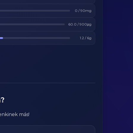
0
/
90
mg
60.0
/
900
μg
1.2
/
6
g
a?
enkinek más!