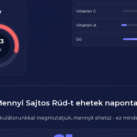
Vitamin C
r
Vitamin A
Só
.3
g
Mennyi
Sajtos Rúd
-t ehetek napont
alkulátorunkkal megmutatjuk, mennyit ehetsz - ez mind