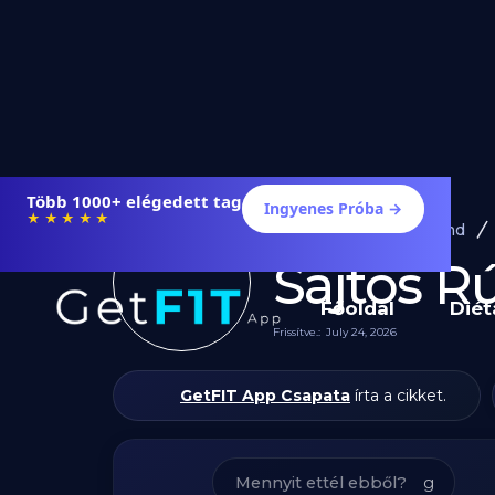
Étrendek, receptek és edzéstervek
Ingyenes Próba →
★★★★★
Diéta és Étrend
Sajtos R
Főoldal
Diét
Frissítve.:
July 24, 2026
GetFIT App Csapata
írta a cikket.
g