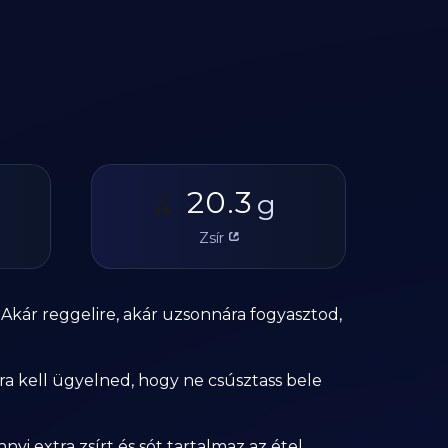
20.3
🫒
g
Zsír
 Akár reggelire, akár uzsonnára fogyasztod,
rra kell ügyelned, hogy ne csúsztass bele
nyi extra zsírt és sót tartalmaz az étel.