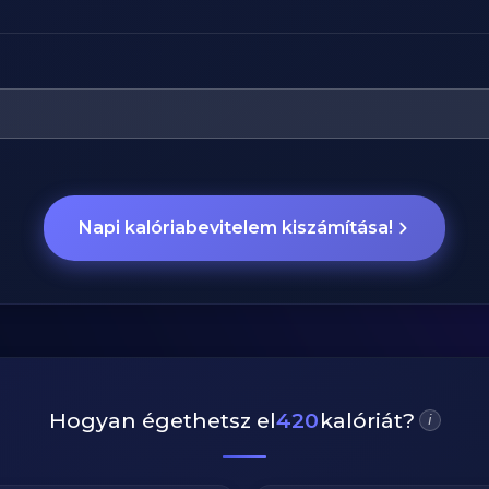
Napi kalóriabevitelem kiszámítása!
Hogyan égethetsz el
420
kalóriát?
i