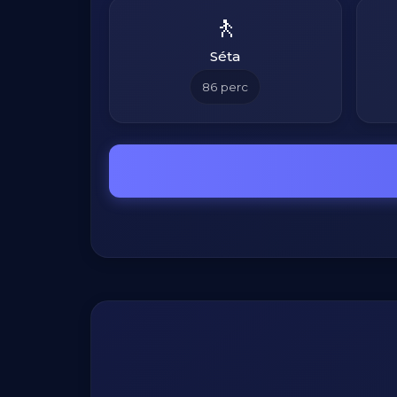
🚶
Séta
86
perc