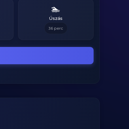
🏊
Úszás
36
perc