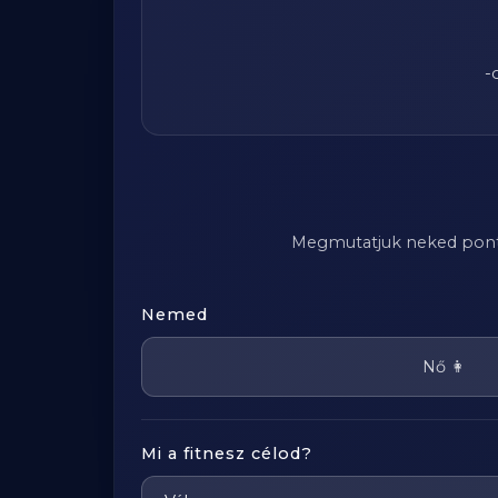
-
Megmutatjuk neked pontosa
Nemed
Nő 👩
Mi a fitnesz célod?