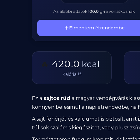
Az alábbi adatok
100.0
g
-ra vonatkoznak.
Elmentem étrendembe
420.0
🔥
kcal
Kalória
Ez a
sajtos rúd
a magyar vendégvárás klassz
könnyen belesimul a napi étrendedbe, ha f
A sajt fehérjét és kalciumot is biztosít, am
túl sok szalámis kiegészítőt, vagy plusz zsí
Természetesen függ, milyen sajt- és lisztfajtá