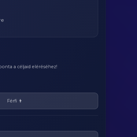
re
onta a céljaid eléréséhez!
Férfi 👨