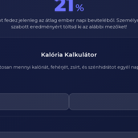
21
%
ot fedez jelenleg az átlag ember napi beviteléből. Személy
szabott eredményért töltsd ki az alábbi mezőket!
Kalória Kalkulátor
n mennyi kalóriát, fehérjét, zsírt, és szénhidrátot egyél nap