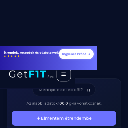
Pulykanyak -
Étrendek, receptek és edzéstervek
Ingyenes Próba →
★★★★★
Kalóriatartalom és
Tápanyagok
g
Az alábbi adatok
100.0
g
-ra vonatkoznak.
Elmentem étrendembe