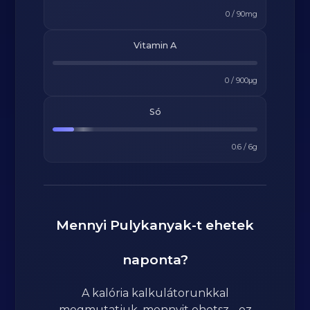
0
/
90
mg
Vitamin A
0
/
900
μg
Só
0.6
/
6
g
Mennyi
Pulykanyak
-t ehetek
naponta?
A kalória kalkulátorunkkal
megmutatjuk, mennyit ehetsz - ez