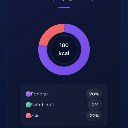
180
kcal
Fehérje
78%
Szénhidrát
0%
Zsír
22%