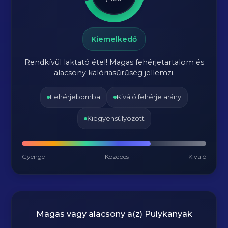
Kiemelkedő
Rendkívül laktató étel! Magas fehérjetartalom és
alacsony kalóriasűrűség jellemzi.
Fehérjebomba
Kiváló fehérje arány
Kiegyensúlyozott
Gyenge
Közepes
Kiváló
Magas vagy alacsony a(z) Pulykanyak