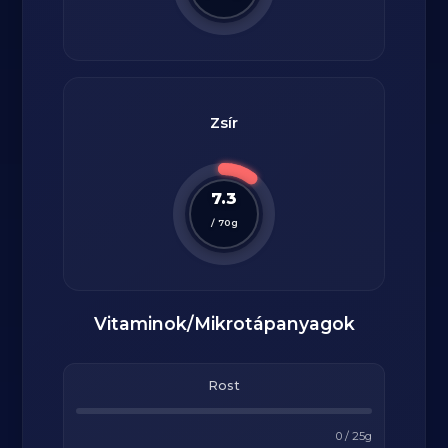
Zsír
7.3
/
70
g
Vitaminok/Mikrotápanyagok
Rost
0
/
25
g