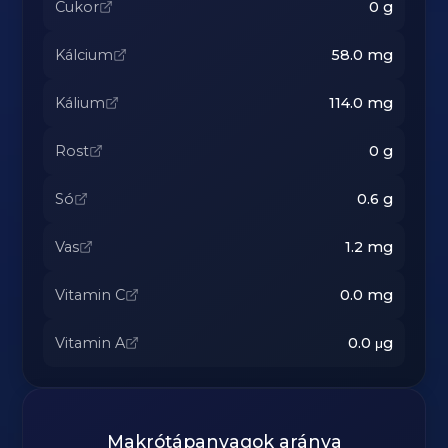
Cukor
0
g
Kálcium
58.0
mg
Kálium
114.0
mg
Rost
0
g
Só
0.6
g
Vas
1.2
mg
Vitamin C
0.0
mg
Vitamin A
0.0
μg
Makrótápanyagok aránya