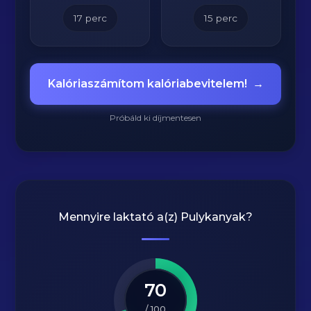
17
perc
15
perc
Kalóriaszámítom kalóriabevitelem!
→
Próbáld ki díjmentesen
Mennyire laktató a(z)
Pulykanyak
?
70
/ 100