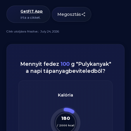
GetFIT App
Megosztás
írta a cikket.
Cikk utoljásra frissítve.:
July 24, 2026
Mennyit fedez
100
g
"
Pulykanyak
"
a napi tápanyagbeviteledből?
Kalória
180
/
2000
kcal