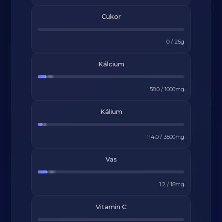
Cukor
0
/
25
g
Kálcium
58.0
/
1000
mg
Kálium
114.0
/
3500
mg
Vas
1.2
/
18
mg
Vitamin C