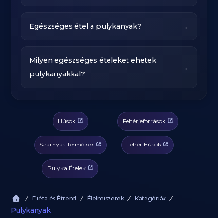
→
Egészséges étel a pulykanyak?
Milyen egészséges ételeket ehetek
→
pulykanyakkal?
Húsok
Fehérjeforrások
Szárnyas Termékek
Fehér Húsok
Pulyka Ételek
Diéta és Étrend
Élelmiszerek
Kategóriák
Pulykanyak