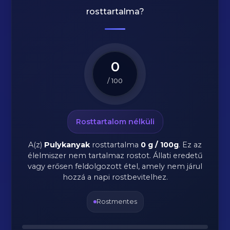
rosttartalma?
0
/ 100
Rosttartalom nélküli
A(z)
Pulykanyak
rosttartalma
0 g / 100g
.
Ez az
élelmiszer nem tartalmaz rostot. Állati eredetű
vagy erősen feldolgozott étel, amely nem járul
hozzá a napi rostbevitelhez.
Rostmentes