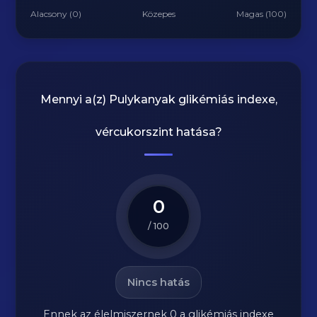
Alacsony (0)
Közepes
Magas (100)
Mennyi a(z)
Pulykanyak
glikémiás indexe,
vércukorszint hatása?
0
/ 100
Nincs hatás
Ennek az élelmiszernek 0 a glikémiás indexe