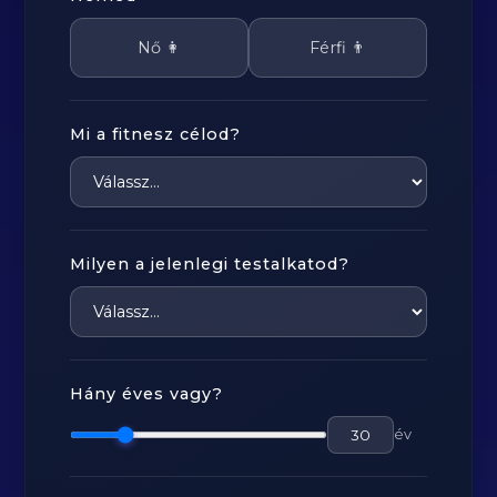
Nő 👩
Férfi 👨
Mi a fitnesz célod?
Milyen a jelenlegi testalkatod?
Hány éves vagy?
év