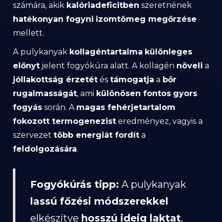
számára, akik
kalóriadeficitben
szeretnének
hatékonyan fogyni
izomtömeg megőrzése
mellett.
A pulykanyak
kollagéntartalma
különleges
előnyt
jelent fogyókúra alatt. A kollagén
növeli
a
jóllakottság érzetét
és
támogatja
a
bőr
rugalmasságát
, ami
különösen fontos
gyors
fogyás
során. A
magas fehérjetartalom
fokozott termogenezist
eredményez, vagyis a
szervezet
több energiát fordít
a
feldolgozására
.
Fogyókúrás tipp:
A pulykanyak
lassú főzési módszerekkel
elkészítve
hosszú ideig laktat
,