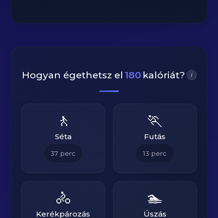
Hogyan égethetsz el
180
kalóriát?
i
🚶
🏃
Séta
Futás
37
perc
13
perc
🚴
🏊
Kerékpározás
Úszás