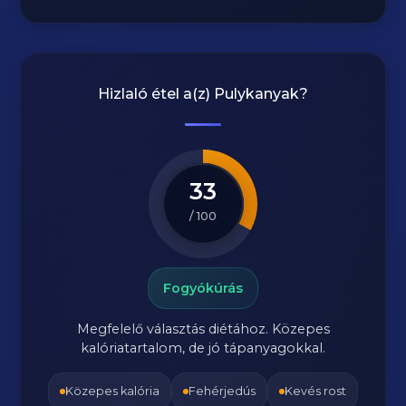
Hizlaló étel a(z)
Pulykanyak
?
33
/ 100
Fogyókúrás
Megfelelő választás diétához. Közepes
kalóriatartalom, de jó tápanyagokkal.
Közepes kalória
Fehérjedús
Kevés rost