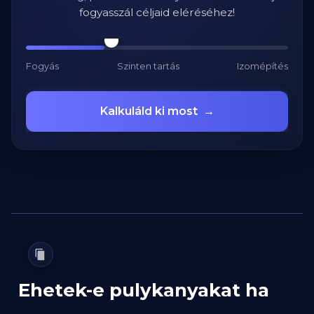
fogyasszál céljaid eléréséhez!
Fogyás
Szinten tartás
Izomépítés
Kalkuláld ki most
→
Ehetek-e pulykanyakat ha