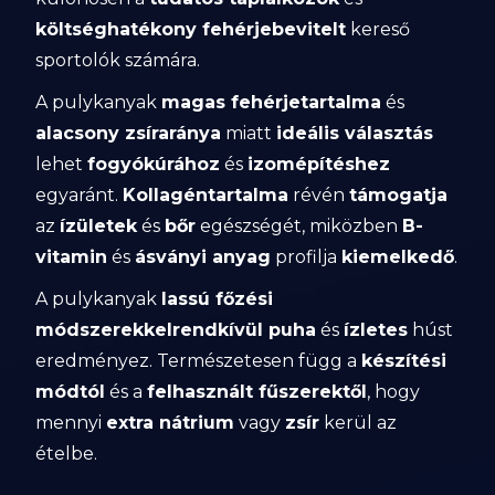
költséghatékony fehérjebevitelt
kereső
sportolók számára.
A pulykanyak
magas fehérjetartalma
és
alacsony zsíraránya
miatt
ideális választás
lehet
fogyókúrához
és
izomépítéshez
egyaránt.
Kollagéntartalma
révén
támogatja
az
ízületek
és
bőr
egészségét, miközben
B-
vitamin
és
ásványi anyag
profilja
kiemelkedő
.
A pulykanyak
lassú főzési
módszerekkelrendkívül puha
és
ízletes
húst
eredményez. Természetesen függ a
készítési
módtól
és a
felhasznált fűszerektől
, hogy
mennyi
extra nátrium
vagy
zsír
kerül az
ételbe.