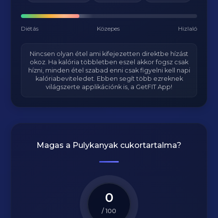
Diétás
Közepes
Hizlaló
Nincsen olyan étel ami kifejezetten direktbe hízást
okoz. Ha kalória többletben eszel akkor fogsz csak
hízni, minden étel szabad enni csak figyelni kell napi
kalóriabeviteledet. Ebben segít több ezreknek
világszerte applikációnk is, a GetFIT App!
Magas a
Pulykanyak
cukortartalma?
0
/ 100