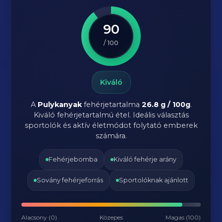
90
/ 100
Kiváló
A
Pulykanyak
fehérjetartalma
26.8 g / 100g
.
Kiváló fehérjetartalmú étel. Ideális választás
sportolók és aktív életmódot folytató emberek
számára.
Fehérjebomba
Kiváló fehérje arány
Sovány fehérjeforrás
Sportolóknak ajánlott
Alacsony (0)
Közepes
Magas (100)