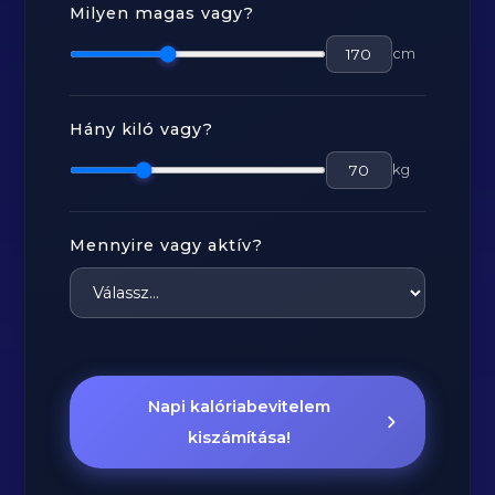
Milyen magas vagy?
cm
Hány kiló vagy?
kg
Mennyire vagy aktív?
Napi kalóriabevitelem
kiszámítása!