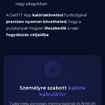
nagy adagokban
A GetFIT App
kalóriakövetési
funkciójával
precízen nyomon követheted
, hogy a
pulykanyak hogyan
illeszkedik
a napi
fogyókúrás céljaidba
.
📊
Személyre szabott
kalória
kalkulátor
Tudd meg, pontosan mennyi kalóriát és fehérjét