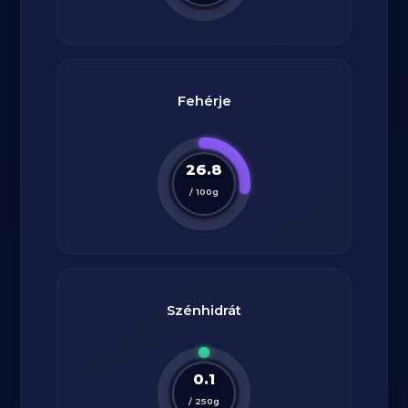
Fehérje
26.8
/
100
g
Szénhidrát
0.1
/
250
g