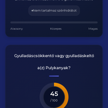
Nem tartalmaz szénhidrátot
Alacsony
Közepes
Magas
Gyulladáscsökkentő vagy gyulladáskeltő
a(z)
Pulykanyak
?
45
/ 100