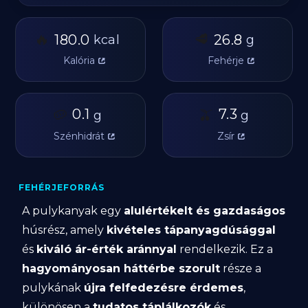
🔥
🥩
180.0
26.8
kcal
g
Kalória
Fehérje
🥔
0.1
🫒
7.3
g
g
Szénhidrát
Zsír
FEHÉRJEFORRÁS
A pulykanyak egy
alulértékelt és gazdaságos
húsrész, amely
kivételes tápanyagdúsággal
és
kiváló ár-érték aránnyal
rendelkezik. Ez a
hagyományosan háttérbe szorult
része a
pulykának
újra felfedezésre érdemes
,
különösen a
tudatos táplálkozók
és