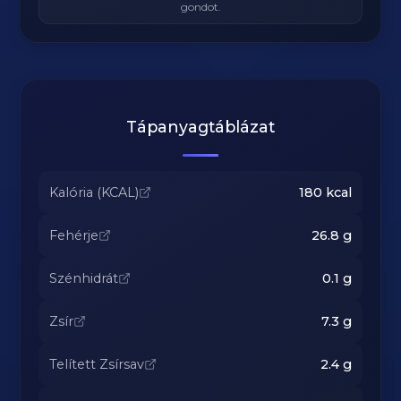
gondot.
Tápanyagtáblázat
Kalória (KCAL)
180
kcal
Fehérje
26.8
g
Szénhidrát
0.1
g
Zsír
7.3
g
Telített Zsírsav
2.4
g