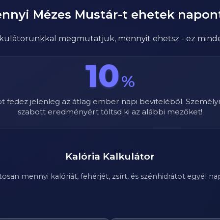
nnyi
Mézes Mustár
-t ehetek napon
alkulátorunkkal megmutatjuk, mennyit ehetsz - ez mind
10
%
ot fedez jelenleg az átlag ember napi beviteléből. Személy
szabott eredményért töltsd ki az alábbi mezőket!
Kalória Kalkulátor
n mennyi kalóriát, fehérjét, zsírt, és szénhidrátot egyél nap