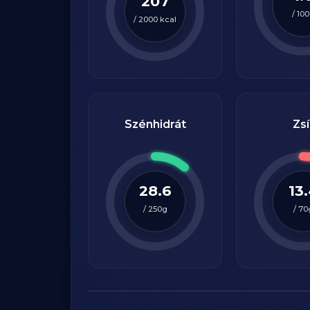
207
/
100
/
2000
kcal
Szénhidrát
Zsí
28.6
13
/
250
g
/
70