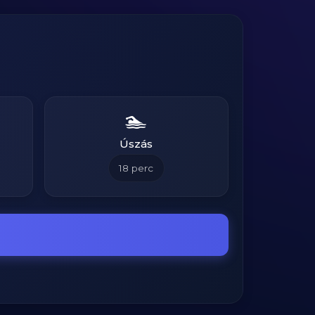
🏊
Úszás
18
perc