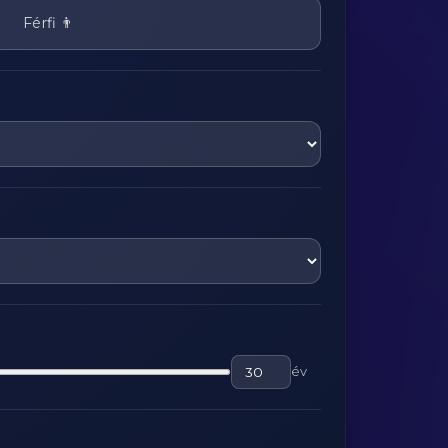
Férfi 👨
év