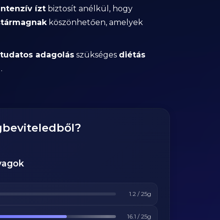
intenzív ízt
biztosít anélkül, hogy
tármagnak
köszönhetően, amelyek
tudatos adagolás
szükséges
diétás
.
gbeviteledből?
yagok
1.2
/
25
g
16.1
/
25
g