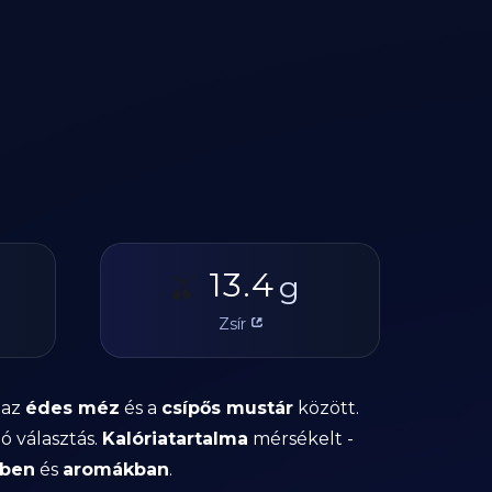
13.4
🫒
g
Zsír
 az
édes méz
és a
csípős mustár
között.
ló választás.
Kalóriatartalma
mérsékelt -
kben
és
aromákban
.