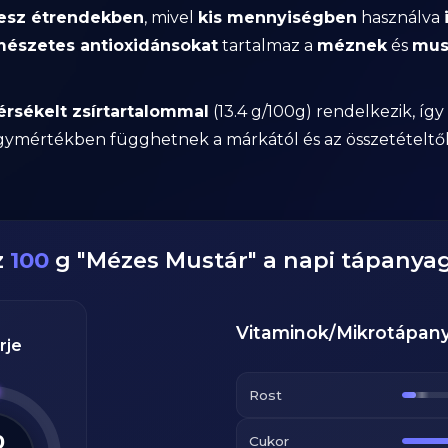
nesz étrendekben
, mivel
kis mennyiségben
használva
észetes antioxidánsokat
tartalmaz a
méznek
és
mus
rsékelt zsírtartalommal
(13.4 g/100g) rendelkezik, így
ymértékben függhetnek a márkától és az összetételtől
z
100
g
"
Mézes Mustár
" a napi tápanya
Vitaminok/Mikrotápan
rje
Rost
0
Cukor