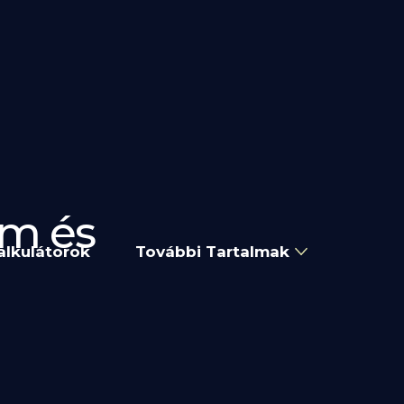
om és
alkulátorok
További Tartalmak