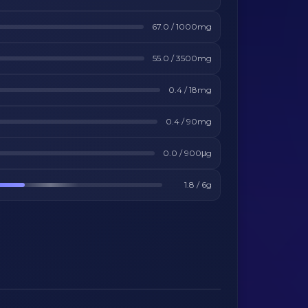
67.0
/
1000
mg
55.0
/
3500
mg
0.4
/
18
mg
0.4
/
90
mg
0.0
/
900
μg
1.8
/
6
g