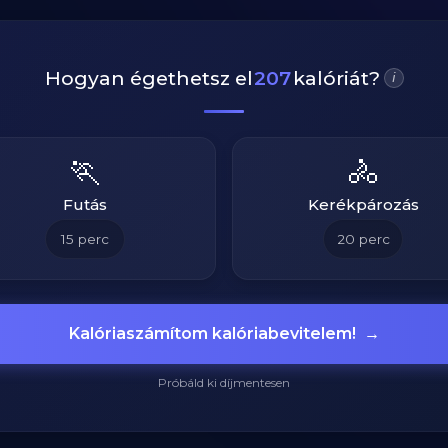
Hogyan égethetsz el
207
kalóriát?
i
🏃
🚴
Futás
Kerékpározás
15
perc
20
perc
Kalóriaszámítom kalóriabevitelem!
→
Próbáld ki díjmentesen