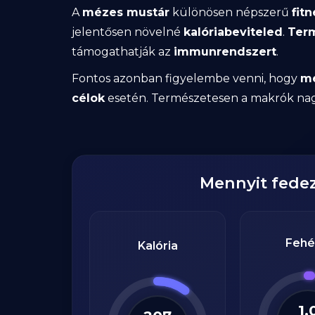
A
mézes mustár
különösen népszerű
fit
jelentősen növelné
kalóriabeviteled
.
Term
támogathatják az
immunrendszert
.
Fontos azonban figyelembe venni, hogy
mé
célok
esetén. Természetesen a makrók nag
Mennyit fede
Fehé
Kalória
1.