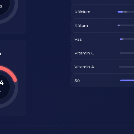
g
Kálcium
Kálium
Vas
Vitamin C
r
Vitamin A
Só
.4
g