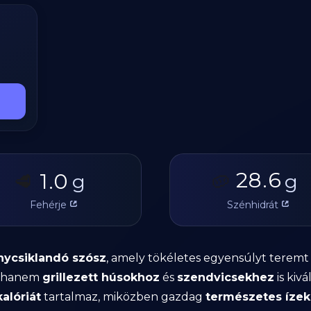
28.6
1.0
🥩
g
🥔
g
Fehérje
Szénhidrát
nycsiklandó szósz
, amely tökéletes egyensúlyt teremt
, hanem
grillezett húsokhoz
és
szendvicsekhez
is kivá
alóriát
tartalmaz, miközben gazdag
természetes íze