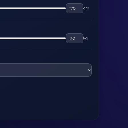
cm
kg