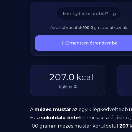
g
Az alábbi adatok
100.0
g
-ra vonatkoznak.
Elmentem étrendembe
207.0
🔥
kcal
Kalória
A
mézes mustár
az egyik legkedveltebb
í
Ez a
sokoldalú öntet
nemcsak salátákhoz
100 gramm mézes mustár körülbelül
207 k