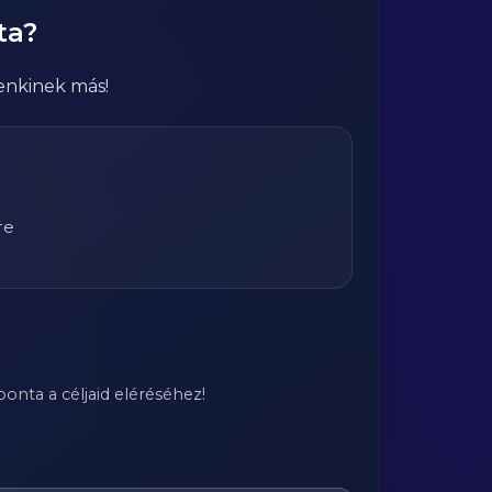
ta?
enkinek más!
re
onta a céljaid eléréséhez!