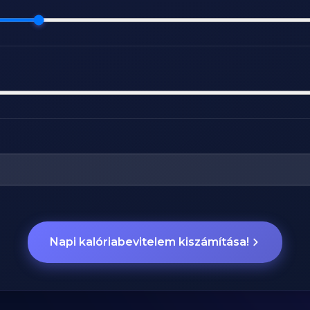
Napi kalóriabevitelem kiszámítása!