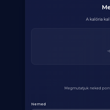
Me
A kalória k
-
Megmutatjuk neked pontosa
Nemed