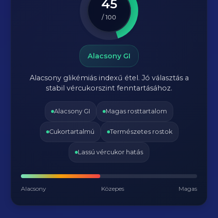
45
/ 100
Alacsony GI
Alacsony glikémiás indexű étel. Jó választás a
stabil vércukorszint fenntartásához.
Alacsony GI
Magas rosttartalom
Cukortartalmú
Természetes rostok
Lassú vércukor hatás
Alacsony
Közepes
Magas