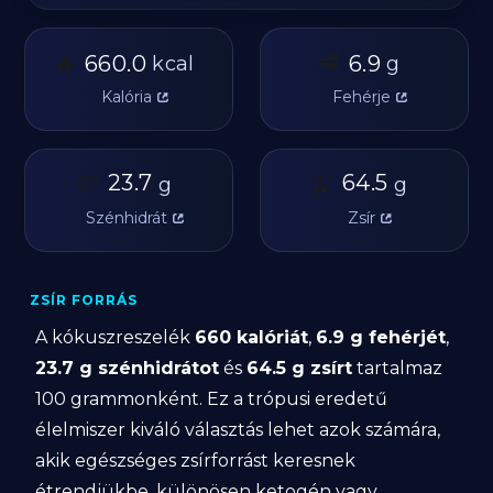
🔥
🥩
660.0
6.9
kcal
g
Kalória
Fehérje
🥔
23.7
🫒
64.5
g
g
Szénhidrát
Zsír
ZSÍR FORRÁS
A kókuszreszelék
660 kalóriát
,
6.9 g fehérjét
,
23.7 g szénhidrátot
és
64.5 g zsírt
tartalmaz
100 grammonként. Ez a trópusi eredetű
élelmiszer kiváló választás lehet azok számára,
akik egészséges zsírforrást keresnek
étrendjükbe, különösen ketogén vagy