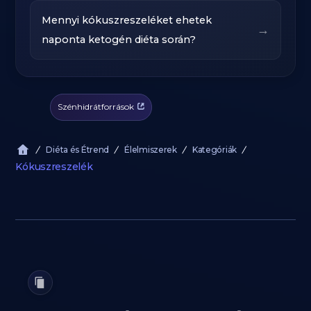
Mennyi kókuszreszeléket ehetek
→
naponta ketogén diéta során?
Szénhidrátforrások
Diéta és Étrend
Élelmiszerek
Kategóriák
Kókuszreszelék