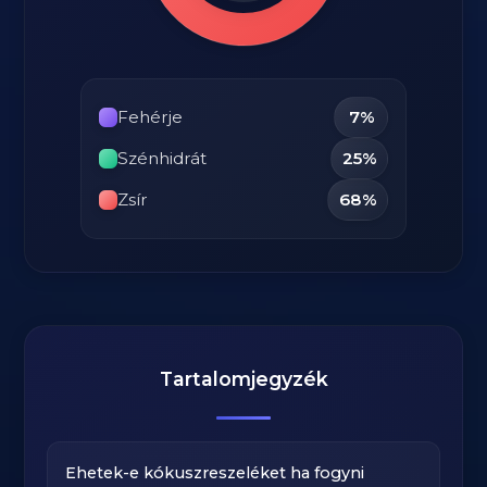
Fehérje
7%
Szénhidrát
25%
Zsír
68%
Tartalomjegyzék
Ehetek-e kókuszreszeléket ha fogyni