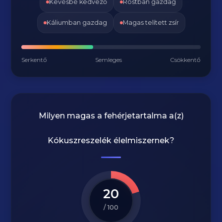
Kevésbé kedvező
Rostban gazdag
Káliumban gazdag
Magas telített zsír
Serkentő
Semleges
Csökkentő
Milyen magas a fehérjetartalma a(z)
Kókuszreszelék
élelmiszernek?
20
/ 100