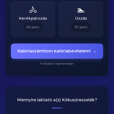
🚴
🏊
Kerékpározás
Úszás
63
perc
57
perc
Kalóriaszámítom kalóriabevitelem!
→
Próbáld ki díjmentesen
Mennyire laktató a(z)
Kókuszreszelék
?