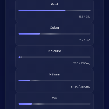
Rost
16.3
/
25
g
Cukor
7.4
/
25
g
Kálcium
26.0
/
1000
mg
Kálium
543.0
/
3500
mg
Vas