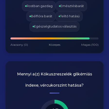
Rostban gazdag
Emésztésbarát
Bélflóra barát
Telítő hatású
Egészségtudatos választás
Alacsony (0)
Közepes
Magas (100)
Mennyi a(z)
Kókuszreszelék
glikémiás
indexe, vércukorszint hatása?