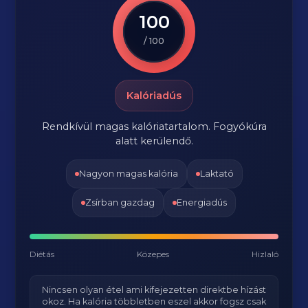
100
/ 100
Kalóriadús
Rendkívül magas kalóriatartalom. Fogyókúra
alatt kerülendő.
Nagyon magas kalória
Laktató
Zsírban gazdag
Energiadús
Diétás
Közepes
Hizlaló
Nincsen olyan étel ami kifejezetten direktbe hízást
okoz. Ha kalória többletben eszel akkor fogsz csak