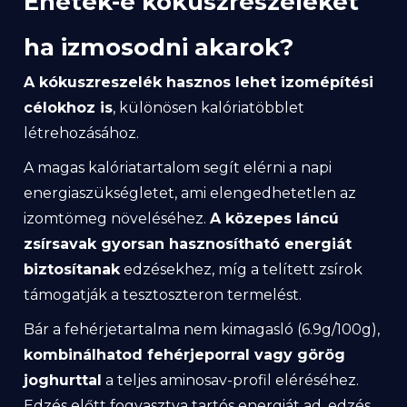
Ehetek-e kókuszreszeléket
ha izmosodni akarok?
A kókuszreszelék hasznos lehet izomépítési
célokhoz is
, különösen kalóriatöbblet
létrehozásához.
A magas kalóriatartalom segít elérni a napi
energiaszükségletet, ami elengedhetetlen az
izomtömeg növeléséhez.
A közepes láncú
zsírsavak gyorsan hasznosítható energiát
biztosítanak
edzésekhez, míg a telített zsírok
támogatják a tesztoszteron termelést.
Bár a fehérjetartalma nem kimagasló (6.9g/100g),
kombinálhatod fehérjeporral vagy görög
joghurttal
a teljes aminosav-profil eléréséhez.
Edzés előtt fogyasztva tartós energiát ad, edzés