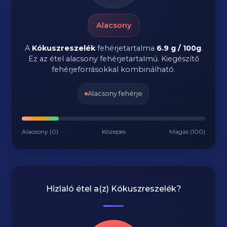
Alacsony
A
Kókuszreszelék
fehérjetartalma
6.9 g / 100g
.
Ez az étel alacsony fehérjetartalmú. Kiegészítő
fehérjeforrásokkal kombinálható.
Alacsony fehérje
Alacsony (0)
Közepes
Magas (100)
Hizlaló étel a(z)
Kókuszreszelék
?