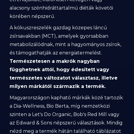
alacsony szénhidráttartalmú diéták követői
körében népszerű.
A kókuszreszelék gazdag közepes láncú
zsírsavakban (MCT), amelyek gyorsabban
metabolizálódnak, mint a hagyományos zsírok,
és támogathatják az energiatermelést.
Természetesen a makrók nagyban
függhetnek attól, hogy édesített vagy
természetes változatot választasz, illetve
milyen márkától származik a termék.
Magyarországon kapható márkák közé tartozik
a Dia-Wellness, Bio Berta, míg nemzetközi
szinten a Let's Do Organic, Bob's Red Mill vagy
az Edward & Sons népszerű választások. Mindig
nézd meg a termék hátán található táblázatot