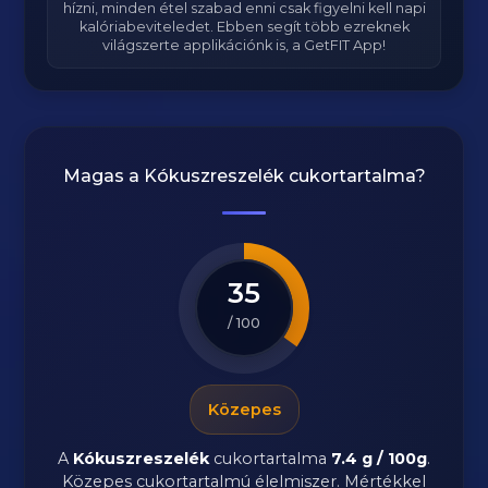
hízni, minden étel szabad enni csak figyelni kell napi
kalóriabeviteledet. Ebben segít több ezreknek
világszerte applikációnk is, a GetFIT App!
Magas a
Kókuszreszelék
cukortartalma?
35
/ 100
Közepes
A
Kókuszreszelék
cukortartalma
7.4 g / 100g
.
Közepes cukortartalmú élelmiszer. Mértékkel