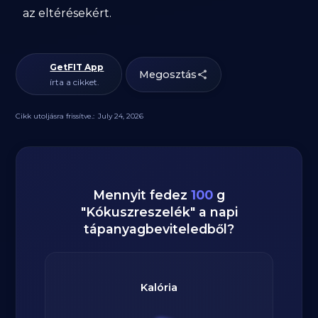
az eltérésekért.
GetFIT App
Megosztás
írta a cikket.
Cikk utoljásra frissítve.:
July 24, 2026
Mennyit fedez
100
g
"
Kókuszreszelék
" a napi
tápanyagbeviteledből?
Kalória