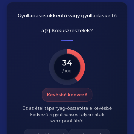
Gyulladáscsökkentő vagy gyulladáskeltő
a(z)
Kókuszreszelék
?
34
/ 100
Kevésbé kedvező
Ez az étel tápanyag-összetétele kevésbé
kedvező a gyulladásos folyamatok
szempontjából.