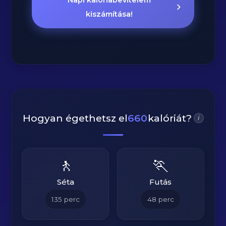
Napi kalóriabevitelem
kiszámítása!
Hogyan égethetsz el
660
kalóriát?
i
🚶
🏃
Séta
Futás
135
perc
48
perc