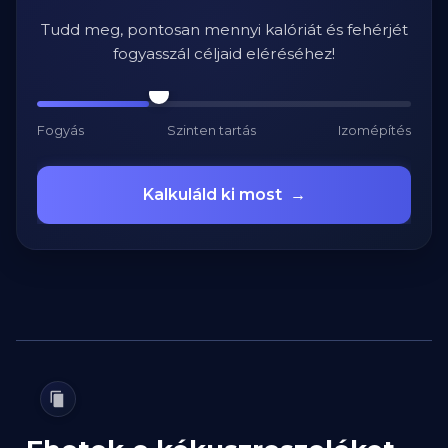
Tudd meg, pontosan mennyi kalóriát és fehérjét
fogyasszál céljaid eléréséhez!
Fogyás
Szinten tartás
Izomépítés
Kalkuláld ki most
→