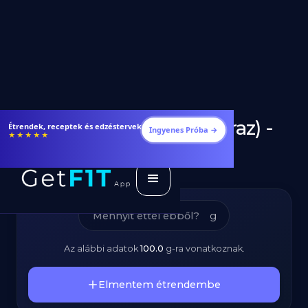
Kókuszreszelék (Száraz) -
Étrendek, receptek és edzéstervek
Ingyenes Próba →
★★★★★
Kalóriatartalom és
Tápanyagok
g
Az alábbi adatok
100.0
g
-ra vonatkoznak.
Elmentem étrendembe