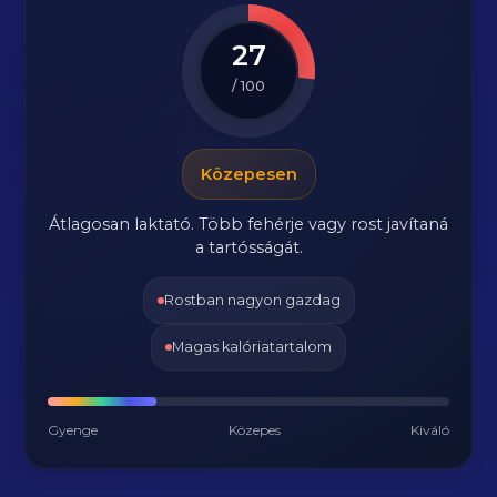
27
/ 100
Közepesen
Átlagosan laktató. Több fehérje vagy rost javítaná
a tartósságát.
Rostban nagyon gazdag
Magas kalóriatartalom
Gyenge
Közepes
Kiváló