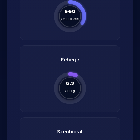
660
/
2000
kcal
Fehérje
6.9
/
100
g
Szénhidrát