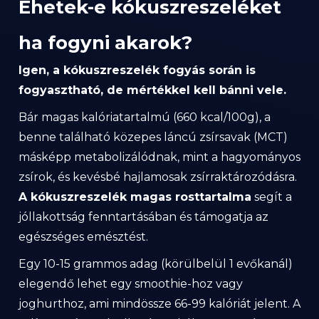
Ehetek-e kókuszreszeléket
ha fogyni akarok?
Igen, a kókuszreszelék fogyás során is
fogyasztható, de mértékkel kell bánni vele.
Bár magas kalóriatartalmú (660 kcal/100g), a
benne található közepes láncú zsírsavak (MCT)
másképp metabolizálódnak, mint a hagyományos
zsírok, és kevésbé hajlamosak zsírraktározódásra.
A kókuszreszelék magas rosttartalma
segít a
jóllakottság fenntartásában és támogatja az
egészséges emésztést.
Egy 10-15 grammos adag (körülbelül 1 evőkanál)
elegendő lehet egy smoothie-hoz vagy
joghurthoz, ami mindössze 66-99 kalóriát jelent. A