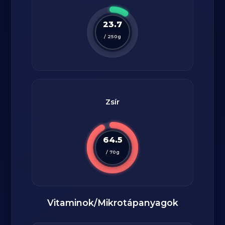
23.7
/
250
g
Zsír
64.5
/
70
g
Vitaminok/Mikrotápanyagok