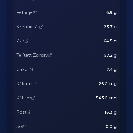
Fehérje
6.9
g
Szénhidrát
23.7
g
Zsír
64.5
g
Telített Zsírsav
57.2
g
Cukor
7.4
g
Kálcium
26.0
mg
Kálium
543.0
mg
Rost
16.3
g
Só
0.0
g