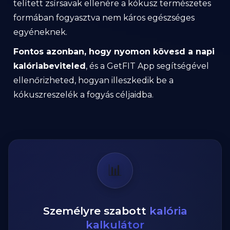
telített zsírsavak ellenére a kókusz természetes
formában fogyasztva nem káros egészséges
egyéneknek.
Fontos azonban, hogy nyomon kövesd a napi
kalóriabeviteled
, és a GetFIT App segítségével
ellenőrizheted, hogyan illeszkedik be a
kókuszreszelék a fogyás céljaidba.
📊
Személyre szabott
kalória
kalkulátor