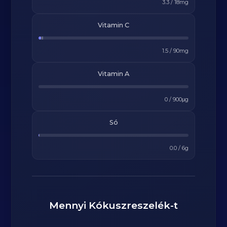
3.3
/
18
mg
Vitamin C
1.5
/
90
mg
Vitamin A
0
/
900
μg
Só
0.0
/
6
g
Mennyi
Kókuszreszelék
-t