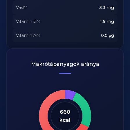
Vas
3.3
mg
Vitamin C
1.5
mg
Vitamin A
0.0
μg
Makrótápanyagok aránya
660
kcal