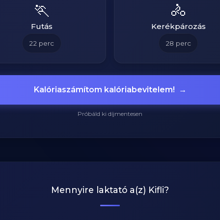
🏃
🚴
Futás
Kerékpározás
22
perc
28
perc
Kalóriaszámítom kalóriabevitelem!
→
Próbáld ki díjmentesen
Mennyire laktató a(z)
Kifli
?