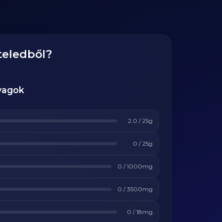
teledből?
yagok
2.0
/
25
g
0
/
25
g
0
/
1000
mg
0
/
3500
mg
0
/
18
mg