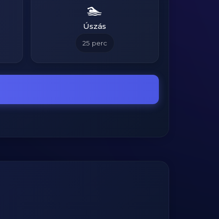
🏊
Úszás
25
perc