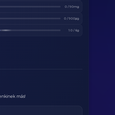
0
/
90
mg
0
/
900
μg
1.0
/
6
g
enkinek más!