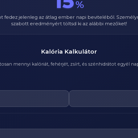
15
%
ot fedez jelenleg az átlag ember napi beviteléből. Személy
szabott eredményért töltsd ki az alábbi mezőket!
Kalória Kalkulátor
n mennyi kalóriát, fehérjét, zsírt, és szénhidrátot egyél nap