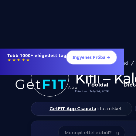
Étrendek, receptek és edzéstervek
Ingyenes Próba →
★★★★★
Diéta és Étrend
Kifli – K
Főoldal
Diét
Frissítve.:
July 24, 2026
GetFIT App Csapata
írta a cikket.
g