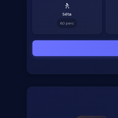
🚶
Séta
60
perc