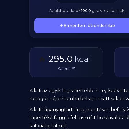
Az alábbi adatok
100.0
g
-ra vonatkoznak.
Elmentem étrendembe
295.0
🔥
kcal
Kalória
A kifli az egyik legismertebb és legkedve
ropogós héja és puha belseje miatt sokan 
A kifli tápanyagtartalma jelentősen befolyá
tápértéke függ a felhasznált hozzávalóktól 
kalóriatartalmat.