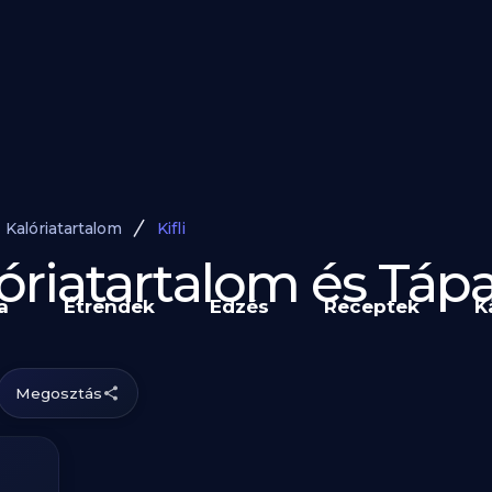
Kalóriatartalom
Kifli
alóriatartalom és Tá
a
Étrendek
Edzés
Receptek
K
Megosztás