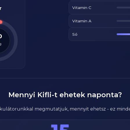
Vitamin C
r
Vitamin A
Só
0
g
Mennyi
Kifli
-t ehetek naponta?
alkulátorunkkal megmutatjuk, mennyit ehetsz - ez mind