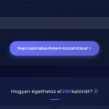
Napi kalóriabevitelem kiszámítása!
Hogyan égethetsz el
295
kalóriát?
i