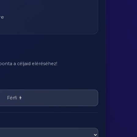
re
onta a céljaid eléréséhez!
Férfi 👨