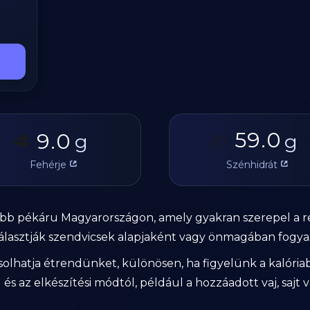
59.0
9.0
🥩
g
🥔
g
Fehérje
Szénhidrát
ltebb pékáru Magyarországon, amely gyakran szerepel a 
választják szendvicsek alapjaként vagy önmagában fogya
solhatja étrendünket, különösen, ha figyelünk a kalóriab
és az elkészítési módtól, például a hozzáadott vaj, sajt 