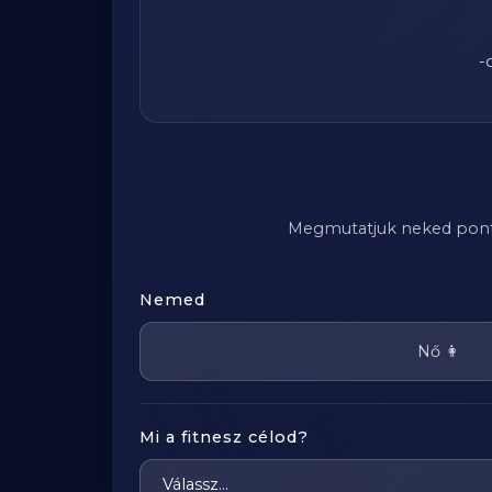
-
Megmutatjuk neked pontosa
Nemed
Nő 👩
Mi a fitnesz célod?