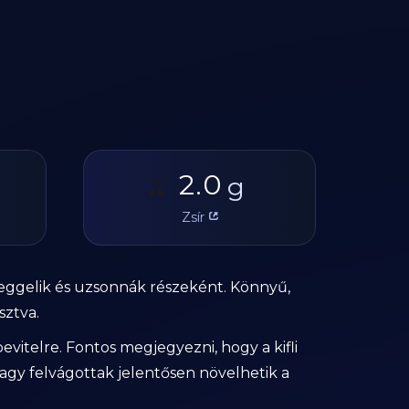
2.0
🫒
g
Zsír
reggelik és uzsonnák részeként. Könnyű,
sztva.
evitelre. Fontos megjegyezni, hogy a kifli
vagy felvágottak jelentősen növelhetik a