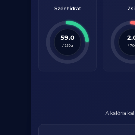
Szénhidrát
Zsí
59.0
2.
/
250
g
/
70
A kalória k