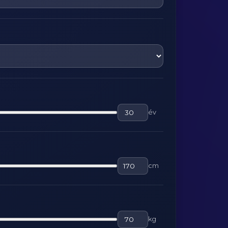
év
cm
kg