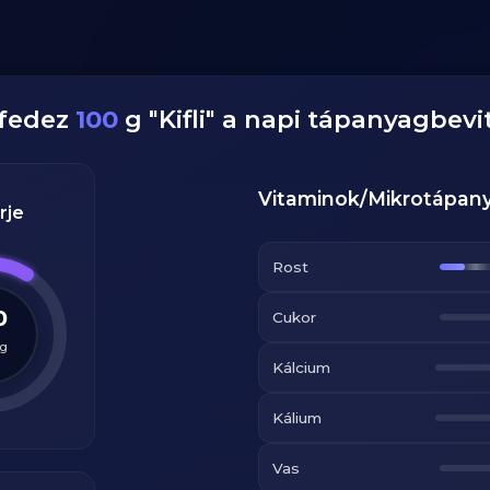
 fedez
100
g
"
Kifli
" a napi tápanyagbevi
Vitaminok/Mikrotápan
rje
Rost
0
Cukor
g
Kálcium
Kálium
Vas