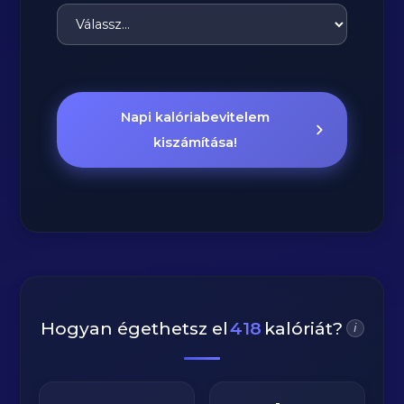
Napi kalóriabevitelem
kiszámítása!
Hogyan égethetsz el
418
kalóriát?
i