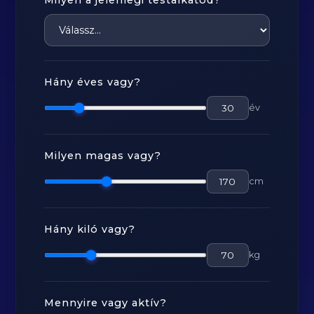
Milyen a jelenlegi testalkatod?
Hány éves vagy?
év
Milyen magas vagy?
cm
Hány kiló vagy?
kg
Mennyire vagy aktív?