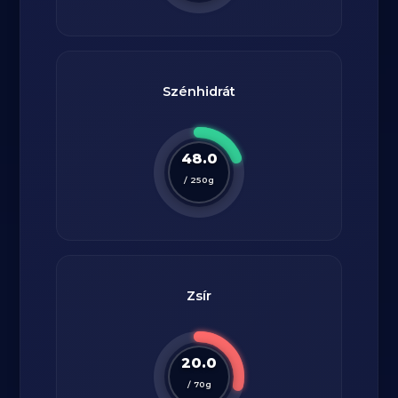
Szénhidrát
48.0
/
250
g
Zsír
20.0
/
70
g