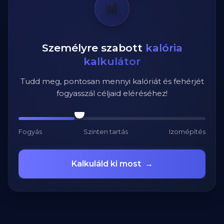
📊
Személyre szabott
kalória
kalkulátor
Tudd meg, pontosan mennyi kalóriát és fehérjét
fogyasszál céljaid eléréséhez!
Fogyás
Szinten tartás
Izomépítés
Kalkuláld ki most
→