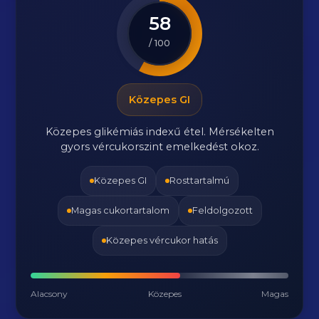
58
/ 100
Közepes GI
Közepes glikémiás indexű étel. Mérsékelten
gyors vércukorszint emelkedést okoz.
Közepes GI
Rosttartalmú
Magas cukortartalom
Feldolgozott
Közepes vércukor hatás
Alacsony
Közepes
Magas