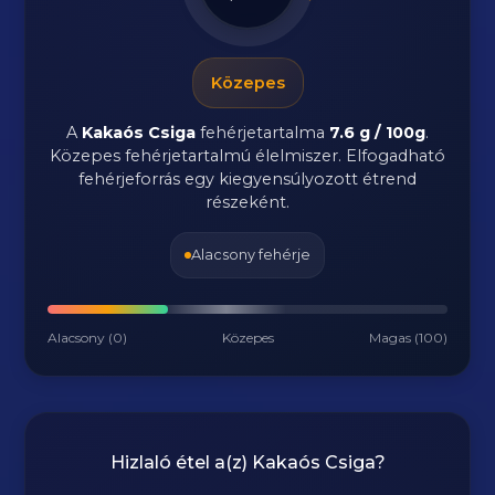
Közepes
A
Kakaós Csiga
fehérjetartalma
7.6 g / 100g
.
Közepes fehérjetartalmú élelmiszer. Elfogadható
fehérjeforrás egy kiegyensúlyozott étrend
részeként.
Alacsony fehérje
Alacsony (0)
Közepes
Magas (100)
Hizlaló étel a(z)
Kakaós Csiga
?