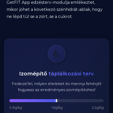
GetFIT App edzésterv-modulja emlékeztet,
mikor jöhet a következő szénhidrát-ablak, hogy
ne lépd túl se a zsírt, se a cukrot.
💪
Izomépítő
táplálkozási terv
Fedezd fel, milyen ételeket és mennyi fehérjét
fogyassz az eredményes izomépítéshez!
0.8g/kg
1.6g/kg
2.2g/kg