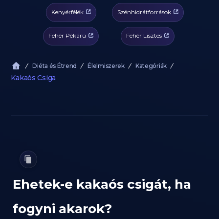
Kenyérfélék
Szénhidrátforrások
Fehér Pékárú
Fehér Lisztes
Diéta és Étrend
Élelmiszerek
Kategóriák
Kakaós Csiga
Ehetek-e kakaós csigát, ha
fogyni akarok?