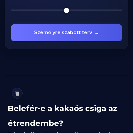
Személyre szabott terv
→
Belefér-e a kakaós csiga az
étrendembe?