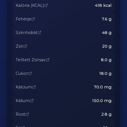
Kalória (KCAL)
418
kcal
Fehérje
7.6
g
Szénhidrát
48
g
Zsír
20
g
Telített Zsírsav
8.0
g
Cukor
18.0
g
Kálcium
70.0
mg
Kálium
150.0
mg
Rost
2.8
g