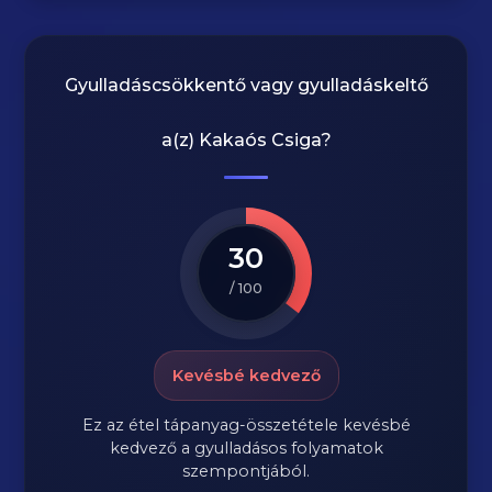
Gyulladáscsökkentő vagy gyulladáskeltő
a(z)
Kakaós Csiga
?
30
/ 100
Kevésbé kedvező
Ez az étel tápanyag-összetétele kevésbé
kedvező a gyulladásos folyamatok
szempontjából.