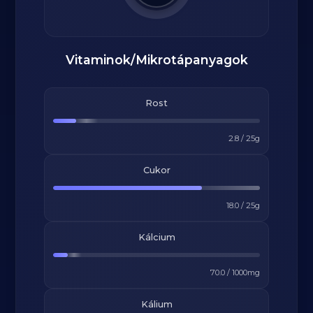
Vitaminok/Mikrotápanyagok
Rost
2.8
/
25
g
Cukor
18.0
/
25
g
Kálcium
70.0
/
1000
mg
Kálium