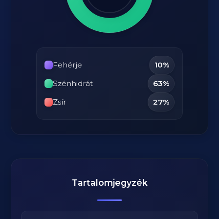
Fehérje
10%
Szénhidrát
63%
Zsír
27%
Tartalomjegyzék