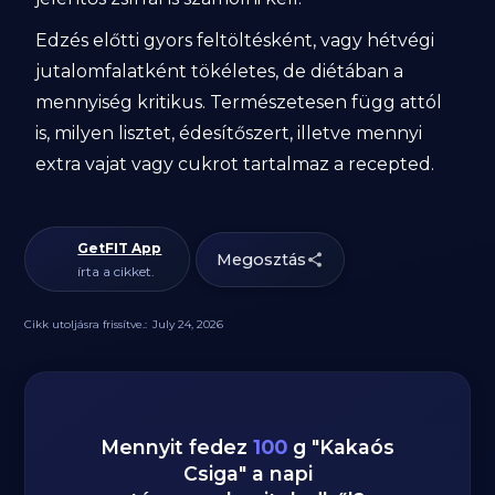
Edzés előtti gyors feltöltésként, vagy hétvégi
jutalomfalatként tökéletes, de diétában a
mennyiség kritikus. Természetesen függ attól
is, milyen lisztet, édesítőszert, illetve mennyi
extra vajat vagy cukrot tartalmaz a recepted.
GetFIT App
Megosztás
írta a cikket.
Cikk utoljásra frissítve.:
July 24, 2026
Mennyit fedez
100
g
"
Kakaós
Csiga
" a napi