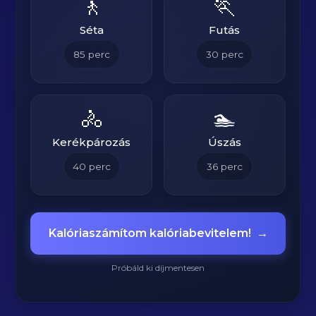
🚶
🏃
Séta
Futás
85
perc
30
perc
🚴
🏊
Kerékpározás
Úszás
40
perc
36
perc
Kalóriaszámítom kalóriabevitelem!
→
Próbáld ki díjmentesen