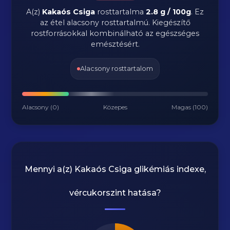
A(z)
Kakaós Csiga
rosttartalma
2.8 g / 100g
.
Ez
az étel alacsony rosttartalmú. Kiegészítő
rostforrásokkal kombinálható az egészséges
emésztésért.
Alacsony rosttartalom
Alacsony (0)
Közepes
Magas (100)
Mennyi a(z)
Kakaós Csiga
glikémiás indexe,
vércukorszint hatása?