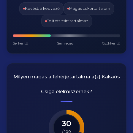
Kevésbé kedvező
Magas cukortartalom
Telített zsírt tartalmaz
Serkentő
Semleges
Csökkentő
Milyen magas a fehérjetartalma a(z)
Kakaós
Csiga
élelmiszernek?
30
/ 100