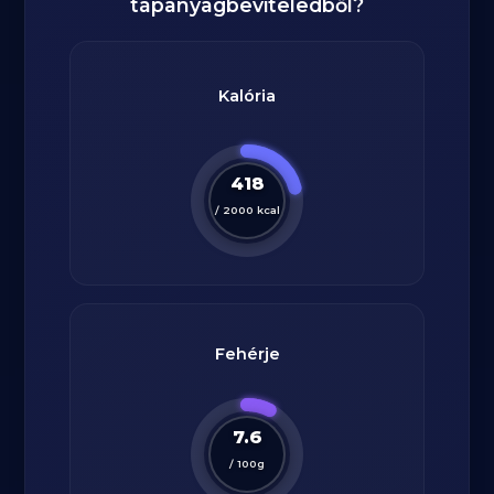
tápanyagbeviteledből?
Kalória
418
/
2000
kcal
Fehérje
7.6
/
100
g