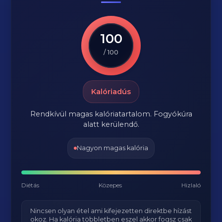
100
/ 100
Kalóriadús
Rendkívül magas kalóriatartalom. Fogyókúra
alatt kerülendő.
Nagyon magas kalória
Diétás
Közepes
Hizlaló
Nincsen olyan étel ami kifejezetten direktbe hízást
okoz. Ha kalória többletben eszel akkor fogsz csak