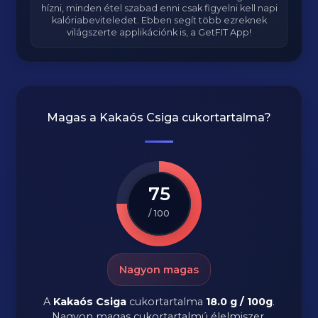
hízni, minden étel szabad enni csak figyelni kell napi
kalóriabeviteledet. Ebben segít több ezreknek
világszerte applikációnk is, a GetFIT App!
Magas a
Kakaós Csiga
cukortartalma?
75
/ 100
Nagyon magas
A
Kakaós Csiga
cukortartalma
18.0 g / 100g
.
Nagyon magas cukortartalmú élelmiszer.