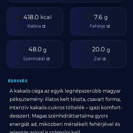
🔥
🥩
418.0
7.6
kcal
g
Kalória
Fehérje
🥔
48.0
🫒
20.0
g
g
Szénhidrát
Zsír
ÉDESSÉG
A kakaós csiga az egyik legnépszerűbb magyar
péksütemény: illatos kelt tészta, csavart forma,
intenzív kakaós-cukros töltelék – igazi komfort-
desszert. Magas szénhidráttartalma gyors
energiát ad, miközben mérsékelt fehérjével és
jelentős zsírral is számolni kell.