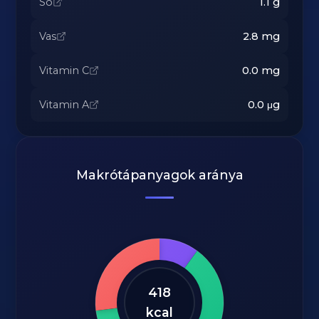
Só
1.1
g
Vas
2.8
mg
Vitamin C
0.0
mg
Vitamin A
0.0
μg
Makrótápanyagok aránya
418
kcal