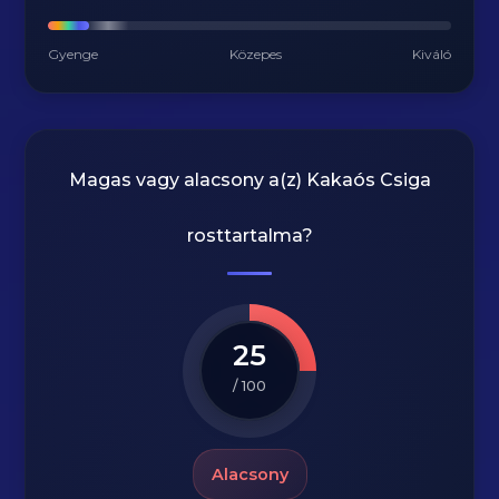
Gyenge
Közepes
Kiváló
Magas vagy alacsony a(z) Kakaós Csiga
rosttartalma?
25
/ 100
Alacsony