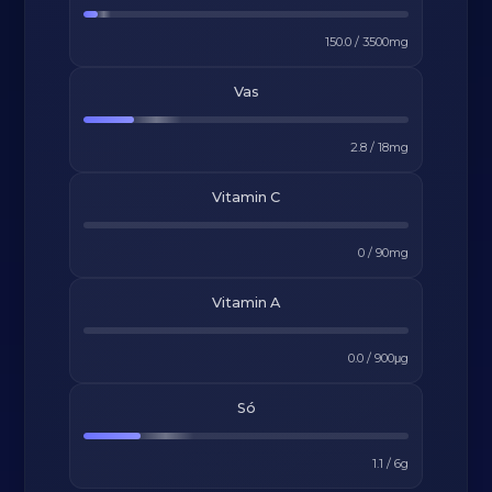
150.0
/
3500
mg
Vas
2.8
/
18
mg
Vitamin C
0
/
90
mg
Vitamin A
0.0
/
900
μg
Só
1.1
/
6
g