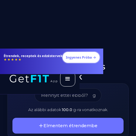
Kakaós Csiga -
Fogyj és izmosodj hatékonyabban
Ingyenes Próba →
★★★★★
Kalóriatartalom és
Tápanyagok
g
Az alábbi adatok
100.0
g
-ra vonatkoznak.
Elmentem étrendembe