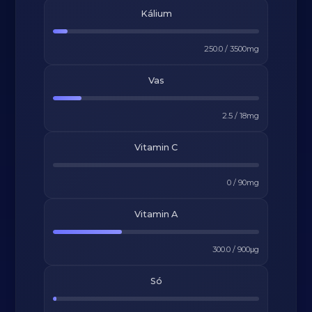
Kálium
250.0
/
3500
mg
Vas
2.5
/
18
mg
Vitamin C
0
/
90
mg
Vitamin A
300.0
/
900
μg
Só