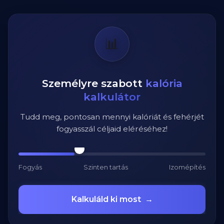
📊
Személyre szabott
kalória
kalkulátor
Tudd meg, pontosan mennyi kalóriát és fehérjét
fogyasszál céljaid eléréséhez!
Fogyás
Szinten tartás
Izomépítés
Kalkuláld ki most
→