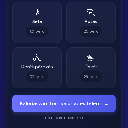
🚶
🏃
Séta
Futás
69
perc
25
perc
🚴
🏊
Kerékpározás
Úszás
32
perc
29
perc
Kalóriaszámítom kalóriabevitelem!
→
Próbáld ki díjmentesen