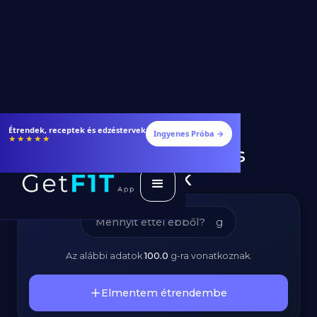
Kacsamell -
Étrendek, receptek és edzéstervek
Ingyenes Próba →
★★★★★
Kalóriatartalom és
Tápanyagok
g
Az alábbi adatok
100.0
g
-ra vonatkoznak.
Elmentem étrendembe