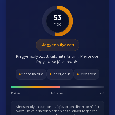
53
/ 100
Kiegyensúlyozott
Kiegyensúlyozott kalóriatartalom. Mértékkel
fogyasztva jó választás.
Magas kalória
Fehérjedús
Kevés rost
Diétás
Közepes
Hizlaló
Nincsen olyan étel ami kifejezetten direktbe hízást
okoz. Ha kalória többletben eszel akkor fogsz csak