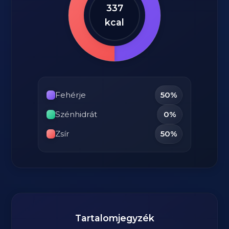
337
kcal
Fehérje
50%
Szénhidrát
0%
Zsír
50%
Tartalomjegyzék