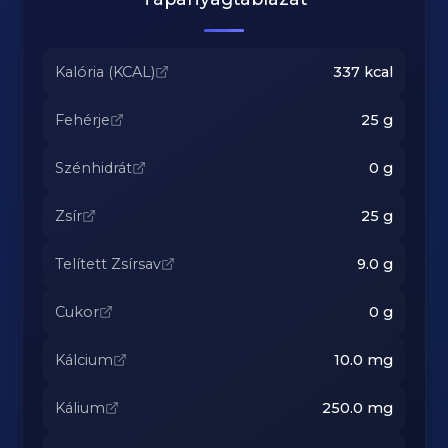
Kalória (KCAL)
337
kcal
Fehérje
25
g
Szénhidrát
0
g
Zsír
25
g
Telített Zsírsav
9.0
g
Cukor
0
g
Kálcium
10.0
mg
Kálium
250.0
mg