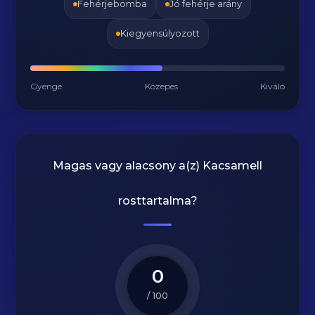
Fehérjebomba
Jó fehérje arány
Kiegyensúlyozott
Gyenge
Közepes
Kiváló
Magas vagy alacsony a(z) Kacsamell
rosttartalma?
0
/ 100