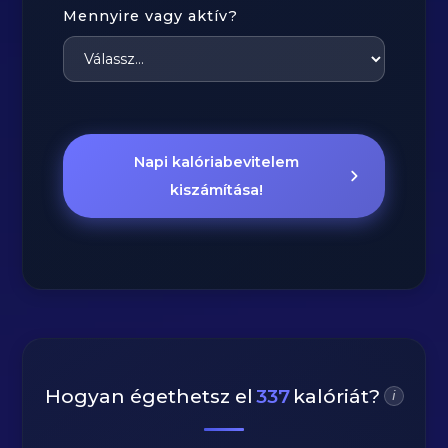
Mennyire vagy aktív?
Napi kalóriabevitelem
kiszámítása!
Hogyan égethetsz el
337
kalóriát?
i