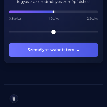
fogyassz az eredményes izomépítéshez!
0.8g/kg
1.6g/kg
2.2g/kg
Személyre szabott terv
→