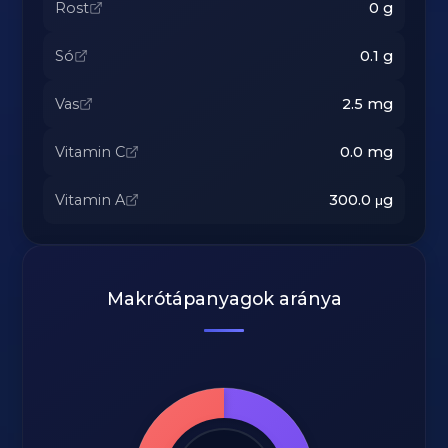
Rost
0
g
Só
0.1
g
Vas
2.5
mg
Vitamin C
0.0
mg
Vitamin A
300.0
μg
Makrótápanyagok aránya