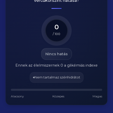
vércukorszint hatása?
0
/ 100
Nincs hatás
Ennek az élelmiszernek 0 a glikémiás indexe
Nem tartalmaz szénhidrátot
Alacsony
Közepes
Magas