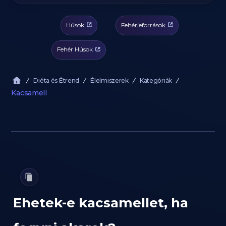
Húsok
Fehérjeforrások
Fehér Húsok
Diéta és Étrend
Élelmiszerek
Kategóriák
Kacsamell
Ehetek-e kacsamellet, ha