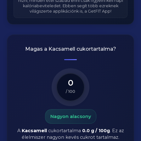
hízni, minden étel szabad enni csak figyelni kell napi
kalóriabeviteledet. Ebben segít több ezreknek
világszerte applikációnk is, a GetFIT App!
Magas a
Kacsamell
cukortartalma?
0
/ 100
Nagyon alacsony
A
Kacsamell
cukortartalma
0.0 g / 100g
. Ez az
élelmiszer nagyon kevés cukrot tartalmaz.