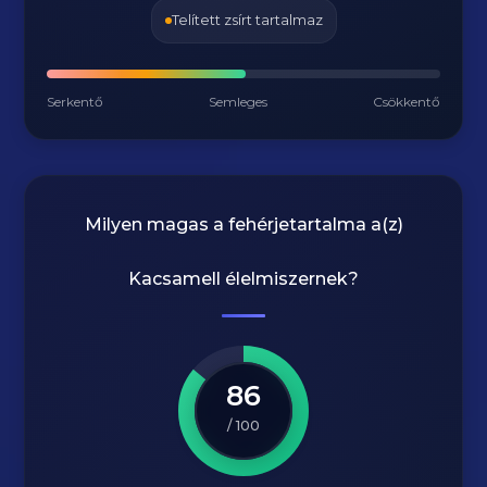
Telített zsírt tartalmaz
Serkentő
Semleges
Csökkentő
Milyen magas a fehérjetartalma a(z)
Kacsamell
élelmiszernek?
86
/ 100