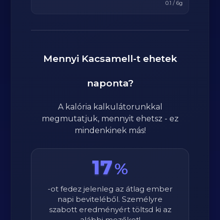
0.1
/
6
g
Mennyi
Kacsamell
-t ehetek
naponta?
A kalória kalkulátorunkkal
megmutatjuk, mennyit ehetsz - ez
mindenkinek más!
17
%
-ot fedez jelenleg az átlag ember
napi beviteléből. Személyre
szabott eredményért töltsd ki az
alábbi mezőket!