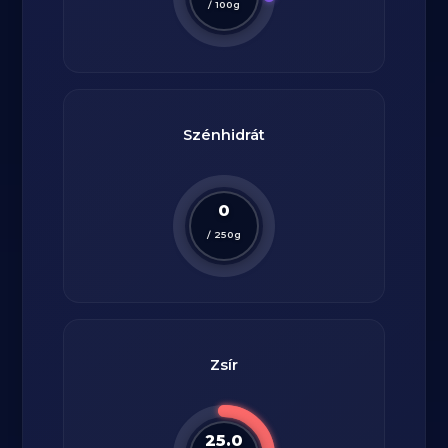
/
100
g
Szénhidrát
0
/
250
g
Zsír
25.0