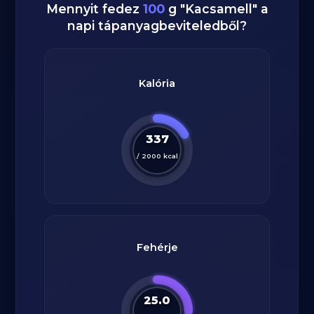
Mennyit fedez
100
g
"
Kacsamell
" a
napi tápanyagbeviteledből?
Kalória
337
/
2000
kcal
Fehérje
25.0