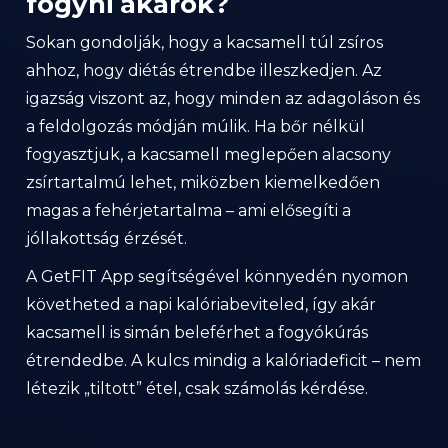
fogyni akarok?
Sokan gondolják, hogy a kacsamell túl zsíros
ahhoz, hogy diétás étrendbe illeszkedjen. Az
igazság viszont az, hogy minden az adagoláson és
a feldolgozás módján múlik. Ha bőr nélkül
fogyasztjuk, a kacsamell meglepően alacsony
zsírtartalmú lehet, miközben kiemelkedően
magas a fehérjetartalma – ami elősegíti a
jóllakottság érzését.
A GetFIT App segítségével könnyedén nyomon
követheted a napi kalóriabeviteled, így akár
kacsamell is simán beleférhet a fogyókúrás
étrendedbe. A kulcs mindig a kalóriadeficit – nem
létezik „tiltott” étel, csak számolás kérdése.