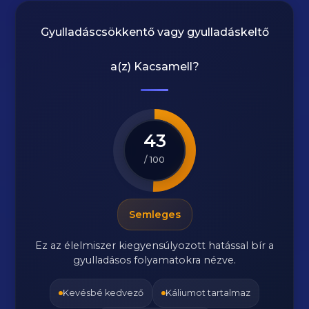
Gyulladáscsökkentő vagy gyulladáskeltő
a(z)
Kacsamell
?
43
/ 100
Semleges
Ez az élelmiszer kiegyensúlyozott hatással bír a
gyulladásos folyamatokra nézve.
Kevésbé kedvező
Káliumot tartalmaz