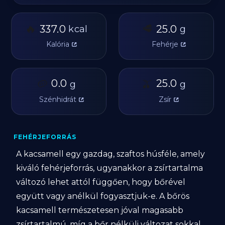
🔥
🥩
337.0
25.0
kcal
g
Kalória
Fehérje
🥔
0.0
🫒
25.0
g
g
Szénhidrát
Zsír
FEHÉRJEFORRÁS
A kacsamell egy gazdag, szaftos húsféle, amely
kiváló fehérjeforrás, ugyanakkor a zsírtartalma
változó lehet attól függően, hogy bőrével
együtt vagy anélkül fogyasztjuk-e. A bőrös
kacsamell természetesen jóval magasabb
zsírtartalmú, míg a bőr nélküli változat sokkal