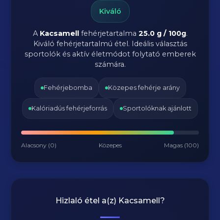
Kiváló
A
Kacsamell
fehérjetartalma
25.0 g / 100g
.
Kiváló fehérjetartalmú étel. Ideális választás
sportolók és aktív életmódot folytató emberek
számára.
Fehérjebomba
Közepes fehérje arány
Kalóriadús fehérjeforrás
Sportolóknak ajánlott
Alacsony (0)
Közepes
Magas (100)
Hizlaló étel a(z)
Kacsamell
?