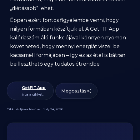
„diétásabb” lehet.
Éppen ezért fontos figyelembe venni, hogy
milyen formában készítjük el. A GetFIT App
kalóriaszámláló funkciójával könnyen nyomon
követheted, hogy mennyi energiát viszel be
kacsamell formájában – így ez az étel is bátran
beilleszthető egy tudatos étrendbe.
GetFIT App
Megosztás
írta a cikket.
Cikk utoljásra frissítve.:
July 24, 2026