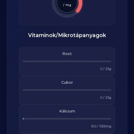
/
70
g
Vitaminok/Mikrotápanyagok
Rost
0
/
25
g
Cukor
0
/
25
g
Kálcium
10.0
/
1000
mg