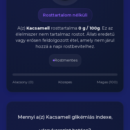
Rosttartalom nélküli
A(z)
Kacsamell
rosttartalma
0 g / 100g
.
Ez az
élelmiszer nem tartalmaz rostot. Állati eredetű
vagy erősen feldolgozott étel, amely nem járul
hozzá a napi rostbevitelhez.
Rostmentes
Alacsony (0)
Közepes
Magas (100)
Mennyi a(z)
Kacsamell
glikémiás indexe,