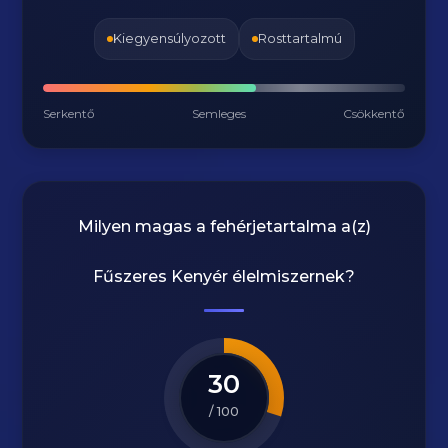
Kiegyensúlyozott
Rosttartalmú
Serkentő
Semleges
Csökkentő
Milyen magas a fehérjetartalma a(z)
Fűszeres Kenyér
élelmiszernek?
30
/ 100