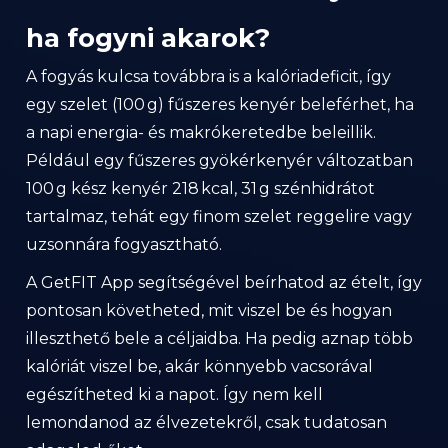
ha fogyni akarok?
A fogyás kulcsa továbbra is a kalóriadeficit, így
egy szelet (100 g) fűszeres kenyér beleférhet, ha
a napi energia- és makrókeretedbe beleillik.
Például egy fűszeres gyökérkenyér változatban
100 g kész kenyér 218 kcal, 31 g szénhidrátot
tartalmaz, tehát egy finom szelet reggelire vagy
uzsonnára fogyasztható.
A GetFIT App segítségével beírhatod az ételt, így
pontosan követheted, mit viszel be és hogyan
illeszthető bele a céljaidba. Ha pedig aznap több
kalóriát viszel be, akár könnyebb vacsorával
egészítheted ki a napot. Így nem kell
lemondanod az élvezetekről, csak tudatosan