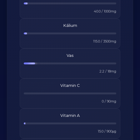
40.0
/
1000
mg
Kálium
115.0
/
3500
mg
Vas
2.2
/
18
mg
Vitamin C
0
/
90
mg
Vitamin A
15.0
/
900
μg