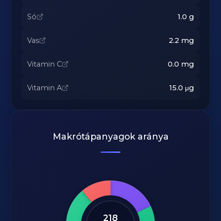
Só
1.0
g
Vas
2.2
mg
Vitamin C
0.0
mg
Vitamin A
15.0
μg
Makrótápanyagok aránya
218