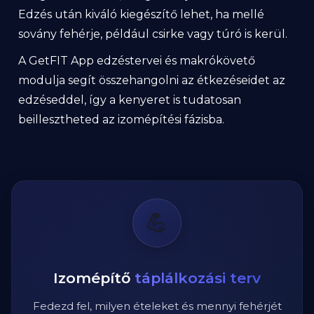
Edzés után kiváló kiegészítő lehet, ha mellé
sovány fehérje, például csirke vagy túró is kerül.
A GetFIT App edzéstervei és makrókövető
modulja segít összehangolni az étkezéseidet az
edzéseddel, így a kenyeret is tudatosan
beillesztheted az izomépítési fázisba.
💪
Izomépítő
táplálkozási terv
Fedezd fel, milyen ételeket és mennyi fehérjét