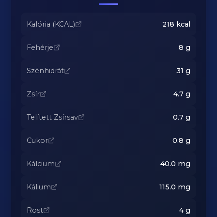
Kalória (KCAL)
218
kcal
Fehérje
8
g
Szénhidrát
31
g
Zsír
4.7
g
Telített Zsírsav
0.7
g
Cukor
0.8
g
Kálcium
40.0
mg
Kálium
115.0
mg
Rost
4
g