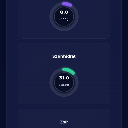
8.0
/
100
g
Szénhidrát
31.0
/
250
g
Zsír