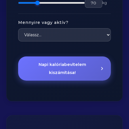
kg
Mennyire vagy aktív?
Napi kalóriabevitelem
kiszámítása!