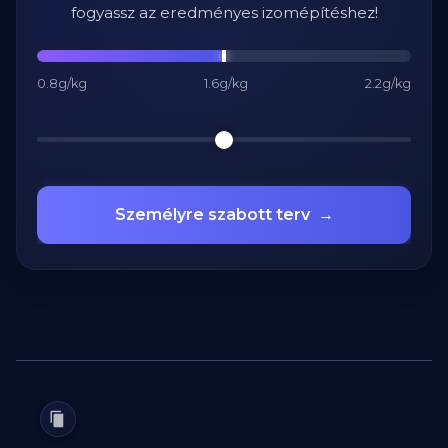
fogyassz az eredményes izomépítéshez!
0.8g/kg
1.6g/kg
2.2g/kg
Személyre szabott terv
→