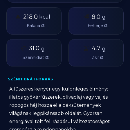
🔥
🥩
218.0
8.0
kcal
g
Kalória
Fehérje
🥔
31.0
🫒
4.7
g
g
Szénhidrát
Zsír
SZÉNHIDRÁTFORRÁS
A fűszeres kenyér egy különleges élmény:
illatos gyökérfűszerek, olívaolaj vagy vaj és
ropogós héj hozza el a péksütemények
világának legpikánsabb oldalát. Gyorsan
energiával tölt fel, ráadásul változatosságot
csempész a mindennapokba.