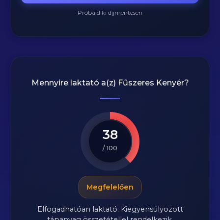
Próbáld ki díjmentesen
Mennyire laktató a(z)
Fűszeres Kenyér
?
38
/ 100
Megfelelően
Elfogadhatóan laktató. Kiegyensúlyozott
tápanyag összetétellel rendelkezik.