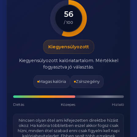
56
/ 100
Kiegyensúlyozott
Kiegyensúlyozott kalóriatartalom. Mértékkel
fogyasztva jó választás.
Magas kalória
Zsírszegény
Diétás
Közepes
Hizlaló
Nincsen olyan étel ami kifejezetten direktbe hízást
okoz. Ha kalória többletben eszel akkor fogsz csak
hízni, minden étel szabad enni csak figyelni kell napi
kalóriabeviteledet. Ebben segít több ezreknek