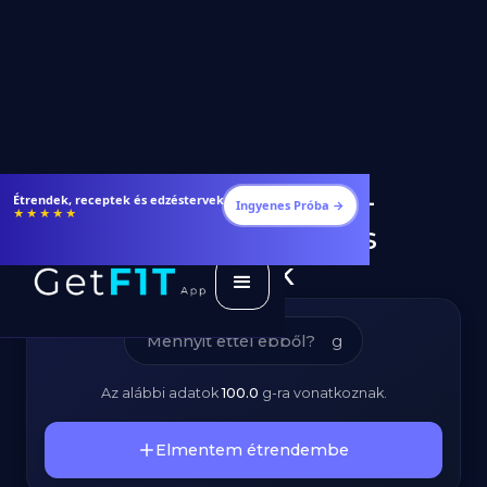
Fűszeres Kenyér –
Étrendek, receptek és edzéstervek
Ingyenes Próba →
★★★★★
Kalóriatartalom és
Tápanyagok
g
Az alábbi adatok
100.0
g
-ra vonatkoznak.
Elmentem étrendembe