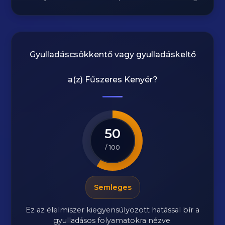
Gyulladáscsökkentő vagy gyulladáskeltő
a(z)
Fűszeres Kenyér
?
50
/ 100
Semleges
Ez az élelmiszer kiegyensúlyozott hatással bír a
gyulladásos folyamatokra nézve.