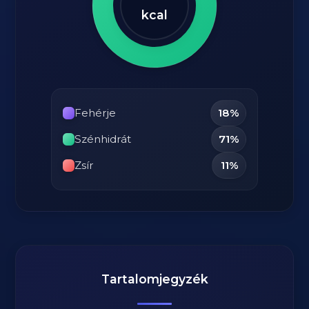
kcal
Fehérje
18%
Szénhidrát
71%
Zsír
11%
Tartalomjegyzék