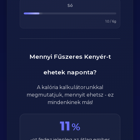
Só
1.0
/
6
g
Mennyi
Fűszeres Kenyér
-t
ehetek naponta?
A kalória kalkulátorunkkal
megmutatjuk, mennyit ehetsz - ez
mindenkinek más!
11
%
-ot fedez jelenleg az átlag ember