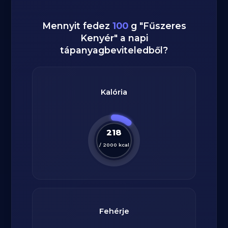
Mennyit fedez
100
g
"
Fűszeres
Kenyér
" a napi
tápanyagbeviteledből?
Kalória
218
/
2000
kcal
Fehérje