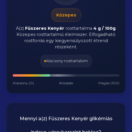
Közepes
A(z)
Fűszeres Kenyér
rosttartalma
4 g / 100g
.
Közepes rosttartalmú élelmiszer. Elfogadható
rostforrás egy kiegyensúlyozott étrend
részeként.
Alacsony rosttartalom
Alacsony (0)
Közepes
Magas (100)
Mennyi a(z)
Fűszeres Kenyér
glikémiás