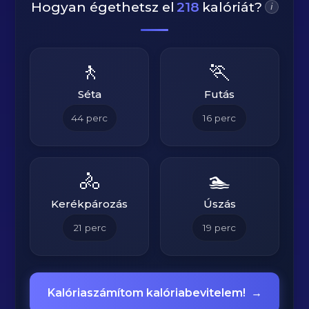
Hogyan égethetsz el
218
kalóriát?
i
🚶
🏃
Séta
Futás
44
perc
16
perc
🚴
🏊
Kerékpározás
Úszás
21
perc
19
perc
Kalóriaszámítom kalóriabevitelem!
→