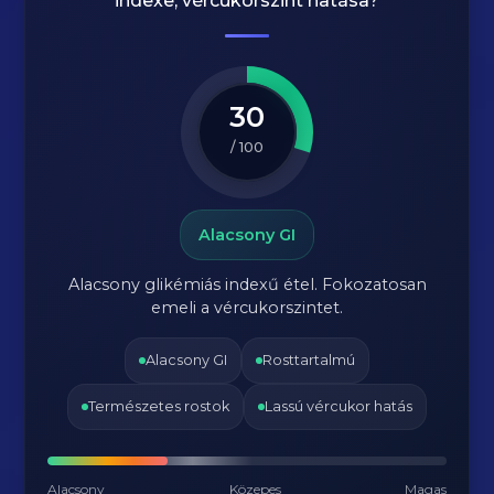
indexe, vércukorszint hatása?
30
/ 100
Alacsony GI
Alacsony glikémiás indexű étel. Fokozatosan
emeli a vércukorszintet.
Alacsony GI
Rosttartalmú
Természetes rostok
Lassú vércukor hatás
Alacsony
Közepes
Magas