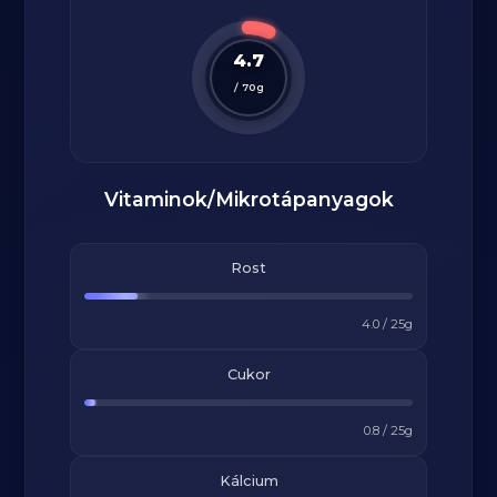
4.7
/
70
g
Vitaminok/Mikrotápanyagok
Rost
4.0
/
25
g
Cukor
0.8
/
25
g
Kálcium