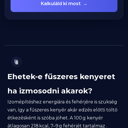
Kalkuláld ki most
→
Ehetek-e fűszeres kenyeret
ha izmosodni akarok?
Izomépítéshez energiára és fehérjére is szükség
van, így a fűszeres kenyér akár edzés előtti töltő
étkezésként is szóba jöhet. A 100 g kenyér
átlagosan 218 kcal, 7–9 g fehérjét tartalmaz .