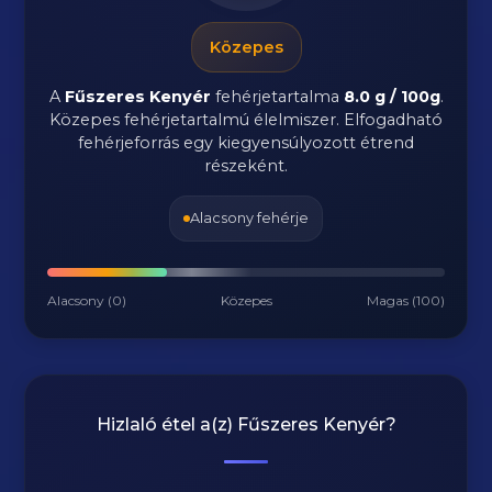
Közepes
A
Fűszeres Kenyér
fehérjetartalma
8.0 g / 100g
.
Közepes fehérjetartalmú élelmiszer. Elfogadható
fehérjeforrás egy kiegyensúlyozott étrend
részeként.
Alacsony fehérje
Alacsony (0)
Közepes
Magas (100)
Hizlaló étel a(z)
Fűszeres Kenyér
?