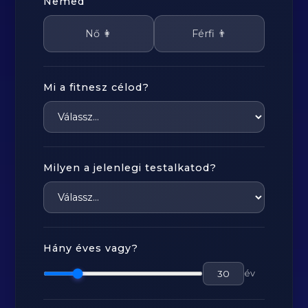
Nemed
Nő 👩
Férfi 👨
Mi a fitnesz célod?
Milyen a jelenlegi testalkatod?
Hány éves vagy?
év