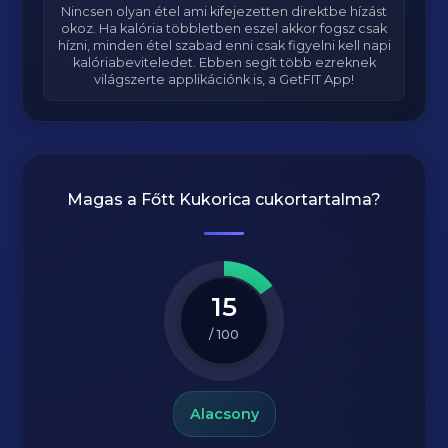
Nincsen olyan étel ami kifejezetten direktbe hízást
okoz. Ha kalória többletben eszel akkor fogsz csak
hízni, minden étel szabad enni csak figyelni kell napi
kalóriabeviteledet. Ebben segít több ezreknek
világszerte applikációnk is, a GetFIT App!
Magas a
Főtt Kukorica
cukortartalma?
15
/ 100
Alacsony