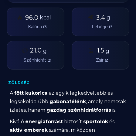
🔥
🥩
96.0
3.4
kcal
g
Kalória
Fehérje
🥔
21.0
🫒
1.5
g
g
Szénhidrát
Zsír
ZÖLDSÉG
A
főtt kukorica
az egyik legkedveltebb és
legsokoldalúbb
gabonafélénk
, amely nemcsak
ízletes, hanem
gazdag szénhidrátforrás
is.
Kiváló
energiaforrást
biztosít
sportolók
és
aktív emberek
számára, miközben