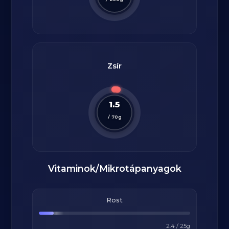
Zsír
1.5
/
70
g
Vitaminok/Mikrotápanyagok
Rost
2.4
/
25
g