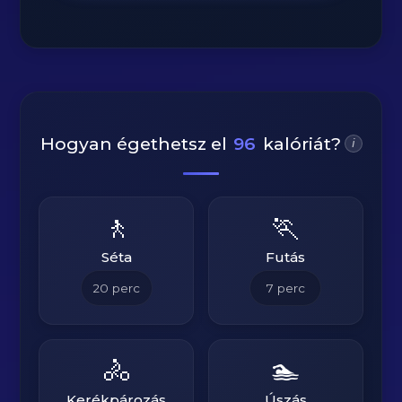
Hogyan égethetsz el
96
kalóriát?
i
🚶
🏃
Séta
Futás
20
perc
7
perc
🚴
🏊
Kerékpározás
Úszás