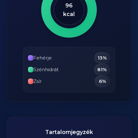
96
kcal
Fehérje
13%
Szénhidrát
81%
Zsír
6%
Tartalomjegyzék