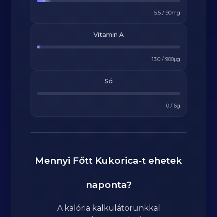
5.5
/
90
mg
Vitamin A
13.0
/
900
μg
Só
0
/
6
g
Mennyi
Főtt Kukorica
-t ehetek
naponta?
A kalória kalkulátorunkkal