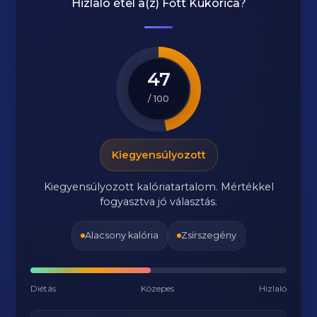
Hizlaló étel a(z)
Főtt Kukorica
?
47
/ 100
Kiegyensúlyozott
Kiegyensúlyozott kalóriatartalom. Mértékkel
fogyasztva jó választás.
Alacsony kalória
Zsírszegény
Diétás
Közepes
Hizlaló