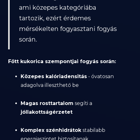
ami közepes kategóriába
tartozik, ezért érdemes
mérsékelten fogyasztani fogyás
során.
Főtt kukorica szempontjai fogyás során:
Közepes kalóriadensitás
- óvatosan
adagolva illeszthető be
Magas rosttartalom
segíti a
jóllakottságérzetet
Komplex szénhidrátok
stabilabb
energiaszintet biztosítanak