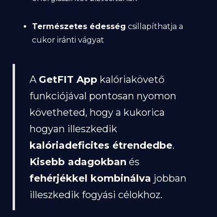
Természetes édesség
csillapíthatja a
cukor iránti vágyat
A
GetFIT App
kalóriakövető
funkciójával pontosan nyomon
követheted, hogy a kukorica
hogyan illeszkedik
kalóriadeficites étrendedbe
.
Kisebb adagokban
és
fehérjékkel kombinálva
jobban
illeszkedik fogyási célokhoz.