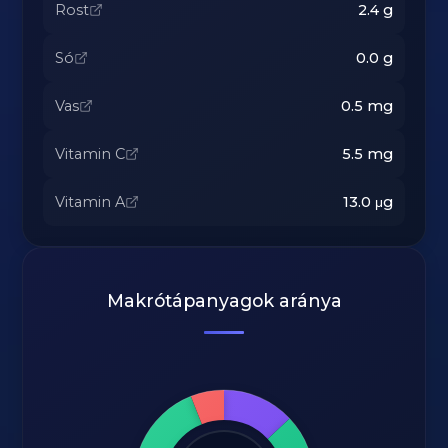
Rost
2.4
g
Só
0.0
g
Vas
0.5
mg
Vitamin C
5.5
mg
Vitamin A
13.0
μg
Makrótápanyagok aránya