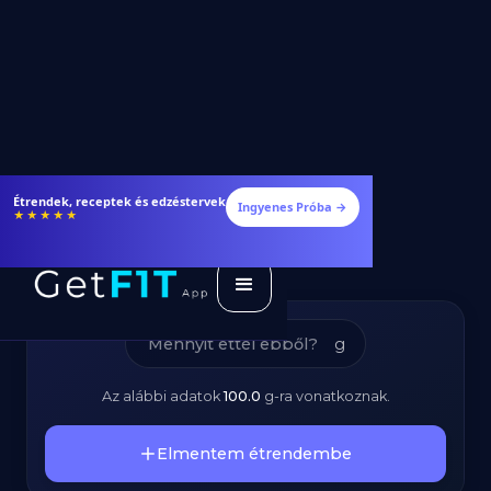
Főtt Kukorica -
Étrendek, receptek és edzéstervek
Ingyenes Próba →
★★★★★
Kalóriatartalom és
Tápanyagok
g
Az alábbi adatok
100.0
g
-ra vonatkoznak.
Elmentem étrendembe