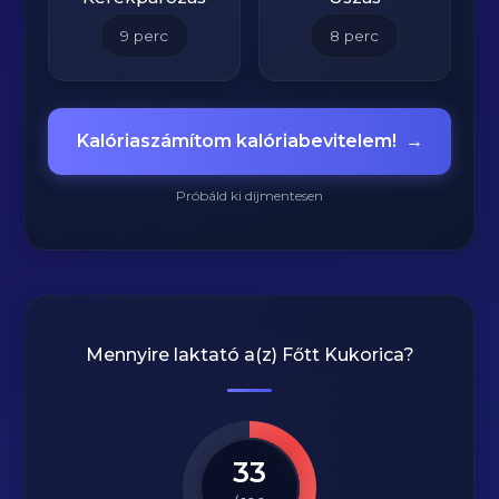
9
perc
8
perc
Kalóriaszámítom kalóriabevitelem!
→
Próbáld ki díjmentesen
Mennyire laktató a(z)
Főtt Kukorica
?
33