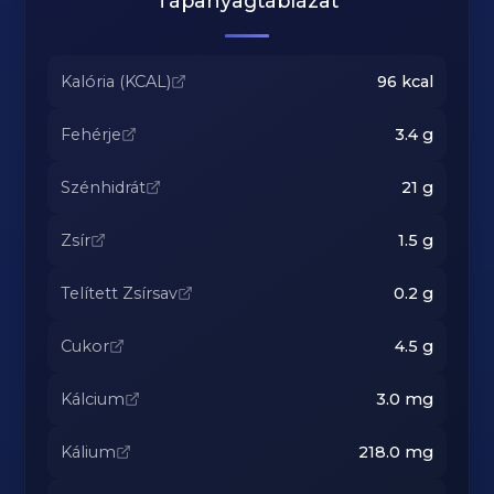
Tápanyagtáblázat
Kalória (KCAL)
96
kcal
Fehérje
3.4
g
Szénhidrát
21
g
Zsír
1.5
g
Telített Zsírsav
0.2
g
Cukor
4.5
g
Kálcium
3.0
mg
Kálium
218.0
mg