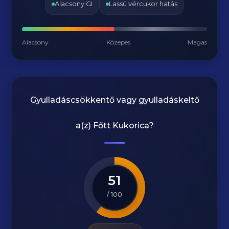
Alacsony GI
Lassú vércukor hatás
Alacsony
Közepes
Magas
Gyulladáscsökkentő vagy gyulladáskeltő
a(z)
Főtt Kukorica
?
51
/ 100