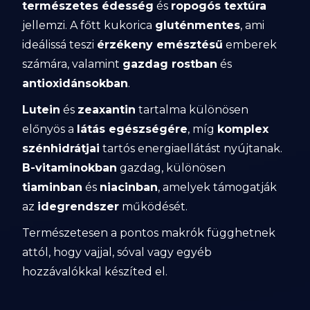
természetes édesség
és
ropogós textúra
jellemzi. A főtt kukorica
gluténmentes
, ami
ideálissá teszi
érzékeny emésztésű
emberek
számára, valamint
gazdag rostban
és
antioxidánsokban
.
Lutein
és
zeaxantin
tartalma különösen
előnyös a
látás egészségére
, míg
komplex
szénhidrátjai
tartós energiaellátást nyújtanak.
B-vitaminokban
gazdag, különösen
tiaminban
és
niacinban
, amelyek támogatják
az
idegrendszer
működését.
Természetesen a pontos makrók függhetnek
attól, hogy vajjal, sóval vagy egyéb
hozzávalókkal készíted el.