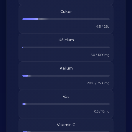
Cukor
4.5
/
25
g
Kálcium
3.0
/
1000
mg
Kálium
218.0
/
3500
mg
Vas
0.5
/
18
mg
Vitamin C