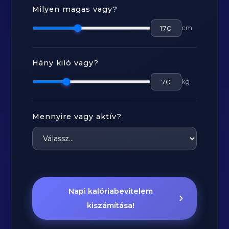
Milyen magas vagy?
cm
Hány kiló vagy?
kg
Mennyire vagy aktív?
Napi kalóriabevitelem
kiszámítása!