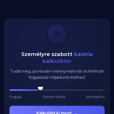
📊
Személyre szabott
kalória
kalkulátor
Tudd meg, pontosan mennyi kalóriát és fehérjét
fogyasszál céljaid eléréséhez!
Fogyás
Szinten tartás
Izomépítés
Kalkuláld ki most
→