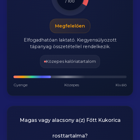
/ 100
Megfelelően
Elfogadhatóan laktató. Kiegyensúlyozott
tápanyag összetétellel rendelkezik.
Közepes kalóriatartalom
Gyenge
Közepes
Kiváló
Magas vagy alacsony a(z) Főtt Kukorica
rosttartalma?