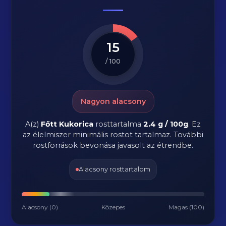
15
/ 100
Nagyon alacsony
A(z)
Főtt Kukorica
rosttartalma
2.4 g / 100g
.
Ez
az élelmiszer minimális rostot tartalmaz. További
rostforrások bevonása javasolt az étrendbe.
Alacsony rosttartalom
Alacsony (0)
Közepes
Magas (100)