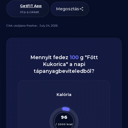
GetFIT App
Megosztás
írta a cikket.
Cikk utoljásra frissítve.:
July 24, 2026
Mennyit fedez
100
g
"
Főtt
Kukorica
" a napi
tápanyagbeviteledből?
Kalória
96
/
2000
kcal