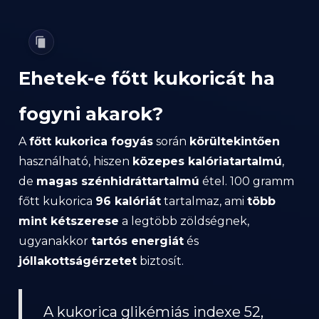
Ehetek-e főtt kukoricát ha
fogyni akarok?
A
főtt kukorica fogyás
során
körültekintően
használható, hiszen
közepes kalóriatartalmú
,
de
magas szénhidráttartalmú
étel. 100 gramm
főtt kukorica
96 kalóriát
tartalmaz, ami
több
mint kétszerese
a legtöbb zöldségnek,
ugyanakkor
tartós energiát
és
jóllakottságérzetet
biztosít.
A kukorica glikémiás indexe 52,