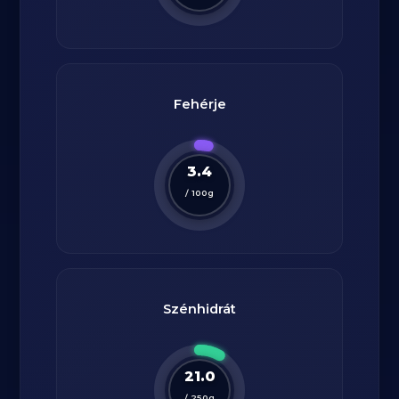
Fehérje
3.4
/
100
g
Szénhidrát
21.0
/
250
g