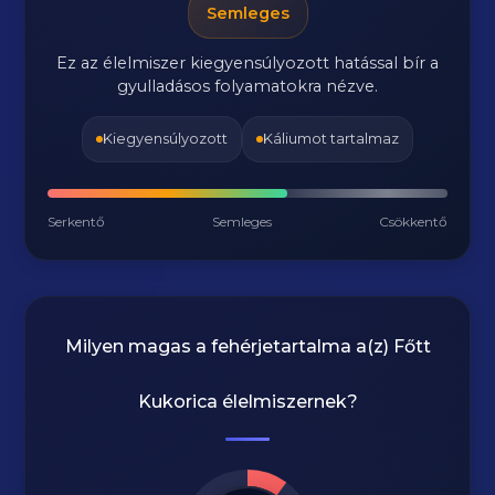
Semleges
Ez az élelmiszer kiegyensúlyozott hatással bír a
gyulladásos folyamatokra nézve.
Kiegyensúlyozott
Káliumot tartalmaz
Serkentő
Semleges
Csökkentő
Milyen magas a fehérjetartalma a(z)
Főtt
Kukorica
élelmiszernek?