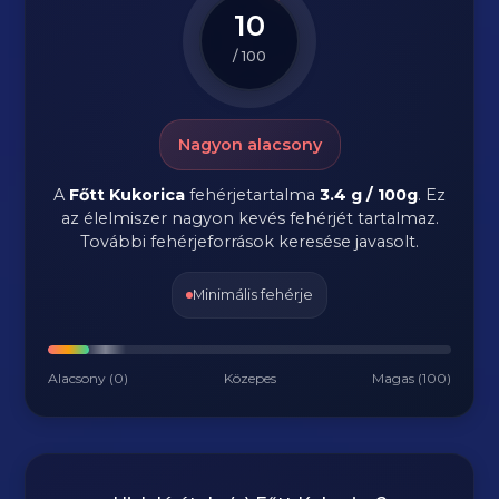
10
/ 100
Nagyon alacsony
A
Főtt Kukorica
fehérjetartalma
3.4 g / 100g
. Ez
az élelmiszer nagyon kevés fehérjét tartalmaz.
További fehérjeforrások keresése javasolt.
Minimális fehérje
Alacsony (0)
Közepes
Magas (100)