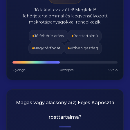
Jó laktat ez az étel! Megfelelő
fehérjetartalommal és kiegyensúlyozott
makrotápanyagokkal rendelkezik.
Jó fehérje arány
Rosttartalmú
Nagy térfogat
Vízben gazdag
Gyenge
Közepes
Kiváló
Magas vagy alacsony a(z) Fejes Káposzta
rosttartalma?