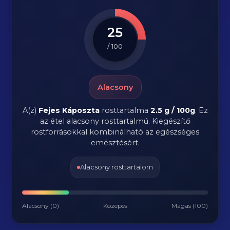
25
/ 100
Alacsony
A(z)
Fejes Káposzta
rosttartalma
2.5 g / 100g
.
Ez
az étel alacsony rosttartalmú. Kiegészítő
rostforrásokkal kombinálható az egészséges
emésztésért.
Alacsony rosttartalom
Alacsony (0)
Közepes
Magas (100)