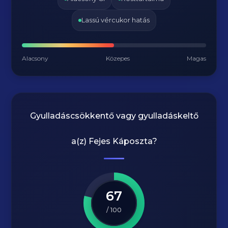
Lassú vércukor hatás
Alacsony
Közepes
Magas
Gyulladáscsökkentő vagy gyulladáskeltő
a(z)
Fejes Káposzta
?
67
/ 100