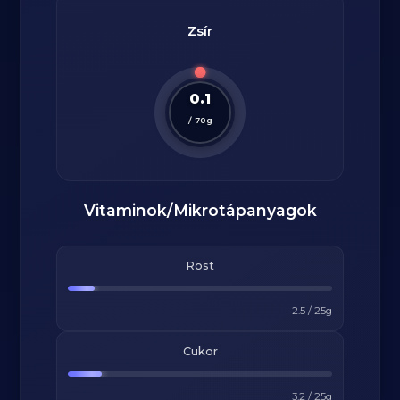
Zsír
0.1
/
70
g
Vitaminok/Mikrotápanyagok
Rost
2.5
/
25
g
Cukor
3.2
/
25
g