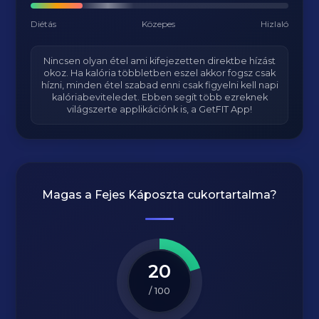
Diétás
Közepes
Hizlaló
Nincsen olyan étel ami kifejezetten direktbe hízást
okoz. Ha kalória többletben eszel akkor fogsz csak
hízni, minden étel szabad enni csak figyelni kell napi
kalóriabeviteledet. Ebben segít több ezreknek
világszerte applikációnk is, a GetFIT App!
Magas a
Fejes Káposzta
cukortartalma?
20
/ 100