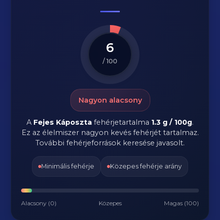
6
/ 100
Nagyon alacsony
A
Fejes Káposzta
fehérjetartalma
1.3 g / 100g
.
Ez az élelmiszer nagyon kevés fehérjét tartalmaz.
További fehérjeforrások keresése javasolt.
Minimális fehérje
Közepes fehérje arány
Alacsony (0)
Közepes
Magas (100)