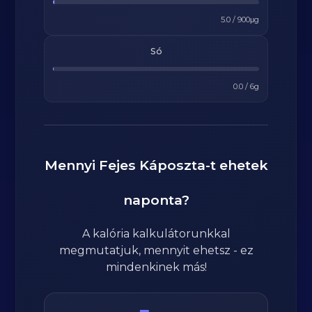
5.0
/
900
μg
Só
0.0
/
6
g
Mennyi
Fejes Káposzta
-t ehetek
naponta?
A kalória kalkulátorunkkal
megmutatjuk, mennyit ehetsz - ez
mindenkinek más!