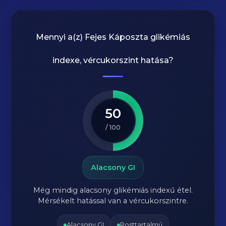
Mennyi a(z)
Fejes Káposzta
glikémiás
indexe, vércukorszint hatása?
50
/ 100
Alacsony GI
Még mindig alacsony glikémiás indexű étel.
Mérsékelt hatással van a vércukorszintre.
Alacsony GI
Rosttartalmú