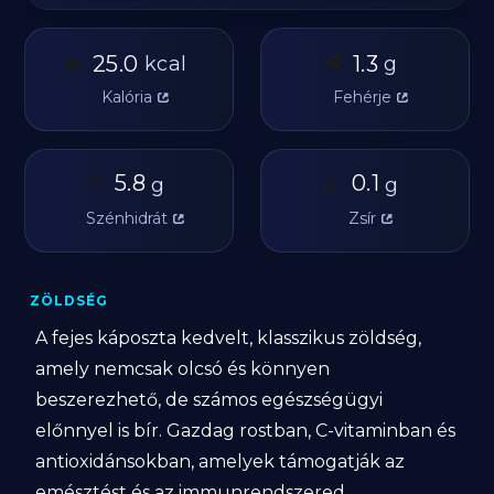
🔥
🥩
25.0
1.3
kcal
g
Kalória
Fehérje
🥔
5.8
🫒
0.1
g
g
Szénhidrát
Zsír
ZÖLDSÉG
A fejes káposzta kedvelt, klasszikus zöldség,
amely nemcsak olcsó és könnyen
beszerezhető, de számos egészségügyi
előnnyel is bír. Gazdag rostban, C-vitaminban és
antioxidánsokban, amelyek támogatják az
emésztést és az immunrendszered.