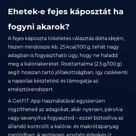
Ehetek-e fejes káposztát ha
fogyni akarok?
A fejes káposzta tökéletes választás diéta idején,
hiszen mindössze kb. 25 kcal/100 g, tehát nagy
adagban is fogyasztható úgy, hogy ne haladd
meg a kalóriakeretet. Rosttartalma (2.5 g/100 g)
segít hosszan tartó jóllakottságban, így csökkenti
a nassolási késztetést és támogatja az
emésztőrendszert.
A GetFIT App használatával egyszerűen
rögzítheted az adagokat, akár nyersen, párolva
vagy savanyítva fogyasztod – ezzel biztosítva az
állandó kontrollt a kalória- és makrótápanyag
naplódban. A semleges, enyhén édeskés íz