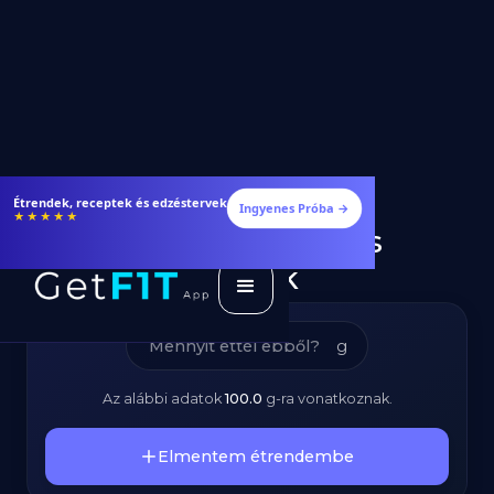
Fejes Káposzta -
Étrendek, receptek és edzéstervek
Ingyenes Próba →
★★★★★
Kalóriatartalom és
Tápanyagok
g
Az alábbi adatok
100.0
g
-ra vonatkoznak.
Elmentem étrendembe