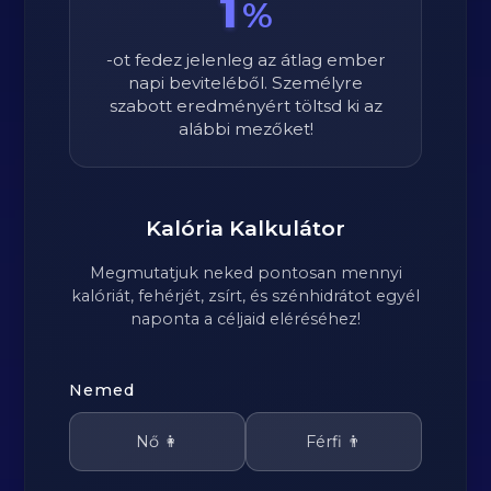
1
%
-ot fedez jelenleg az átlag ember
napi beviteléből. Személyre
szabott eredményért töltsd ki az
alábbi mezőket!
Kalória Kalkulátor
Megmutatjuk neked pontosan mennyi
kalóriát, fehérjét, zsírt, és szénhidrátot egyél
naponta a céljaid eléréséhez!
Nemed
Nő 👩
Férfi 👨