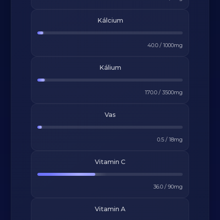
Kálcium
40.0
/
1000
mg
Kálium
170.0
/
3500
mg
Vas
0.5
/
18
mg
Vitamin C
36.0
/
90
mg
Vitamin A