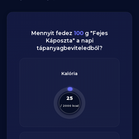
Mennyit fedez
100
g
"
Fejes
Káposzta
" a napi
tápanyagbeviteledből?
Kalória
25
/
2000
kcal