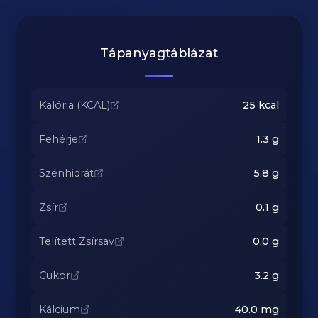
Tápanyagtáblázat
Kalória (KCAL)
25
kcal
Fehérje
1.3
g
Szénhidrát
5.8
g
Zsír
0.1
g
Telített Zsírsav
0.0
g
Cukor
3.2
g
Kálcium
40.0
mg