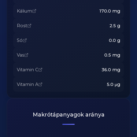
Kálium
170.0
mg
Rost
2.5
g
Só
0.0
g
Vas
0.5
mg
Vitamin C
36.0
mg
Vitamin A
5.0
μg
Makrótápanyagok aránya