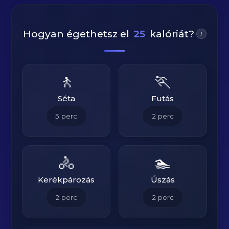
Hogyan égethetsz el
25
kalóriát?
i
🚶
🏃
Séta
Futás
5
perc
2
perc
🚴
🏊
Kerékpározás
Úszás
2
perc
2
perc