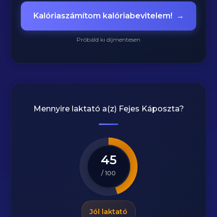
Kalóriaszámítom kalóriabevitelem!
→
Próbáld ki díjmentesen
Mennyire laktató a(z)
Fejes Káposzta
?
45
/ 100
Jól laktató