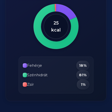
25
kcal
Fehérje
18%
Szénhidrát
81%
Zsír
1%