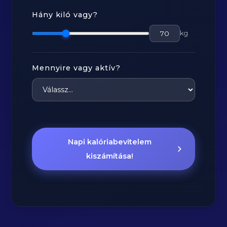
Hány kiló vagy?
kg
Mennyire vagy aktív?
Napi kalóriabevitelem
kiszámítása!