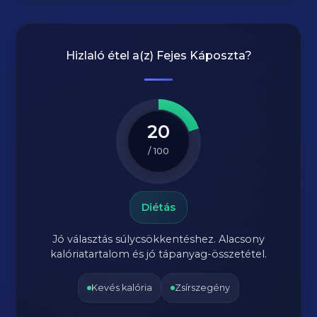
Hizlaló étel a(z)
Fejes Káposzta
?
20
/ 100
Diétás
Jó választás súlycsökkentéshez. Alacsony
kalóriatartalom és jó tápanyag-összetétel.
Kevés kalória
Zsírszegény