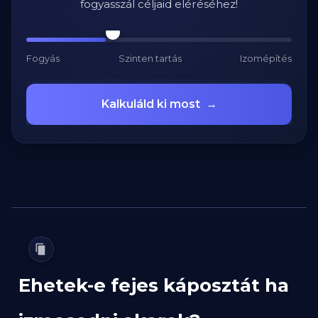
fogyasszál céljaid eléréséhez!
Fogyás
Szinten tartás
Izomépítés
Kalkuláld ki most
→
Ehetek-e fejes káposztát ha