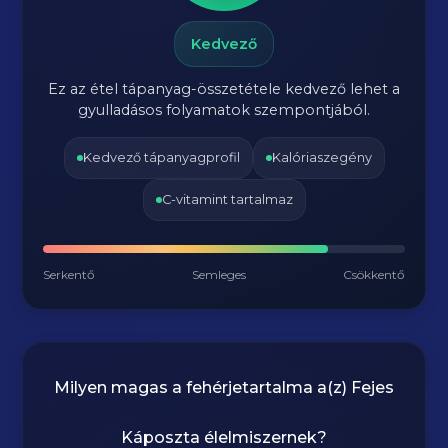
Kedvező
Ez az étel tápanyag-összetétele kedvező lehet a
gyulladásos folyamatok szempontjából.
Kedvező tápanyagprofil
Kalóriaszegény
C-vitamint tartalmaz
Serkentő
Semleges
Csökkentő
Milyen magas a fehérjetartalma a(z)
Fejes
Káposzta
élelmiszernek?