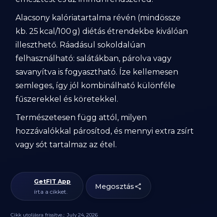
Alacsony kalóriatartalma révén (mindössze
kb. 25 kcal/100 g) diétás étrendekbe kiválóan
illeszthető. Ráadásul sokoldalúan
felhasználható: salátákban, párolva vagy
savanyítva is fogyasztható. Íze kellemesen
semleges, így jól kombinálható különféle
fűszerekkel és köretekkel.
Természetesen függ attól, milyen
hozzávalókkal párosítod, és mennyi extra zsírt
vagy sót tartalmaz az étel.
GetFIT App
Megosztás
írta a cikket.
Cikk utoljásra frissítve.:
July 24, 2026