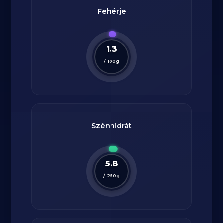
Fehérje
1.3
/
100
g
Szénhidrát
5.8
/
250
g