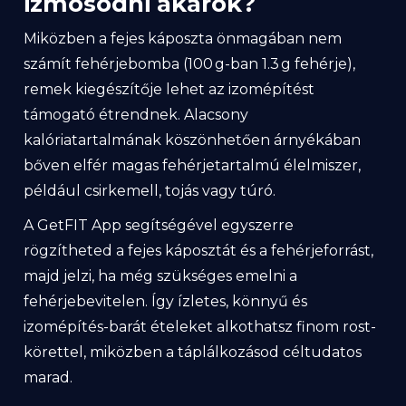
izmosodni akarok?
Miközben a fejes káposzta önmagában nem
számít fehérjebomba (100 g-ban 1.3 g fehérje),
remek kiegészítője lehet az izomépítést
támogató étrendnek. Alacsony
kalóriatartalmának köszönhetően árnyékában
bőven elfér magas fehérjetartalmú élelmiszer,
például csirkemell, tojás vagy túró.
A GetFIT App segítségével egyszerre
rögzítheted a fejes káposztát és a fehérjeforrást,
majd jelzi, ha még szükséges emelni a
fehérjebevitelen. Így ízletes, könnyű és
izomépítés-barát ételeket alkothatsz finom rost-
körettel, miközben a táplálkozásod céltudatos
marad.