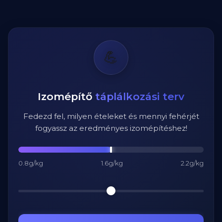
💪
Izomépítő
táplálkozási terv
Fedezd fel, milyen ételeket és mennyi fehérjét
fogyassz az eredményes izomépítéshez!
0.8g/kg
1.6g/kg
2.2g/kg