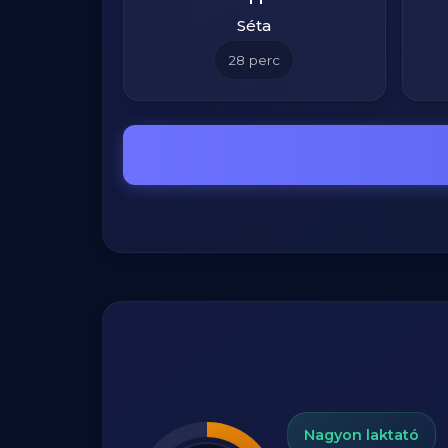
Séta
28
perc
Nagyon laktató