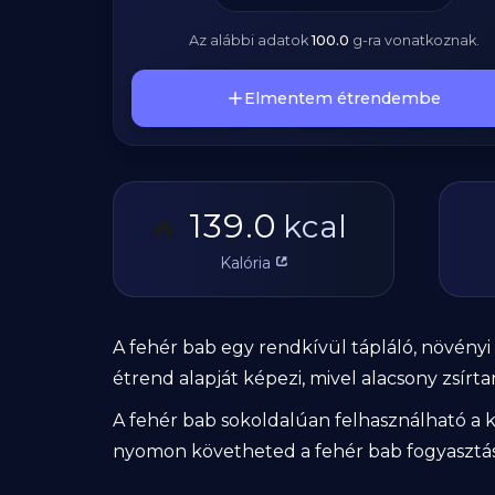
Az alábbi adatok
100.0
g
-ra vonatkoznak.
Elmentem étrendembe
139.0
🔥
kcal
Kalória
A fehér bab egy rendkívül tápláló, növényi
étrend alapját képezi, mivel alacsony zsírt
A fehér bab sokoldalúan felhasználható a 
nyomon követheted a fehér bab fogyasztásá