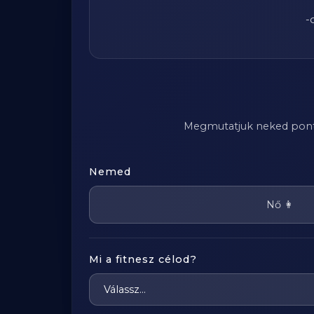
-
Megmutatjuk neked pontosa
Nemed
Nő 👩
Mi a fitnesz célod?