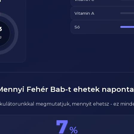
r
Vitamin A
Só
3
g
Mennyi
Fehér Bab
-t ehetek naponta
alkulátorunkkal megmutatjuk, mennyit ehetsz - ez mind
7
%