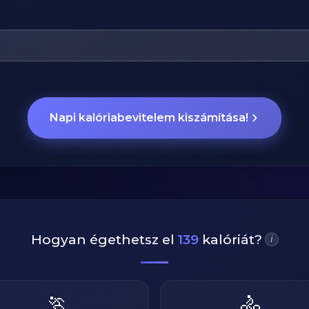
Napi kalóriabevitelem kiszámítása!
Hogyan égethetsz el
139
kalóriát?
i
🏃
🚴