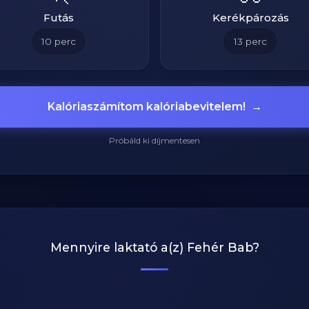
Futás
Kerékpározás
10
perc
13
perc
Kalóriaszámítom kalóriabevitelem!
→
Próbáld ki díjmentesen
Mennyire laktató a(z)
Fehér Bab
?