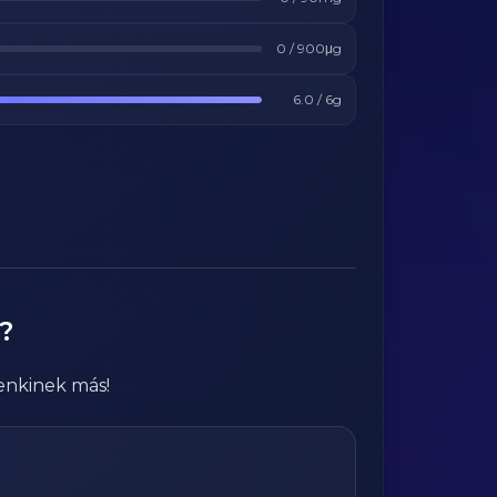
0
/
900
μg
6.0
/
6
g
?
enkinek más!