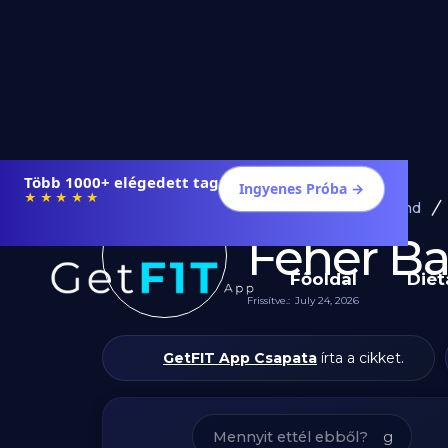
Étrendek, receptek és edzéstervek
Ingyenes Próba →
★★★★★
Diéta és Étrend
Fehér Ba
Főoldal
Diét
Frissítve.:
July 24, 2026
GetFIT App Csapata
írta a cikket.
g