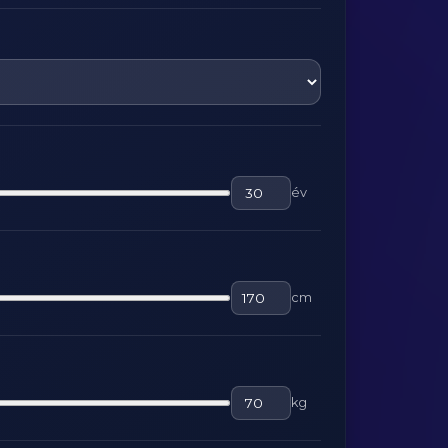
év
cm
kg