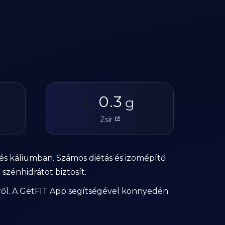
0.3
🫒
g
Zsír
 és káliumban. Számos diétás és izomépítő
szénhidrátot biztosít.
kről. A GetFIT App segítségével könnyedén