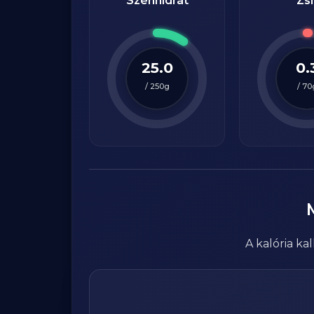
Szénhidrát
Zsí
25.0
0.
/
250
g
/
70
A kalória k