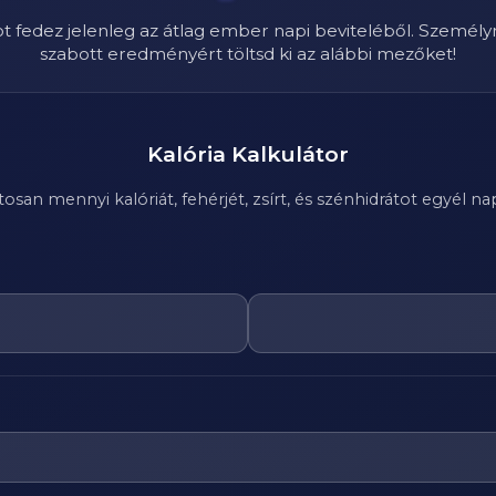
ot fedez jelenleg az átlag ember napi beviteléből. Személy
szabott eredményért töltsd ki az alábbi mezőket!
Kalória Kalkulátor
n mennyi kalóriát, fehérjét, zsírt, és szénhidrátot egyél nap