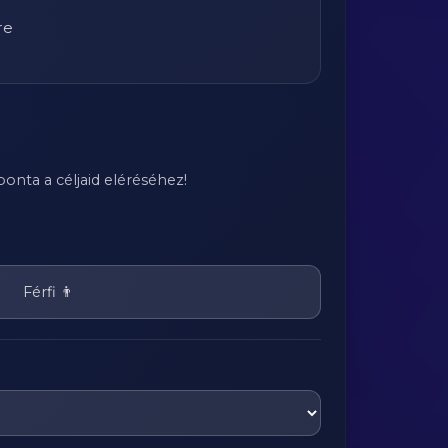
re
onta a céljaid eléréséhez!
Férfi 👨