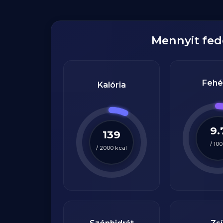
Mennyit fe
Fehé
Kalória
9.
139
/
100
/
2000
kcal