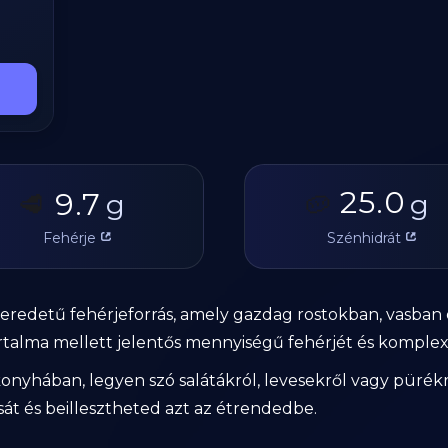
25.0
9.7
🥩
g
🥔
g
Fehérje
Szénhidrát
 eredetű fehérjeforrás, amely gazdag rostokban, vasban
artalma mellett jelentős mennyiségű fehérjét és komplex 
konyhában, legyen szó salátákról, levesekről vagy püré
t és beillesztheted azt az étrendedbe.