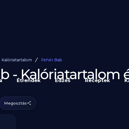
Kalóriatartalom
Fehér Bab
b - Kalóriatartalom
a
Étrendek
Edzés
Receptek
K
Megosztás