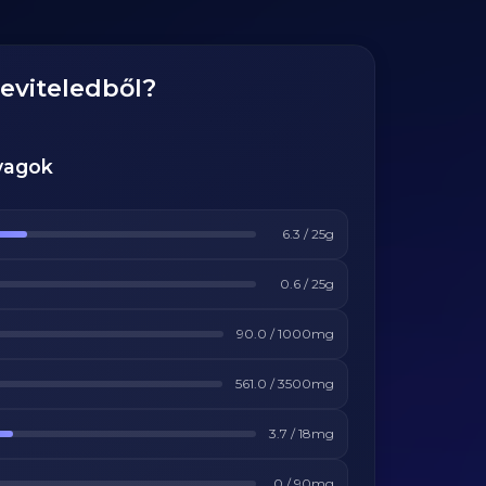
eviteledből?
yagok
6.3
/
25
g
0.6
/
25
g
90.0
/
1000
mg
561.0
/
3500
mg
3.7
/
18
mg
0
/
90
mg