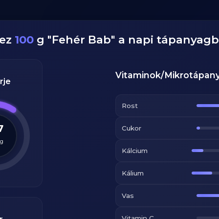
dez
100
g
"
Fehér Bab
" a napi tápanyagb
Vitaminok/Mikrotápan
rje
Rost
7
Cukor
g
Kálcium
Kálium
Vas
Vitamin C