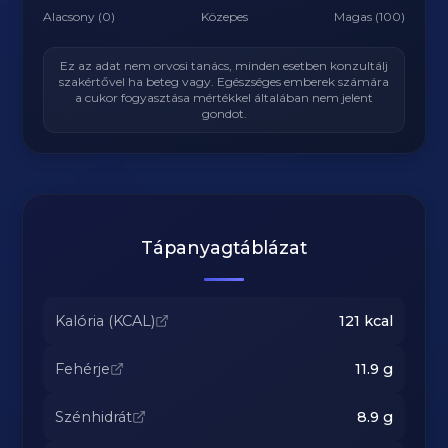
Alacsony (0)
Közepes
Magas (100)
Ez az adat nem orvosi tanács, minden esetben konzultálj
szakértővel ha beteg vagy. Egészséges emberek számára
a cukor fogyasztása mértékkel általában nem jelent
gondot.
Tápanyagtáblázat
Kalória (KCAL)
121
kcal
Fehérje
11.9
g
Szénhidrát
8.9
g