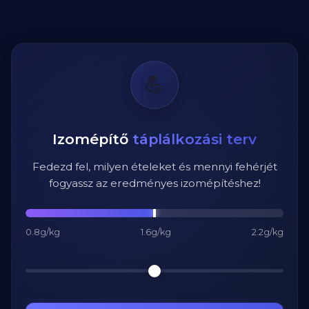
💪
Izomépítő
táplálkozási terv
Fedezd fel, milyen ételeket és mennyi fehérjét
fogyassz az eredményes izomépítéshez!
0.8g/kg
1.6g/kg
2.2g/kg