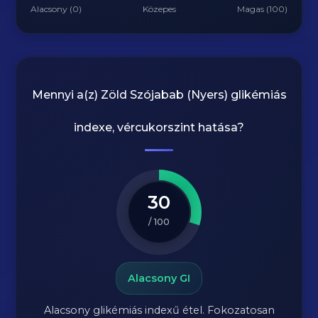
Alacsony (0)
Közepes
Magas (100)
Mennyi a(z)
Zöld Szójabab (Nyers)
glikémiás
indexe, vércukorszint hatása?
30
/ 100
Alacsony GI
Alacsony glikémiás indexű étel. Fokozatosan