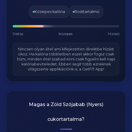
Közepes kalória
Rosttartalmú
Diétás
Közepes
Hizlaló
Nincsen olyan étel ami kifejezetten direktbe hízást
okoz. Ha kalória többletben eszel akkor fogsz csak
hízni, minden étel szabad enni csak figyelni kell napi
kalóriabeviteledet. Ebben segít több ezreknek
világszerte applikációnk is, a GetFIT App!
Magas a
Zöld Szójabab (Nyers)
cukortartalma?