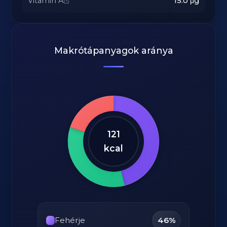
Vitamin A
15.0
μg
Makrótápanyagok aránya
121
kcal
Fehérje
46%