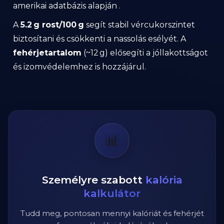
amerikai adatbázis alapján .
A
5.2 g rost/100 g
segít stabil vércukorszintet
biztosítani és csökkenti a nassolás esélyét. A
fehérjetartalom
(~12 g) elősegíti a jóllakottságot
és izomvédelemhez is hozzájárul.
📊
Személyre szabott
kalória
kalkulátor
Tudd meg, pontosan mennyi kalóriát és fehérjét