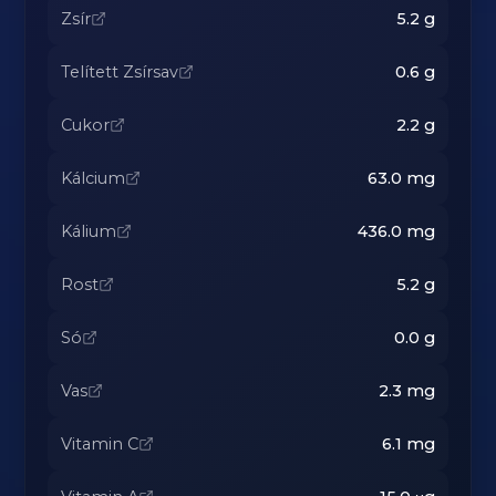
Zsír
5.2
g
Telített Zsírsav
0.6
g
Cukor
2.2
g
Kálcium
63.0
mg
Kálium
436.0
mg
Rost
5.2
g
Só
0.0
g
Vas
2.3
mg
Vitamin C
6.1
mg