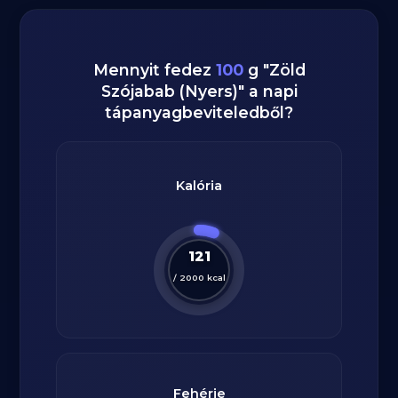
Mennyit fedez
100
g
"
Zöld
Szójabab (Nyers)
" a napi
tápanyagbeviteledből?
Kalória
121
/
2000
kcal
Fehérje