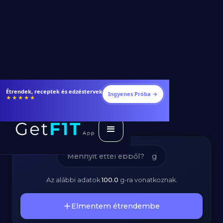
Zöld Szójabab –
Fogyj és izmosodj hatékonyabban
Ingyenes Próba →
★★★★★
Kalóriatartalom és
Tápanyagok
g
Az alábbi adatok
100.0
g
-ra vonatkoznak.
Elmentem étrendembe