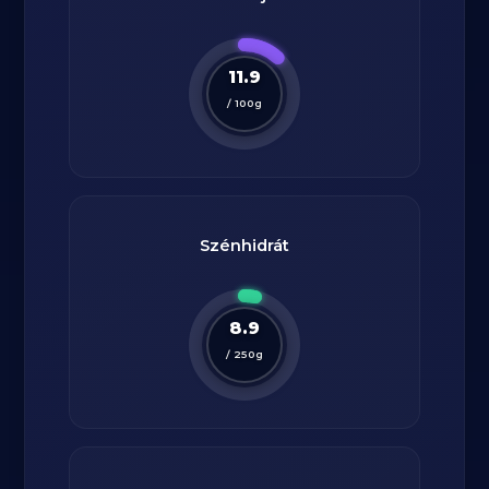
11.9
/
100
g
Szénhidrát
8.9
/
250
g