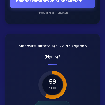
Kalóriaszámítom kalóriabevitelem!
→
Próbáld ki díjmentesen
Mennyire laktató a(z)
Zöld Szójabab
(Nyers)
?
59
/ 100