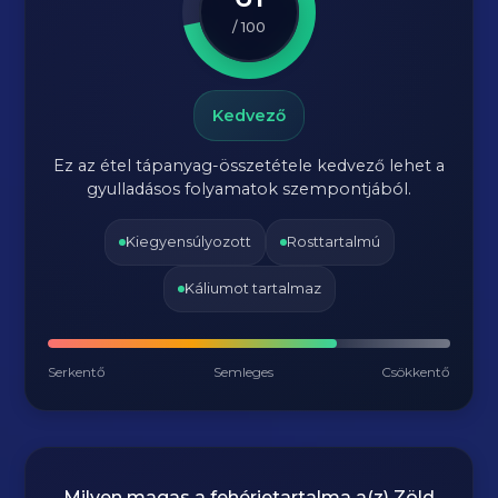
/ 100
Kedvező
Ez az étel tápanyag-összetétele kedvező lehet a
gyulladásos folyamatok szempontjából.
Kiegyensúlyozott
Rosttartalmú
Káliumot tartalmaz
Serkentő
Semleges
Csökkentő
Milyen magas a fehérjetartalma a(z)
Zöld