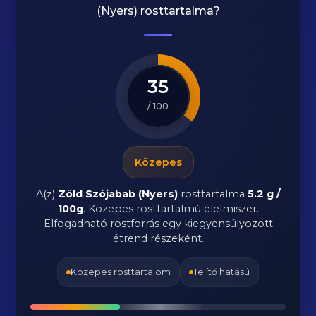
(Nyers) rosttartalma?
35
/ 100
Közepes
A(z)
Zöld Szójabab (Nyers)
rosttartalma
5.2 g /
100g
.
Közepes rosttartalmú élelmiszer.
Elfogadható rostforrás egy kiegyensúlyozott
étrend részeként.
Közepes rosttartalom
Telítő hatású