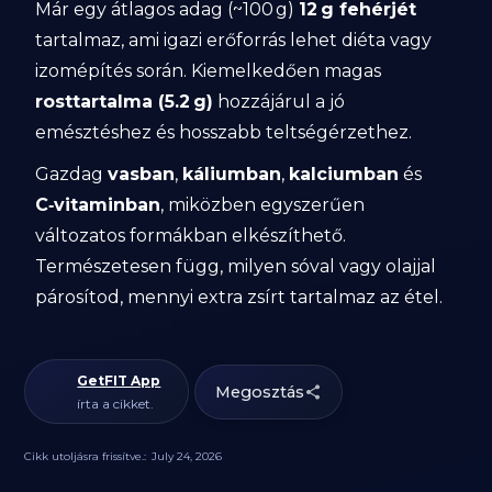
Már egy átlagos adag (~100 g)
12 g fehérjét
tartalmaz, ami igazi erőforrás lehet diéta vagy
izomépítés során. Kiemelkedően magas
rosttartalma (5.2 g)
hozzájárul a jó
emésztéshez és hosszabb teltségérzethez.
Gazdag
vasban
,
káliumban
,
kalciumban
és
C‑vitaminban
, miközben egyszerűen
változatos formákban elkészíthető.
Természetesen függ, milyen sóval vagy olajjal
párosítod, mennyi extra zsírt tartalmaz az étel.
GetFIT App
Megosztás
írta a cikket.
Cikk utoljásra frissítve.:
July 24, 2026