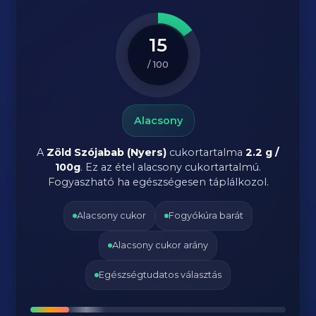
15
/ 100
Alacsony
A
Zöld Szójabab (Nyers)
cukortartalma
2.2 g /
100g
. Ez az étel alacsony cukortartalmú.
Fogyaszható ha egészségesen táplálkozol.
Alacsony cukor
Fogyókúra barát
Alacsony cukor arány
Egészségtudatos választás