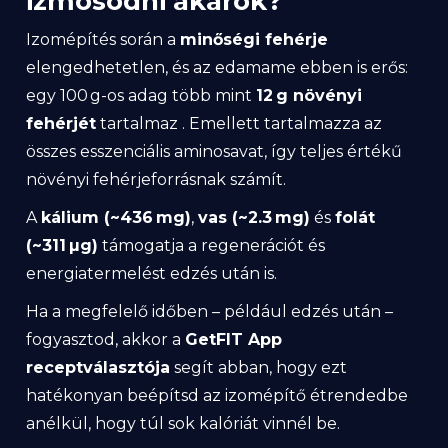
izmosodni akarok?
Izomépítés során a
minőségi fehérje
elengedhetetlen, és az edamame ebben is erős:
egy 100 g-os adag több mint
12 g növényi
fehérjét
tartalmaz . Emellett tartalmazza az
összes esszenciális aminosavat, így teljes értékű
növényi fehérjeforrásnak számít.
A
kálium (~436 mg)
,
vas (~2.3 mg)
és
folát
(~311 µg)
támogatja a regenerációt és
energiatermelést edzés után is.
Ha a megfelelő időben – például edzés után –
fogyasztod, akkor a
GetFIT App
receptválasztója
segít abban, hogy ezt
hatékonyan beépítsd az izomépítő étrendedbe
anélkül, hogy túl sok kalóriát vinnél be.