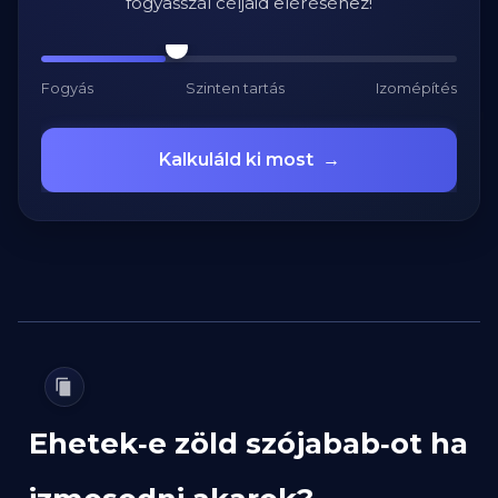
fogyasszál céljaid eléréséhez!
Fogyás
Szinten tartás
Izomépítés
Kalkuláld ki most
→
Ehetek‑e zöld szójabab‑ot ha