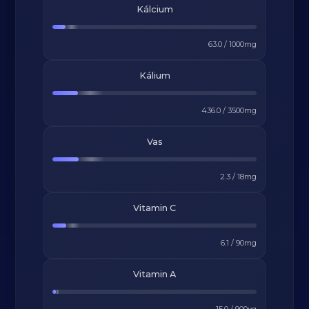
Kálcium
63.0
/
1000
mg
Kálium
436.0
/
3500
mg
Vas
2.3
/
18
mg
Vitamin C
6.1
/
90
mg
Vitamin A