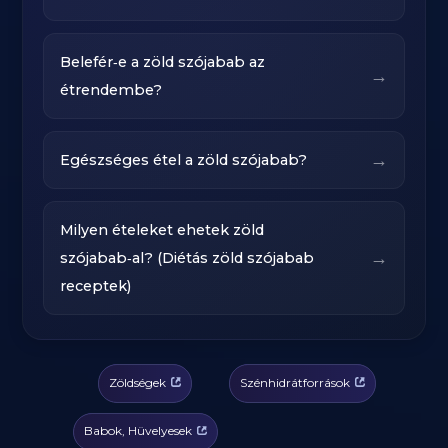
Belefér‑e a zöld szójabab az
→
étrendembe?
→
Egészséges étel a zöld szójabab?
Milyen ételeket ehetek zöld
→
szójabab‑al? (Diétás zöld szójabab
receptek)
Zöldségek
Szénhidrátforrások
Babok, Hüvelyesek