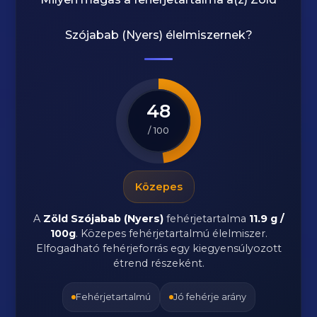
Szójabab (Nyers)
élelmiszernek?
48
/ 100
Közepes
A
Zöld Szójabab (Nyers)
fehérjetartalma
11.9 g /
100g
. Közepes fehérjetartalmú élelmiszer.
Elfogadható fehérjeforrás egy kiegyensúlyozott
étrend részeként.
Fehérjetartalmú
Jó fehérje arány