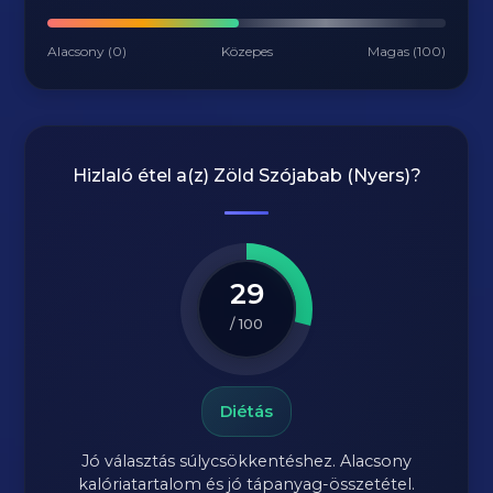
Alacsony (0)
Közepes
Magas (100)
Hizlaló étel a(z)
Zöld Szójabab (Nyers)
?
29
/ 100
Diétás
Jó választás súlycsökkentéshez. Alacsony
kalóriatartalom és jó tápanyag-összetétel.