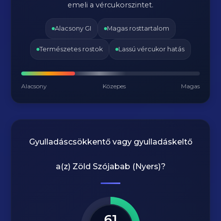
emeli a vércukorszintet.
Alacsony GI
Magas rosttartalom
Természetes rostok
Lassú vércukor hatás
Alacsony
Közepes
Magas
Gyulladáscsökkentő vagy gyulladáskeltő
a(z)
Zöld Szójabab (Nyers)
?
61