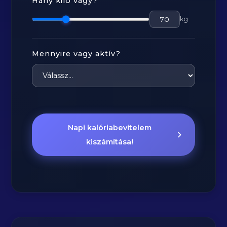
Hány kiló vagy?
kg
Mennyire vagy aktív?
Napi kalóriabevitelem
kiszámítása!