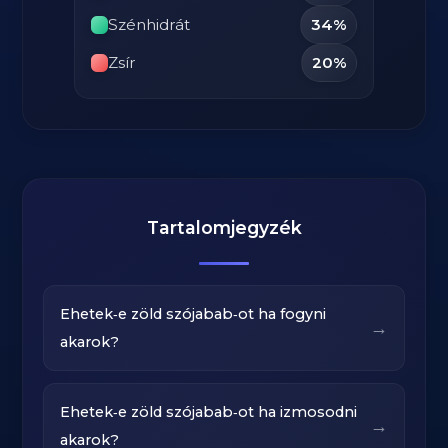
Szénhidrát
34%
Zsír
20%
Tartalomjegyzék
Ehetek‑e zöld szójabab‑ot ha fogyni
→
akarok?
Ehetek‑e zöld szójabab‑ot ha izmosodni
→
akarok?