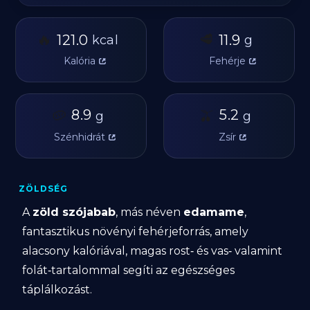
🔥
🥩
121.0
11.9
kcal
g
Kalória
Fehérje
🥔
8.9
🫒
5.2
g
g
Szénhidrát
Zsír
ZÖLDSÉG
A
zöld szójabab
, más néven
edamame
,
fantasztikus növényi fehérjeforrás, amely
alacsony kalóriával, magas rost‑ és vas‑ valamint
folát‑tartalommal segíti az egészséges
táplálkozást.