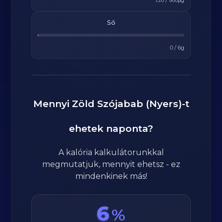
15.0
/
900
μg
Só
0
/
6
g
Mennyi
Zöld Szójabab (Nyers)
-t
ehetek naponta?
A kalória kalkulátorunkkal
megmutatjuk, mennyit ehetsz - ez
mindenkinek más!
6
%