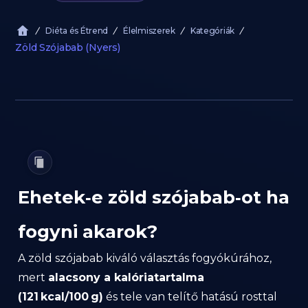
Diéta és Étrend
Élelmiszerek
Kategóriák
Zöld Szójabab (Nyers)
Ehetek‑e zöld szójabab‑ot ha
fogyni akarok?
A zöld szójabab kiváló választás fogyókúrához,
mert
alacsony a kalóriatartalma
(121 kcal/100 g)
és tele van telítő hatású rosttal