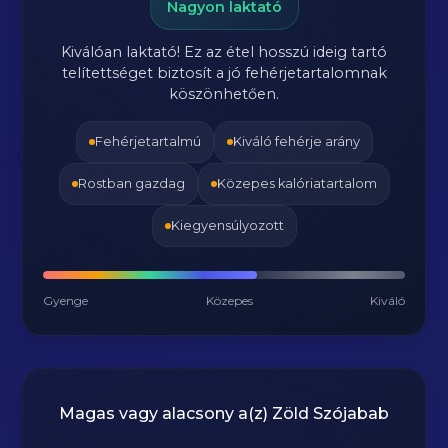
Nagyon laktató
Kiválóan laktató! Ez az étel hosszú ideig tartó
telítettséget biztosít a jó fehérjetartalomnak
köszönhetően.
Fehérjetartalmú
Kiváló fehérje arány
Rostban gazdag
Közepes kalóriatartalom
Kiegyensúlyozott
Gyenge
Közepes
Kiváló
Magas vagy alacsony a(z) Zöld Szójabab