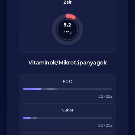
Zsír
5.2
/
70
g
Vitaminok/Mikrotápanyagok
Rost
5.2
/
25
g
Cukor
2.2
/
25
g