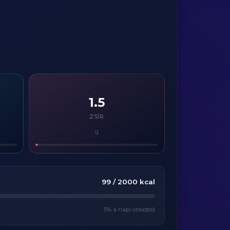
🧈
1.5
ZSÍR
g
99
/
2000
kcal
5
% a napi célodból