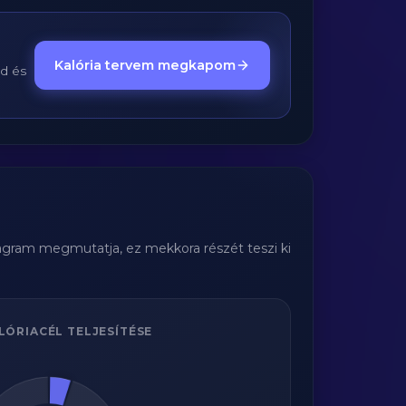
Kalória tervem megkapom
ed és
iagram megmutatja, ez mekkora részét teszi ki
LÓRIACÉL TELJESÍTÉSE