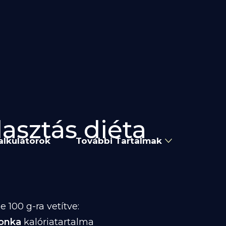
lasztás diéta
alkulátorok
További Tartalmak
 100 g-ra vetítve:
Sonka
kalóriatartalma