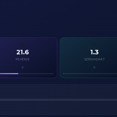
💪
⚡
21.6
1.3
FEHÉRJE
SZÉNHIDRÁT
g
g