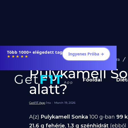
Több 1000+ elégedett tag
Ingyenes Próba →
★★★★★
Diéta és Étrend
Ételek Fogyásra
Pulykamell Son
Főoldal
Diét
alatt?
GetFIT App
Írta -
March 19, 2026
A(z)
Pulykamell Sonka
100 g-ban
99 k
21.6 g fehérje
,
1.3 g szénhidrát
(ebből