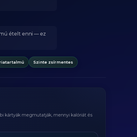
lmú ételt enni — ez
riatartalmú
Szinte zsírmentes
bbi kártyák megmutatják, mennyi kalóriát és