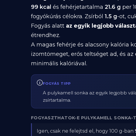
99 kcal
és fehérjetartalma
21.6 g
per 1
fogyókúrás célokra. Zsírból
1.5 g
-ot, c
Fogyás alatt
az egyik legjobb választ
étrendhez.
A magas fehérje és alacsony kalória ko
izomtömeget, erős teltséget ad, és az
minimális kalóriával.
FOGYÁS TIPP
A pulykamell sonka az egyik legjobb vála
zsírtartalma.
FOGYASZTHATOK-E PULYKAMELL SONKA-T
Igen, csak ne felejtsd el, hogy 100 g-ban