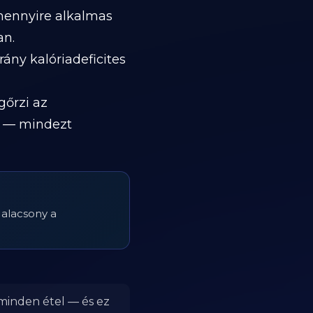
mennyire alkalmas
an.
rány kalóriadeficites
gőrzi az
s) — mindezt
 alacsony a
 minden étel — és ez