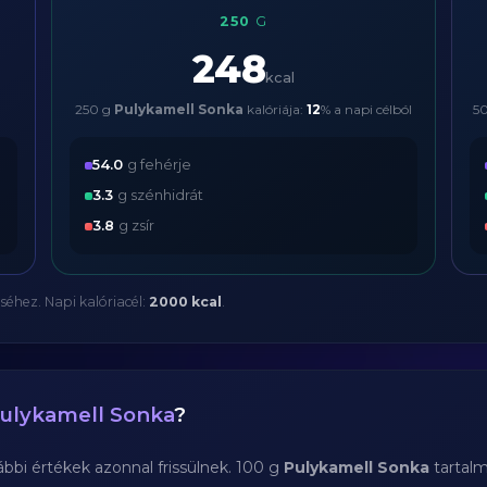
250
G
248
kcal
250 g
Pulykamell Sonka
kalóriája:
12
% a napi célból
5
54.0
g fehérje
3.3
g szénhidrát
3.8
g zsír
séhez. Napi kalóriacél:
2000 kcal
.
ulykamell Sonka
?
bi értékek azonnal frissülnek. 100 g
Pulykamell Sonka
tartal