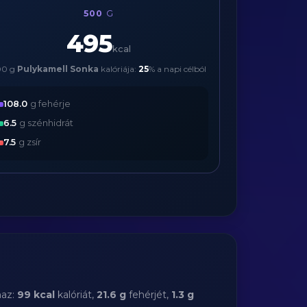
500
G
495
kcal
00 g
Pulykamell Sonka
kalóriája:
25
% a napi célból
108.0
g fehérje
6.5
g szénhidrát
7.5
g zsír
maz:
99 kcal
kalóriát,
21.6 g
fehérjét,
1.3 g