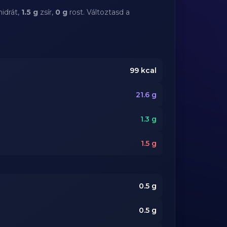
idrát,
1.5 g
zsír,
0 g
rost. Változtasd a
99
kcal
21.6
g
1.3
g
1.5
g
0.5
g
0.5
g