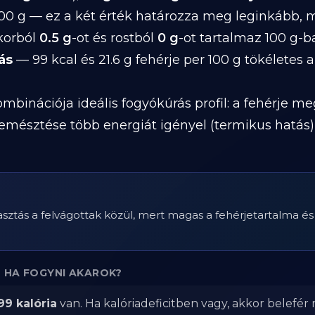
00 g — ez a két érték határozza meg leginkább, 
ukorból
0.5 g
-ot és rostból
0 g
-ot tartalmaz 100 g-b
ás
— 99 kcal és 21.6 g fehérje per 100 g tökéletes a
mbinációja ideális fogyókúrás profil: a fehérje me
 emésztése több energiát igényel (termikus hatá
sztás a felvágottak közül, mert magas a fehérjetartalma és
 HA FOGYNI AKAROK?
99 kalória
van. Ha kalóriadeficitben vagy, akkor belefér