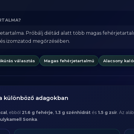
ARTALMA?
tartalma. Próbálj diétád alatt több magas fehérjetarta
 és izomzatod megőrzésében.
ókúrás választás
Magas fehérjetartalmú
Alacsony kaló
ma különböző adagokban
cal
, ebből
21.6 g fehérje
,
1.3 g szénhidrát
és
1.5 g zsír
. Az alá
ulykamell Sonka
.