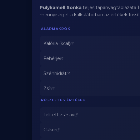
Pulykamell Sonka
teljes tápanyagtáblázata 
mennyiséget a kalkulátorban az értékek frissí
ALAPMAKRÓK
Kalória (kcal)
Fehérje
Szénhidrát
Zsír
RÉSZLETES ÉRTÉKEK
Telített zsírsav
Cukor