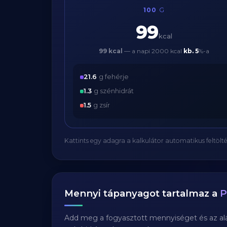
100
G
99
kcal
99 kcal
— a napi 2000 kcal
kb.
5
%-a
21.6
g fehérje
1.3
g szénhidrát
1.5
g zsír
Kattints egy adagra a kalkulátor automatikus feltölté
Mennyi tápanyagot tartalmaz a
P
Add meg a fogyasztott mennyiséget és az aláb