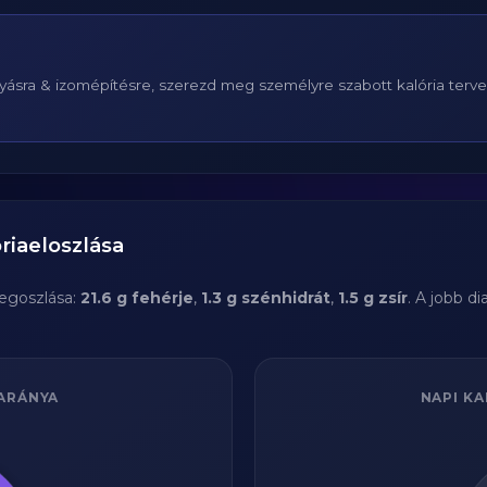
ásra & izomépítésre, szerezd meg személyre szabott kalória terv
riaeloszlása
egoszlása:
21.6 g fehérje
,
1.3 g szénhidrát
,
1.5 g zsír
. A jobb d
ARÁNYA
NAPI KA