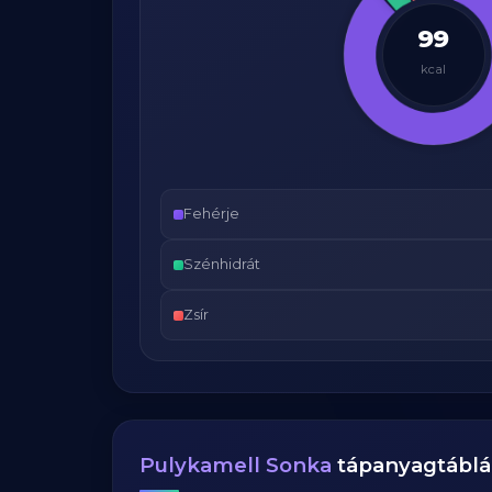
99
kcal
Fehérje
Szénhidrát
Zsír
Pulykamell Sonka
tápanyagtáblá