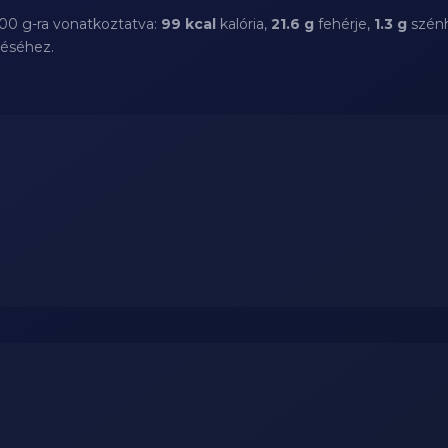
100 g-ra vonatkoztatva:
99 kcal
kalória,
21.6 g
fehérje,
1.3 g
szénh
téséhez.