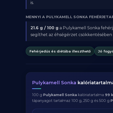
is.
MENNYI A PULYKAMELL SONKA FEHÉRJET
21.6 g / 100 g
a Pulykamell Sonka fehérje
segíthet az éhségérzet csökkentésében
Fehérjedús és diétába illeszthető
Jó fogy
Pulykamell Sonka
kalóriatartal
100 g
Pulykamell Sonka
kalóriatartalma
99 k
tápanyagot tartalmaz 100 g, 250 g és 500 g
P