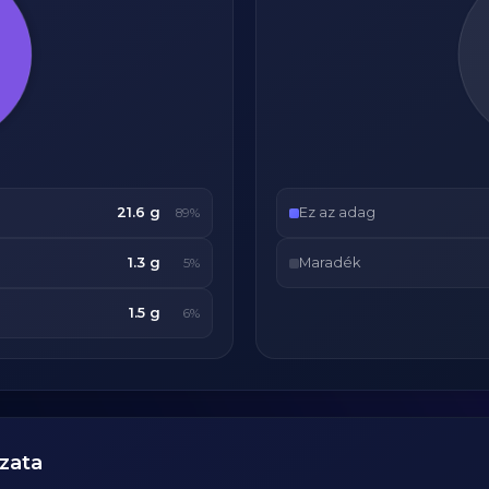
21.6 g
Ez az adag
89%
1.3 g
Maradék
5%
1.5 g
6%
zata