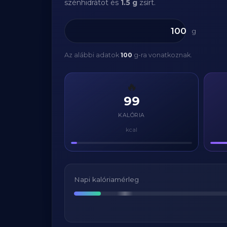
szénhidrátot és
1.5 g
zsírt.
g
Az alábbi adatok
100
g-ra vonatkoznak.
🔥
99
KALÓRIA
kcal
Napi kalóriamérleg