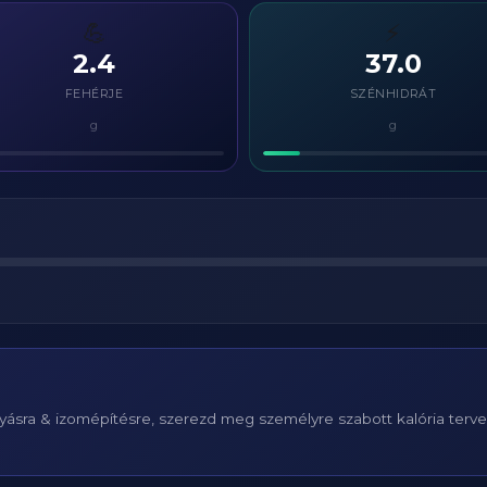
💪
⚡
2.4
37.0
FEHÉRJE
SZÉNHIDRÁT
g
g
ásra & izomépítésre, szerezd meg személyre szabott kalória terv