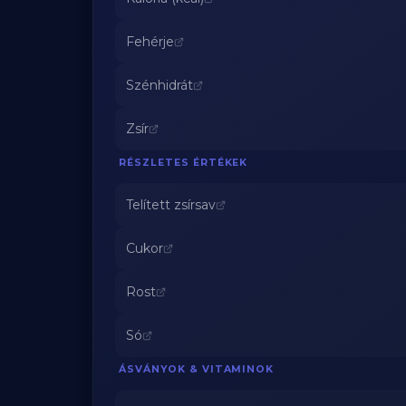
Fehérje
Szénhidrát
Zsír
RÉSZLETES ÉRTÉKEK
Telített zsírsav
Cukor
Rost
Só
ÁSVÁNYOK & VITAMINOK