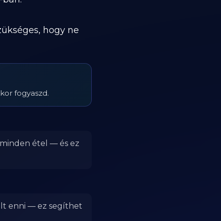
szükséges, hogy ne
kor fogyaszd.
 minden étel — és ez
lt enni — ez segíthet