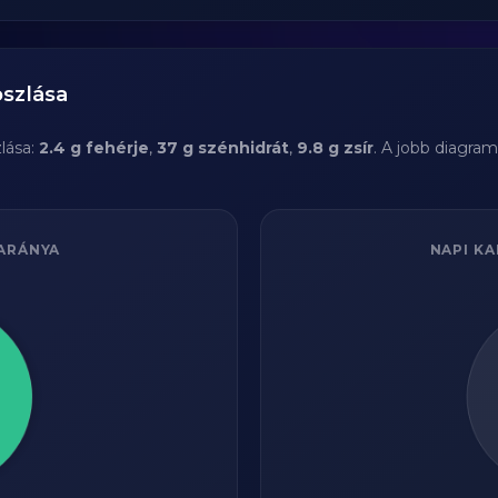
oszlása
lása:
2.4 g fehérje
,
37 g szénhidrát
,
9.8 g zsír
. A jobb diagra
ARÁNYA
NAPI KA