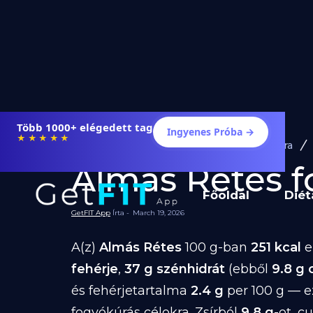
Étrendek, receptek és edzéstervek
Ingyenes Próba →
★★★★★
Diéta és Étrend
Ételek Fogyásra
Almás Rétes fo
Főoldal
Diét
GetFIT App
Írta -
March 19, 2026
A(z)
Almás Rétes
100 g-ban
251 kcal
e
fehérje
,
37 g szénhidrát
(ebből
9.8 g 
és fehérjetartalma
2.4 g
per 100 g — e
fogyókúrás célokra. Zsírból
9.8 g
-ot, c