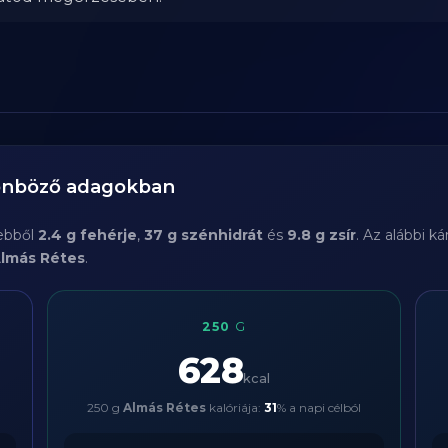
lönböző adagokban
 ebből
2.4 g fehérje
,
37 g szénhidrát
és
9.8 g zsír
. Az alábbi k
lmás Rétes
.
250
G
628
kcal
250 g
Almás Rétes
kalóriája:
31
% a napi célból