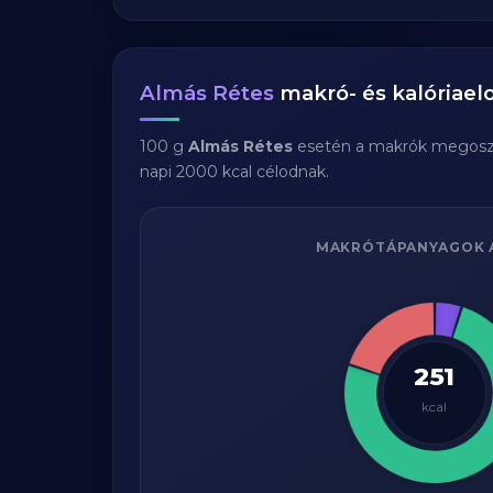
Almás Rétes
makró- és kalóriael
100 g
Almás Rétes
esetén a makrók megosz
napi 2000 kcal célodnak.
MAKRÓTÁPANYAGOK 
251
kcal