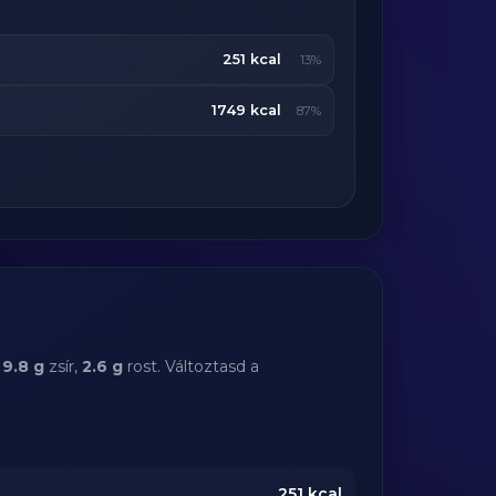
251 kcal
13%
1749 kcal
87%
,
9.8 g
zsír,
2.6 g
rost. Változtasd a
251
kcal