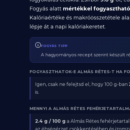
Fogyás alatt
mértékkel fogyasztható
Kalóriaértéke és makróösszetétele ala
lépje át a napi kalóriakeretet.
FOGYÁS TIPP
A hagyományos recept szerint készült rét
FOGYASZTHATOK-E ALMÁS RÉTES-T HA F
Igen, csak ne felejtsd el, hogy 100 g-ban
is.
MENNYI A ALMÁS RÉTES FEHÉRJETARTALM
2.4 g / 100 g
a Almás Rétes fehérjetartal
az éhségérzet csökkentésében és izom