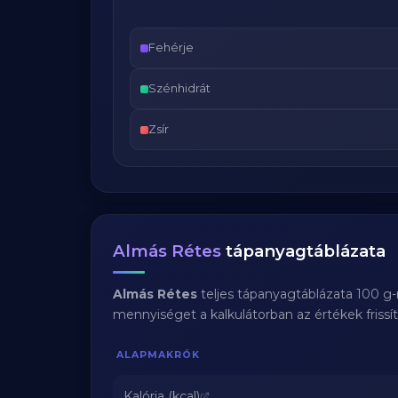
Fehérje
Szénhidrát
Zsír
Almás Rétes
tápanyagtáblázata
Almás Rétes
teljes tápanyagtáblázata 100 g-
mennyiséget a kalkulátorban az értékek frissí
ALAPMAKRÓK
Kalória (kcal)