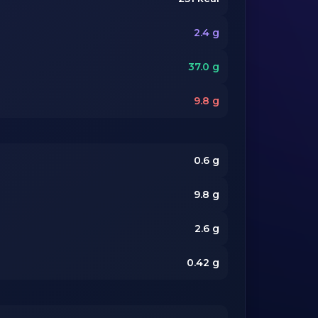
2.4
g
37.0
g
9.8
g
0.6
g
9.8
g
2.6
g
0.42
g