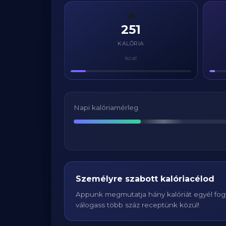
🔥
251
KALÓRIA
kcal
Napi kalóriamérleg
Személyre szabott kalóriacélod
Appunk megmutatja hány kalóriát egyél fogy
válogass több száz receptünk közül!