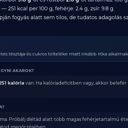
— 251 kcal per 100 g, fehérje: 2.4 g, zsír: 9.8 g.
pján fogyás alatt sem tilos, de tudatos adagolás 
es tésztája és cukros tölteléke miatt inkább ritka alkalmak
OGYNI AKAROK?
251 kalória
van. Ha kalóriadeficitben vagy, akkor belefér
A?
ma. Próbálj diétád alatt több magas fehérjetartalmú éte
zatod megőrzésében.