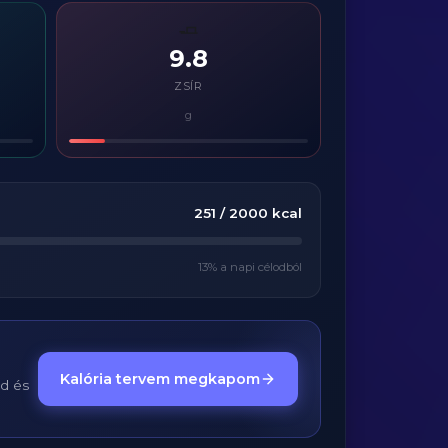
🧈
9.8
ZSÍR
g
251
/
2000
kcal
13
% a napi célodból
Kalória tervem megkapom
ed és