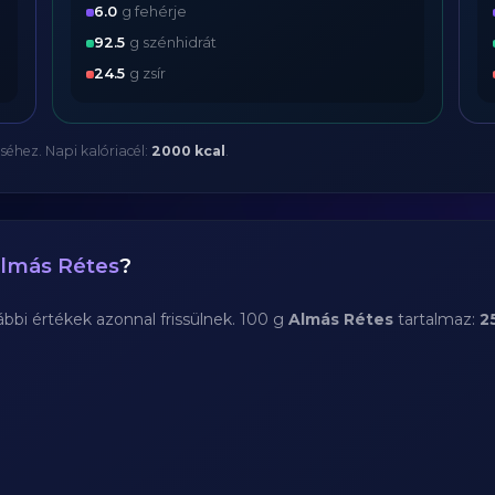
6.0
g fehérje
92.5
g szénhidrát
24.5
g zsír
séhez. Napi kalóriacél:
2000 kcal
.
lmás Rétes
?
bi értékek azonnal frissülnek. 100 g
Almás Rétes
tartalmaz:
2