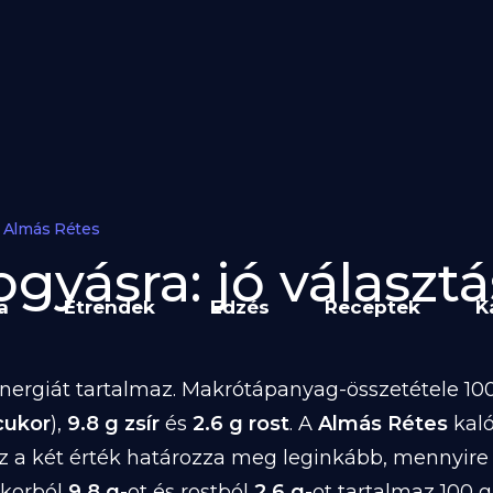
Almás Rétes
gyásra: jó választá
a
Étrendek
Edzés
Receptek
K
nergiát tartalmaz. Makrótápanyag-összetétele 100 
cukor
),
9.8 g zsír
és
2.6 g rost
. A
Almás Rétes
kaló
z a két érték határozza meg leginkább, mennyire
ukorból
9.8 g
-ot és rostból
2.6 g
-ot tartalmaz 100 g