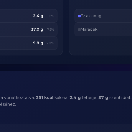
2.4 g
Ez az adag
5%
37.0 g
Maradék
75%
9.8 g
20%
ra vonatkoztatva:
251 kcal
kalória,
2.4 g
fehérje,
37 g
szénhidrát
téséhez.