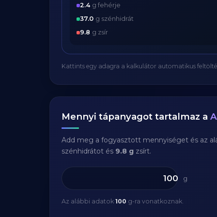
2.4
g fehérje
37.0
g szénhidrát
9.8
g zsír
Kattints egy adagra a kalkulátor automatikus feltölté
Mennyi tápanyagot tartalmaz a
A
Add meg a fogyasztott mennyiséget és az aláb
szénhidrátot és
9.8 g
zsírt.
g
Az alábbi adatok
100
g-ra vonatkoznak.