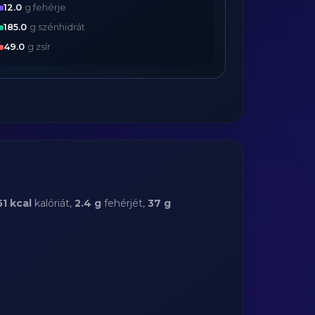
12.0
g fehérje
185.0
g szénhidrát
49.0
g zsír
51 kcal
kalóriát,
2.4 g
fehérjét,
37 g