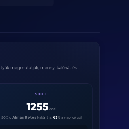
ártyák megmutatják, mennyi kalóriát és
500
G
1255
kcal
500 g
Almás Rétes
kalóriája:
63
% a napi célból