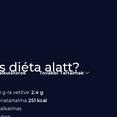
s diéta alatt?
alkulátorok
További Tartalmak
g-ra vetítve:
2.4 g
riatartalma
251 kcal
 alkalmas
-ban.