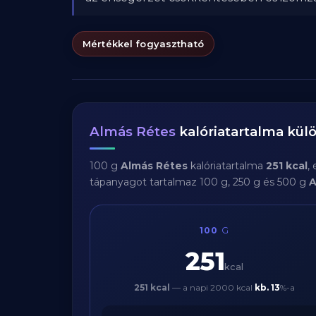
Mértékkel fogyasztható
Almás Rétes
kalóriatartalma kü
100 g
Almás Rétes
kalóriatartalma
251 kcal
,
tápanyagot tartalmaz 100 g, 250 g és 500 g
A
100
G
251
kcal
251 kcal
— a napi 2000 kcal
kb.
13
%-a