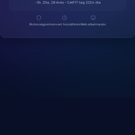
- Sh. Zita, 28 éves • GetFIT tag 2024 óta
Biztonságos
Azonnali hozzáférés
Web alkalmazás
Több 1000+ boldog
felhasználó világszerte
Regisztráltál már korábban?
Lépj be itt!