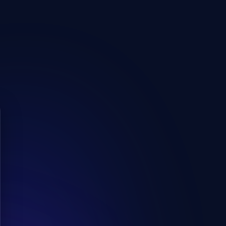
2000
700
kcal
maradt