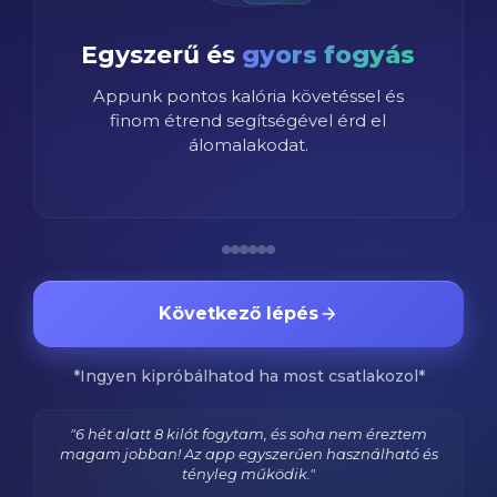
Hatékony
Edzéstervek
es
12db+ edzésprogram nőknek és
férfiaknak van appunkban.
Következő lépés
*Ingyen kipróbálhatod ha most csatlakozol*
"6 hét alatt 8 kilót fogytam, és soha nem éreztem
magam jobban! Az app egyszerűen használható és
tényleg működik."