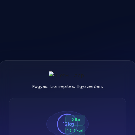
Fogyás. Izomépítés. Egyszerűen.
💪
🍑
Bro
Fenék
Split
Terv