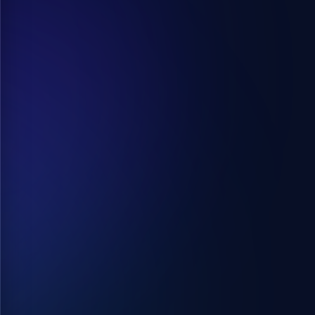
Pontos
Kalória Követés
Napi kalóriacélokat kapsz, és
megmutatjuk mennyit és mit
eszehetsz a célod eléréhez.