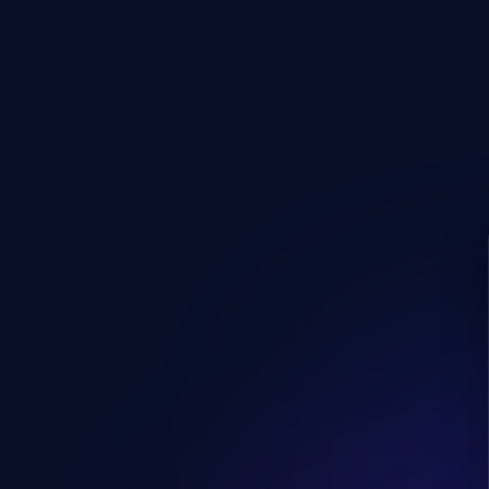
Caesar
🥗
Saláta
280 kcal • 15g