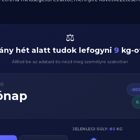
⚖️
ány hét alatt tudok lefogyni
9
kg-o
Állítsd be az adataid és nézd meg személyre szabottan
DŐ
–500
ónap
0
JELENLEGI SÚLY:
80
KG