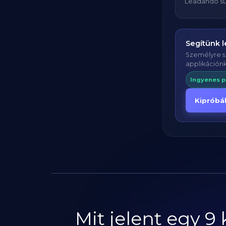
Leadandó sú
Segítünk l
Személyre sz
applikáción
Ingyenes p
Kipróbá
Mit jelent egy 9