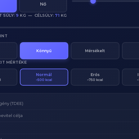
Nő
T SÚLY:
9
KG — CÉLSÚLY:
71
KG
ZINT
Könnyű
Mérsékelt
CIT MÉRTÉKE
Normál
Erős
l
–500 kcal
–750 kcal
–
igény (TDEE)
evitel célja