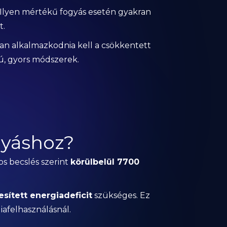
. Ilyen mértékű fogyás esetén gyakran
t.
an alkalmazkodnia kell a csökkentett
vú, gyors módszerek.
gyáshoz?
nos becslés szerint
körülbelül 7700
sített energiadeficit
szükséges. Ez
iafelhasználásnál.