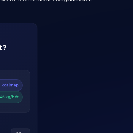
t?
 kcal/nap
.45 kg/hét