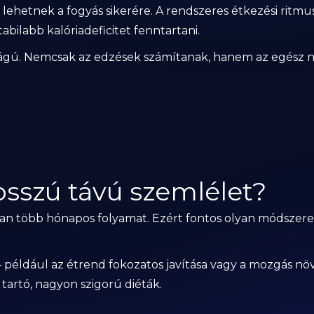
lehetnek a fogyás sikerére. A rendszeres étkezési ritmu
abilabb kalóriadeficitet fenntartani.
tosságú. Nemcsak az edzések számítanak, hanem az egész n
osszú távú szemlélet?
ban több hónapos folyamat. Ezért fontos olyan módszere
– például az étrend fokozatos javítása vagy a mozgás nö
tartó, nagyon szigorú diéták.