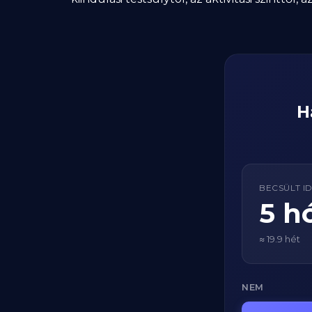
H
BECSÜLT I
5 h
≈ 19.9 hét
NEM