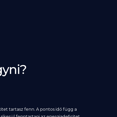
gyni?
citet tartasz fenn. A pontos idő függ a
 sikerül fenntartani az energiadeficitet.