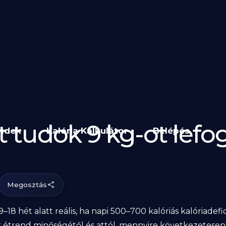
t tudok 9 kg-ot lefo
endek
Kalória Kalkulátor
Belépés
Megosztás
–18 hét alatt reális, ha napi 500–700 kalóriás kalóriadefi
l, az étrend minőségétől és attól, mennyire következetesen