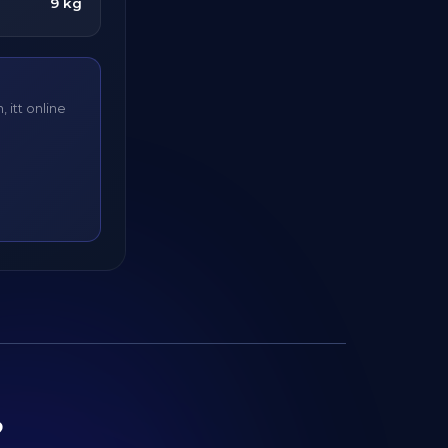
9 kg
 itt online
?