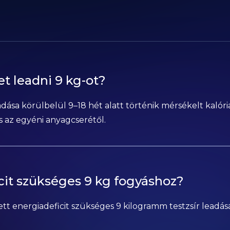
et leadni 9 kg-ot?
dása körülbelül 9–18 hét alatt történik mérsékelt kalória
 és az egyéni anyagcserétől.
cit szükséges 9 kg fogyáshoz?
ett energiadeficit szükséges 9 kilogramm testzsír leadásá