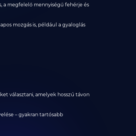
s, a megfelelő mennyiségű fehérje és
apos mozgás is, például a gyaloglás
ket választani, amelyek hosszú távon
velése – gyakran tartósabb