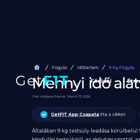
Fogyás
Időtartam
9 kg Fogyás
Mennyi idő alat
Főoldal
Étr
Cikk utoljásra frissítve:
March 13, 2026
GetFIT App Csapata
írta a cikket.
Általában 9 kg testsúly leadása körülbelül 9
kiindulási testsúlytól, az aktivitási szinttő