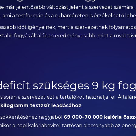
e már jelentősebb változást jelent a szervezet számára
, ami a testformán és a ruhaméreten is érzékelhető lehe
sszabb időt igényelnek, mert a szervezetnek folyamatos
 stabil fogyás általában eredményesebb, mint a rövid tá
eficit szükséges 9 kg fo
ás során a szervezet ezt a tartalékot használja fel. Általá
1 kilogramm testzsír leadásához
.
 csökkentéséhez nagyjából
69 000–70 000 kalória össze
amikor a napi kalóriabevitel tartósan alacsonyabb az energ