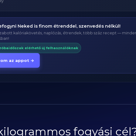
ly
efogyni Neked is finom étrenddel, szenvedés nélkül!
abott kalóriakövetés, naplózás, étrendek, több száz recept — minden,
kban!
róbaidőszak elérhető új felhasználóknak
lom az appot →
 kilogrammos fogyási cél