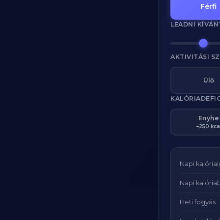
Férfi
LEADNI KÍVÁN
AKTIVITÁSI S
Ülő
KALÓRIADEFI
Enyhe
–250 kca
Napi kalória
Napi kalóriab
Heti fogyás