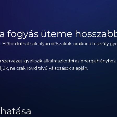
a fogyás üteme hosszabb
. Előfordulhatnak olyan időszakok, amikor a testsúly gy
szervezet igyekszik alkalmazkodni az energiahiányhoz. 
ük, ne csak rövid távú változások alapján.
 hatása