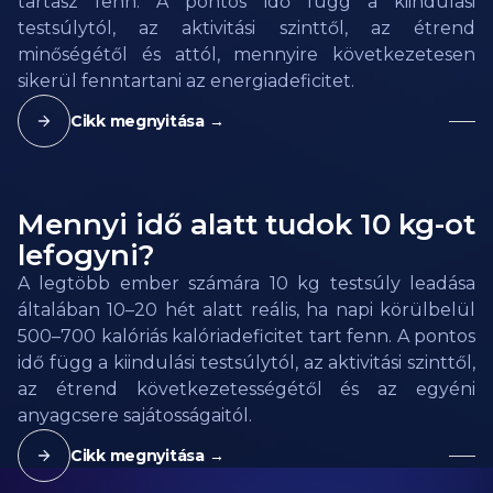
tartasz fenn. A pontos idő függ a kiindulási
testsúlytól, az aktivitási szinttől, az étrend
minőségétől és attól, mennyire következetesen
sikerül fenntartani az energiadeficitet.
Cikk megnyitása →
Mennyi idő alatt tudok 10 kg-ot
lefogyni?
A legtöbb ember számára 10 kg testsúly leadása
általában 10–20 hét alatt reális, ha napi körülbelül
500–700 kalóriás kalóriadeficitet tart fenn. A pontos
idő függ a kiindulási testsúlytól, az aktivitási szinttől,
az étrend következetességétől és az egyéni
anyagcsere sajátosságaitól.
Cikk megnyitása →