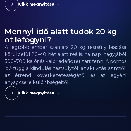
Cikk megnyitása →
Mennyi idő alatt tudok 20 kg-
ot lefogyni?
A legtöbb ember számára 20 kg testsúly leadása
körülbelül 20–40 hét alatt reális, ha napi nagyjából
500–700 kalóriás kalóriadeficitet tart fenn. A pontos
idő függ a kiindulási testsúlytól, az aktivitási szinttől,
az étrend következetességétől és az egyéni
anyagcsere különbségeitől.
Cikk megnyitása →