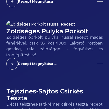
Recept Megnyitása →
Zöldséges Pulyka Pörkölt
95
kcal
Zöldséges pörkölt pulyka hússal recept magas
fehérjével, csak 95 kcal/100g. Laktató, rostban
gazdag, tele zöldséggel - fogyáshoz és
izomépítéshez!
Recept Megnyitása →
Tejszínes-Sajtos Csirkés
140
kcal
Tészta
Diétás tejszínes-sajtkrémes csirkés tészta recept