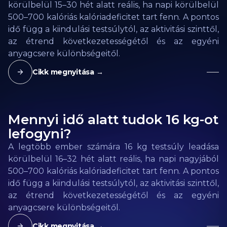
körülbelül 15–30 hét alatt reális, ha napi körülbelül
500–700 kalóriás kalóriadeficitet tart fenn. A pontos
idő függ a kiindulási testsúlytól, az aktivitási szinttől,
az étrend következetességétől és az egyéni
anyagcsere különbségeitől.
Cikk megnyitása →
Mennyi idő alatt tudok 16 kg-ot
lefogyni?
A legtöbb ember számára 16 kg testsúly leadása
körülbelül 16–32 hét alatt reális, ha napi nagyjából
500–700 kalóriás kalóriadeficitet tart fenn. A pontos
idő függ a kiindulási testsúlytól, az aktivitási szinttől,
az étrend következetességétől és az egyéni
anyagcsere különbségeitől.
Cikk megnyitása →