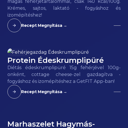
magas fehérjetartalommal, csak 140 kcal/100g.
Krémes, sajtos, laktató - fogyáshoz és
izomépítéshez!
Recept Megnyitása →
Protein Édeskrumplipüré
95
kcal
Diétás édeskrumplipüré 15g fehérjével 100g-
onként, cottage cheese-zel gazdagítva -
fogyáshoz és izomépítéshez a GetFIT App-ban!
Recept Megnyitása →
Marhaszelet Hagymás-
120
kcal