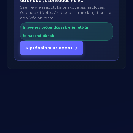
étrenddel, szenvedés nélkül!
Személyre szabott kalóriakövetés, naplózás,
étrendek, több száz recept — minden, itt online
applikációnkban!
Ingyenes próbaidőszak elérhető új
felhasználóknak
Kipróbálom az appot →