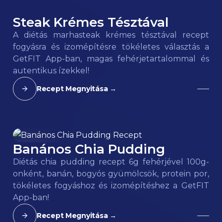
Steak Krémes Tésztával
180
kcal
A diétás marhasteak krémes tésztával recept
fogyásra és izomépítésre tökéletes választás a
GetFIT App-ban, magas fehérjetartalommal és
autentikus ízekkel!
Recept Megnyitása →
Banános Chia Pudding
80
kcal
Diétás chia pudding recept 6g fehérjével 100g-
onként, banán, bogyós gyümölcsök, protein por,
tökéletes fogyáshoz és izomépítéshez a GetFIT
App-ban!
Recept Megnyitása →