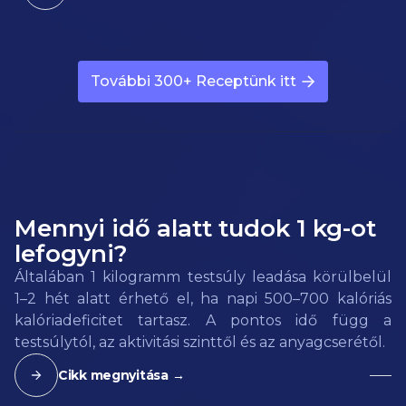
További 300+ Receptünk itt
Mennyi idő alatt tudok 1 kg-ot
lefogyni?
Általában 1 kilogramm testsúly leadása körülbelül
1–2 hét alatt érhető el, ha napi 500–700 kalóriás
kalóriadeficitet tartasz. A pontos idő függ a
testsúlytól, az aktivitási szinttől és az anyagcserétől.
Cikk megnyitása →