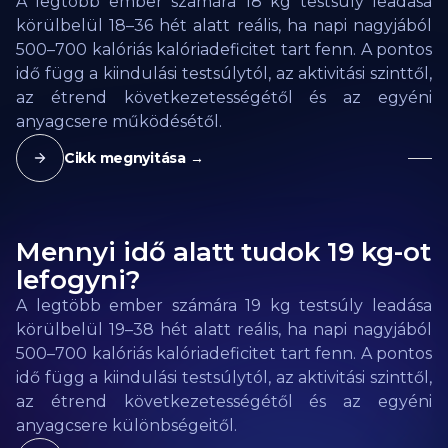
A legtöbb ember számára 18 kg testsúly leadása
körülbelül 18–36 hét alatt reális, ha napi nagyjából
500–700 kalóriás kalóriadeficitet tart fenn. A pontos
idő függ a kiindulási testsúlytól, az aktivitási szinttől,
az étrend következetességétől és az egyéni
anyagcsere működésétől.
Cikk megnyitása →
Mennyi idő alatt tudok 19 kg-ot
lefogyni?
A legtöbb ember számára 19 kg testsúly leadása
körülbelül 19–38 hét alatt reális, ha napi nagyjából
500–700 kalóriás kalóriadeficitet tart fenn. A pontos
idő függ a kiindulási testsúlytól, az aktivitási szinttől,
az étrend következetességétől és az egyéni
anyagcsere különbségeitől.