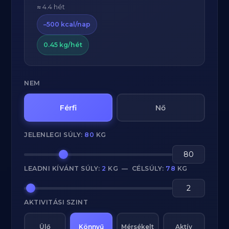
≈ 4.4 hét
–500 kcal/nap
0.45 kg/hét
NEM
Férfi
Nő
JELENLEGI SÚLY:
80
KG
LEADNI KÍVÁNT SÚLY:
2
KG — CÉLSÚLY:
78
KG
AKTIVITÁSI SZINT
Ülő
Könnyű
Mérsékelt
Aktív