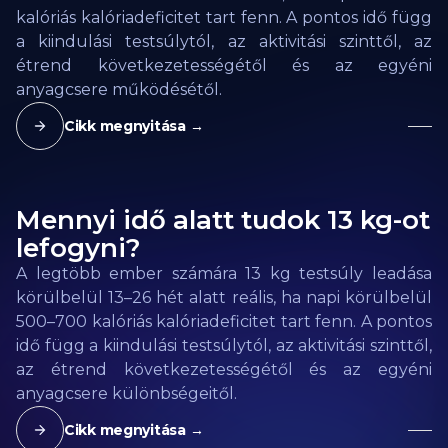
kalóriás kalóriadeficitet tart fenn. A pontos idő függ
a kiindulási testsúlytól, az aktivitási szinttől, az
étrend következetességétől és az egyéni
anyagcsere működésétől.
Cikk megnyitása →
Mennyi idő alatt tudok 13 kg-ot
lefogyni?
A legtöbb ember számára 13 kg testsúly leadása
körülbelül 13–26 hét alatt reális, ha napi körülbelül
500–700 kalóriás kalóriadeficitet tart fenn. A pontos
idő függ a kiindulási testsúlytól, az aktivitási szinttől,
az étrend következetességétől és az egyéni
anyagcsere különbségeitől.
Cikk megnyitása →