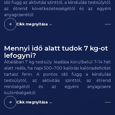
idő függ az aktivitási szinttől, a kiindulási testsúlytól,
az étrend következetességétől és az egyéni
anyagcserétől.
Cikk megnyitása →
Mennyi idő alatt tudok 7 kg-ot
lefogyni?
Általában 7 kg testsúly leadása körülbelül 7–14 hét
alatt reális, ha napi 500–700 kalóriás kalóriadeficitet
tartasz fenn. A pontos idő függ a kiindulási
testsúlytól, az aktivitási szinttől, az étrend
minőségétől és az egyéni anyagcsere
különbségeitől.
Cikk megnyitása →