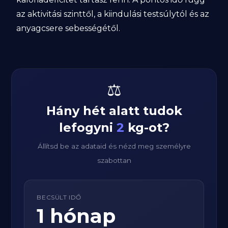
az aktivitási szinttől, a kiindulási testsúlytól és az
anyagcsere sebességétől.
⚖️
Hány hét alatt tudok
lefogyni
2
kg-ot?
Állítsd be az adataid és nézd meg személyre
szabottan
BECSÜLT IDŐ
1 hónap