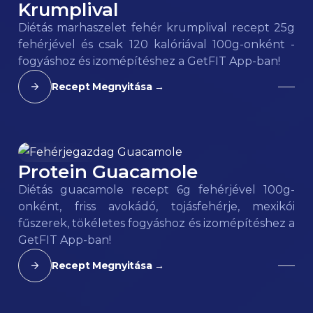
Krumplival
Diétás marhaszelet fehér krumplival recept 25g
fehérjével és csak 120 kalóriával 100g-onként -
fogyáshoz és izomépítéshez a GetFIT App-ban!
Recept Megnyitása →
Protein Guacamole
106
kcal
Diétás guacamole recept 6g fehérjével 100g-
onként, friss avokádó, tojásfehérje, mexikói
fűszerek, tökéletes fogyáshoz és izomépítéshez a
GetFIT App-ban!
Recept Megnyitása →