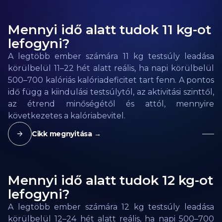
Mennyi idő alatt tudok 11 kg-ot
lefogyni?
A legtöbb ember számára 11 kg testsúly leadása
körülbelül 11–22 hét alatt reális, ha napi körülbelül
500–700 kalóriás kalóriadeficitet tart fenn. A pontos
idő függ a kiindulási testsúlytól, az aktivitási szinttől,
az étrend minőségétől és attól, mennyire
következetes a kalóriabevitel.
Cikk megnyitása →
Mennyi idő alatt tudok 12 kg-ot
lefogyni?
A legtöbb ember számára 12 kg testsúly leadása
körülbelül 12–24 hét alatt reális, ha napi 500–700