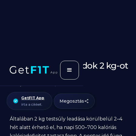
Mennyi idő alatt tudok 2 kg-ot
lefogyni?
Cikk utoljásra frissítve:
March 12, 2026
GetFIT App
Megosztás
írta a cikket.
Általában 2 kg testsúly leadása körülbelül 2–4
hét alatt érhető el, ha napi 500–700 kalóriás
kalóriadeficitet tartasz fenn. A pontos idő függ