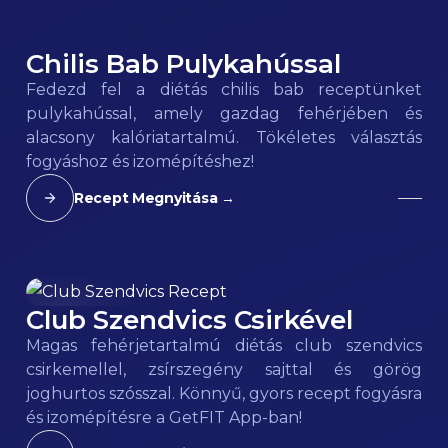
Chilis Bab Pulykahússal
120
kcal
Fedezd fel a diétás chilis bab receptünket
pulykahússal, amely gazdag fehérjében és
alacsony kalóriatartalmú. Tökéletes választás
fogyáshoz és izomépítéshez!
Recept Megnyitása →
Club Szendvics Csirkével
163
kcal
Magas fehérjetartalmú diétás club szendvics
csirkemellel, zsírszegény sajttal és görög
joghurtos szósszal. Könnyű, gyors recept fogyásra
és izomépítésre a GetFIT App-ban!