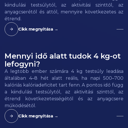
kiindulási testsúlytól, az aktivitási szinttől, az
anyagcserétől és attól, mennyire következetes az
étrend.
Cikk megnyitása →
Mennyi idő alatt tudok 4 kg-ot
lefogyni?
A legtöbb ember számára 4 kg testsúly leadása
általában 4–8 hét alatt reális, ha napi 500–700
kalóriás kalóriadeficitet tart fenn. A pontos idő függ
a kiindulási testsúlytól, az aktivitási szinttől, az
étrend következetességétől és az anyagcsere
működésétől.
Cikk megnyitása →