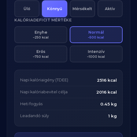
Ülő
Könnyű
Mérsékelt
Aktív
KALÓRIADEFICIT MÉRTÉKE
Enyhe
Normál
–250 kcal
–500 kcal
Erős
Intenzív
–750 kcal
–1000 kcal
Napi kalóriaigény (TDEE)
2516 kcal
Napi kalóriabevitel célja
2016 kcal
Heti fogyás
0.45 kg
Leadandó súly
1 kg