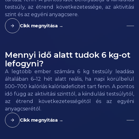
testsúly, az étrend következetessége, az aktivitási
szint és az egyéni anyagcsere.
Cikk megnyitása →
Mennyi idő alatt tudok 6 kg-ot
lefogyni?
A legtöbb ember számára 6 kg testsúly leadása
általában 6–12 hét alatt reális, ha napi körülbelül
500–700 kalóriás kalóriadeficitet tart fenn. A pontos
idő függ az aktivitási szinttől, a kiindulási testsúlytól,
az étrend következetességétől és az egyéni
anyagcserétől.
Cikk megnyitása →