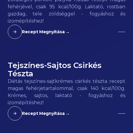
fehérjével, csak 95 kcal/100g. Laktató, rostban
gazdag, tele zöldséggel - fogyáshoz és
izomépítéshez!
Recept Megnyitása →
Tejszínes-Sajtos Csirkés
140
kcal
Tészta
Diétás tejszínes-sajtkrémes csirkés tészta recept
magas fehérjetartalommal, csak 140 kcal/100g.
Krémes, sajtos, laktató - fogyáshoz és
izomépítéshez!
Recept Megnyitása →