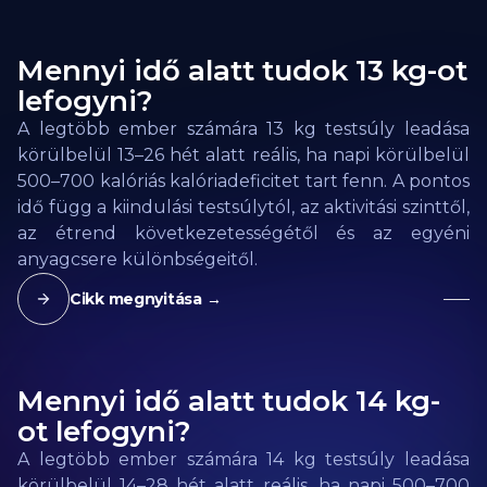
Mennyi idő alatt tudok 13 kg-ot
lefogyni?
A legtöbb ember számára 13 kg testsúly leadása
körülbelül 13–26 hét alatt reális, ha napi körülbelül
500–700 kalóriás kalóriadeficitet tart fenn. A pontos
idő függ a kiindulási testsúlytól, az aktivitási szinttől,
az étrend következetességétől és az egyéni
anyagcsere különbségeitől.
Cikk megnyitása →
Mennyi idő alatt tudok 14 kg-
ot lefogyni?
A legtöbb ember számára 14 kg testsúly leadása
körülbelül 14–28 hét alatt reális, ha napi 500–700