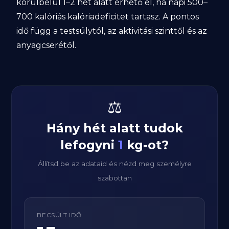
körülbelül 1–2 hét alatt érhető el, ha napi 500–
700 kalóriás kalóriadeficitet tartasz. A pontos
idő függ a testsúlytól, az aktivitási szinttől és az
anyagcserétől.
⚖️
Hány hét alatt tudok
lefogyni
1
kg-ot?
Állítsd be az adataid és nézd meg személyre
szabottan
BECSÜLT IDŐ