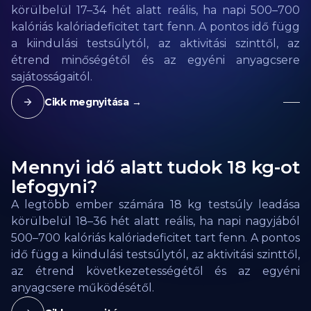
körülbelül 17–34 hét alatt reális, ha napi 500–700
kalóriás kalóriadeficitet tart fenn. A pontos idő függ
a kiindulási testsúlytól, az aktivitási szinttől, az
étrend minőségétől és az egyéni anyagcsere
sajátosságaitól.
Cikk megnyitása →
Mennyi idő alatt tudok 18 kg-ot
lefogyni?
A legtöbb ember számára 18 kg testsúly leadása
körülbelül 18–36 hét alatt reális, ha napi nagyjából
500–700 kalóriás kalóriadeficitet tart fenn. A pontos
idő függ a kiindulási testsúlytól, az aktivitási szinttől,
az étrend következetességétől és az egyéni
anyagcsere működésétől.