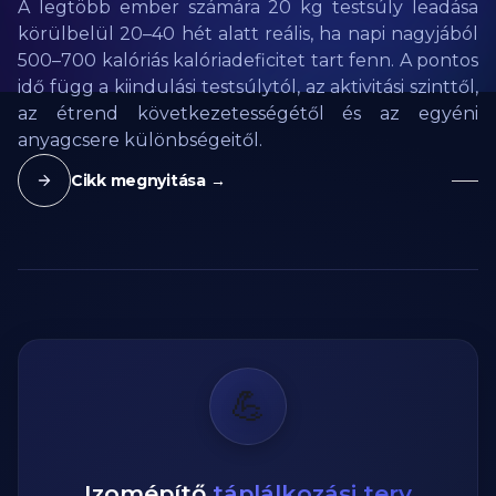
A legtöbb ember számára 20 kg testsúly leadása
körülbelül 20–40 hét alatt reális, ha napi nagyjából
500–700 kalóriás kalóriadeficitet tart fenn. A pontos
idő függ a kiindulási testsúlytól, az aktivitási szinttől,
az étrend következetességétől és az egyéni
anyagcsere különbségeitől.
Cikk megnyitása →
💪
Izomépítő
táplálkozási terv