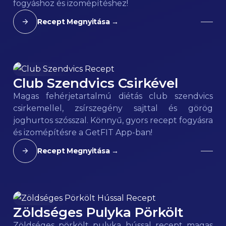
fogyáshoz és izomépítéshez!
Recept Megnyitása →
Club Szendvics Csirkével
163
kcal
Magas fehérjetartalmú diétás club szendvics
csirkemellel, zsírszegény sajttal és görög
joghurtos szósszal. Könnyű, gyors recept fogyásra
és izomépítésre a GetFIT App-ban!
Recept Megnyitása →
Zöldséges Pulyka Pörkölt
95
kcal
Zöldséges pörkölt pulyka hússal recept magas