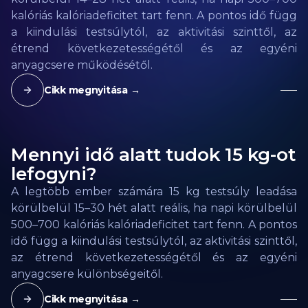
kalóriás kalóriadeficitet tart fenn. A pontos idő függ
a kiindulási testsúlytól, az aktivitási szinttől, az
étrend következetességétől és az egyéni
anyagcsere működésétől.
Cikk megnyitása →
Mennyi idő alatt tudok 15 kg-ot
lefogyni?
A legtöbb ember számára 15 kg testsúly leadása
körülbelül 15–30 hét alatt reális, ha napi körülbelül
500–700 kalóriás kalóriadeficitet tart fenn. A pontos
idő függ a kiindulási testsúlytól, az aktivitási szinttől,
az étrend következetességétől és az egyéni
anyagcsere különbségeitől.
Cikk megnyitása →