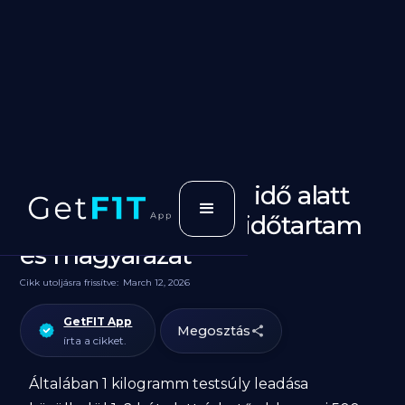
1 kg fogyás mennyi idő alatt
lehetséges? Reális időtartam
és magyarázat
Cikk utoljásra frissítve:
March 12, 2026
GetFIT App
Megosztás
írta a cikket.
Általában 1 kilogramm testsúly leadása