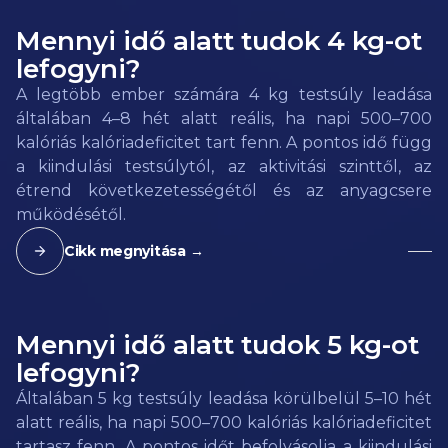
Mennyi idő alatt tudok 4 kg-ot
lefogyni?
A legtöbb ember számára 4 kg testsúly leadása
általában 4–8 hét alatt reális, ha napi 500–700
kalóriás kalóriadeficitet tart fenn. A pontos idő függ
a kiindulási testsúlytól, az aktivitási szinttől, az
étrend következetességétől és az anyagcsere
működésétől.
Cikk megnyitása →
Mennyi idő alatt tudok 5 kg-ot
lefogyni?
Általában 5 kg testsúly leadása körülbelül 5–10 hét
alatt reális, ha napi 500–700 kalóriás kalóriadeficitet
tartasz fenn. A pontos időt befolyásolja a kiindulási