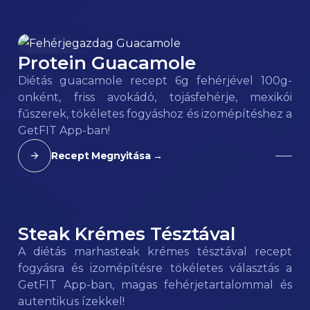
Protein Guacamole
106
kcal
Diétás guacamole recept 6g fehérjével 100g-
onként, friss avokádó, tojásfehérje, mexikói
fűszerek, tökéletes fogyáshoz és izomépítéshez a
GetFIT App-ban!
Recept Megnyitása →
Steak Krémes Tésztával
180
kcal
A diétás marhasteak krémes tésztával recept
fogyásra és izomépítésre tökéletes választás a
GetFIT App-ban, magas fehérjetartalommal és
autentikus ízekkel!