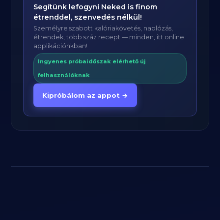
Segítünk lefogyni Neked is finom
étrenddel, szenvedés nélkül!
Személyre szabott kalóriakövetés, naplózás,
étrendek, több száz recept — minden, itt online
applikációnkban!
Ingyenes próbaidőszak elérhető új
felhasználóknak
Kipróbálom az appot →