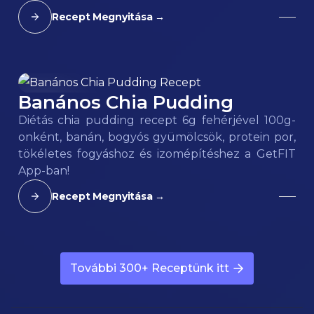
Recept Megnyitása →
Banános Chia Pudding
80
kcal
Diétás chia pudding recept 6g fehérjével 100g-
onként, banán, bogyós gyümölcsök, protein por,
tökéletes fogyáshoz és izomépítéshez a GetFIT
App-ban!
Recept Megnyitása →
További 300+ Receptünk itt