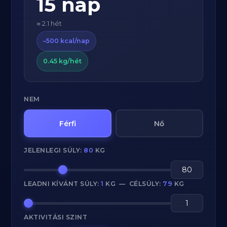
15 nap
≈ 2.1 hét
–500 kcal/nap
0.45 kg/hét
NEM
Férfi
Nő
JELENLEGI SÚLY:
80
KG
LEADNI KÍVÁNT SÚLY:
1
KG — CÉLSÚLY:
79
KG
AKTIVITÁSI SZINT