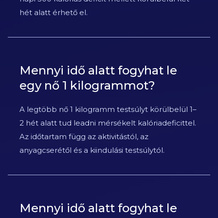
hét alatt érhető el.
Mennyi idő alatt fogyhat le
egy nő 1 kilogrammot?
A legtöbb nő 1 kilogramm testsúlyt körülbelül 1–
2 hét alatt tud leadni mérsékelt kalóriadeficittel.
Az időtartam függ az aktivitástól, az
anyagcserétől és a kiindulási testsúlytól.
Mennyi idő alatt fogyhat le