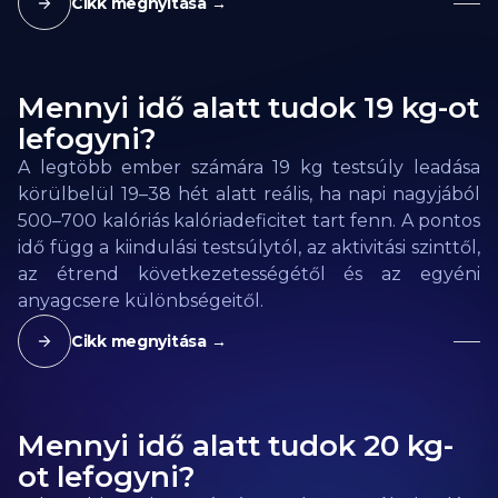
Cikk megnyitása →
Mennyi idő alatt tudok 19 kg-ot
lefogyni?
A legtöbb ember számára 19 kg testsúly leadása
körülbelül 19–38 hét alatt reális, ha napi nagyjából
500–700 kalóriás kalóriadeficitet tart fenn. A pontos
idő függ a kiindulási testsúlytól, az aktivitási szinttől,
az étrend következetességétől és az egyéni
anyagcsere különbségeitől.
Cikk megnyitása →
Mennyi idő alatt tudok 20 kg-
ot lefogyni?