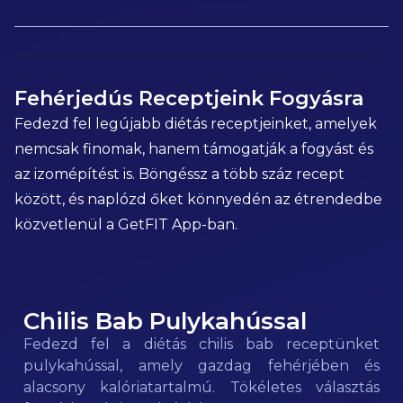
Fehérjedús Receptjeink Fogyásra
Fedezd fel legújabb diétás receptjeinket, amelyek
nemcsak finomak, hanem támogatják a fogyást és
az izomépítést is. Böngéssz a több száz recept
között, és naplózd őket könnyedén az étrendedbe
közvetlenül a GetFIT App-ban.
Chilis Bab Pulykahússal
120
kcal
Fedezd fel a diétás chilis bab receptünket
pulykahússal, amely gazdag fehérjében és
alacsony kalóriatartalmú. Tökéletes választás