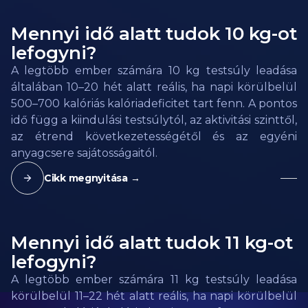
Mennyi idő alatt tudok 10 kg-ot
lefogyni?
A legtöbb ember számára 10 kg testsúly leadása
általában 10–20 hét alatt reális, ha napi körülbelül
500–700 kalóriás kalóriadeficitet tart fenn. A pontos
idő függ a kiindulási testsúlytól, az aktivitási szinttől,
az étrend következetességétől és az egyéni
anyagcsere sajátosságaitól.
Cikk megnyitása →
Mennyi idő alatt tudok 11 kg-ot
lefogyni?
A legtöbb ember számára 11 kg testsúly leadása
körülbelül 11–22 hét alatt reális, ha napi körülbelül