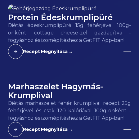
Protein Édeskrumplipüré
95
kcal
Diétás édeskrumplipüré 15g fehérjével 100g-
onként, cottage cheese-zel gazdagítva -
fogyáshoz és izomépítéshez a GetFIT App-ban!
Recept Megnyitása →
Marhaszelet Hagymás-
120
kcal
Krumplival
Diétás marhaszelet fehér krumplival recept 25g
fehérjével és csak 120 kalóriával 100g-onként -
fogyáshoz és izomépítéshez a GetFIT App-ban!
Recept Megnyitása →