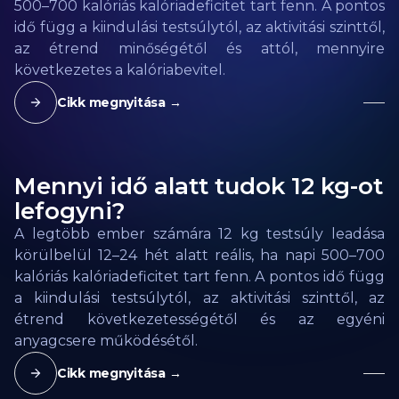
500–700 kalóriás kalóriadeficitet tart fenn. A pontos
idő függ a kiindulási testsúlytól, az aktivitási szinttől,
az étrend minőségétől és attól, mennyire
következetes a kalóriabevitel.
Cikk megnyitása →
Mennyi idő alatt tudok 12 kg-ot
lefogyni?
A legtöbb ember számára 12 kg testsúly leadása
körülbelül 12–24 hét alatt reális, ha napi 500–700
kalóriás kalóriadeficitet tart fenn. A pontos idő függ
a kiindulási testsúlytól, az aktivitási szinttől, az
étrend következetességétől és az egyéni
anyagcsere működésétől.
Cikk megnyitása →