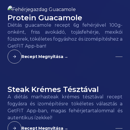
Protein Guacamole
106
kcal
Diétás guacamole recept 6g fehérjével 100g-
onként, friss avokádó, tojásfehérje, mexikói
fűszerek, tökéletes fogyáshoz és izomépítéshez a
GetFIT App-ban!
Recept Megnyitása →
Steak Krémes Tésztával
180
kcal
A diétás marhasteak krémes tésztával recept
fogyásra és izomépítésre tökéletes választás a
GetFIT App-ban, magas fehérjetartalommal és
autentikus ízekkel!
Recept Megnyitása →