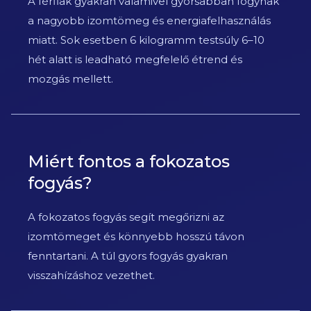
A férfiak gyakran valamivel gyorsabban fogynak
a nagyobb izomtömeg és energiafelhasználás
miatt. Sok esetben 6 kilogramm testsúly 6–10
hét alatt is leadható megfelelő étrend és
mozgás mellett.
Miért fontos a fokozatos
fogyás?
A fokozatos fogyás segít megőrizni az
izomtömeget és könnyebb hosszú távon
fenntartani. A túl gyors fogyás gyakran
visszahízáshoz vezethet.