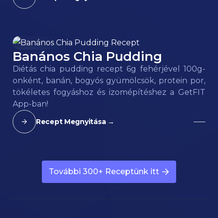
Banános Chia Pudding
80
kcal
Diétás chia pudding recept 6g fehérjével 100g-
onként, banán, bogyós gyümölcsök, protein por,
tökéletes fogyáshoz és izomépítéshez a GetFIT
App-ban!
Recept Megnyitása →
További 300+ Receptünk itt