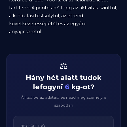
tart fenn. A pontos idő függ az aktivitási szinttől,
a kiindulási testsúlytól, az étrend
következetességétől és az egyéni
anyagcserétől.
⚖️
Hány hét alatt tudok
lefogyni
6
kg-ot?
Állítsd be az adataid és nézd meg személyre
szabottan
BECSÜLT IDŐ