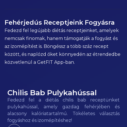
Fehérjedús Receptjeink Fogyásra
Fedezd fel legújabb diétás receptjeinket, amelyek
nemcsak finomak, hanem támogatják a fogyást és
az izomépítést is. Böngéssz a több száz recept
között, és naplózd őket könnyedén az étrendedbe
közvetlenül a GetFIT App-ban.
Chilis Bab Pulykahússal
120
kcal
Fedezd fel a diétás chilis bab receptünket
pulykahússal, amely gazdag fehérjében és
alacsony kalóriatartalmú. Tökéletes választás
fogyáshoz és izomépítéshez!