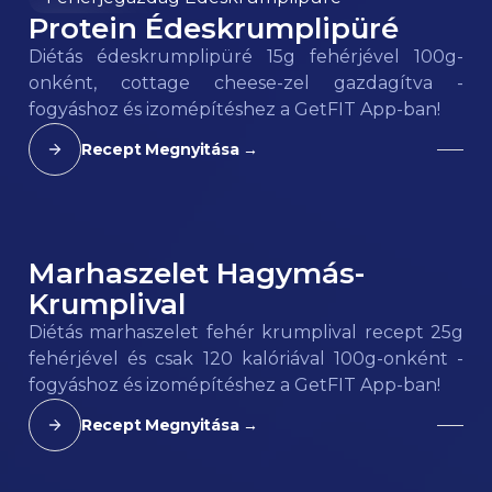
Protein Édeskrumplipüré
95
kcal
Diétás édeskrumplipüré 15g fehérjével 100g-
onként, cottage cheese-zel gazdagítva -
fogyáshoz és izomépítéshez a GetFIT App-ban!
Recept Megnyitása →
Marhaszelet Hagymás-
120
kcal
Krumplival
Diétás marhaszelet fehér krumplival recept 25g
fehérjével és csak 120 kalóriával 100g-onként -
fogyáshoz és izomépítéshez a GetFIT App-ban!
Recept Megnyitása →