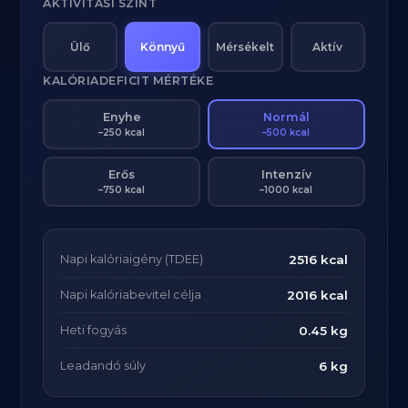
AKTIVITÁSI SZINT
Ülő
Könnyű
Mérsékelt
Aktív
KALÓRIADEFICIT MÉRTÉKE
Enyhe
Normál
–250 kcal
–500 kcal
Erős
Intenzív
–750 kcal
–1000 kcal
Napi kalóriaigény (TDEE)
2516 kcal
Napi kalóriabevitel célja
2016 kcal
Heti fogyás
0.45 kg
Leadandó súly
6 kg