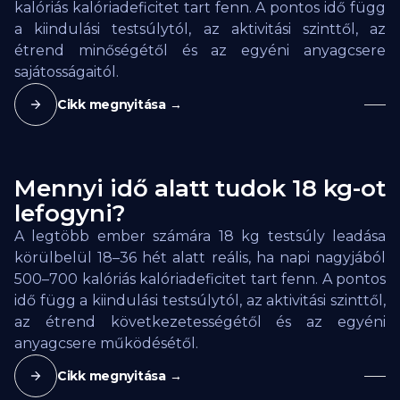
kalóriás kalóriadeficitet tart fenn. A pontos idő függ
a kiindulási testsúlytól, az aktivitási szinttől, az
étrend minőségétől és az egyéni anyagcsere
sajátosságaitól.
Cikk megnyitása →
Mennyi idő alatt tudok 18 kg-ot
lefogyni?
A legtöbb ember számára 18 kg testsúly leadása
körülbelül 18–36 hét alatt reális, ha napi nagyjából
500–700 kalóriás kalóriadeficitet tart fenn. A pontos
idő függ a kiindulási testsúlytól, az aktivitási szinttől,
az étrend következetességétől és az egyéni
anyagcsere működésétől.
Cikk megnyitása →