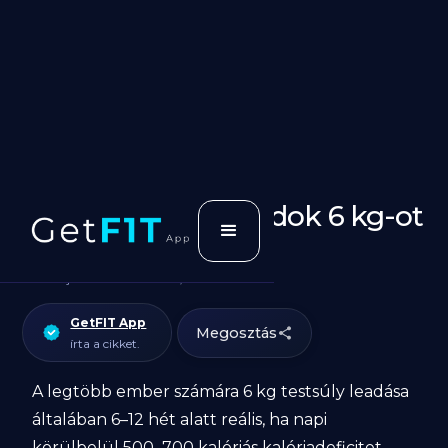
Mennyi idő alatt tudok 6 kg-ot
lefogyni?
Cikk utoljásra frissítve:
March 13, 2026
GetFIT App
Megosztás
írta a cikket.
A legtöbb ember számára 6 kg testsúly leadása
általában 6–12 hét alatt reális, ha napi
körülbelül 500–700 kalóriás kalóriadeficitet