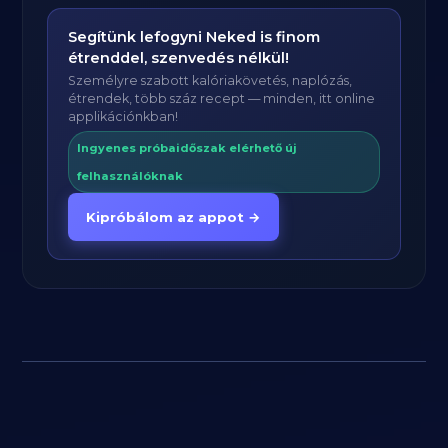
Segítünk lefogyni Neked is finom
étrenddel, szenvedés nélkül!
Személyre szabott kalóriakövetés, naplózás,
étrendek, több száz recept — minden, itt online
applikációnkban!
Ingyenes próbaidőszak elérhető új
felhasználóknak
Kipróbálom az appot →