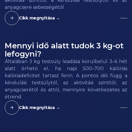
aktivitási szinttől, a kiindulási testsúlytól és az
anyagcsere sebességétől.
Cikk megnyitása →
Mennyi idő alatt tudok 3 kg-ot
lefogyni?
Általában 3 kg testsúly leadása körülbelül 3–6 hét
alatt érhető el, ha napi 500–700 kalóriás
kalóriadeficitet tartasz fenn. A pontos idő függ a
kiindulási testsúlytól, az aktivitási szinttől, az
anyagcserétől és attól, mennyire következetes az
étrend.
Cikk megnyitása →