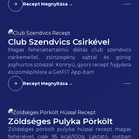
Recept Megnyitása →
Club Szendvics Csirkével
163
kcal
Magas fehérjetartalmú diétás club szendvics
csirkemellel, zsírszegény sajttal és görög
joghurtos szósszal. Könnyű, gyors recept fogyásra
és izomépítésre a GetFIT App-ban!
Recept Megnyitása →
Zöldséges Pulyka Pörkölt
95
kcal
Zöldséges pörkölt pulyka hússal recept magas
fehérjével, csak 95 kcal/100g. Laktató, rostban