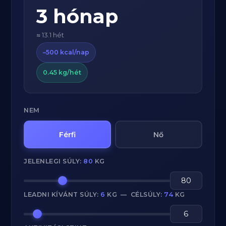
3 hónap
≈ 13.1 hét
–500 kcal/nap
0.45 kg/hét
NEM
Férfi
Nő
JELENLEGI SÚLY:
80
KG
LEADNI KÍVÁNT SÚLY:
6
KG — CÉLSÚLY:
74
KG