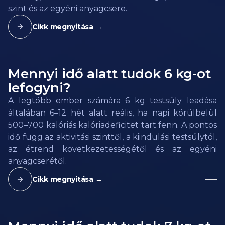
szint és az egyéni anyagcsere.
Cikk megnyitása →
Mennyi idő alatt tudok 6 kg-ot
lefogyni?
A legtöbb ember számára 6 kg testsúly leadása
általában 6–12 hét alatt reális, ha napi körülbelül
500–700 kalóriás kalóriadeficitet tart fenn. A pontos
idő függ az aktivitási szinttől, a kiindulási testsúlytól,
az étrend következetességétől és az egyéni
anyagcserétől.
Cikk megnyitása →