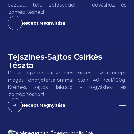
gazdag, tele zöldséggel - fogyáshoz és
izomépítéshez!
Recept Megnyitása →
Tejszínes-Sajtos Csirkés
140
kcal
Tészta
Diétás tejszínes-sajtkrémes csirkés tészta recept
magas fehérjetartalommal, csak 140 kcal/100g.
Krémes, sajtos, laktató - fogyáshoz és
izomépítéshez!
Recept Megnyitása →