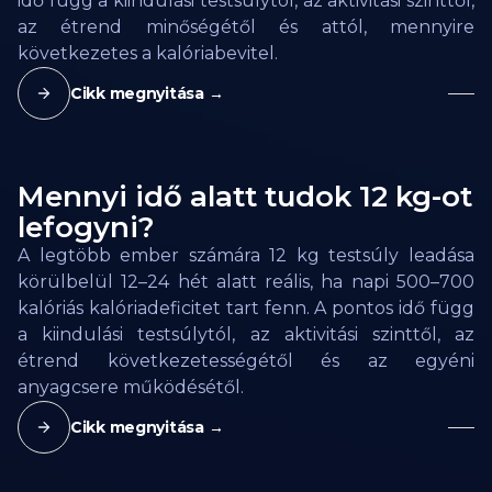
idő függ a kiindulási testsúlytól, az aktivitási szinttől,
az étrend minőségétől és attól, mennyire
következetes a kalóriabevitel.
Cikk megnyitása →
Mennyi idő alatt tudok 12 kg-ot
lefogyni?
A legtöbb ember számára 12 kg testsúly leadása
körülbelül 12–24 hét alatt reális, ha napi 500–700
kalóriás kalóriadeficitet tart fenn. A pontos idő függ
a kiindulási testsúlytól, az aktivitási szinttől, az
étrend következetességétől és az egyéni
anyagcsere működésétől.
Cikk megnyitása →