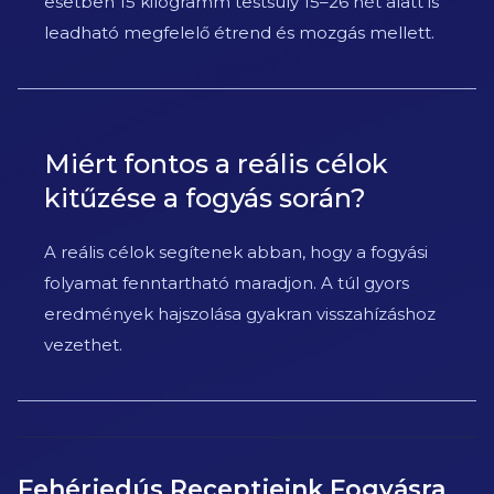
esetben 15 kilogramm testsúly 15–26 hét alatt is
leadható megfelelő étrend és mozgás mellett.
Miért fontos a reális célok
kitűzése a fogyás során?
A reális célok segítenek abban, hogy a fogyási
folyamat fenntartható maradjon. A túl gyors
eredmények hajszolása gyakran visszahízáshoz
vezethet.
Fehérjedús Receptjeink Fogyásra