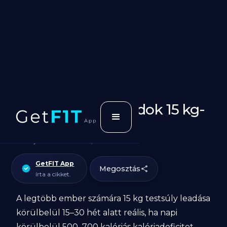
Mennyi idő alatt tudok 15 kg-
ot lefogyni?
Cikk utoljásra frissítve:
March 13, 2026
GetFIT App
Megosztás
írta a cikket.
A legtöbb ember számára 15 kg testsúly leadása
körülbelül 15–30 hét alatt reális, ha napi
körülbelül 500–700 kalóriás kalóriadeficitet