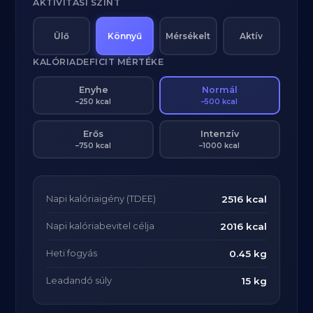
AKTIVITÁSI SZINT
Ülő
Könnyű
Mérsékelt
Aktív
KALÓRIADEFICIT MÉRTÉKE
Enyhe
Normál
–250 kcal
–500 kcal
Erős
Intenzív
–750 kcal
–1000 kcal
Napi kalóriaigény (TDEE)
2516 kcal
Napi kalóriabevitel célja
2016 kcal
Heti fogyás
0.45 kg
Leadandó súly
15 kg