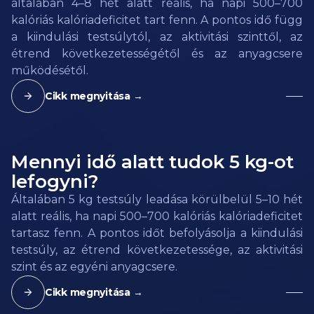
általában 4–8 hét alatt reális, ha napi 500–700
kalóriás kalóriadeficitet tart fenn. A pontos idő függ
a kiindulási testsúlytól, az aktivitási szinttől, az
étrend következetességétől és az anyagcsere
működésétől.
Cikk megnyitása →
Mennyi idő alatt tudok 5 kg-ot
lefogyni?
Általában 5 kg testsúly leadása körülbelül 5–10 hét
alatt reális, ha napi 500–700 kalóriás kalóriadeficitet
tartasz fenn. A pontos időt befolyásolja a kiindulási
testsúly, az étrend következetessége, az aktivitási
szint és az egyéni anyagcsere.
Cikk megnyitása →