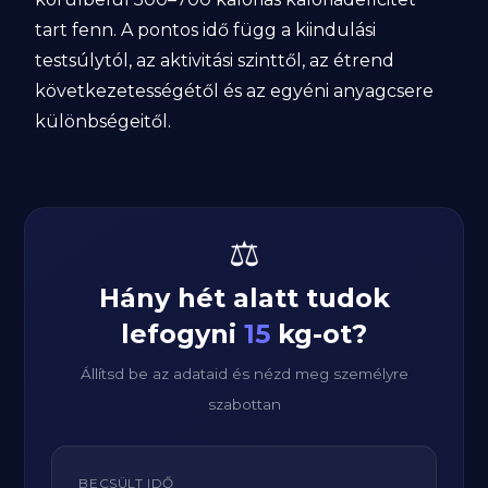
tart fenn. A pontos idő függ a kiindulási
testsúlytól, az aktivitási szinttől, az étrend
következetességétől és az egyéni anyagcsere
különbségeitől.
⚖️
Hány hét alatt tudok
lefogyni
15
kg-ot?
Állítsd be az adataid és nézd meg személyre
szabottan
BECSÜLT IDŐ