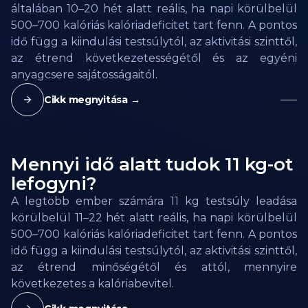
általában 10–20 hét alatt reális, ha napi körülbelül
500–700 kalóriás kalóriadeficitet tart fenn. A pontos
idő függ a kiindulási testsúlytól, az aktivitási szinttől,
az étrend következetességétől és az egyéni
anyagcsere sajátosságaitól.
Cikk megnyitása →
Mennyi idő alatt tudok 11 kg-ot
lefogyni?
A legtöbb ember számára 11 kg testsúly leadása
körülbelül 11–22 hét alatt reális, ha napi körülbelül
500–700 kalóriás kalóriadeficitet tart fenn. A pontos
idő függ a kiindulási testsúlytól, az aktivitási szinttől,
az étrend minőségétől és attól, mennyire
következetes a kalóriabevitel.