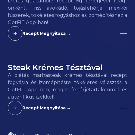
Diétás guacamole recept 6g fehérjével 100g-
onként, friss avokádó, tojásfehérje, mexikói
fűszerek, tökéletes fogyáshoz és izomépítéshez a
GetFIT App-ban!
Recept Megnyitása →
Steak Krémes Tésztával
180
kcal
A diétás marhasteak krémes tésztával recept
fogyásra és izomépítésre tökéletes választás a
GetFIT App-ban, magas fehérjetartalommal és
autentikus ízekkel!
Recept Megnyitása →