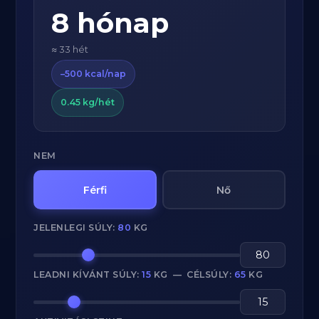
8 hónap
≈ 33 hét
–500 kcal/nap
0.45 kg/hét
NEM
Férfi
Nő
JELENLEGI SÚLY:
80
KG
LEADNI KÍVÁNT SÚLY:
15
KG — CÉLSÚLY:
65
KG