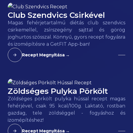
Club Szendvics Csirkével
163
kcal
Magas fehérjetartalmú diétás club szendvics
csirkemellel, zsírszegény sajttal és görög
joghurtos szósszal. Könnyű, gyors recept fogyásra
és izomépítésre a GetFIT App-ban!
Recept Megnyitása →
Zöldséges Pulyka Pörkölt
95
kcal
Zöldséges pörkölt pulyka hússal recept magas
fehérjével, csak 95 kcal/100g. Laktató, rostban
gazdag, tele zöldséggel - fogyáshoz és
izomépítéshez!
Recept Megnyitása →