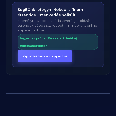
Segítünk lefogyni Neked is finom
étrenddel, szenvedés nélkül!
Személyre szabott kalóriakövetés, naplózás,
étrendek, több száz recept — minden, itt online
applikációnkban!
Ingyenes próbaidőszak elérhető új
felhasználóknak
Kipróbálom az appot →