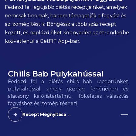
Fedezd fel legújabb diétás receptjeinket, amelyek
nemcsak finomak, hanem támogatják a fogyást és
az izomépítést is. Böngéssz a több száz recept
között, és naplózd őket könnyedén az étrendedbe
közvetlenül a GetFIT App-ban.
Chilis Bab Pulykahússal
120
kcal
Fedezd fel a diétás chilis bab receptünket
pulykahússal, amely gazdag fehérjében és
alacsony kalóriatartalmú. Tökéletes választás
fogyáshoz és izomépítéshez!
Recept Megnyitása →