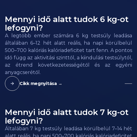
Mennyi idő alatt tudok 6 kg-ot
lefogyni?
A legtöbb ember számára 6 kg testsúly leadása
általában 6–12 hét alatt reális, ha napi körülbelül
500–700 kalóriás kalóriadeficitet tart fenn. A pontos
idő függ az aktivitási szinttől, a kiindulási testsúlytól,
az étrend következetességétől és az egyéni
anyagcserétől.
Cikk megnyitása →
Mennyi idő alatt tudok 7 kg-ot
lefogyni?
Általában 7 kg testsúly leadása körülbelül 7–14 hét
alatt reális, ha napi 500–700 kalóriás kalóriadeficitet