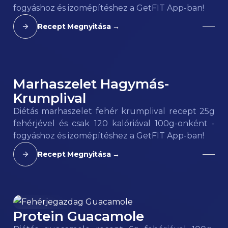
fogyáshoz és izomépítéshez a GetFIT App-ban!
Recept Megnyitása →
Marhaszelet Hagymás-
120
kcal
Krumplival
Diétás marhaszelet fehér krumplival recept 25g
fehérjével és csak 120 kalóriával 100g-onként -
fogyáshoz és izomépítéshez a GetFIT App-ban!
Recept Megnyitása →
Protein Guacamole
106
kcal