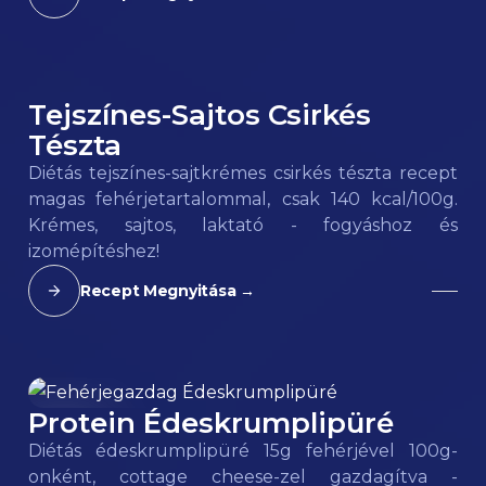
Tejszínes-Sajtos Csirkés
140
kcal
Tészta
Diétás tejszínes-sajtkrémes csirkés tészta recept
magas fehérjetartalommal, csak 140 kcal/100g.
Krémes, sajtos, laktató - fogyáshoz és
izomépítéshez!
Recept Megnyitása →
Protein Édeskrumplipüré
95
kcal
Diétás édeskrumplipüré 15g fehérjével 100g-
onként, cottage cheese-zel gazdagítva -