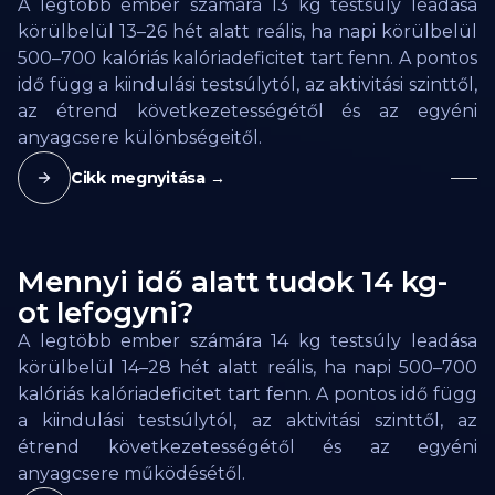
A legtöbb ember számára 13 kg testsúly leadása
körülbelül 13–26 hét alatt reális, ha napi körülbelül
500–700 kalóriás kalóriadeficitet tart fenn. A pontos
idő függ a kiindulási testsúlytól, az aktivitási szinttől,
az étrend következetességétől és az egyéni
anyagcsere különbségeitől.
Cikk megnyitása →
Mennyi idő alatt tudok 14 kg-
ot lefogyni?
A legtöbb ember számára 14 kg testsúly leadása
körülbelül 14–28 hét alatt reális, ha napi 500–700
kalóriás kalóriadeficitet tart fenn. A pontos idő függ
a kiindulási testsúlytól, az aktivitási szinttől, az
étrend következetességétől és az egyéni
anyagcsere működésétől.