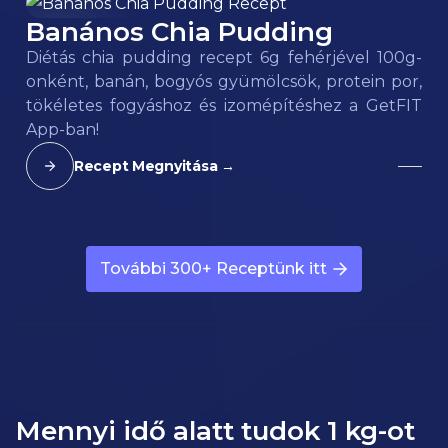
Banános Chia Pudding
80
kcal
Diétás chia pudding recept 6g fehérjével 100g-
onként, banán, bogyós gyümölcsök, protein por,
tökéletes fogyáshoz és izomépítéshez a GetFIT
App-ban!
Recept Megnyitása →
További 300+ Receptünk itt
Mennyi idő alatt tudok 1 kg-ot