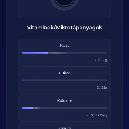
Vitaminok/Mikrotápanyagok
Rost
7.8
/
25
g
Cukor
0
/
25
g
Kálcium
128.0
/
1000
mg
Kálium