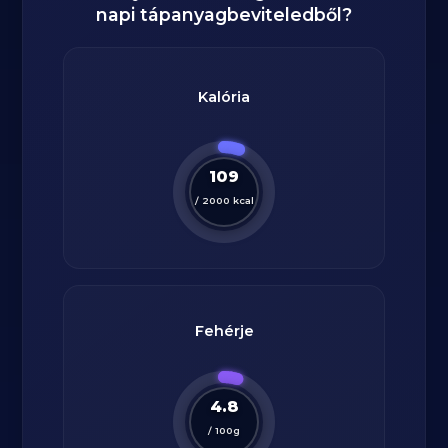
napi tápanyagbeviteledből?
Kalória
109
/
2000
kcal
Fehérje
4.8
/
100
g