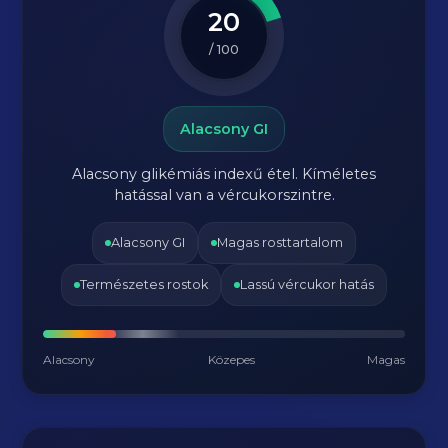
20
/ 100
Alacsony GI
Alacsony glikémiás indexű étel. Kíméletes
hatással van a vércukorszintre.
Alacsony GI
Magas rosttartalom
Természetes rostok
Lassú vércukor hatás
Alacsony
Közepes
Magas