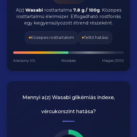
A(z)
Wasabi
rosttartalma
7.8 g / 100g
.
Közepes
rosttartalmú élelmiszer. Elfogadható rostforrás
egy kiegyensúlyozott étrend részeként.
Közepes rosttartalom
Telítő hatású
Alacsony (0)
Közepes
Magas (100)
Mennyi a(z)
Wasabi
glikémiás indexe,
vércukorszint hatása?