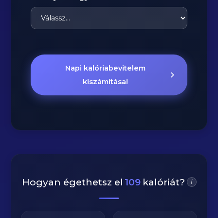
Napi kalóriabevitelem
kiszámítása!
Hogyan égethetsz el
109
kalóriát?
i