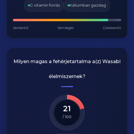
C-vitamin forrás
Káliumban gazdag
Serkentő
Semleges
Csökkentő
Milyen magas a fehérjetartalma a(z)
Wasabi
élelmiszernek?
21
/ 100