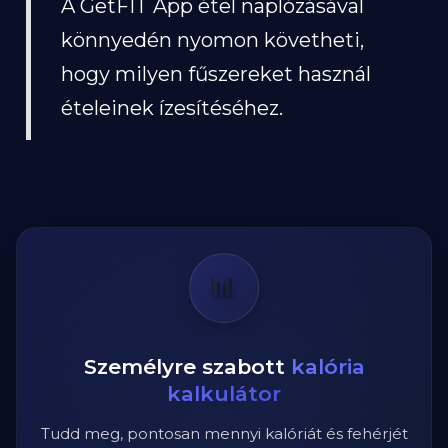
A GetFIT App étel naplózásával
könnyedén nyomon követheti,
hogy milyen fűszereket használ
ételeinek ízesítéséhez.
📊
Személyre szabott
kalória
kalkulátor
Tudd meg, pontosan mennyi kalóriát és fehérjét