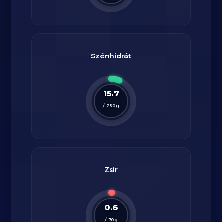
Szénhidrát
15.7
/
250
g
Zsír
0.6
/
70
g