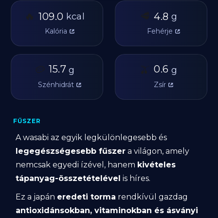
🔥
🥩
109.0
4.8
kcal
g
Kalória
Fehérje
🥔
15.7
🫒
0.6
g
g
Szénhidrát
Zsír
FŰSZER
A wasabi az egyik legkülönlegesebb és
legegészségesebb fűszer
a világon, amely
nemcsak egyedi ízével, hanem
kivételes
tápanyag-összetételével
is híres.
Ez a japán
eredeti torma
rendkívül gazdag
antioxidánsokban, vitaminokban és ásványi