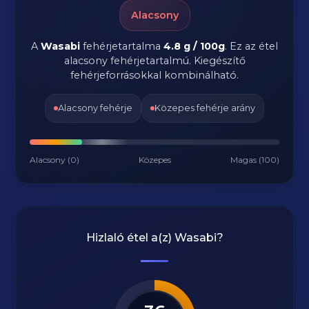
Alacsony
A
Wasabi
fehérjetartalma
4.8 g / 100g
. Ez az étel
alacsony fehérjetartalmú. Kiegészítő
fehérjeforrásokkal kombinálható.
Alacsony fehérje
Közepes fehérje arány
Alacsony (0)
Közepes
Magas (100)
Hizlaló étel a(z)
Wasabi
?