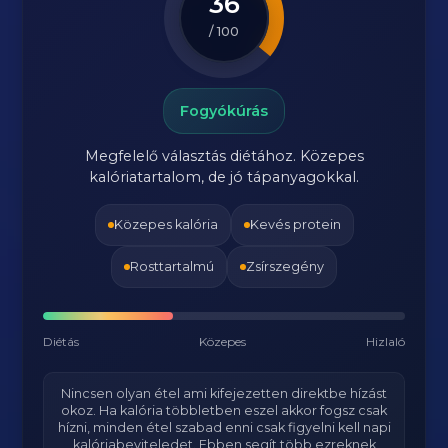
36
/ 100
Fogyókúrás
Megfelelő választás diétához. Közepes
kalóriatartalom, de jó tápanyagokkal.
Közepes kalória
Kevés protein
Rosttartalmú
Zsírszegény
Diétás
Közepes
Hizlaló
Nincsen olyan étel ami kifejezetten direktbe hízást
okoz. Ha kalória többletben eszel akkor fogsz csak
hízni, minden étel szabad enni csak figyelni kell napi
kalóriabeviteledet. Ebben segít több ezreknek