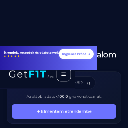
Wasabi - Kalóriatartalom
Étrendek, receptek és edzéstervek
Ingyenes Próba →
★★★★★
és Tápanyagok
g
Az alábbi adatok
100.0
g
-ra vonatkoznak.
Elmentem étrendembe