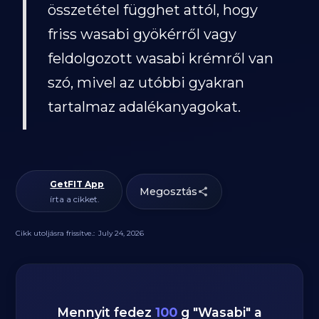
összetétel függhet attól, hogy
friss wasabi gyökérről vagy
feldolgozott wasabi krémről van
szó, mivel az utóbbi gyakran
tartalmaz adalékanyagokat.
GetFIT App
Megosztás
írta a cikket.
Cikk utoljásra frissítve.:
July 24, 2026
Mennyit fedez
100
g
"
Wasabi
" a