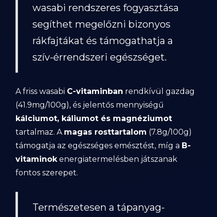
wasabi rendszeres fogyasztása
segíthet megelőzni bizonyos
rákfajtákat és támogathatja a
szív-érrendszeri egészséget.
A friss wasabi
C-vitaminban
rendkívül gazdag
(41.9mg/100g), és jelentős mennyiségű
kálciumot, káliumot és magnéziumot
tartalmaz. A
magas rosttartalom
(7.8g/100g)
támogatja az egészséges emésztést, míg a
B-
vitaminok
energiatermelésben játszanak
fontos szerepet.
Természetesen a tápanyag-