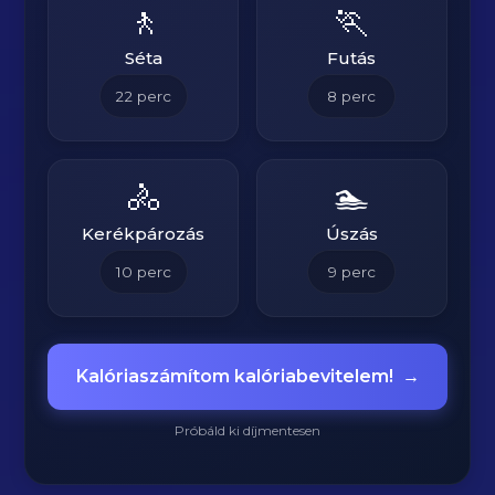
🚶
🏃
Séta
Futás
22
perc
8
perc
🚴
🏊
Kerékpározás
Úszás
10
perc
9
perc
Kalóriaszámítom kalóriabevitelem!
→
Próbáld ki díjmentesen