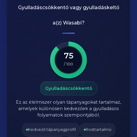
Gyulladáscsökkentő vagy gyulladáskeltő
a(z)
Wasabi
?
75
/ 100
Gyulladáscsökkentő
Ez az élelmiszer olyan tápanyagokat tartalmaz,
amelyek különösen kedvezőek a gyulladásos
folyamatok szempontjából.
Kedvező tápanyagprofil
Rosttartalmú