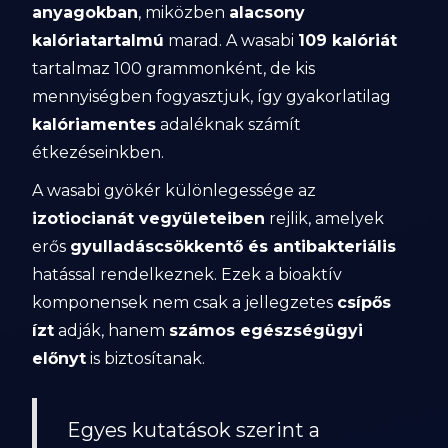
anyagokban
, miközben
alacsony
kalóriatartalmú
marad. A wasabi
109 kalóriát
tartalmaz 100 grammonként, de kis
mennyiségben fogyasztjuk, így gyakorlatilag
kalóriamentes
adaléknak számít
étkezéseinkben.
A wasabi gyökér különlegessége az
izotiocianát vegyületeiben
rejlik, amelyek
erős
gyulladáscsökkentő és antibakteriális
hatással rendelkeznek. Ezek a bioaktív
komponensek nem csak a jellegzetes
csípős
ízt
adják, hanem
számos egészségügyi
előnyt
is biztosítanak.
Egyes kutatások szerint a