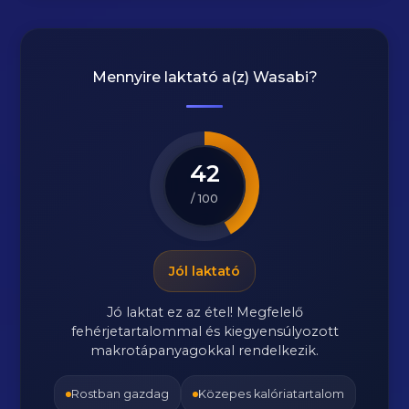
Mennyire laktató a(z)
Wasabi
?
42
/ 100
Jól laktató
Jó laktat ez az étel! Megfelelő
fehérjetartalommal és kiegyensúlyozott
makrotápanyagokkal rendelkezik.
Rostban gazdag
Közepes kalóriatartalom