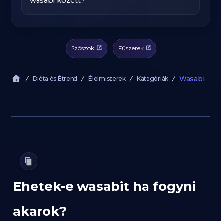
wasabi között?
Szószok
Fűszerek
Wasabi
Diéta és Étrend
Élelmiszerek
Kategóriák
Ehetek-e wasabit ha fogyni
akarok?