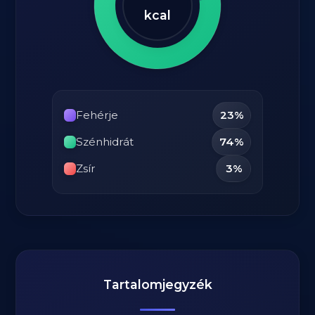
kcal
Fehérje
23%
Szénhidrát
74%
Zsír
3%
Tartalomjegyzék