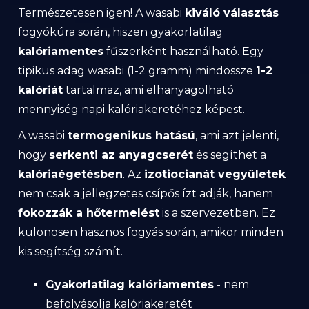
Természetesen igen! A wasabi
kiváló választás
fogyókúra során, hiszen gyakorlatilag
kalóriamentes
fűszerként használható. Egy
tipikus adag wasabi (1-2 gramm) mindössze
1-2
kalóriát
tartalmaz, ami elhanyagolható
mennyiség napi kalóriakeretéhez képest.
A wasabi
termogenikus hatású
, ami azt jelenti,
hogy
serkenti az anyagcserét
és segíthet a
kalóriaégetésben
. Az
izotiocianát vegyületek
nem csak a jellegzetes csípős ízt adják, hanem
fokozzák a hőtermelést
is a szervezetben. Ez
különösen hasznos fogyás során, amikor minden
kis segítség számít.
Gyakorlatilag kalóriamentes
- nem
befolyásolja kalóriakeretét