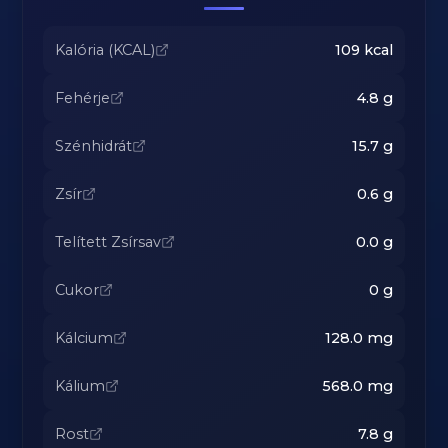
Kalória (KCAL)
109
kcal
Fehérje
4.8
g
Szénhidrát
15.7
g
Zsír
0.6
g
Telített Zsírsav
0.0
g
Cukor
0
g
Kálcium
128.0
mg
Kálium
568.0
mg
Rost
7.8
g