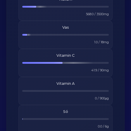
568.0
/
3500
mg
Vas
1.0
/
18
mg
Vitamin C
41.9
/
90
mg
Vitamin A
0
/
900
μg
Só
0.0
/
6
g