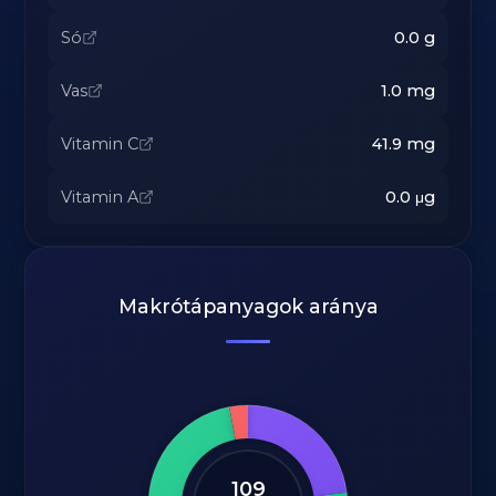
Só
0.0
g
Vas
1.0
mg
Vitamin C
41.9
mg
Vitamin A
0.0
μg
Makrótápanyagok aránya
109