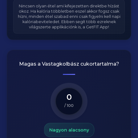
Nincsen olyan étel ami kifejezetten direktbe hízást
okoz. Ha kalória többletben eszel akkor fogsz csak
hízni, minden étel szabad enni csak figyelni kell napi
kalóriabeviteledet. Ebben segít több ezreknek
világszerte applikációnk is, a GetFIT App!
Magas a
Vastagkolbász
cukortartalma?
0
/ 100
Nagyon alacsony