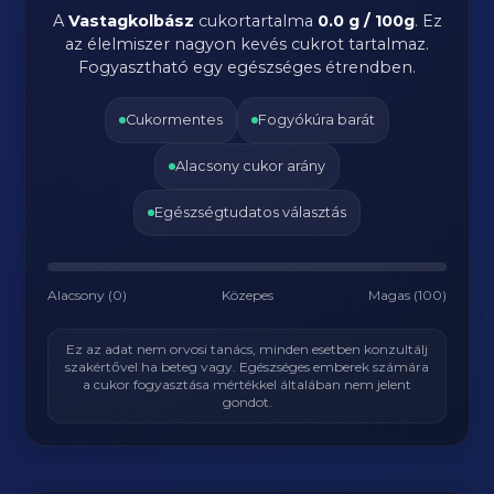
A
Vastagkolbász
cukortartalma
0.0 g / 100g
. Ez
az élelmiszer nagyon kevés cukrot tartalmaz.
Fogyasztható egy egészséges étrendben.
Cukormentes
Fogyókúra barát
Alacsony cukor arány
Egészségtudatos választás
Alacsony (0)
Közepes
Magas (100)
Ez az adat nem orvosi tanács, minden esetben konzultálj
szakértővel ha beteg vagy. Egészséges emberek számára
a cukor fogyasztása mértékkel általában nem jelent
gondot.