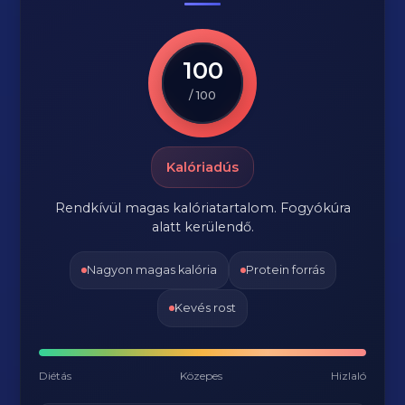
100
/ 100
Kalóriadús
Rendkívül magas kalóriatartalom. Fogyókúra
alatt kerülendő.
Nagyon magas kalória
Protein forrás
Kevés rost
Diétás
Közepes
Hizlaló