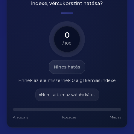
indexe, vércukorszint hatása?
0
/ 100
Nincs hatás
Ennek az élelmiszernek 0 a glikémiás indexe
Nem tartalmaz szénhidrátot
Alacsony
Közepes
Magas