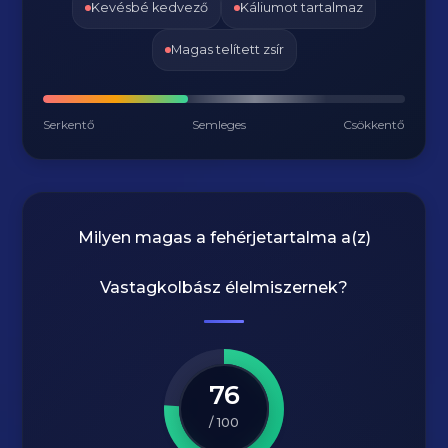
Kevésbé kedvező
Káliumot tartalmaz
Magas telített zsír
Serkentő
Semleges
Csökkentő
Milyen magas a fehérjetartalma a(z)
Vastagkolbász
élelmiszernek?
76
/ 100