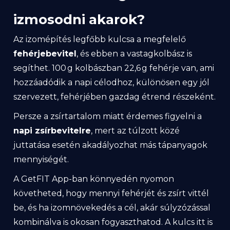
izmosodni akarok?
Az izomépítés legfőbb kulcsa a megfelelő
fehérjebevitel
, és ebben a vastagkolbász is
segíthet. 100 g kolbászban 22,6 g fehérje van, ami
hozzáadódik a napi célodhoz, különösen egy jól
szervezett, fehérjében gazdag étrend részeként.
Persze a zsírtartalom miatt érdemes figyelni a
napi zsírbevitelre
, mert az túlzott közé
juttatása esetén akadályozhat más tápanyagok
mennyiségét.
A GetFIT App-ban könnyedén nyomon
követheted, hogy mennyi fehérjét és zsírt vittél
be, és ha izomnövekedés a cél, akár súlyzózással
kombinálva is okosan fogyaszthatod. A kulcs itt is