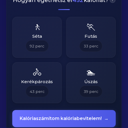
Hogyan égethetsz el
452
kalóriát?
🚶
🏃
Séta
Futás
92
perc
33
perc
🚴
🏊
Kerékpározás
Úszás
43
perc
39
perc
Kalóriaszámítom kalóriabevitelem!
→