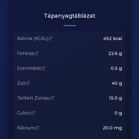
Tápanyagtáblázat
Kalória (KCAL)
452
kcal
Fehérje
22.6
g
Szénhidrát
0.5
g
Zsír
40
g
Telített Zsírsav
15.0
g
Cukor
0
g
Kálcium
20.0
mg