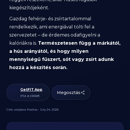
kiegészítőjeként.
Gazdag fehérje- és zsírtartalommal
rendelkezik, ami energiával tölti fel a
szervezetet – de érdemes odafigyelni a
kalóriákra is.
Természetesen függ a márkától,
a hús arányától, és hogy milyen
mennyiségű fűszert, sót vagy zsírt adunk
hozzá a készítés során.
GetFIT App
Megosztás
írta a cikket.
Cikk utoljásra frissítve.:
July 24, 2026