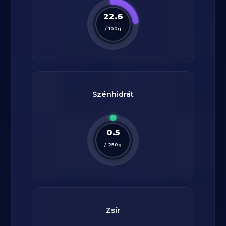
22.6
/
100
g
Szénhidrát
0.5
/
250
g
Zsír