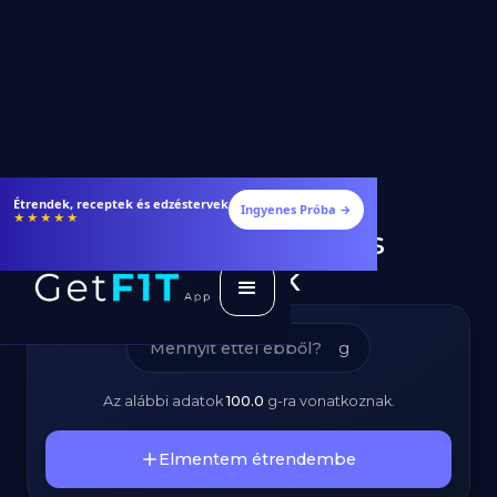
Vastagkolbász –
Fogyj és izmosodj hatékonyabban
Ingyenes Próba →
★★★★★
Kalóriatartalom és
Tápanyagok
g
Az alábbi adatok
100.0
g
-ra vonatkoznak.
Elmentem étrendembe