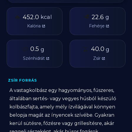
🔥
🥩
452.0
22.6
kcal
g
Kalória
Fehérje
🥔
0.5
🫒
40.0
g
g
Szénhidrát
Zsír
ZSÍR FORRÁS‍
A vastagkolbász egy hagyományos, fűszeres,
általában sertés- vagy vegyes húsból készülő
kolbászfajta, amely mély ízvilágával könnyen
belopja magát az ínyencek szívébe. Gyakran
kerül sütésre, főzésre vagy grillesítésre, akár
reggeli részeként, akár húsos fogások