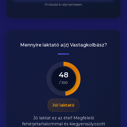
Próbáld ki díjmentesen
Mennyire laktató a(z)
Vastagkolbász
?
48
/ 100
Jól laktató
Jó laktat ez az étel! Megfelelő
fehérjetartalommal és kiegyensúlyozott