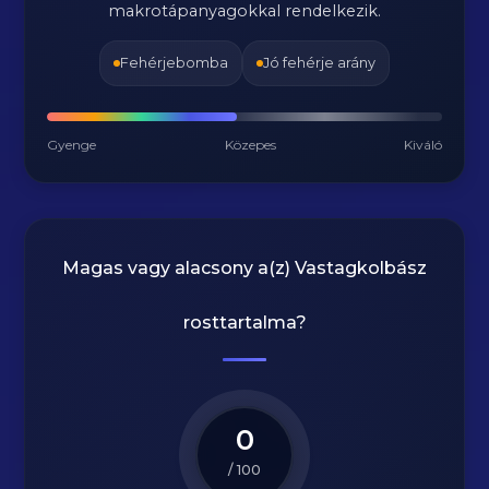
makrotápanyagokkal rendelkezik.
Fehérjebomba
Jó fehérje arány
Gyenge
Közepes
Kiváló
Magas vagy alacsony a(z) Vastagkolbász
rosttartalma?
0
/ 100