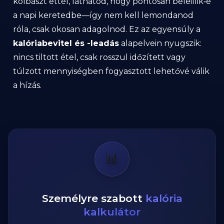
kolbászt ettél, láthatod, hogy pontosan beleillik‑e
a napi keretedbe—így nem kell lemondanod
róla, csak okosan adagolnod. Ez az egyensúly a
kalóriabevitel és -leadás
alapelvein nyugszik:
nincs tiltott étel, csak rosszul időzített vagy
túlzott mennyiségben fogyasztott lehetővé válik
a hízás.
📊
Személyre szabott
kalória
kalkulátor