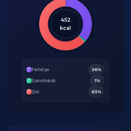
452
kcal
Fehérje
36%
Szénhidrát
1%
Zsír
63%