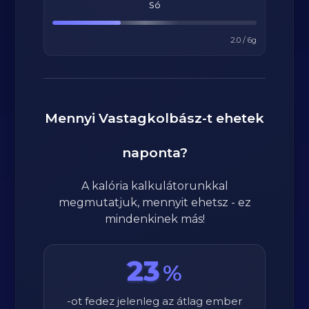
Só
2.0
/
6
g
Mennyi
Vastagkolbász
-t ehetek
naponta?
A kalória kalkulátorunkkal
megmutatjuk, mennyit ehetsz - ez
mindenkinek más!
23
%
-ot fedez jelenleg az átlag ember