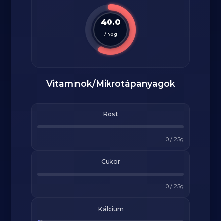
40.0
/
70
g
Vitaminok/Mikrotápanyagok
Rost
0
/
25
g
Cukor
0
/
25
g
Kálcium