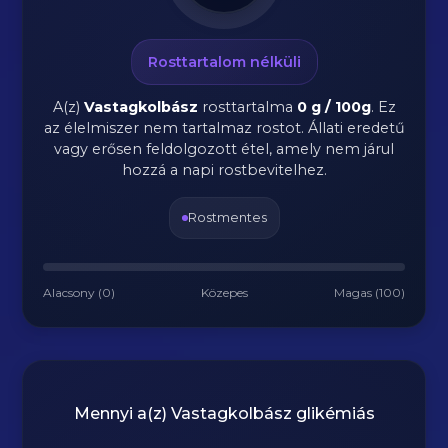
Rosttartalom nélküli
A(z)
Vastagkolbász
rosttartalma
0 g / 100g
.
Ez
az élelmiszer nem tartalmaz rostot. Állati eredetű
vagy erősen feldolgozott étel, amely nem járul
hozzá a napi rostbevitelhez.
Rostmentes
Alacsony (0)
Közepes
Magas (100)
Mennyi a(z)
Vastagkolbász
glikémiás