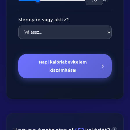
Mennyire vagy aktív?
Napi kalóriabevitelem
kiszámítása!
i