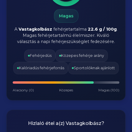
Magas
A
Vastagkolbász
fehérjetartalma
22.6 g / 100g
.
Magas fehérjetartalmú élelmiszer. Kiváló
választás a napi fehérjeszükséglet fedezésére.
Fehérjedús
Közepes fehérje arány
Kalóriadús fehérjeforrás
Sportolóknak ajánlott
Alacsony (0)
Közepes
Magas (100)
Hizlaló étel a(z)
Vastagkolbász
?