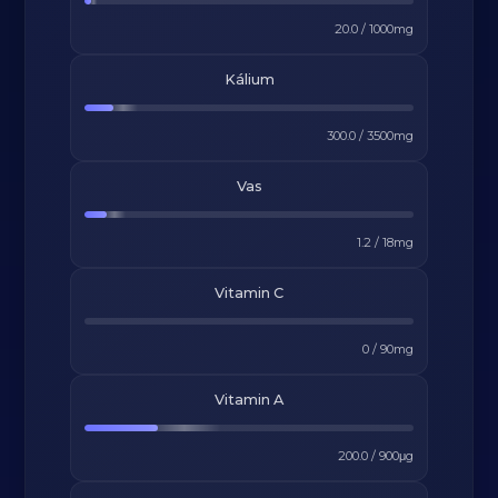
20.0
/
1000
mg
Kálium
300.0
/
3500
mg
Vas
1.2
/
18
mg
Vitamin C
0
/
90
mg
Vitamin A
200.0
/
900
μg