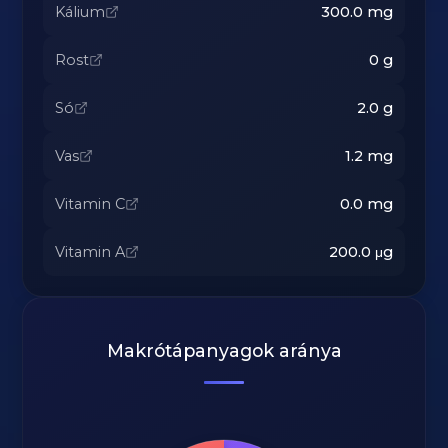
Kálium
300.0
mg
Rost
0
g
Só
2.0
g
Vas
1.2
mg
Vitamin C
0.0
mg
Vitamin A
200.0
μg
Makrótápanyagok aránya