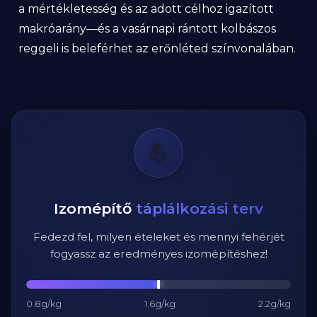
a mértékletesség és az adott célhoz igazított
makróarány—és a vasárnapi rántott kolbászos
reggeli is beleférhet az erőnléted színvonalában.
💪
Izomépítő
táplálkozási terv
Fedezd fel, milyen ételeket és mennyi fehérjét
fogyassz az eredményes izomépítéshez!
0.8g/kg
1.6g/kg
2.2g/kg