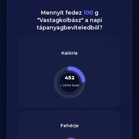
Mennyit fedez
100
g
"
Vastagkolbász
" a napi
tápanyagbeviteledből?
Kalória
452
/
2000
kcal
Fehérje