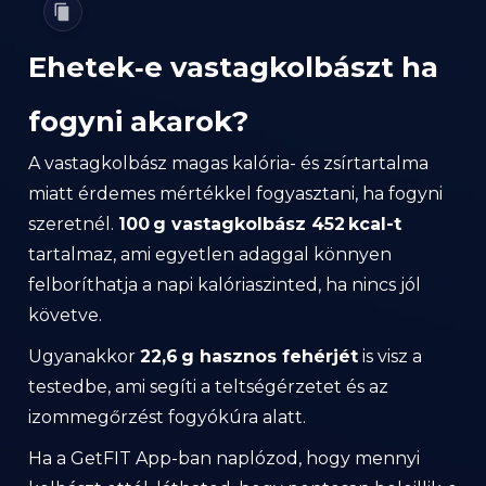
Ehetek‑e vastagkolbászt ha
fogyni akarok?
A vastagkolbász magas kalória- és zsírtartalma
miatt érdemes mértékkel fogyasztani, ha fogyni
szeretnél.
100 g vastagkolbász 452 kcal-t
tartalmaz, ami egyetlen adaggal könnyen
felboríthatja a napi kalóriaszinted, ha nincs jól
követve.
Ugyanakkor
22,6 g hasznos fehérjét
is visz a
testedbe, ami segíti a teltségérzetet és az
izommegőrzést fogyókúra alatt.
Ha a GetFIT App-ban naplózod, hogy mennyi