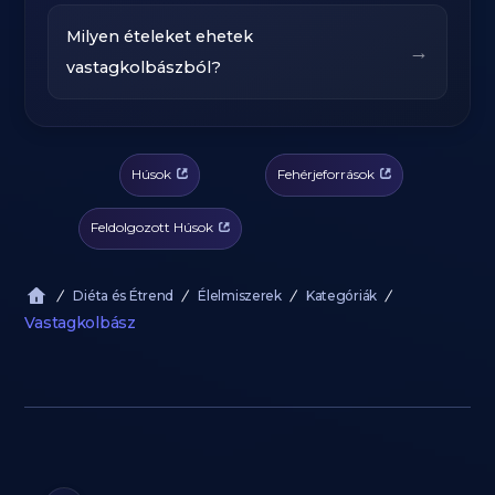
Milyen ételeket ehetek
→
vastagkolbászból?
Húsok
Fehérjeforrások
Feldolgozott Húsok
Diéta és Étrend
Élelmiszerek
Kategóriák
Vastagkolbász