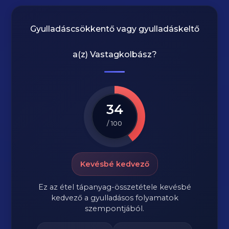
Gyulladáscsökkentő vagy gyulladáskeltő
a(z)
Vastagkolbász
?
34
/ 100
Kevésbé kedvező
Ez az étel tápanyag-összetétele kevésbé
kedvező a gyulladásos folyamatok
szempontjából.