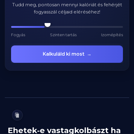
Tudd meg, pontosan mennyi kalóriát és fehérjét
fogyasszál céljaid eléréséhez!
Fogyás
Szinten tartás
Izomépítés
Kalkuláld ki most
→
Ehetek‑e vastagkolbászt ha