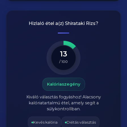
Hizlaló étel a(z)
Shirataki Rizs
?
13
/ 100
Kalóriaszegény
Kiváló választás fogyáshoz! Alacsony
kalóriatartalmú étel, amely segít a
súlykontrollban.
Kevés kalória
Diétás választás