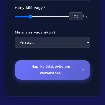
Hány kiló vagy?
kg
Mennyire vagy aktív?
Napi kalóriabevitelem
kiszámítása!