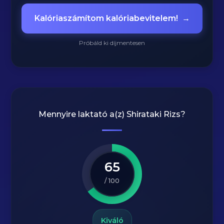
Kalóriaszámítom kalóriabevitelem!
→
Próbáld ki díjmentesen
Mennyire laktató a(z)
Shirataki Rizs
?
65
/ 100
Kiváló