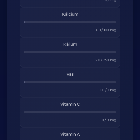
0
/
25
g
Kálcium
6.0
/
1000
mg
Kálium
12.0
/
3500
mg
Vas
0.1
/
18
mg
Vitamin C
0
/
90
mg
Vitamin A