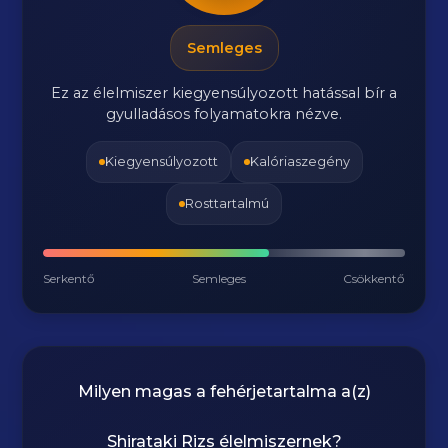
Semleges
Ez az élelmiszer kiegyensúlyozott hatással bír a
gyulladásos folyamatokra nézve.
Kiegyensúlyozott
Kalóriaszegény
Rosttartalmú
Serkentő
Semleges
Csökkentő
Milyen magas a fehérjetartalma a(z)
Shirataki Rizs
élelmiszernek?