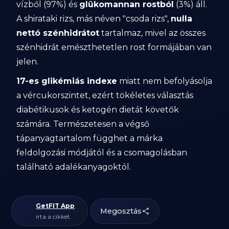
vízből (97%) és
glükomannan rostból
(3%) áll.
A shirataki rizs, más néven "csoda rizs",
nulla
nettó szénhidrátot
tartalmaz, mivel az összes
szénhidrát emészthetetlen rost formájában van
jelen.
17-es glikémiás indexe
miatt nem befolyásolja
a vércukorszintet, ezért tökéletes választás
diabétikusok és ketogén dietát követők
számára. Természetesen a végső
tápanyagtartalom függhet a márka
feldolgozási módjától és a csomagolásban
található adalékanyagoktól.
GetFIT App
Megosztás
írta a cikket.