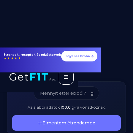
Shirataki Rizs -
Étrendek, receptek és edzéstervek
Ingyenes Próba →
★★★★★
Kalóriatartalom és
Tápanyagok
g
Az alábbi adatok
100.0
g
-ra vonatkoznak.
Elmentem étrendembe