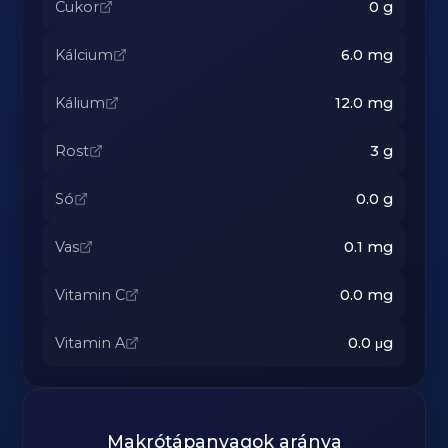
Cukor
0
g
Kálcium
6.0
mg
Kálium
12.0
mg
Rost
3
g
Só
0.0
g
Vas
0.1
mg
Vitamin C
0.0
mg
Vitamin A
0.0
μg
Makrótápanyagok aránya