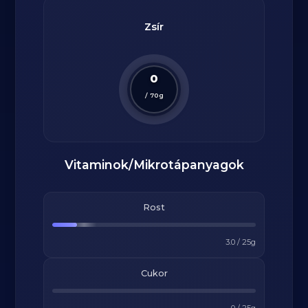
Zsír
0
/
70
g
Vitaminok/Mikrotápanyagok
Rost
3.0
/
25
g
Cukor