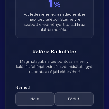
1
%
-ot fedez jelenleg az átlag ember
napi beviteléből. Személyre
szabott eredményért töltsd ki az
alábbi mezőket!
Kalória Kalkulátor
Megmutatjuk neked pontosan mennyi
kalóriát, fehérjét, zsírt, és szénhidrátot egyél
naponta a céljaid eléréséhez!
Nemed
Nő 👩
Férfi 👨