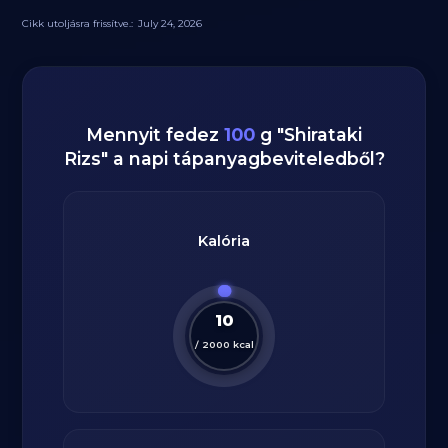
Cikk utoljásra frissítve.:
July 24, 2026
Mennyit fedez
100
g
"
Shirataki
Rizs
" a napi tápanyagbeviteledből?
Kalória
10
/
2000
kcal