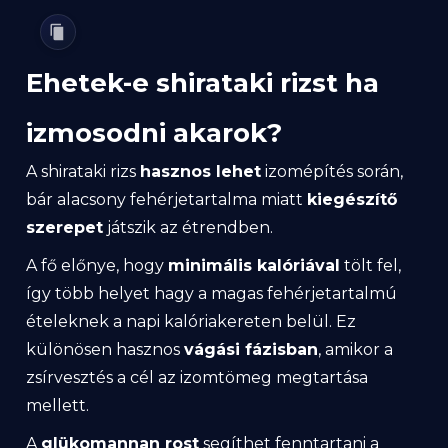
Ehetek-e shirataki rizst ha
izmosodni akarok?
A shirataki rizs
hasznos lehet
izomépítés során,
bár alacsony fehérjetartalma miatt
kiegészítő
szerepet
játszik az étrendben.
A fő előnye, hogy
minimális kalóriával
tölt fel,
így több helyet hagy a magas fehérjetartalmú
ételeknek a napi kalóriakereten belül. Ez
különösen hasznos
vágási fázisban
, amikor a
zsírvesztés a cél az izomtömeg megtartása
mellett.
A
glükomannan rost
segíthet fenntartani a