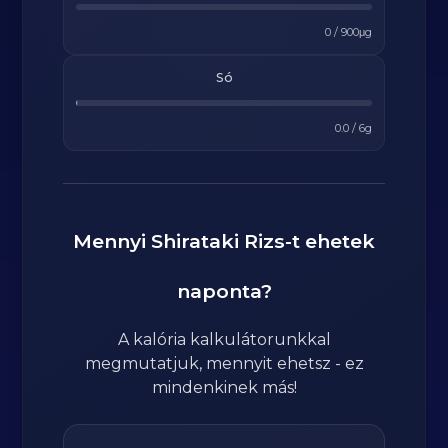
0
/
900
μg
Só
0.0
/
6
g
Mennyi
Shirataki Rizs
-t ehetek
naponta?
A kalória kalkulátorunkkal
megmutatjuk, mennyit ehetsz - ez
mindenkinek más!