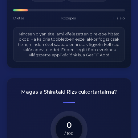
Diétás
Közepes
Hizlaló
Nincsen olyan étel ami kifejezetten direktbe hízást
okoz. Ha kalória többletben eszel akkor fogsz csak
hízni, minden étel szabad enni csak figyelni kell napi
kalóriabeviteledet. Ebben segít több ezreknek
világszerte applikációnk is, a GetFIT App!
Magas a
Shirataki Rizs
cukortartalma?
0
/ 100