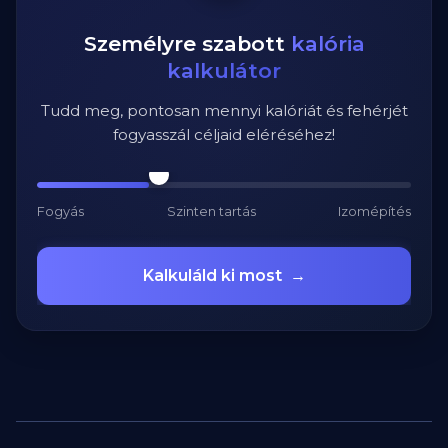
Személyre szabott
kalória
kalkulátor
Tudd meg, pontosan mennyi kalóriát és fehérjét
fogyasszál céljaid eléréséhez!
Fogyás
Szinten tartás
Izomépítés
Kalkuláld ki most
→