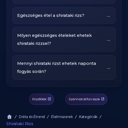
→
Egészséges étel a shirataki rizs?
Milyen egészséges ételeket ehetek
→
shirataki rizzsel?
Mennyi shirataki rizst ehetek naponta
→
fogyás során?
Rízsfélék
Szénhidrátforrások
Diéta és Étrend
Élelmiszerek
Kategóriák
Shirataki Rizs