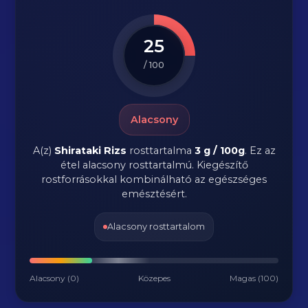
25
/ 100
Alacsony
A(z)
Shirataki Rizs
rosttartalma
3 g / 100g
.
Ez az
étel alacsony rosttartalmú. Kiegészítő
rostforrásokkal kombinálható az egészséges
emésztésért.
Alacsony rosttartalom
Alacsony (0)
Közepes
Magas (100)