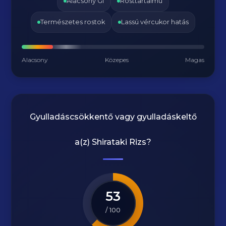
Alacsony GI
Rosttartalmú
Természetes rostok
Lassú vércukor hatás
Alacsony
Közepes
Magas
Gyulladáscsökkentő vagy gyulladáskeltő
a(z)
Shirataki Rizs
?
53
/ 100