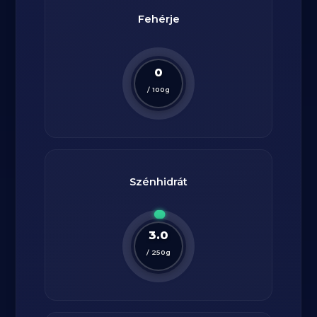
Fehérje
0
/
100
g
Szénhidrát
3.0
/
250
g