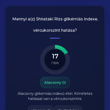
Mennyi a(z)
Shirataki Rizs
glikémiás indexe,
vércukorszint hatása?
17
/ 100
Alacsony GI
Alacsony glikémiás indexű étel. Kíméletes
hatással van a vércukorszintre.