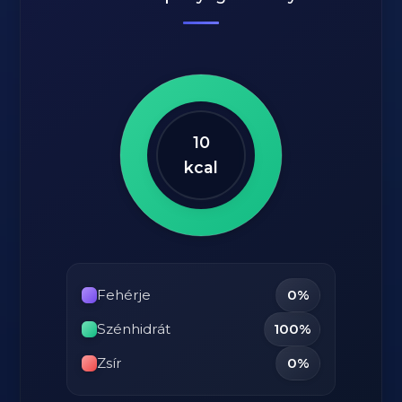
10
kcal
Fehérje
0%
Szénhidrát
100%
Zsír
0%