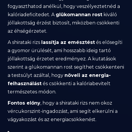
fogyaszthatod anélkül, hogy veszélyeztetnéd a
kalóriadeficitedet. A
glükomannan rost
kiváló
jóllakottság érzést biztosít, miközben csökkenti
az éhségérzetet.
A shirataki rizs
lassítja az emésztést
és elősegíti
a gyomor ürülését, ami hosszabb ideig tartó
jóllakottság érzetet eredményez. A kutatások
szerint a glükomannan rost segíthet csökkenteni
a testsúlyt azáltal, hogy
növeli az energia-
felhasználást
és csökkenti a kalóriabevitelt
természetes módon.
Fontos előny
, hogy a shirataki rizs nem okoz
vércukorszint-ingadozást, ami segít elkerülni a
vágyakozást és az energiacsökkenést.