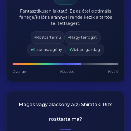
Fantasztikusan laktató! Ez az étel optimális
fehérje/kalória aránnyal rendelkezik a tartós
telítettségért.
Rosttartalmú
Nagy térfogat
Kalóriaszegény
Vízben gazdag
Gyenge
Közepes
Kiváló
Magas vagy alacsony a(z) Shirataki Rizs
rosttartalma?