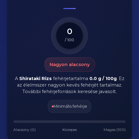
0
/ 100
Nagyon alacsony
A
Shirataki Rizs
fehérjetartalma
0.0 g / 100g
. Ez
az élelmiszer nagyon kevés fehérjét tartalmaz.
További fehérjeforrások keresése javasolt.
Minimális fehérje
Alacsony (0)
Közepes
Magas (100)