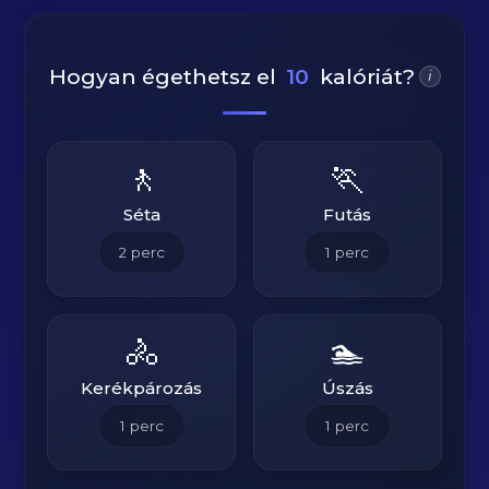
Hogyan égethetsz el
10
kalóriát?
i
🚶
🏃
Séta
Futás
2
perc
1
perc
🚴
🏊
Kerékpározás
Úszás
1
perc
1
perc