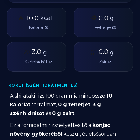
🔥
🥩
10.0
0.0
kcal
g
Kalória
Fehérje
🥔
3.0
🫒
0.0
g
g
Szénhidrát
Zsír
KÖRET (SZÉNHIDRÁTMENTES)
A shirataki rizs 100 grammja mindössze
10
kalóriát
tartalmaz,
0 g fehérjét
,
3 g
szénhidrátot
és
0 g zsírt
.
Ez a forradalmi rizshelyettesítő a
konjac
növény gyökeréből
készül, és elsősorban