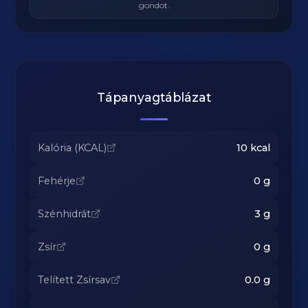
gondot.
Tápanyagtáblázat
Kalória (KCAL)
10
kcal
Fehérje
0
g
Szénhidrát
3
g
Zsír
0
g
Telített Zsírsav
0.0
g