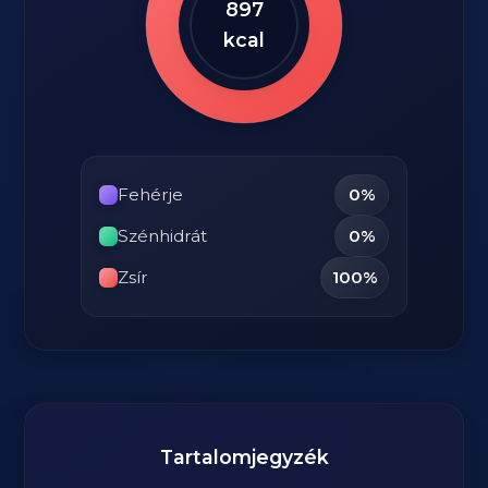
897
kcal
Fehérje
0%
Szénhidrát
0%
Zsír
100%
Tartalomjegyzék