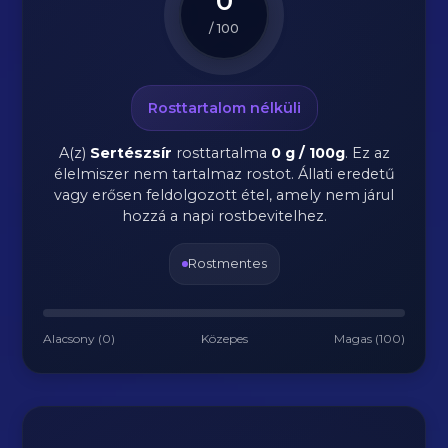
0
/ 100
Rosttartalom nélküli
A(z)
Sertészsír
rosttartalma
0 g / 100g
.
Ez az
élelmiszer nem tartalmaz rostot. Állati eredetű
vagy erősen feldolgozott étel, amely nem járul
hozzá a napi rostbevitelhez.
Rostmentes
Alacsony (0)
Közepes
Magas (100)