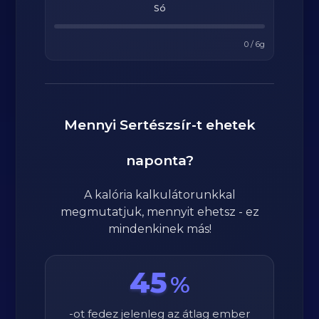
Só
0
/
6
g
Mennyi
Sertészsír
-t ehetek
naponta?
A kalória kalkulátorunkkal
megmutatjuk, mennyit ehetsz - ez
mindenkinek más!
45
%
-ot fedez jelenleg az átlag ember