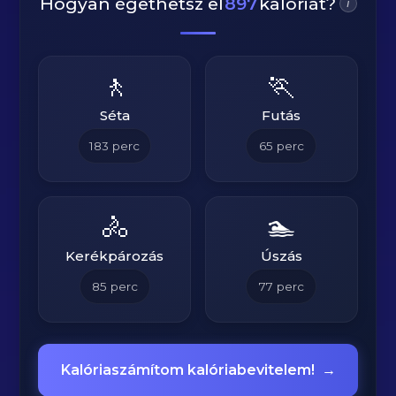
Hogyan égethetsz el
897
kalóriát?
i
🚶
🏃
Séta
Futás
183
perc
65
perc
🚴
🏊
Kerékpározás
Úszás
85
perc
77
perc
Kalóriaszámítom kalóriabevitelem!
→