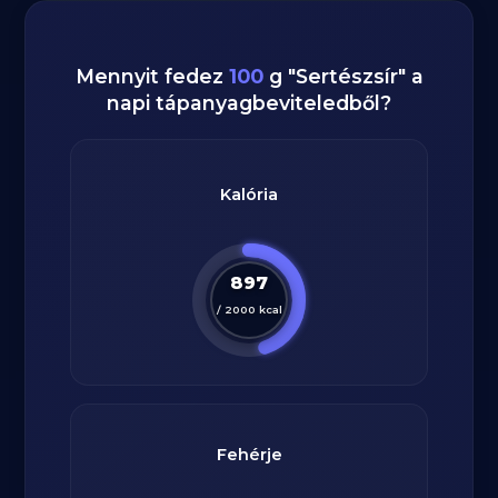
Mennyit fedez
100
g
"
Sertészsír
" a
napi tápanyagbeviteledből?
Kalória
897
/
2000
kcal
Fehérje