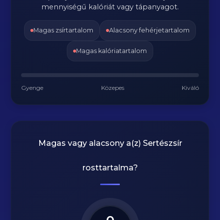
mennyiségű kalóriát vagy tápanyagot.
Magas zsírtartalom
Alacsony fehérjetartalom
Magas kalóriatartalom
Gyenge
Közepes
Kiváló
Magas vagy alacsony a(z) Sertészsír
rosttartalma?