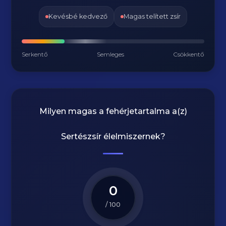
Kevésbé kedvező
Magas telített zsír
Serkentő
Semleges
Csökkentő
Milyen magas a fehérjetartalma a(z)
Sertészsír
élelmiszernek?
0
/ 100