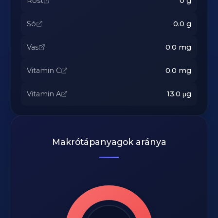
Rost
0
g
Só
0.0
g
Vas
0.0
mg
Vitamin C
0.0
mg
Vitamin A
13.0
μg
Makrótápanyagok aránya