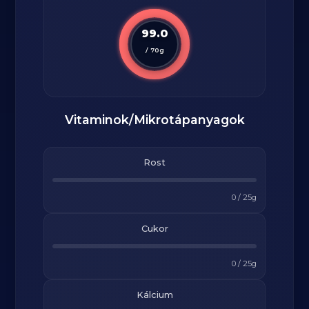
99.0
/
70
g
Vitaminok/Mikrotápanyagok
Rost
0
/
25
g
Cukor
0
/
25
g
Kálcium