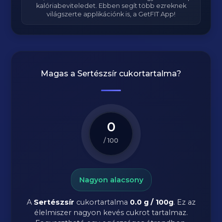
kalóriabeviteledet. Ebben segít több ezreknek
világszerte applikációnk is, a GetFIT App!
Magas a
Sertészsír
cukortartalma?
0
/ 100
Nagyon alacsony
A
Sertészsír
cukortartalma
0.0 g / 100g
. Ez az
élelmiszer nagyon kevés cukrot tartalmaz.