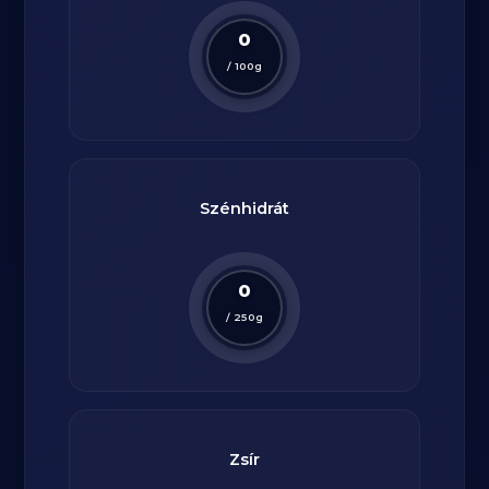
0
/
100
g
Szénhidrát
0
/
250
g
Zsír