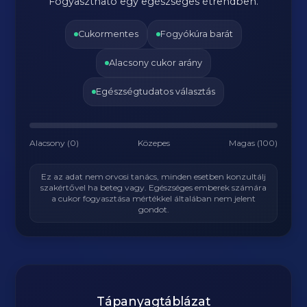
Fogyasztható egy egészséges étrendben.
Cukormentes
Fogyókúra barát
Alacsony cukor arány
Egészségtudatos választás
Alacsony (0)
Közepes
Magas (100)
Ez az adat nem orvosi tanács, minden esetben konzultálj
szakértővel ha beteg vagy. Egészséges emberek számára
a cukor fogyasztása mértékkel általában nem jelent
gondot.
Tápanyagtáblázat