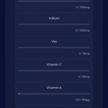
0
/
1000
mg
Kálium
0
/
3500
mg
Vas
0
/
18
mg
Vitamin C
0
/
90
mg
Vitamin A
13.0
/
900
μg