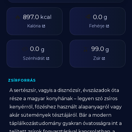
🔥
🥩
897.0
0.0
kcal
g
Kalória
Fehérje
🥔
0.0
🫒
99.0
g
g
Szénhidrát
Zsír
ZSÍRFORRÁS
A sertészsír, vagyis a disznózsír, évszázadok óta
része a magyar konyhának – legyen szó zsíros
kenyérről, főzéshez használt alapanyagról vagy
akár sütemények tésztájáról. Bár a modern
táplálkozástudomány gyakran óvatosságra int a
telített zsírok fogyasztásával kapcsolatban, a