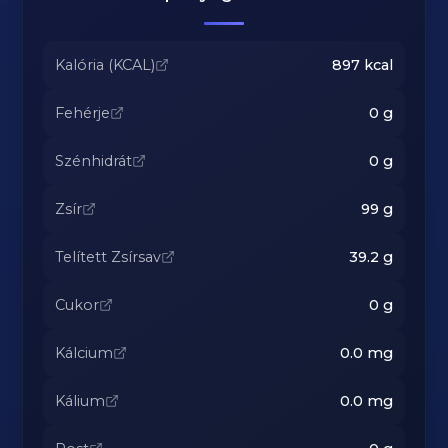
Kalória (KCAL)
897
kcal
Fehérje
0
g
Szénhidrát
0
g
Zsír
99
g
Telített Zsírsav
39.2
g
Cukor
0
g
Kálcium
0.0
mg
Kálium
0.0
mg