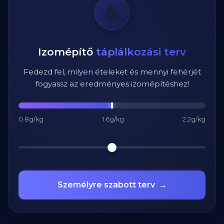
💪
Izomépítő
táplálkozási terv
Fedezd fel, milyen ételeket és mennyi fehérjét
fogyassz az eredményes izomépítéshez!
0.8g/kg
1.6g/kg
2.2g/kg
Személyre szabott terv
→