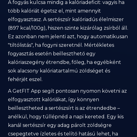
A fogyás kulcsa mindig a kalóriadeficit: vagyis ha
több kalóriát égetsz el, mint amennyit
elfogyasztasz. A sertészsír kalóriadús élelmiszer
(897 kcal/100g), hiszen szinte kizárólag zsírból áll.
Ez azonban nem jelenti azt, hogy automatikusan
"tiltólistás", ha fogyni szeretnél. Mértékletes
fogyasztás esetén beilleszthető egy
kalóriaszegény étrendbe, főleg, ha egyébként
sok alacsony kalóriatartalmú zöldséget és
fehérjét eszel.
A GetFIT App segít pontosan nyomon követni az
elfogyasztott kalóriákat, így könnyen
beillesztheted a sertészsírt is az étrendedbe –
anélkül, hogy túllépnéd a napi kereted. Egy kis
kanál sertészsír egy adag párolt zöldségre
csepegtetve ízletes és telítő hatású lehet, ha