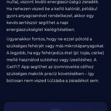
nulla), viszont kiváló energiasűrűségű zsiradék.
Ha nehezen viszed be a kellő kalóriát, például
gyors anyagcserével rendelkezel, akkor egy
kevés sertészsír segíthet a napi
energiaszükséglet kielégítésében.
Ugyanakkor fontos, hogy ne ezzel pótold a
szükséges fehérjét vagy más mikrotápanyagokat.
A legjobb, ha egy fehérjedús étel (pl. tojás, csirke)
mellé használod sütéshez vagy ízesítéshez. A
GetFIT App segíthet az izomnövelési célhoz
szükséges makrók precíz követésében – így
biztosan nem viszed túlzásba a zsiradékot sem.