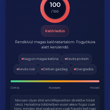
100
/ 100
Kalóriadús
Rendkívül magas kalóriatartalom. Fogyókúra
alatt kerülendő.
Nagyon magas kalória
Kevés protein
Kevés rost
Zsírban gazdag
Energiadús
Diétás
Közepes
Hizlaló
Nincsen olyan étel ami kifejezetten direktbe hízást
okoz. Ha kalória többletben eszel akkor fogsz csak
hízni, minden étel szabad enni csak figyelni kell napi