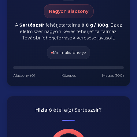
Nagyon alacsony
A
Sertészsír
fehérjetartalma
0.0 g / 100g
. Ez az
élelmiszer nagyon kevés fehérjét tartalmaz.
További fehérjeforrások keresése javasolt.
Minimális fehérje
Alacsony (0)
Közepes
Magas (100)
Hizlaló étel a(z)
Sertészsír
?