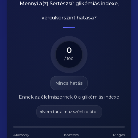
Mennyi a(z)
Sertészsír
glikémiás indexe,
vércukorszint hatása?
0
/ 100
Nincs hatás
Ennek az élelmiszernek 0 a glikémiás indexe
Nem tartalmaz szénhidrátot
Alacsony
Közepes
Magas