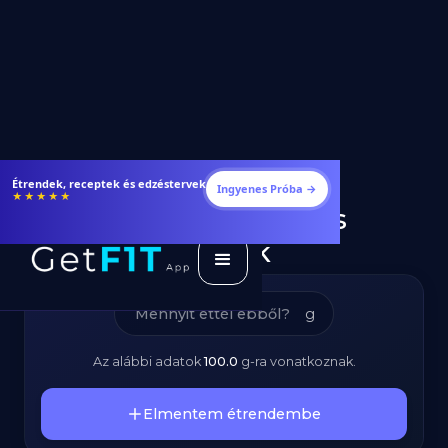
Sertészsír –
Fogyj és izmosodj hatékonyabban
Ingyenes Próba →
★★★★★
Kalóriatartalom és
Tápanyagok
g
Az alábbi adatok
100.0
g
-ra vonatkoznak.
Elmentem étrendembe