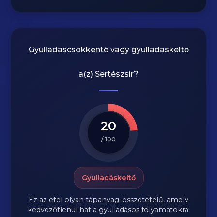
Gyulladáscsökkentő vagy gyulladáskeltő
a(z)
Sertészsír
?
20
/ 100
Gyulladáskeltő
Ez az étel olyan tápanyag-összetételű, amely
kedvezőtlenül hat a gyulladásos folyamatokra.