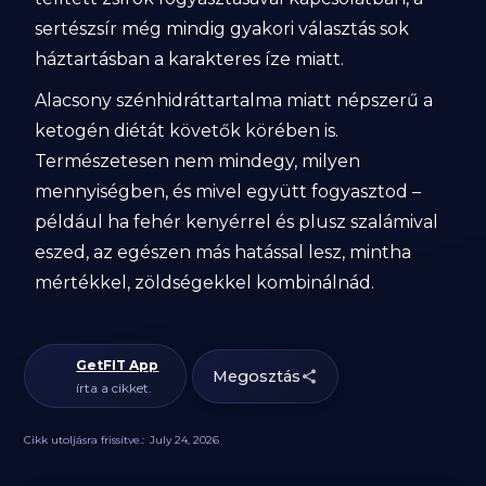
sertészsír még mindig gyakori választás sok
háztartásban a karakteres íze miatt.
Alacsony szénhidráttartalma miatt népszerű a
ketogén diétát követők körében is.
Természetesen nem mindegy, milyen
mennyiségben, és mivel együtt fogyasztod –
például ha fehér kenyérrel és plusz szalámival
eszed, az egészen más hatással lesz, mintha
mértékkel, zöldségekkel kombinálnád.
GetFIT App
Megosztás
írta a cikket.
Cikk utoljásra frissítve.:
July 24, 2026