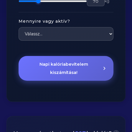
kg
Mennyire vagy aktív?
Napi kalóriabevitelem
kiszámítása!