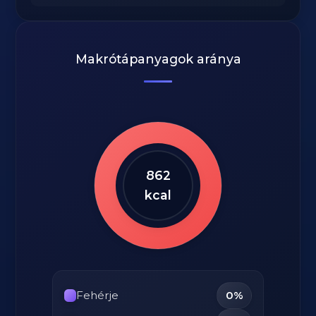
Makrótápanyagok aránya
862
kcal
Fehérje
0%