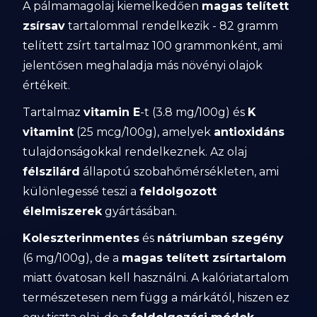
A pálmamagolaj kiemelkedően
magas telített
zsírsav
tartalommal rendelkezik - 82 gramm
telített zsírt tartalmaz 100 grammonként, ami
jelentősen meghaladja más növényi olajok
értékeit.
Tartalmaz
vitamin E
-t (3.8 mg/100g) és
K
vitamint
(25 mcg/100g), amelyek
antioxidáns
tulajdonságokkal rendelkeznek. Az olaj
félszilárd
állapotú szobahőmérsékleten, ami
különlegessé teszi a
feldolgozott
élelmiszerek
gyártásában.
Koleszterinmentes
és
nátriumban szegény
(6 mg/100g), de a
magas telített zsírtartalom
miatt óvatosan kell használni. A kalóriatartalom
természetesen nem függ a márkától, hiszen ez