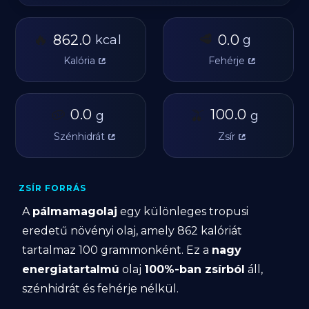
🔥
🥩
862.0
0.0
kcal
g
Kalória
Fehérje
🥔
0.0
🫒
100.0
g
g
Szénhidrát
Zsír
ZSÍR FORRÁS
A
pálmamagolaj
egy különleges tropusi
eredetű növényi olaj, amely 862 kalóriát
tartalmaz 100 grammonként. Ez a
nagy
energiatartalmú
olaj
100%-ban zsírból
áll,
szénhidrát és fehérje nélkül.