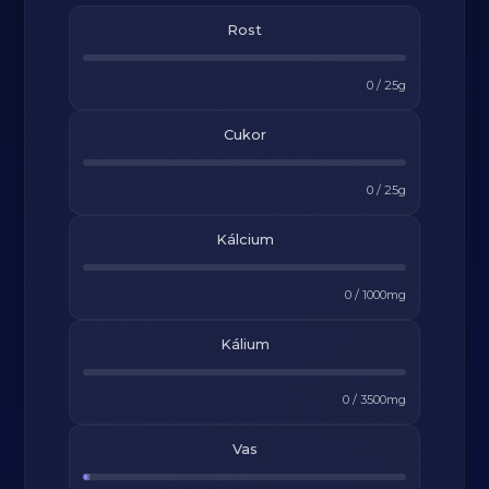
Rost
0
/
25
g
Cukor
0
/
25
g
Kálcium
0
/
1000
mg
Kálium
0
/
3500
mg
Vas