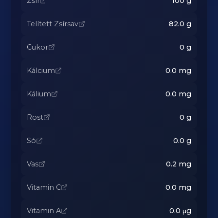
Zsír
100
g
Telített Zsírsav
82.0
g
Cukor
0
g
Kálcium
0.0
mg
Kálium
0.0
mg
Rost
0
g
Só
0.0
g
Vas
0.2
mg
Vitamin C
0.0
mg
Vitamin A
0.0
μg