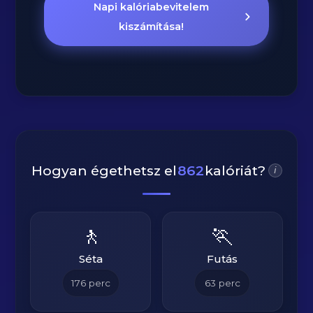
Napi kalóriabevitelem
kiszámítása!
Hogyan égethetsz el
862
kalóriát?
i
🚶
🏃
Séta
Futás
176
perc
63
perc