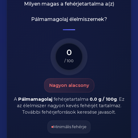
Milyen magas a fehérjetartalma a(z)
Pálmamagolaj
élelmiszernek?
0
/ 100
Nagyon alacsony
A
Pálmamagolaj
fehérjetartalma
0.0 g / 100g
. Ez
az élelmiszer nagyon kevés fehérjét tartalmaz.
További fehérjeforrások keresése javasolt.
Minimális fehérje