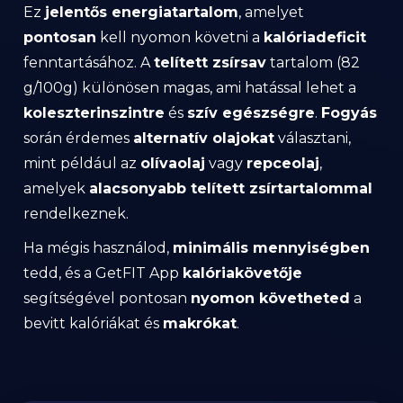
Ez
jelentős energiatartalom
, amelyet
pontosan
kell nyomon követni a
kalóriadeficit
fenntartásához. A
telített zsírsav
tartalom (82
g/100g) különösen magas, ami hatással lehet a
koleszterinszintre
és
szív egészségre
.
Fogyás
során érdemes
alternatív olajokat
választani,
mint például az
olívaolaj
vagy
repceolaj
,
amelyek
alacsonyabb telített zsírtartalommal
rendelkeznek.
Ha mégis használod,
minimális mennyiségben
tedd, és a GetFIT App
kalóriakövetője
segítségével pontosan
nyomon követheted
a
bevitt kalóriákat és
makrókat
.