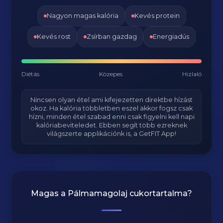
Nagyon magas kalória
Kevés protein
Kevés rost
Zsírban gazdag
Energiadús
Diétás
Közepes
Hizlaló
Nincsen olyan étel ami kifejezetten direktbe hízást
okoz. Ha kalória többletben eszel akkor fogsz csak
hízni, minden étel szabad enni csak figyelni kell napi
kalóriabeviteledet. Ebben segít több ezreknek
világszerte applikációnk is, a GetFIT App!
Magas a
Pálmamagolaj
cukortartalma?