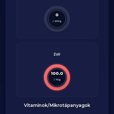
0
/
250
g
Zsír
100.0
/
70
g
Vitaminok/Mikrotápanyagok