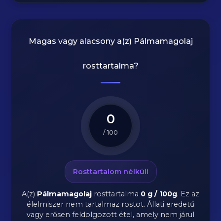
Magas vagy alacsony a(z) Pálmamagolaj
rosttartalma?
0
/ 100
Rosttartalom nélküli
A(z)
Pálmamagolaj
rosttartalma
0 g / 100g
.
Ez az
élelmiszer nem tartalmaz rostot. Állati eredetű
vagy erősen feldolgozott étel, amely nem járul