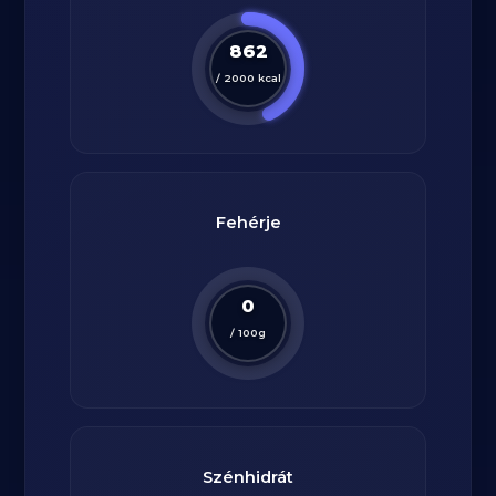
862
/
2000
kcal
Fehérje
0
/
100
g
Szénhidrát