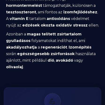
hormontermelést
támogathatják, különösen a
tesztoszteront
, ami fontos az
izomfejlődéshez
.
A
vitamin E
tartalom
antioxidáns
védelmet
nyújt az
edzések okozta oxidatív stressz
ellen.
Azonban a
magas telített zsírtartalom
gyulladásos
folyamatokat indíthat el, ami
akadályozhatja
a
regenerációt
.
Izomépítés
során
egészségesebb zsírforrások
használata
ajánlott, mint például
dió
,
avokádó
vagy
olívaolaj
.
💪