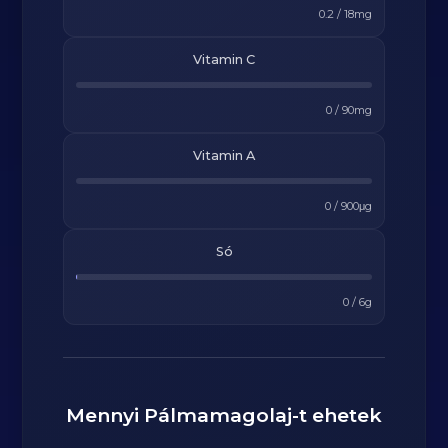
0.2
/
18
mg
Vitamin C
0
/
90
mg
Vitamin A
0
/
900
μg
Só
0
/
6
g
Mennyi
Pálmamagolaj
-t ehetek