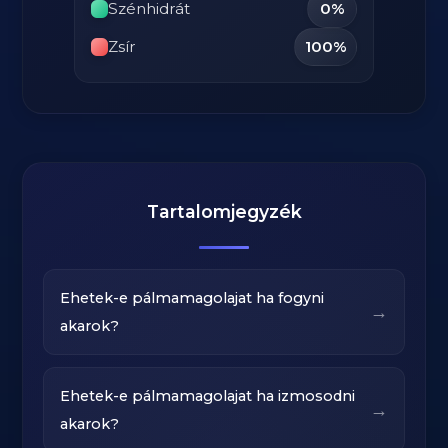
Szénhidrát
0%
Zsír
100%
Tartalomjegyzék
Ehetek-e pálmamagolajat ha fogyni
→
akarok?
Ehetek-e pálmamagolajat ha izmosodni
→
akarok?