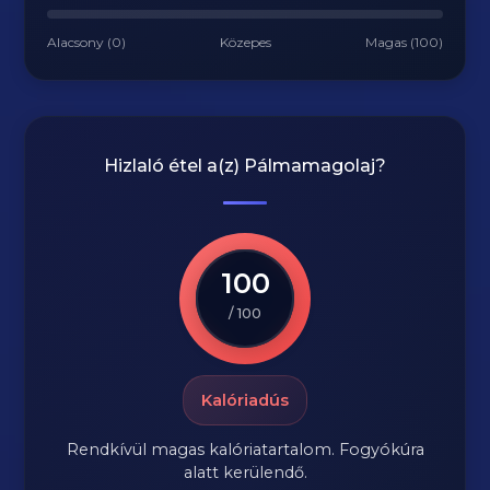
Alacsony (0)
Közepes
Magas (100)
Hizlaló étel a(z)
Pálmamagolaj
?
100
/ 100
Kalóriadús
Rendkívül magas kalóriatartalom. Fogyókúra
alatt kerülendő.