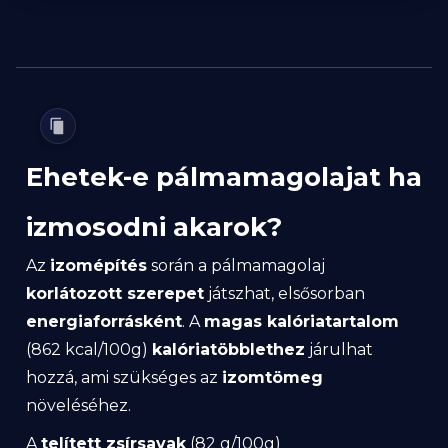
Ehetek-e pálmamagolajat ha
izmosodni akarok?
Az
izomépítés
során a pálmamagolaj
korlátozott szerepet
játszhat, elsősorban
energiaforrásként
. A
magas kalóriatartalom
(862 kcal/100g)
kalóriatöbblethez
járulhat
hozzá, ami szükséges az
izomtömeg
növeléséhez.
A
telített zsírsavak
(82 g/100g)