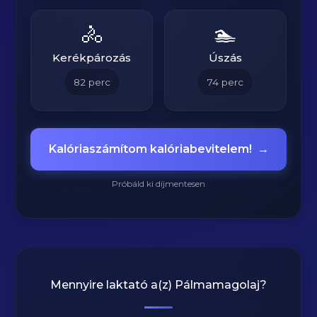
🚴
🏊
Kerékpározás
Úszás
82
perc
74
perc
Kalóriaszámítom kalóriabevitelem!
→
Próbáld ki díjmentesen
Mennyire laktató a(z)
Pálmamagolaj
?