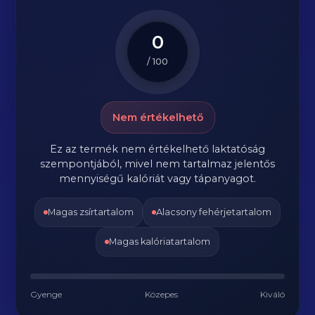
0
/ 100
Nem értékelhető
Ez az termék nem értékelhető laktatóság
szempontjából, mivel nem tartalmaz jelentős
mennyiségű kalóriát vagy tápanyagot.
Magas zsírtartalom
Alacsony fehérjetartalom
Magas kalóriatartalom
Gyenge
Közepes
Kiváló