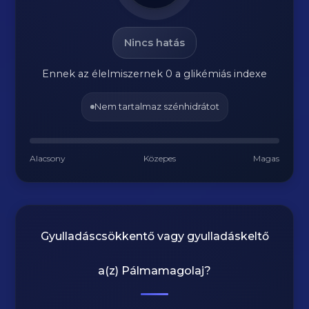
Nincs hatás
Ennek az élelmiszernek 0 a glikémiás indexe
Nem tartalmaz szénhidrátot
Alacsony
Közepes
Magas
Gyulladáscsökkentő vagy gyulladáskeltő
a(z)
Pálmamagolaj
?