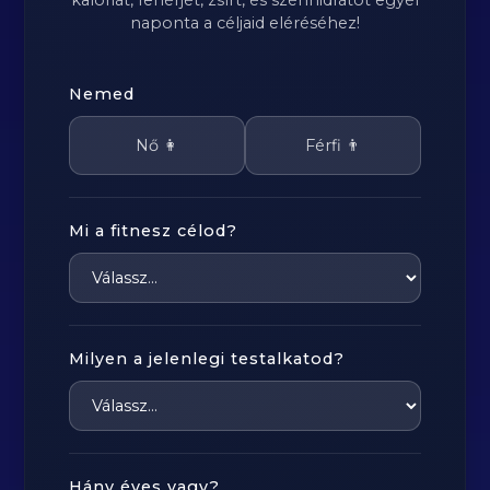
kalóriát, fehérjét, zsírt, és szénhidrátot egyél
naponta a céljaid eléréséhez!
Nemed
Nő 👩
Férfi 👨
Mi a fitnesz célod?
Milyen a jelenlegi testalkatod?
Hány éves vagy?