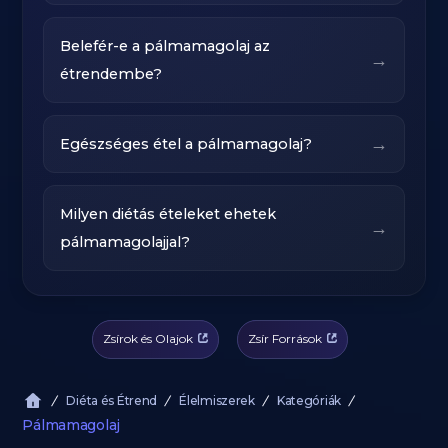
Belefér-e a pálmamagolaj az
→
étrendembe?
→
Egészséges étel a pálmamagolaj?
Milyen diétás ételeket ehetek
→
pálmamagolajjal?
Zsírok és Olajok
Zsír Források
Diéta és Étrend
Élelmiszerek
Kategóriák
Pálmamagolaj