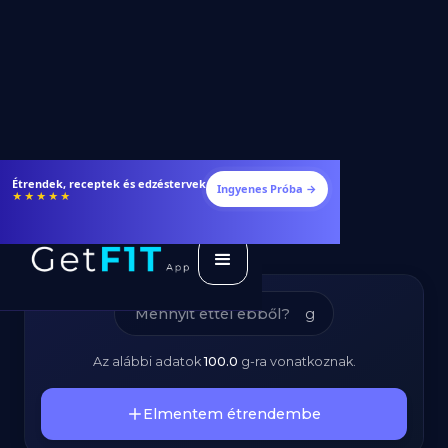
Pálmamagolaj -
Étrendek, receptek és edzéstervek
Ingyenes Próba →
★★★★★
Kalóriatartalom és
Tápanyagok
g
Az alábbi adatok
100.0
g
-ra vonatkoznak.
Elmentem étrendembe