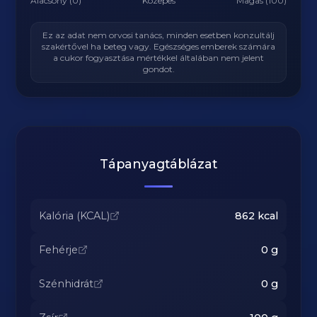
Alacsony (0)
Közepes
Magas (100)
Ez az adat nem orvosi tanács, minden esetben konzultálj
szakértővel ha beteg vagy. Egészséges emberek számára
a cukor fogyasztása mértékkel általában nem jelent
gondot.
Tápanyagtáblázat
Kalória (KCAL)
862
kcal
Fehérje
0
g
Szénhidrát
0
g