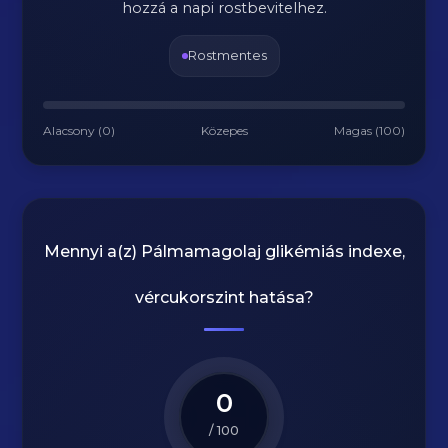
hozzá a napi rostbevitelhez.
Rostmentes
Alacsony (0)
Közepes
Magas (100)
Mennyi a(z)
Pálmamagolaj
glikémiás indexe,
vércukorszint hatása?
0
/ 100