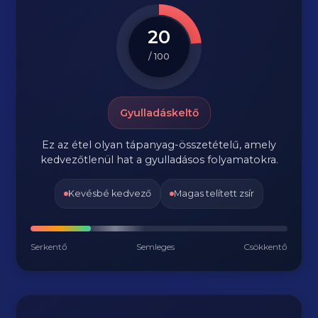
20
/ 100
Gyulladáskeltő
Ez az étel olyan tápanyag-összetételű, amely
kedvezőtlenül hat a gyulladásos folyamatokra.
Kevésbé kedvező
Magas telített zsír
Serkentő
Semleges
Csökkentő