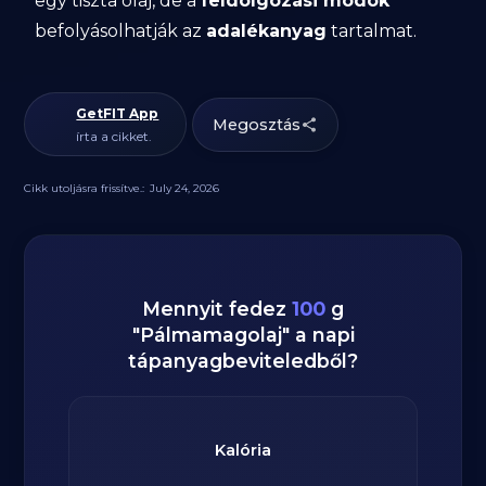
egy tiszta olaj, de a
feldolgozási módok
befolyásolhatják az
adalékanyag
tartalmat.
GetFIT App
Megosztás
írta a cikket.
Cikk utoljásra frissítve.:
July 24, 2026
Mennyit fedez
100
g
"
Pálmamagolaj
" a napi
tápanyagbeviteledből?
Kalória