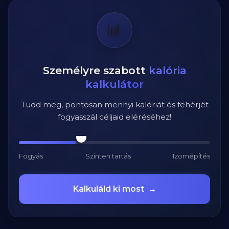
📊
Személyre szabott
kalória
kalkulátor
Tudd meg, pontosan mennyi kalóriát és fehérjét
fogyasszál céljaid eléréséhez!
Fogyás
Szinten tartás
Izomépítés
Kalkuláld ki most
→