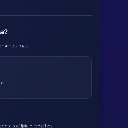
ta?
enkinek más!
re
onta a céljaid eléréséhez!