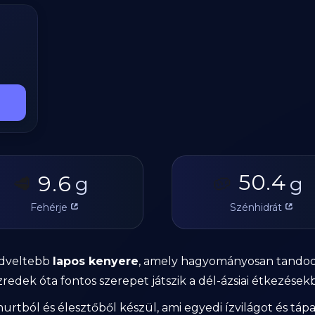
50.4
9.6
🥩
g
🥔
g
Fehérje
Szénhidrát
edveltebb
lapos kenyere
, amely hagyományosan tandoo
redek óta fontos szerepet játszik a dél-ázsiai étkezések
ghurtból és élesztőből készül, ami egyedi ízvilágot és 