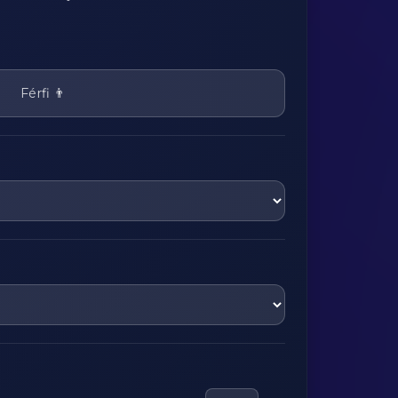
Férfi 👨