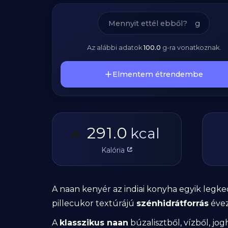
g
Az alábbi adatok
100.0
g
-ra vonatkoznak.
Elmentem étrendembe
291.0
🔥
kcal
Kalória
A naan kenyér az indiai konyha egyik legk
pillecukor textúrájú
szénhidrátforrás
évez
A
klasszikus naan
búzalisztből, vízből, jo