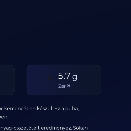
5.7
🫒
g
Zsír
r kemencében készül. Ez a puha,
ben.
tápanyag-összetételt eredményez. Sokan