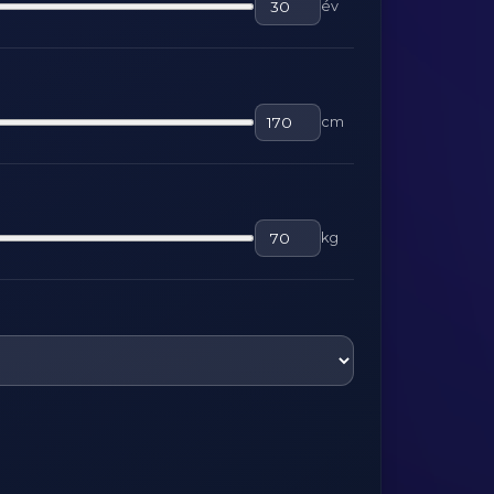
év
cm
kg