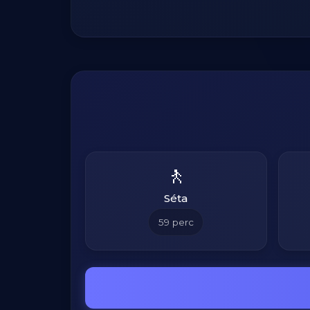
🚶
Séta
59
perc