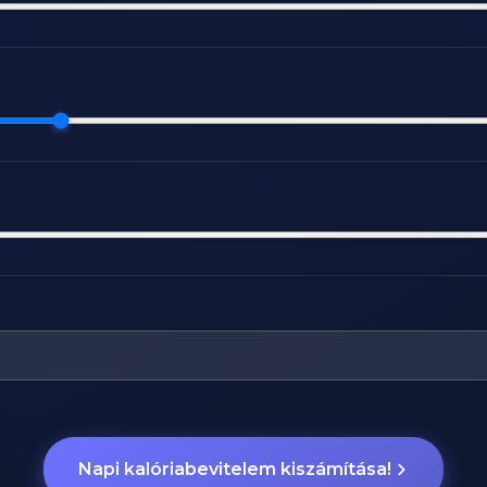
Napi kalóriabevitelem kiszámítása!