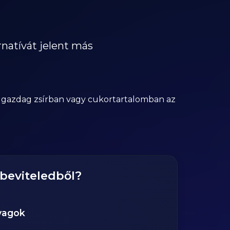
natívát jelent más
e gazdag zsírban vagy cukortartalomban az
gbeviteledből?
yagok