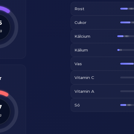
Rost
6
Cukor
g
Kálcium
Kálium
Vas
Vitamin C
r
Vitamin A
Só
7
g