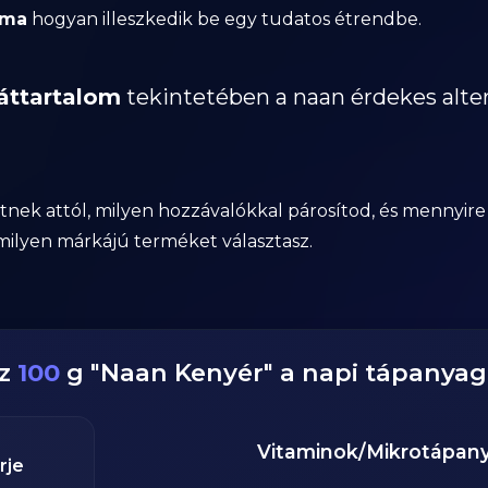
lma
hogyan illeszkedik be egy tudatos étrendbe.
áttartalom
tekintetében a naan érdekes alter
ek attól, milyen hozzávalókkal párosítod, és mennyir
y milyen márkájú terméket választasz.
ez
100
g
"
Naan Kenyér
" a napi tápanya
Vitaminok/Mikrotápan
rje