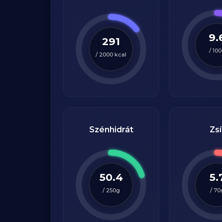
9.
291
/
100
/
2000
kcal
Szénhidrát
Zsí
50.4
5.
/
250
g
/
70