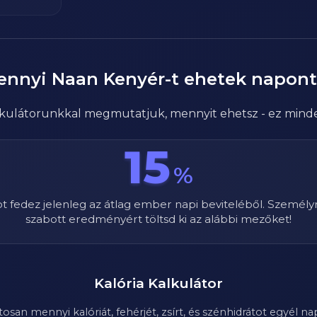
ennyi
Naan Kenyér
-t ehetek napon
alkulátorunkkal megmutatjuk, mennyit ehetsz - ez mind
15
%
ot fedez jelenleg az átlag ember napi beviteléből. Személy
szabott eredményért töltsd ki az alábbi mezőket!
Kalória Kalkulátor
n mennyi kalóriát, fehérjét, zsírt, és szénhidrátot egyél nap