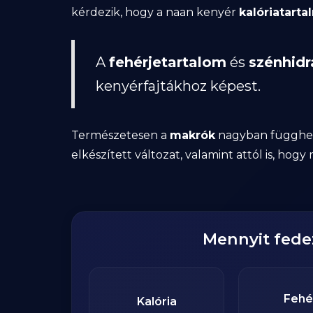
kérdezik, hogy a naan kenyér
kalóriatarta
A
fehérjetartalom
és
szénhidr
kenyérfajtákhoz képest.
Természetesen a
makrók
nagyban függhetn
elkészített változat, valamint attól is, hog
Mennyit fed
Fehé
Kalória