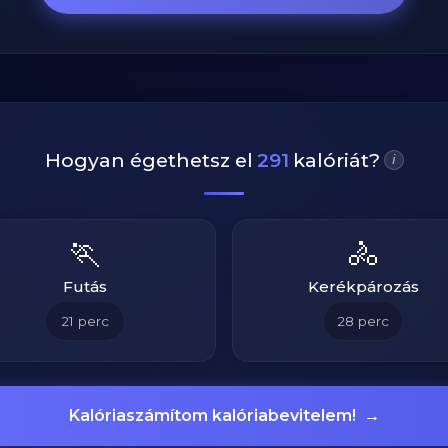
Hogyan égethetsz el
291
kalóriát?
i
🏃
🚴
Futás
Kerékpározás
21
perc
28
perc
Kalóriaszámítom kalóriabevitelem!
→