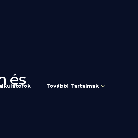
m és
alkulátorok
További Tartalmak