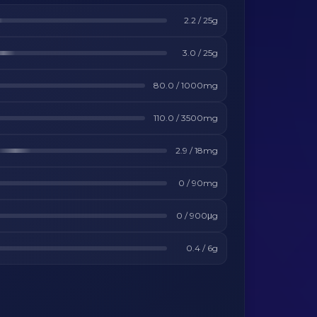
2.2
/
25
g
3.0
/
25
g
80.0
/
1000
mg
110.0
/
3500
mg
2.9
/
18
mg
0
/
90
mg
0
/
900
μg
0.4
/
6
g