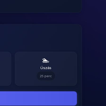
🏊
Úszás
25
perc