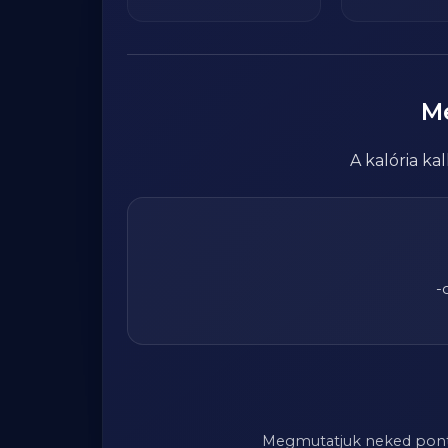
M
A kalória k
-
Megmutatjuk neked pontosa