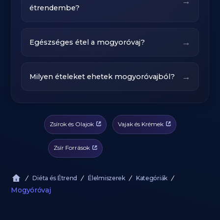
→
étrendembe?
→
Egészséges étel a mogyoróvaj?
→
Milyen ételeket ehetek mogyoróvajból?
Zsírok és Olajok
Vajak és Krémek
Zsír Források
Diéta és Étrend
Élelmiszerek
Kategóriák
Mogyóróvaj