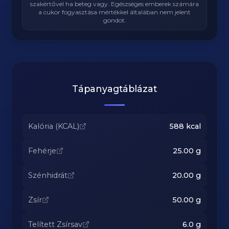
szakértővel ha beteg vagy. Egészséges emberek számára
a cukor fogyasztása mértékkel általában nem jelent
gondot.
Tápanyagtáblázat
Kalória (KCAL)
588
kcal
Fehérje
25.00
g
Szénhidrát
20.00
g
Zsír
50.00
g
Telített Zsírsav
6.0
g