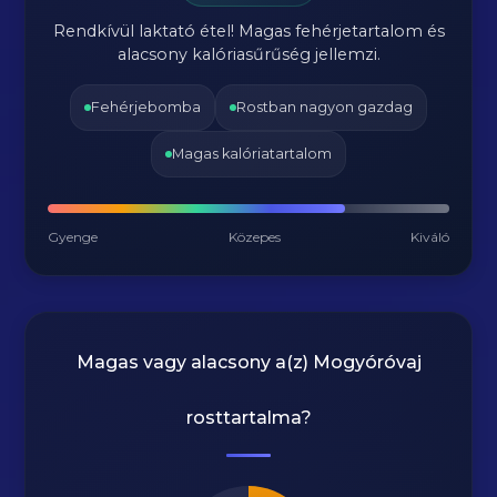
Rendkívül laktató étel! Magas fehérjetartalom és
alacsony kalóriasűrűség jellemzi.
Fehérjebomba
Rostban nagyon gazdag
Magas kalóriatartalom
Gyenge
Közepes
Kiváló
Magas vagy alacsony a(z) Mogyóróvaj
rosttartalma?