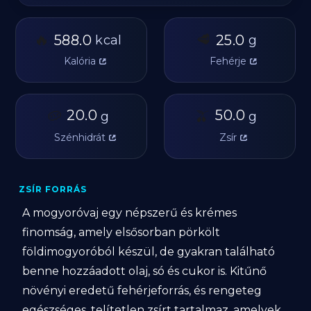
🔥
🥩
588.0
25.0
kcal
g
Kalória
Fehérje
🥔
20.0
🫒
50.0
g
g
Szénhidrát
Zsír
ZSÍR FORRÁS
A mogyoróvaj egy népszerű és krémes
finomság, amely elsősorban pörkölt
földimogyoróból készül, de gyakran található
benne hozzáadott olaj, só és cukor is. Kitűnő
növényi eredetű fehérjeforrás, és rengeteg
egészséges, telítetlen zsírt tartalmaz, amelyek