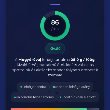
86
/ 100
Kiváló
A
Mogyóróvaj
fehérjetartalma
25.0 g / 100g
.
Kiváló fehérjetartalmú étel. Ideális választás
sportolók és aktív életmódot folytató emberek
számára.
Fehérjebomba
Közepes fehérje arány
Kalóriadús fehérjeforrás
Sportolóknak ajánlott