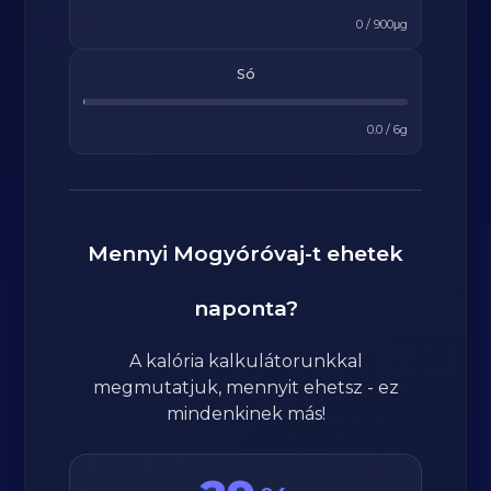
0
/
900
μg
Só
0.0
/
6
g
Mennyi
Mogyóróvaj
-t ehetek
naponta?
A kalória kalkulátorunkkal
megmutatjuk, mennyit ehetsz - ez
mindenkinek más!