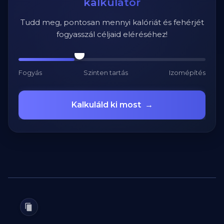
kalkulátor
Tudd meg, pontosan mennyi kalóriát és fehérjét
fogyasszál céljaid eléréséhez!
Fogyás
Szinten tartás
Izomépítés
Kalkuláld ki most
→