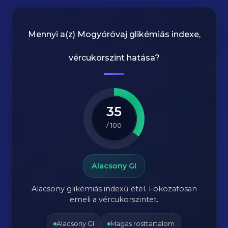
Mennyi a(z)
Mogyóróvaj
glikémiás indexe,
vércukorszint hatása?
35
/ 100
Alacsony GI
Alacsony glikémiás indexű étel. Fokozatosan
emeli a vércukorszintet.
Alacsony GI
Magas rosttartalom