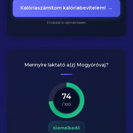
Kalóriaszámítom kalóriabevitelem!
→
Próbáld ki díjmentesen
Mennyire laktató a(z)
Mogyóróvaj
?
74
/ 100
Kiemelkedő