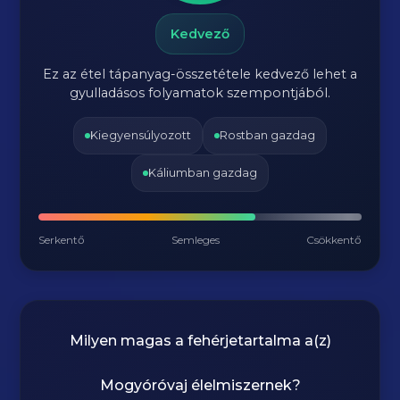
Kedvező
Ez az étel tápanyag-összetétele kedvező lehet a
gyulladásos folyamatok szempontjából.
Kiegyensúlyozott
Rostban gazdag
Káliumban gazdag
Serkentő
Semleges
Csökkentő
Milyen magas a fehérjetartalma a(z)
Mogyóróvaj
élelmiszernek?