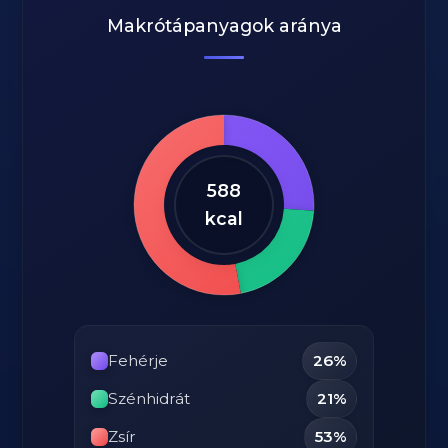
Makrótápanyagok aránya
588
kcal
Fehérje
26%
Szénhidrát
21%
Zsír
53%