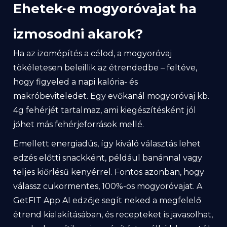
Ehetek-e mogyoróvajat ha
izmosodni akarok?
Ha az izomépítés a célod, a mogyoróvaj
tökéletesen beleillik az étrendedbe – feltéve,
hogy figyeled a napi kalória- és
makróbeviteledet. Egy evőkanál mogyoróvaj kb.
4g fehérjét tartalmaz, ami kiegészítésként jól
jöhet más fehérjeforrások mellé.
Emellett energiadús, így kiváló választás lehet
edzés előtti snackként, például banánnal vagy
teljes kiőrlésű kenyérrel. Fontos azonban, hogy
válassz cukormentes, 100%-os mogyoróvajat. A
GetFIT App AI edzője segít neked a megfelelő
étrend kialakításában, és recepteket is javasolhat,