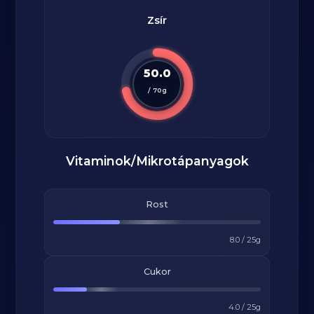
Zsír
50.0
/
70
g
Vitaminok/Mikrotápanyagok
Rost
8.0
/
25
g
Cukor
4.0
/
25
g