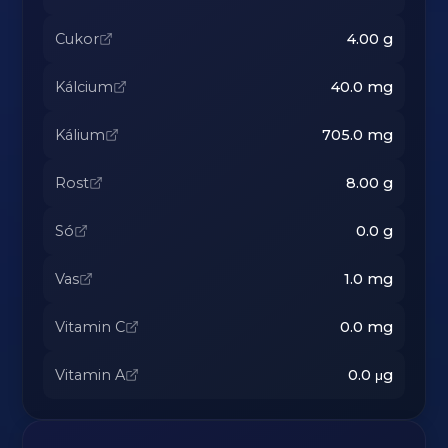
Cukor
4.00
g
Kálcium
40.0
mg
Kálium
705.0
mg
Rost
8.00
g
Só
0.0
g
Vas
1.0
mg
Vitamin C
0.0
mg
Vitamin A
0.0
μg