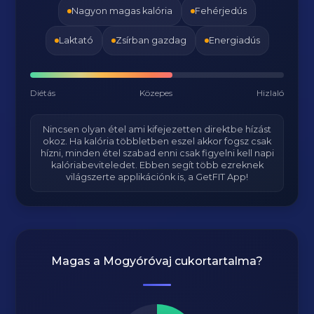
Nagyon magas kalória
Fehérjedús
Laktató
Zsírban gazdag
Energiadús
Diétás
Közepes
Hizlaló
Nincsen olyan étel ami kifejezetten direktbe hízást
okoz. Ha kalória többletben eszel akkor fogsz csak
hízni, minden étel szabad enni csak figyelni kell napi
kalóriabeviteledet. Ebben segít több ezreknek
világszerte applikációnk is, a GetFIT App!
Magas a
Mogyóróvaj
cukortartalma?