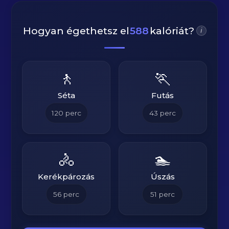
Hogyan égethetsz el
588
kalóriát?
i
🚶
🏃
Séta
Futás
120
perc
43
perc
🚴
🏊
Kerékpározás
Úszás
56
perc
51
perc