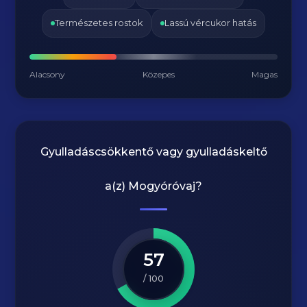
Természetes rostok
Lassú vércukor hatás
Alacsony
Közepes
Magas
Gyulladáscsökkentő vagy gyulladáskeltő
a(z)
Mogyóróvaj
?
57
/ 100