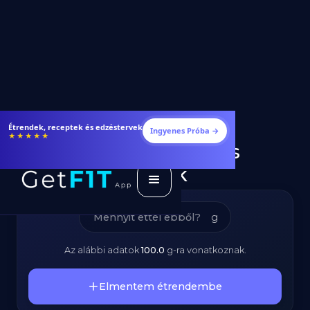
Mogyóróvaj –
Étrendek, receptek és edzéstervek
Ingyenes Próba →
★★★★★
Kalóriatartalom és
Tápanyagok
g
Az alábbi adatok
100.0
g
-ra vonatkoznak.
Elmentem étrendembe