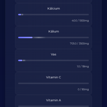
Kálcium
40.0
/
1000
mg
Kálium
705.0
/
3500
mg
Vas
1.0
/
18
mg
Vitamin C
0
/
90
mg
Vitamin A