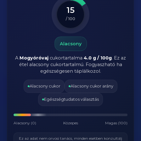
15
/ 100
Alacsony
A
Mogyóróvaj
cukortartalma
4.0 g / 100g
. Ez az
étel alacsony cukortartalmú. Fogyaszható ha
egészségesen táplálkozol.
Alacsony cukor
Alacsony cukor arány
Egészségtudatos választás
Alacsony (0)
Közepes
Magas (100)
Ez az adat nem orvosi tanács, minden esetben konzultálj