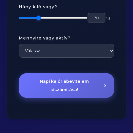
Hány kiló vagy?
kg
Mennyire vagy aktív?
Napi kalóriabevitelem
kiszámítása!