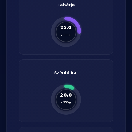
Fehérje
25.0
/
100
g
Szénhidrát
20.0
/
250
g