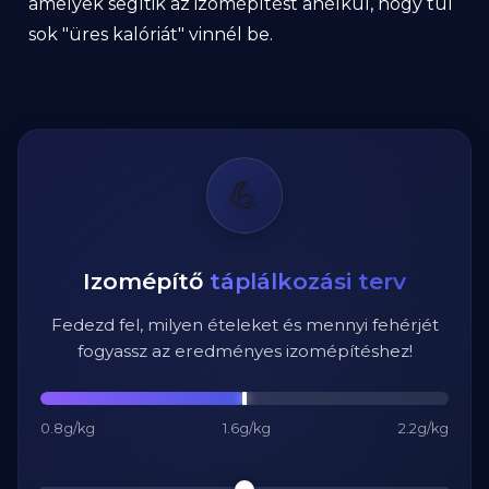
amelyek segítik az izomépítést anélkül, hogy túl
sok "üres kalóriát" vinnél be.
💪
Izomépítő
táplálkozási terv
Fedezd fel, milyen ételeket és mennyi fehérjét
fogyassz az eredményes izomépítéshez!
0.8g/kg
1.6g/kg
2.2g/kg