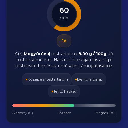
60
/ 100
Jó
A(z)
Mogyóróvaj
rosttartalma
8.00 g / 100g
.
Jó
rosttartalmú étel. Hasznos hozzájárulás a napi
rostbevitelhez és az emésztés támogatásához.
Közepes rosttartalom
Bélflóra barát
Telítő hatású
Alacsony (0)
Közepes
Magas (100)